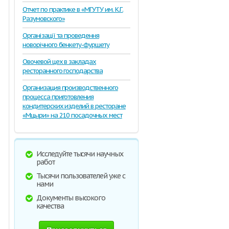
Отчет по практике в «МГУТУ им. К.Г.
Разумовского»
Організації та проведення
новорічного бенкету-фуршету
Овочевой цех в закладах
ресторанного господарства
Организация производственного
процесса приготовления
кондитерских изделий в ресторане
«Мцыри» на 210 посадочных мест
Исследуйте тысячи научных
работ
Тысячи пользователей уже с
нами
Документы высокого
качества