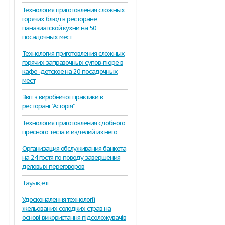
Технология приготовления сложных
горячих блюд в ресторане
паназиатской кухни на 50
посадочных мест
Технология приготовления сложных
горячих заправочных супов-пюре в
кафе -детское на 20 посадочных
мест
Звіт з виробничої практики в
ресторані "Асторія"
Технология приготовления сдобного
пресного теста и изделий из него
Организация обслуживания банкета
на 24 гостя по поводу завершения
деловых переговоров
Тауық еті
Удосконалення технології
жельованих солодких страв на
основі використання підсоложувачів