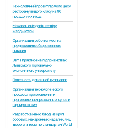
Технологічний проект гарячого цеху
ресторану вищого класу на 80
посадочних місць
Макарон өнімдерін кептіру
жабдықтары
Организация рабочих мест на
предприятиях общественного
питания
Звіт з практики на підприємствах
Львівського торговельно-
економічного університету
Полезность домашней кулинарии
Организация технологического
процесса приготовления и
приготовление прозрачных супов и
гарниров к ним
Разработка меню блюд из круп,
бобовых, макаронных изделий, яиц,
творога и теста по стандартам World