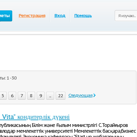
меты
Регистрация
Вход
Помощь
: 1 - 30
Следующая
5
6
7
8
9
...
22
 Vita" кондитерлік дүкені
еспубликасының Білім және Ғылым министрлігі С.Торайғыров
влодар мемлекеттік университеті Мемлекеттік басқара,бизнес
факультеті Экономика кафедрасы "Start up жобаларының