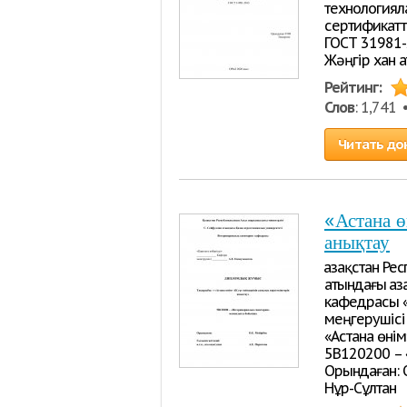
технологиял
сертификатт
ГОСТ 31981-
Жәңгір хан а
Рейтинг:
Слов
: 1,741
Читать до
«Астана ө
анықтау
Қазақстан Р
атындағы Қа
кафедрасы «Қ
меңгерушісі
«Астана өнім
5В120200 –
Орындаған: О
Нұр-Сұлтан