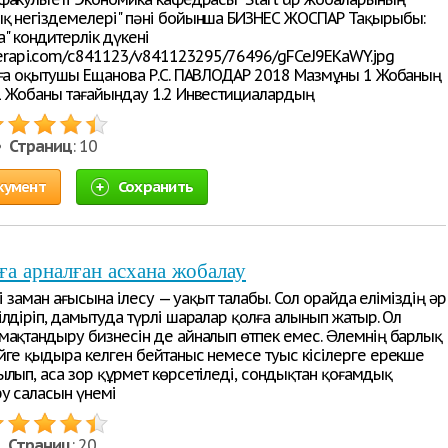
қ негіздемелері" пәні бойынша БИЗНЕС ЖОСПАР Тақырыбы:
ta" кондитерлік дүкені
userapi.com/c841123/v841123295/76496/gFCeJ9EKaWY.jpg
аға оқытушы Ещанова Р.С. ПАВЛОДАР 2018 Мазмұны 1 Жобаның
1 Жобаны тағайындау 1.2 Инвестициалардың
 •
Страниц
: 10
кумент
Сохранить
а арналған асхана жобалау
ргі заман ағысына ілесу — уақыт талабы. Сол орайда еліміздің əр
лдіріп, дамытуда түрлі шаралар қолға алынып жатыр. Ол
мақтандыру бизнесін де айналып өтпек емес. Əлемнің барлық
йге қыдыра келген бейтаныс немесе туыс кісілерге ерекше
ылып, аса зор құрмет көрсетіледі, сондықтан қоғамдық
у саласын үнемі
 •
Страниц
: 20