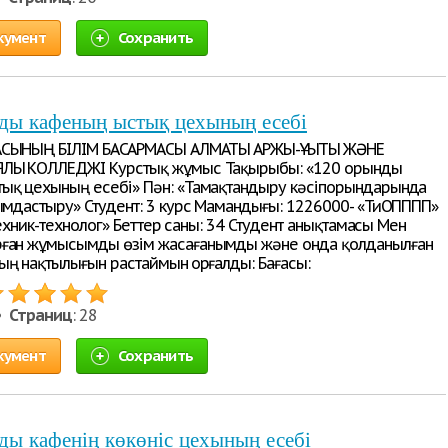
кумент
Сохранить
ды кафеның ыстық цехының есебі
СЫНЫҢ БІЛІМ БАСҚАРМАСЫ АЛМАТЫ ҚАРЖЫ-ҚҰҚЫҚТЫҚ ЖӘНЕ
ЛЫҚ КОЛЛЕДЖІ Курстық жұмыс Тақырыбы: «120 орынды
ық цехының есебі» Пән: «Тамақтандыру кәсіпорындарында
йымдастыру» Студент: 3 курс Мамандығы: 1226000- «ТиОПППП»
 «Техник-технолог» Беттер саны: 34 Студент анықтамасы Мен
рған жұмысымды өзім жасағанымды және онда қолданылған
ың нақтылығын растаймын Қорғалды: Бағасы:
 •
Страниц
: 28
кумент
Сохранить
ы кафенің көкөніс цехының есебі