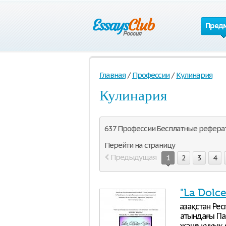
Пред
Главная
/
Профессии
/
Кулинария
Кулинария
637 Профессии Бесплатные рефераты
Перейти на страницу
Предыдущая
1
2
3
4
"La Dolce
Қазақстан Р
атындағы Па
және құқық 