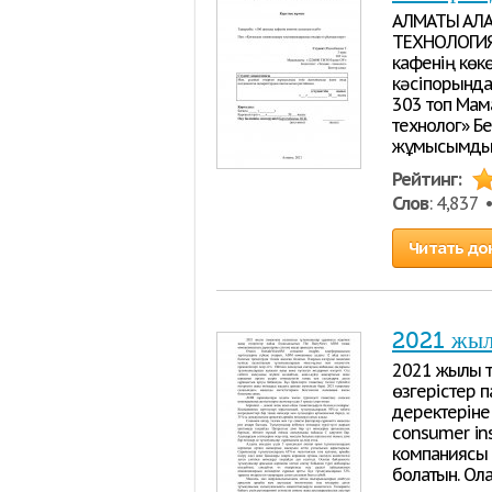
АЛМАТЫ ҚАЛА
ТЕХНОЛОГИЯ
кафенің көк
кәсіпорында
303 топ Мама
технолог» Б
жұмысымды 
Рейтинг:
Слов
: 4,837
Читать до
2021 жылғ
2021 жылы т
өзгерістер 
деректеріне
consumer in
компаниясы а
болатын. Ол