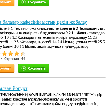
кумент
Сохранить
 балалар кафесінің ыстық цехін жобалау
іспе 3 1 Технико–экономикалық негіздеме 6 2 Технологиялық
Кәсіпорынның өндірістік бағдарламасы 9 2.1.1 Жалпы тағамдар
і 10 2.1.2 Кәсіпорынның есептік мәзірін құрастыру 11 2.2
себі 11 2.3 Қоймалардың есебі 14 2.4 Ыстық цехтың есебі 25 3
 бөлімі 30 3.1 Ыстық цехтің жұмысын ұйымдастыру
9 •
Страниц
: 44
кумент
Сохранить
ылған йогурт
РЕСПУБЛИКАСЫНЫҢ АУЫЛ ШАРУАШЫЛЫҒЫ МИНИСТРЛІГІ Жәңгір
 Батыс Қазақстан аграрлық-техникалық университеті
гиялық институты «Тағам және қайта өңдеу өндірістерінің