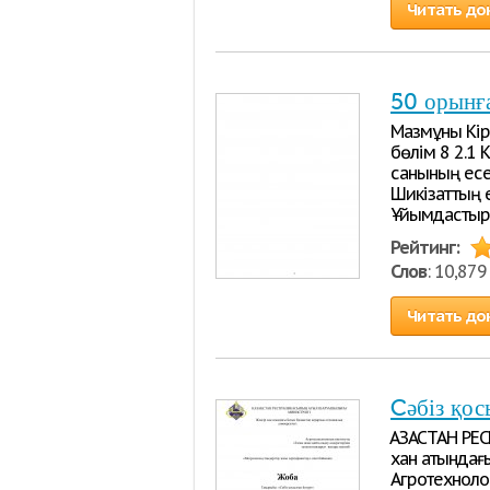
Читать до
50 орынға
Мазмұны Кір
бөлім 8 2.1 
санының есеб
Шикізаттың е
Ұйымдастыру
Рейтинг:
Слов
: 10,87
Читать до
Cәбіз қос
ҚАЗАҚСТАН 
хан атындағы
Агротехноло