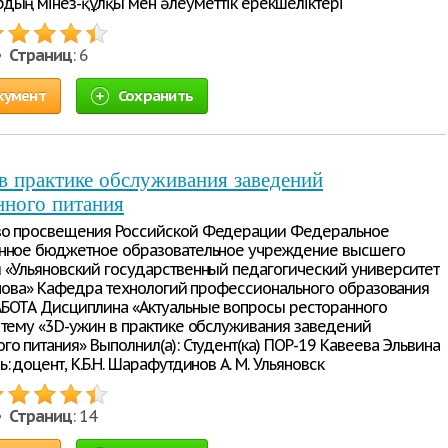
дың мінез-құлқы мен әлеуметтік ерекшеліктері
 •
Страниц
: 6
кумент
Сохранить
 практике обслуживания заведений
нного питания
во просвещения Российской Федерации Федеральное
нное бюджетное образовательное учреждение высшего
 «Ульяновский государственный педагогический университет
ьянова» Кафедра технологий профессионального образования
БОТА Дисциплина «Актуальные вопросы ресторанного
 тему «3D-ужин в практике обслуживания заведений
го питания» Выполнил(а): Студент(ка) ПОР-19 Кавеева Эльвина
: доцент, К.Б.Н. Шарафутдинов А. М. Ульяновск
 •
Страниц
: 14