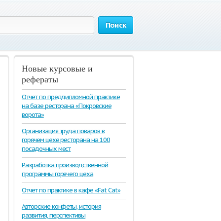
Поиск
Новые курсовые и
рефераты
Отчет по преддипломной практике
на базе ресторана «Покровские
ворота»
Организация труда поваров в
горячем цехе ресторана на 100
посадочных мест
Разработка производственной
программы горячего цеха
Отчет по практике в кафе «Fat Cat»
Авторские конфеты, история
развития, перспективы