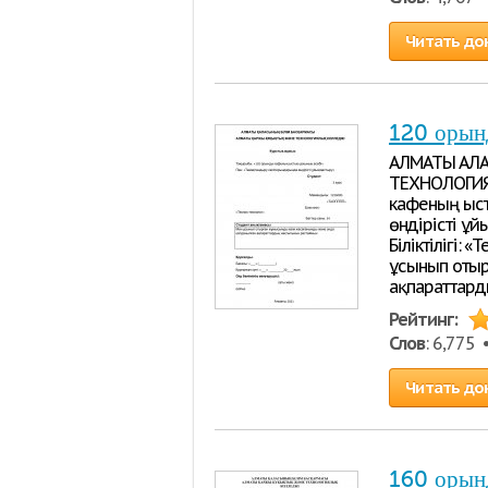
Читать до
120 орын
АЛМАТЫ ҚАЛА
ТЕХНОЛОГИЯ
кафеның ыст
өндірісті ұ
Біліктілігі:
ұсынып оты
ақпараттард
Рейтинг:
Слов
: 6,775
Читать до
160 орынд