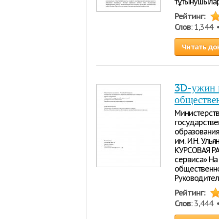
тұтынушылар
Рейтинг:
Слов
: 1,344
Читать до
3D-ужин в
обществе
Министерст
государстве
образования
им. И.Н. Ул
КУРСОВАЯ РА
сервиса» На
общественно
Руководитель
Рейтинг:
Слов
: 3,444