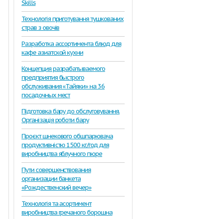
Skills
Технологія приготування тушкованих
страв з овочів
Разработка ассортимента блюд для
кафе азиатской кухни
Концепция разрабатываемого
предприятия быстрого
обслуживания «Тайяки» на 36
посадочных мест
Підготовка бару до обслуговування.
Організація роботи бару
Проєкт шнекового обшпарювача
продуктивністю 1500 кг/год для
виробництва яблучного пюре
Пути совершенствования
организации банкета
«Рождественский вечер»
Технологія та асортимент
виробництва гречаного борошна