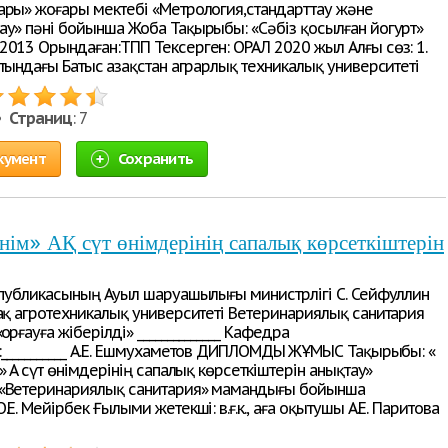
ары» жоғары мектебі «Метрология,стандарттау және
ау» пәні бойынша Жоба Тақырыбы: «Cәбіз қосылған йогурт»
2013 Орындаған:ТПП Тексерген: ОРАЛ 2020 жыл Алғы сөз: 1.
тындағы Батыс Қазақстан аграрлық техникалық университеті
 •
Страниц
: 7
кумент
Сохранить
нім» АҚ сүт өнімдерінің сапалық көрсеткіштерін
еспубликасының Ауыл шаруашылығы министрлігі С. Сейфуллин
зақ агротехникалық университеті Ветеринариялық санитария
орғауға жіберілді» ______________ Кафедра
:___________ А.Е. Ешмухаметов ДИПЛОМДЫҚ ЖҰМЫС Тақырыбы: «
» АҚ сүт өнімдерінің сапалық көрсеткіштерін анықтау»
 «Ветеринариялық санитария» мамандығы бойынша
.Е. Мейірбек Ғылыми жетекші: в.ғ.к., аға оқытушы А.Е. Паритова