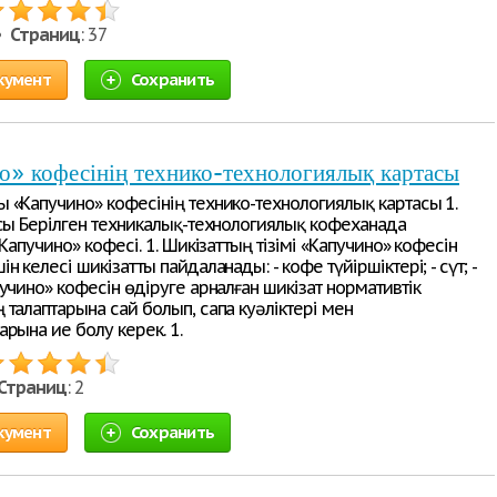
 •
Страниц
: 37
кумент
Сохранить
» кофесінің технико-технологиялық картасы
 «Капучино» кофесінің технико-технологиялық картасы 1.
асы Берілген техникалық-технологиялық кофеханада
«Капучино» кофесі. 1. Шикізаттың тізімі «Капучино» кофесін
н келесі шикізатты пайдаланады: - кофе түйіршіктері; - сүт; -
учино» кофесін өдіруге арналған шикізат нормативтік
талаптарына сай болып, сапа куәліктері мен
рына ие болу керек. 1.
Страниц
: 2
кумент
Сохранить