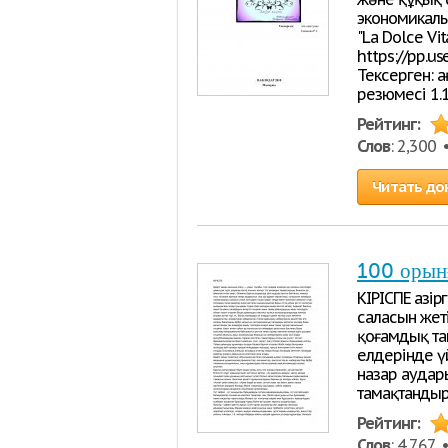
экономикалы
"La Dolce Vi
https://pp.
Тексерген: 
резюмесі 1.
Рейтинг:
Слов
: 2,300
Читать до
100 орынғ
КІРІСПЕ Қазі
саласын жеті
қоғамдық та
елдерінде ү
назар аудар
тамақтандыр
Рейтинг:
Слов
: 4,767