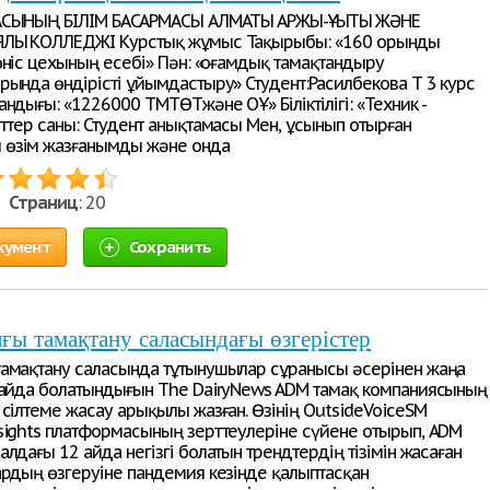
СЫНЫҢ БІЛІМ БАСҚАРМАСЫ АЛМАТЫ ҚАРЖЫ-ҚҰҚЫҚТЫҚ ЖӘНЕ
ЛЫҚ КОЛЛЕДЖІ Курстық жұмыс Тақырыбы: «160 орынды
өніс цехының есебі» Пән: «Қоғамдық тамақтандыру
рында өндірісті ұйымдастыру» Студент:Расилбекова Т 3 курс
ндығы: «1226000 ТМТӨТжәне ОҰ» Біліктілігі: «Техник -
еттер саны: Студент анықтамасы Мен, ұсынып отырған
өзім жазғанымды және онда
 •
Страниц
: 20
кумент
Сохранить
ы тамақтану саласындағы өзгерістер
амақтану саласында тұтынушылар сұранысы әсерінен жаңа
пайда болатындығын The DairyNews ADM тамақ компаниясының
 сілтеме жасау арықылы жазған. Өзінің OutsideVoiceSM
sights платформасының зерттеулеріне сүйене отырып, ADM
лдағы 12 айда негізгі болатын трендтердің тізімін жасаған
ардың өзгеруіне пандемия кезінде қалыптасқан