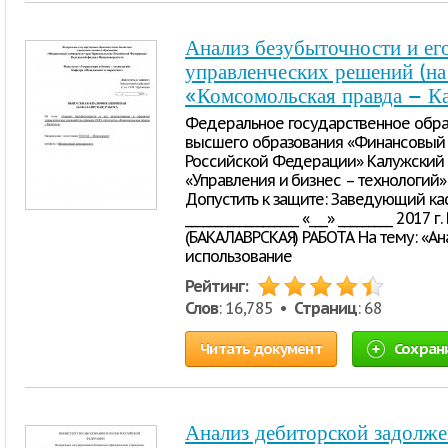
Анализ безубыточности и ег
управленческих решений (н
«Комсомольская правда – К
Федеральное государственное обр
высшего образования «Финансовый 
Российской Федерации» Калужский 
«Управления и бизнес – технологий
Допустить к защите: Заведующий каф
___________________ «___» _________ 
(БАКАЛАВРСКАЯ) РАБОТА На тему: «Ан
использование
Рейтинг:
Слов
: 16,785 •
Страниц
: 68
Читать документ
Сохран
Анализ дебиторской задолже