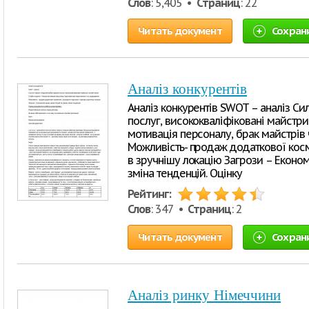
Слов
: 5,405 •
Страниц
: 22
Читать документ
Сохран
Аналіз конкурентів
Аналіз конкурентів SWOT – аналіз Си
послуг, висококваліфіковані майстри
мотивація персоналу, брак майстрів 
Можливість- продаж додаткової косм
в зручнішу локацію Загрози – Економі
зміна тенденцій. Оцінку
Рейтинг:
Слов
: 347 •
Страниц
: 2
Читать документ
Сохран
Аналіз ринку Німеччини