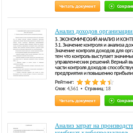
Читать документ
Сохран
Анализ доходов организац
3. ЭКОНОМИЧЕСКИЙ АНАЛИЗ И КОНТ
3.1. Значение контроля и анализа д
Значение контроля доходов для орг
тем что контроль выступает значим
управленческих решений. Верный в
части контроля доходов способств
предприятия и повышению прибыли
Рейтинг:
Слов
: 4,361 •
Страниц
: 18
Читать документ
Сохран
Анализ затрат на производс
комбинат хлебопродуктов»