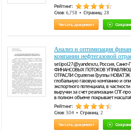
Рейтинг:
Слов
: 6,758 •
Страниц
: 28
Читать документ
Сохран
Анализ и оптимизация фина
компании нефтегазовой отра
selipol27@yandex.ru, Россия, Санк
ФИНАНСОВЫХ ПОТОКОВ УПРАВЛЯЮЩ
ОТРАСЛИ Стратегия Группы НОВАТЭК
глобальную газовую компанию и опи
экспортного потенциала, в частност
выручки за счет реализации СПГ-пр
в полном объеме покрывает масшт
Рейтинг:
Слов
: 304 •
Страниц
: 2
Читать документ
Сохран