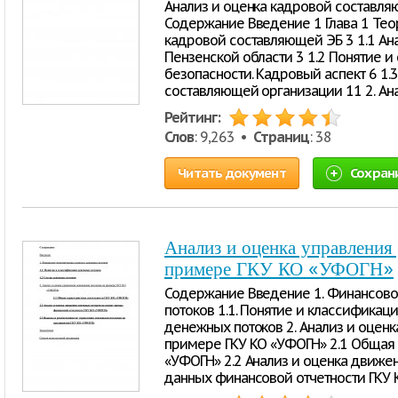
Анализ и оценка кадровой составл
Содержание Введение 1 Глава 1 Тео
кадровой составляющей ЭБ 3 1.1 Ана
Пензенской области 3 1.2 Понятие 
безопасности. Кадровый аспект 6 1.
составляющей организации 11 2. Ан
Рейтинг:
Слов
: 9,263 •
Страниц
: 38
Читать документ
Сохран
Анализ и оценка управления
примере ГКУ КО «УФОГН»
Содержание Введение 1. Финансово
потоков 1.1. Понятие и классификац
денежных потоков 2. Анализ и оцен
примере ГКУ КО «УФОГН» 2.1 Общая 
«УФОГН» 2.2 Анализ и оценка движе
данных финансовой отчетности ГКУ 