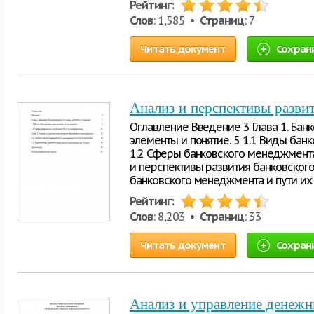
Рейтинг:
Слов
: 1,585 •
Страниц
: 7
Читать документ
Сохран
Анализ и перспективы разви
Оглавление Введение 3 Глава 1. Бан
элементы и понятие. 5 1.1 Виды бан
1.2 Сферы банковского менеджмента 
и перспективы развития банковского
банковского менеджмента и пути их 
Рейтинг:
Слов
: 8,203 •
Страниц
: 33
Читать документ
Сохран
Анализ и управление денеж