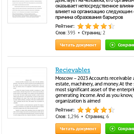
действует на человека, его организ
оказывает непосредственное влиян
влияет на организацию следующим об
причина образования барьеров
Рейтинг:
Слов
: 393 •
Страниц
: 2
Читать документ
Сохран
Recievables
Moscow – 2023 Accounts receivable are
estate, machinery, and money. At the
most significant asset of the enterpris
generating income. And as you know, 
organization is aimed
Рейтинг:
Слов
: 1,296 •
Страниц
: 6
Читать документ
Сохран