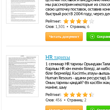
мы рассмотрим некоторые из спос
свою цепочку поставок, оставив конк
быстрый рост В 2004 году, через де
Рейтинг:
Слов
: 1,301 •
Страниц
: 6
Читать документ
Сохран
HR тарихы
1 семинар HR тарихы Орындаған:Талға
барлығы HR кім екенін біледі, ал көб
біле бермейді. Кәсіптің атауы-ағылшы
Human Resours - адами ресурстар).
Оның тарихы қандай? Өз кәсібін жақс
мәніне, шығу
Рейтинг:
Слов
: 456 •
Страниц
: 2
Читать документ
Сохран