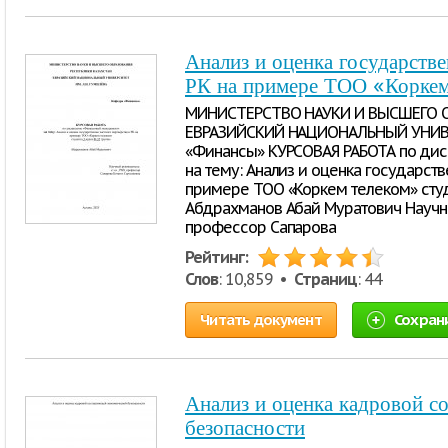
Анализ и оценка государстве
РК на примере ТОО «Коркем
МИНИСТЕРСТВО НАУКИ И ВЫСШЕГО 
ЕВРАЗИЙСКИЙ НАЦИОНАЛЬНЫЙ УНИВЕ
«Финансы» КУРСОВАЯ РАБОТА по ди
на тему: Анализ и оценка государств
примере ТОО «Коркем телеком» студ
Абдрахманов Абай Муратович Научный 
профессор Сапарова
Рейтинг:
Слов
: 10,859 •
Страниц
: 44
Читать документ
Сохран
Анализ и оценка кадровой 
безопасности