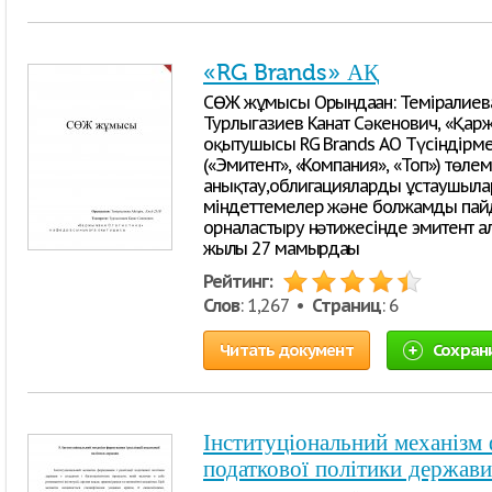
«RG Brands» АҚ
СӨЖ жұмысы Орындаған: Темірғалиева
Турлыгазиев Канат Сәкенович, «Қар
оқытушысы RG Brands АО Түсіндірме
(«Эмитент», «Компания», «Топ») төлем 
анықтау,облигацияларды ұстаушыла
міндеттемелер және болжамды пай
орналастыру нәтижесінде эмитент ал
жылғы 27 мамырдағы
Рейтинг:
Слов
: 1,267 •
Страниц
: 6
Читать документ
Сохран
Інституціональний механізм 
податкової політики держави