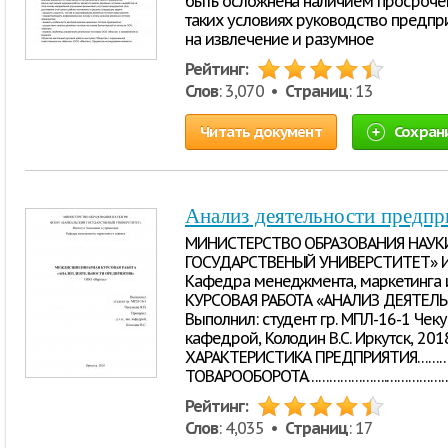
быть осложнена наличием просроче
таких условиях руководство предпр
на извлечение и разумное
Рейтинг:
Слов
: 3,070 •
Страниц
: 13
Читать документ
Сохран
Анализ деятельности предп
МИНИСТЕРСТВО ОБРАЗОВАНИЯ НАУК
ГОСУДАРСТВЕНЫЙ УНИВЕРСТИТЕТ» Ин
Кафедра менеджмента, маркетинг
КУРСОВАЯ РАБОТА «АНАЛИЗ ДЕЯТЕЛ
Выполнил: студент гр. МПЛ-16-1 Чекуше
кафедрой, Колодин В.С. Иркутск, 2018
ХАРАКТЕРИСТИКА ПРЕДПРИЯТИЯ…………
ТОВАРООБОРОТА………………….……………………
Рейтинг:
Слов
: 4,035 •
Страниц
: 17