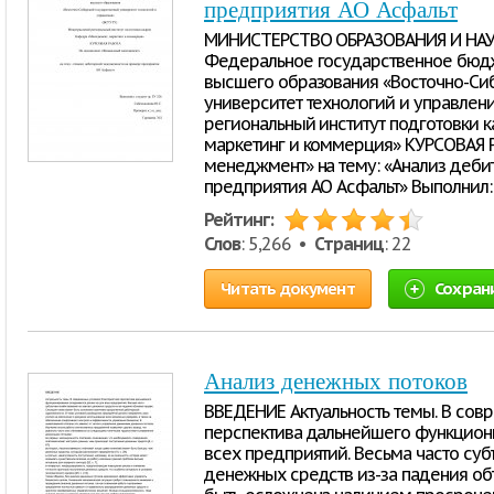
предприятия АО Асфальт
МИНИСТЕРСТВО ОБРАЗОВАНИЯ И НА
Федеральное государственное бюд
высшего образования «Восточно-Си
университет технологий и управлен
региональный институт подготовки
маркетинг и коммерция» КУРСОВАЯ 
менеджмент» на тему: «Анализ деби
предприятия АО Асфальт» Выполнил: 
Рейтинг:
Слов
: 5,266 •
Страниц
: 22
Читать документ
Сохран
Анализ денежных потоков
ВВЕДЕНИЕ Актуальность темы. В сов
перспектива дальнейшего функцион
всех предприятий. Весьма часто суб
денежных средств из-за падения об