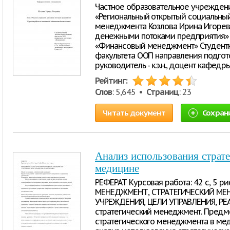
Частное образовательное учрежден
«Региональный открытый социальный
менеджмента Козлова Ирина Игоревн
денежными потоками предприятия» 
«Финансовый менеджмент» Студентк
факультета ООП направления подго
руководитель - к.э.н., доцент кафе
Рейтинг:
Слов
: 5,645 •
Страниц
: 23
Читать документ
Сохран
Анализ использования страт
медицине
РЕФЕРАТ Курсовая работа: 42 с, 5 рис.,
МЕНЕДЖМЕНТ, СТРАТЕГИЧЕСКИЙ М
УЧРЕЖДЕНИЯ, ЦЕЛИ УПРАВЛЕНИЯ, РЕ
стратегический менеджмент. Предм
стратегического менеджмента в ме