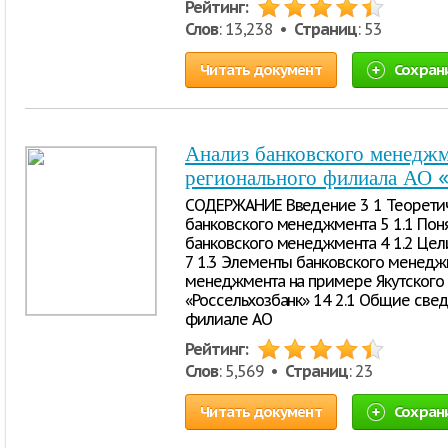
Рейтинг:
Слов
: 13,238 •
Страниц
: 53
Читать документ
Сохран
Анализ банковского менеджм
регионального филиала АО 
СОДЕРЖАНИЕ Введение 3 1 Теоретич
банковского менеджмента 5 1.1 Пон
банковского менеджмента 4 1.2 Цел
7 1.3 Элементы банковского менедж
менеджмента на примере Якутского
«Россельхозбанк» 14 2.1 Общие све
филиале АО
Рейтинг:
Слов
: 5,569 •
Страниц
: 23
Читать документ
Сохран