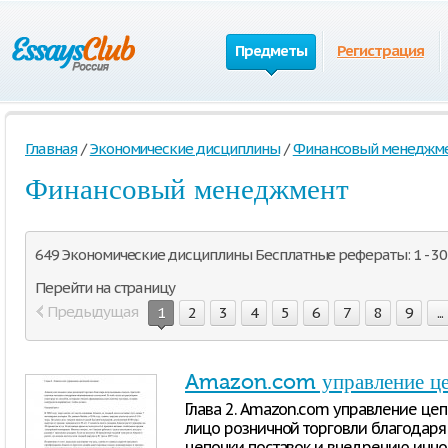
Предметы
Регистрация
Главная
/
Экономические дисциплины
/
Финансовый менеджм
Финансовый менеджмент
649 Экономические дисциплины Бесплатные рефераты: 1 - 30
Перейти на страницу
Предыдущая
1
2
3
4
5
6
7
8
9
...
Amazon.com управление це
Глава 2. Amazon.com управление це
лицо розничной торговли благодаря
цепочки поставок и внедрению иннов