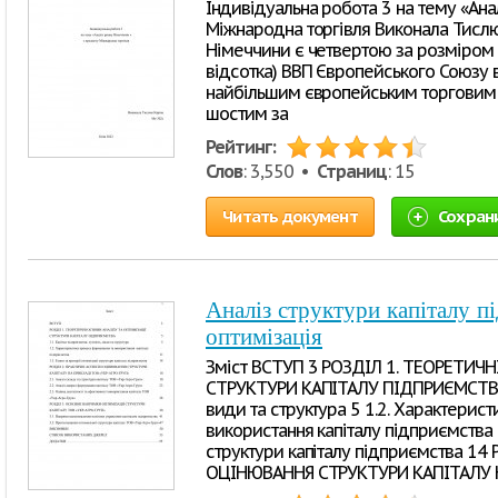
Індивідуальна робота 3 на тему «Ана
Міжнародна торгівля Виконала Тислю
Німеччини є четвертою за розміром у 
відсотка) ВВП Європейського Союзу в
найбільшим європейським торговим 
шостим за
Рейтинг:
Слов
: 3,550 •
Страниц
: 15
Читать документ
Сохран
Аналіз структури капіталу п
оптимізація
Зміст ВСТУП 3 РОЗДІЛ 1. ТЕОРЕТИЧ
СТРУКТУРИ КАПІТАЛУ ПІДПРИЄМСТВА 5 
види та структура 5 1.2. Характерис
використання капіталу підприємства 11
структури капіталу підприємства 14
ОЦІНЮВАННЯ СТРУКТУРИ КАПІТАЛУ 