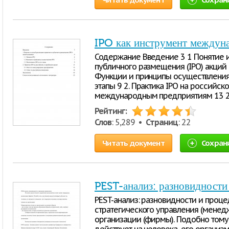
IPO как инструмент междун
Содержание Введение 3 1 Понятие 
публичного размещения (IPO) акций к
Функции и принципы осуществления IP
этапы 9 2. Практика IPO на российск
международным предприятиям 13 2.
Рейтинг:
Слов
: 5,289 •
Страниц
: 22
Читать документ
Сохран
PEST-анализ: разновидности
PEST-анализ: разновидности и проц
стратегического управления (менед
организации (фирмы). Подобно тому,