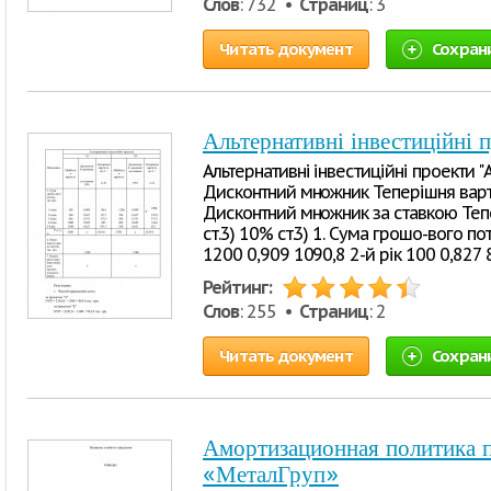
Слов
: 732 •
Страниц
: 3
Читать документ
Сохран
Альтернативні інвестиційні 
Альтернативні інвестиційні проекти "А
Дисконтний множник Теперішня вартіс
Дисконтний множник за ставкою Тепер
ст.3) 10% ст.3) 1. Сума грошо-вого пот
1200 0,909 1090,8 2-й рік 100 0,827 
Рейтинг:
Слов
: 255 •
Страниц
: 2
Читать документ
Сохран
Амортизационная политика 
«МеталГруп»