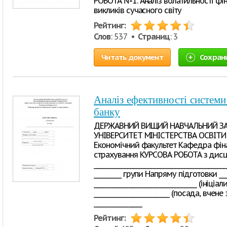
РОБОТА №1. Аналіз волатильності фі
викликів сучасного світу
Рейтинг:
Слов
: 537 •
Страниц
: 3
Читать документ
Сохран
Аналіз ефективності систем
банку
ДЕРЖАВНИЙ ВИЩИЙ НАВЧАЛЬНИЙ ЗА
УНІВЕРСИТЕТ МІНІСТЕРСТВА ОСВІТИ
Економічний факультет Кафедра фінан
страхування КУРСОВА РОБОТА з дисци
__________________________________________
_________ групи Напряму підготовки ____
__________________________________ (ініці
_________________________ (посада, вчен
________________
Рейтинг: