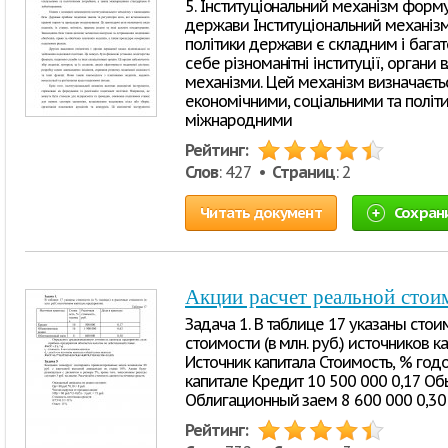
5. Інституціональний механізм форму
держави Інституціональний механізм
політики держави є складним і бага
себе різноманітні інституції, органи 
механізми. Цей механізм визначаєть
економічними, соціальними та політ
міжнародними
Рейтинг:
Слов
: 427 •
Страниц
: 2
Читать документ
Сохран
Акции расчет реальной стои
Задача 1. В таблице 17 указаны сто
стоимости (в млн. руб.) источников 
Источник капитала Стоимость, % год
капитале Кредит 10 500 000 0,17 Об
Облигационный заем 8 600 000 0,30
Рейтинг: