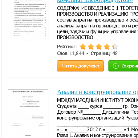
СОДЕРЖАНИЕ ВВЕДЕНИЕ 3 1 ТЕОРЕТ
ПРОИЗВОДСТВО И РЕАЛИЗАЦИЮ ПРОДУ
состав затрат на производство и ре
анализа затрат на производство и р
цели, задачи и функции управления
ПРОИЗВОДСТВО
Рейтинг:
Слов
: 11,844 •
Страниц
: 48
Читать документ
Сохран
Анализ и конструирование о
МЕЖДУНАРОДНЫЙ ИНСТИТУТ ЭКОНОМ
Студента ______ курса __________ гр. Ю
Договор №__________ Дисциплина: Те
конструирование организаций Руков
_________________________ ______________
«___»___________2012 г. «__________» 
Глава 1. Анализ и конструирование о