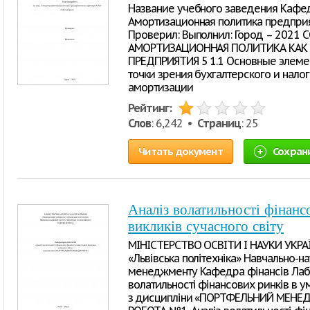
Название учебного заведения Кафед
Амортизационная политика предпри
Проверил: Выполнил: Город – 2021
АМОРТИЗАЦИОННАЯ ПОЛИТИКА КАК
ПРЕДПРИЯТИЯ 5 1.1 Основные элеме
точки зрения бухгалтерского и налог
амортизации
Рейтинг:
Слов
: 6,242 •
Страниц
: 25
Читать документ
Сохран
Аналіз волатильності фінанс
викликів сучасного світу
МІНІСТЕРСТВО ОСВІТИ І НАУКИ УКРАЇ
«Львівська політехніка» Навчально-на
менеджменту Кафедра фінансів Лаб
волатильності фінансових ринків в у
з дисципліни «ПОРТФЕЛЬНИЙ МЕНЕД