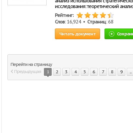
анализ использования стратегическ
исследования: теоретический анали
Рейтинг:
Слов
: 16,924 •
Страниц
: 68
Читать документ
Сохран
Перейти на страницу
Предыдущая
1
2
3
4
5
6
7
8
9
...