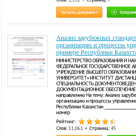
Читать документ
Сохран
Анализ зарубежных стандар
организацию и процессы упр
примере Республики Казахст
МИНИСТЕРСТВО ОБРАЗОВАНИЯ И НА
ФЕДЕРАЛЬНОЕ ГОСУДАРСТВЕННОЕ А
УЧРЕЖДЕНИЕ ВЫСШЕГО ОБРАЗОВАН
УНИВЕРСИТЕТ» ИНСТИТУТ ДИСТАНЦ
СПЕЦИАЛЬНОСТЬ ДОКУМЕНТОВЕДЕНИ
ДОКУМЕНТАЦИОННОЕ ОБЕСПЕЧЕНИЕ У
направлению На тему: Анализ заруб
организацию и процессы управлени
Республики Казахстан ________________
номер
Рейтинг:
Слов
: 11,061 •
Страниц
: 45