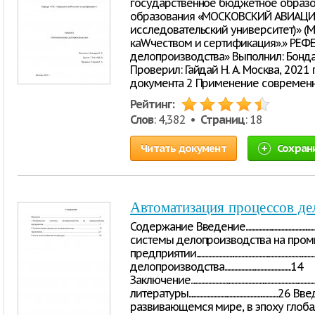
государственное бюджетное образ
образования «МОСКОВСКИЙ АВИАЦИ
исследовательский университет)» (
каWчеством и сертификация».» РЕФЕ
делопроизводства» Выполнил: Бондар
Проверил: Гайдай Н. А. Москва, 2021
документа 2 Применение современ
Рейтинг:
Слов
: 4,382 •
Страниц
: 18
Читать документ
Сохран
Автоматизация процессов де
Содержание Введение.........................................................
системы делопроизводства на про
предприятии..............................................................
делопроизводства................................................14
Заключение.................................................................
литературы..............................................
развивающемся мире, в эпоху глоба