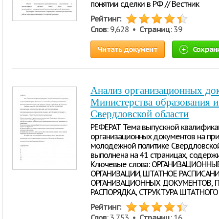
понятии сделки в РФ // Вестник
Рейтинг:
Слов
: 9,628 •
Страниц
: 39
Читать документ
Сохран
Анализ организационных до
Министерства образования 
Свердловской области
РЕФЕРАТ Тема выпускной квалифика
организационных документов на пр
молодежной политике Свердловской
выполнена на 41 страницах, содержи
Ключевые слова: ОРГАНИЗАЦИОНН
ОРГАНИЗАЦИИ, ШТАТНОЕ РАСПИСАНИ
ОРГАНИЗАЦИОННЫХ ДОКУМЕНТОВ, П
РАСПОРЯДКА, СТРУКТУРА ШТАТНОГО Р
Рейтинг:
Слов
: 3,753 •
Страниц
: 16