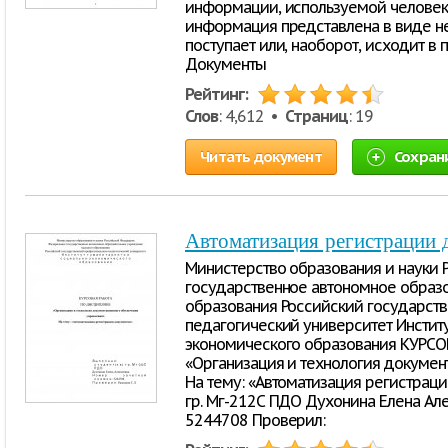
информации, используемой человеко
информация представлена в виде не
поступает или, наоборот, исходит в 
Документы
Рейтинг:
Слов
: 4,612 •
Страниц
: 19
Читать документ
Сохран
Автоматизация регистрации 
Министерство образования и науки
государственное автономное образ
образования Российский государст
педагогический университет Институ
экономического образования КУРС
«Организация и технология докумен
На тему: «Автоматизация регистраци
гр. Мг-212С ПДО Духонина Елена Ал
5244708 Проверил: