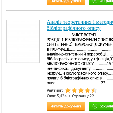
Читать документ
Сохран
Аналіз теоретичних і методи
бібліографічного опису
________________ ЗМІСТ ВСТУП……
РОЗДІЛ 1. БІБЛІОГРАФІЧНИЙ ОПИС 
СИНТЕТИЧНОЇ ПЕРЕРОБКИ ДОКУМЕН
ІНФОРМАЦІЇ………………………………………….........
аналітико-синтетичній переробці…….
бібліографічного опису, уніфікація,
БІБЛІОГРАФІЧНОГО ОПИСУ……..……..15 2
ідентифікації документу………………………..
інструкцій бібліографічного опису…………
правил бібліографічних описів………….…..
опис…………………………………….…..…23
Рейтинг:
Слов
: 5,424 •
Страниц
: 22
Читать документ
Сохран