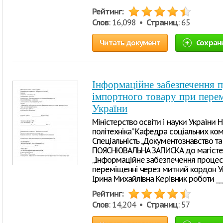
Рейтинг:
Слов
: 16,098 •
Страниц
: 65
Читать документ
Сохран
Інформаційне забезпечення 
імпортного товару при пере
України
Міністерство освіти і науки України 
політехніка” Кафедра соціальних ком
Спеціальність „Документознавство та
ПОЯСНЮВАЛЬНА ЗАПИСКА до магістерс
„Інформаційне забезпечення процес
переміщенні через митний кордон Ук
Ірина Михайлівна Керівник роботи ____
Рейтинг:
Слов
: 14,204 •
Страниц
: 57