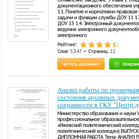
документационного обеспечения уп
1.1. Понятие и нормативно-правовая
задачи и функции службы ДОУ 11 1.
ДОУ 13 1.4. Электронный документоо
ведения электронного документообо
электронного
Рейтинг:
Слов
: 5,347 •
Страниц
: 22
Читать документ
Сохран
Анализ работы по проверкам
состояния архивных докумен
сохранности в ГКУ "Центр 
Министерство образования и науки 
профессиональное образовательное
«Ижевский политехнический коллед
политехнический колледж») ВЫПУ
ДИПЛОМНАЯ РАБОТА Тема: АНАЛИЗ 