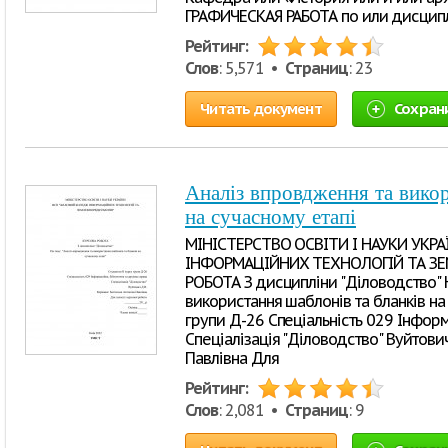
ГРАФИЧЕСКАЯ РАБОТА по или дисцип
Рейтинг:
Слов
: 5,571 •
Страниц
: 23
Читать документ
Сохран
Аналіз впровдження та викор
на сучасному етапі
МІНІСТЕРСТВО ОСВІТИ І НАУКИ УКР
ІНФОРМАЦІЙНИХ ТЕХНОЛОГІЙ ТА З
РОБОТА З дисципліни "Діловодство" Н
використання шаблонів та бланків на 
групи Д-26 Спеціальність 029 Інформ
Спеціалізація "Діловодство" Вуйтович 
Павлівна Для
Рейтинг:
Слов
: 2,081 •
Страниц
: 9