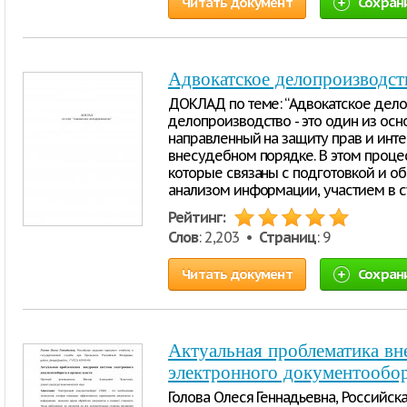
Читать документ
Сохран
Адвокатское делопроизводст
ДОКЛАД по теме: “Адвокатское дело
делопроизводство - это один из осн
направленный на защиту прав и инте
внесудебном порядке. В этом процес
которые связаны с подготовкой и о
анализом информации, участием в 
Рейтинг:
Слов
: 2,203 •
Страниц
: 9
Читать документ
Сохран
Актуальная проблематика вн
электронного документообор
Голова Олеся Геннадьевна, Российск