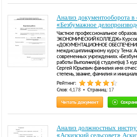
Анализ документооборота в
«Безбумажное делопроизвод
Частное профессиональное образо
ЭКОНОМИЧЕСКИЙ КОЛЛЕДЖ» Курсова
«ДОКУМЕНТАЦИОННОЕ ОБЕСПЕЧЕНИЕ
междисциплинарному курсу Тема: А
современных учреждениях. «Безбум
работы Выполнил(а) студент(ка) 3 к
Сергей Юрьевич фамилия имя отчес
степень, звание, фамилия и инициа
Рейтинг:
Слов
: 4,178 •
Страниц
: 17
Читать документ
Сохран
Анализ должностных инстру
«Аскизский сельсовет» Аски