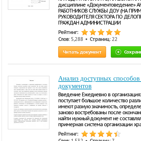
дисциплине «Документоведение»
РАБОТНИКОВ СЛУЖБЫ ДОУ (НА ПРИМ
РУКОВОДИТЕЛЯ СЕКТОРА ПО ДЕЛОП
ГРАЖДАН АДМИНИСТРАЦИИ
Рейтинг:
Слов
: 5,288 •
Страниц
: 22
Читать документ
Сохран
Анализ доступных способов
документов
Введение Ежедневно в организация
поступает большое количество разл
имеют разную значимость, определе
заново востребованы после окончани
найти нужный документ не составлял
примерная система организации хра
Рейтинг:
Слов
: 1,532 •
Страниц
: 7