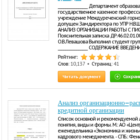
________________ Департамент образо
государственное казенное професс
учреждение Междуреченский горнос
допущен Зам.директора по УПР Н.В.Шве
АНАЛИЗ ОРГАНИЗАЦИИ РАБОТЫ С П
Пояснительная записка ДР.46.02.01.0
О.В.Левашова Выполнил студент гру
________________ СОДЕРЖАНИЕ ВВЕДЕН
Рейтинг:
Слов
: 10,137 •
Страниц
: 41
Читать документ
Сохран
Анализ организационно–рас
кредитной организации
Список основной и рекомендуемой л
понятия, виды и формы. М.: АО «Це
еженедельника «Экономика и жизнь». - 
кадрового менеджмента. - СПБ.: Феникс