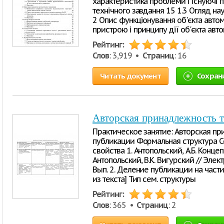
характеристика проблеми і існуючі п
технічного завдання 15 1.3 Огляд нау
2 Опис функціонування об'єкта автом
пристрою і принципу дії об'єкта авто
Рейтинг:
Слов
: 3,919 •
Страниц
: 16
Читать документ
Сохран
Авторская принадлежность т
Практическое занятие: Авторская пр
публикации Формальная структура С
свойства 1. Антопольский, А.Б. Конце
Антопольский, В.К. Вигурский // Элект
Вып. 2. Деление публикации на части
из текста] Тип сем. структуры
Рейтинг:
Слов
: 365 •
Страниц
: 2