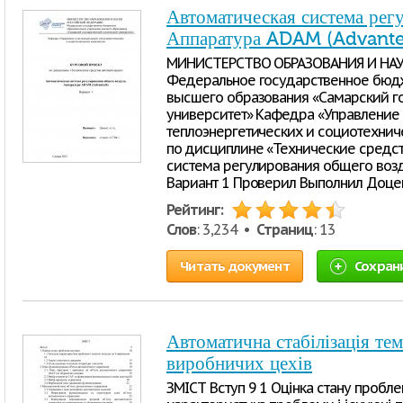
Автоматическая система рег
Аппаратура ADAM (Advant
МИНИСТЕРСТВО ОБРАЗОВАНИЯ И НА
Федеральное государственное бюд
высшего образования «Самарский г
университет» Кафедра «Управление 
теплоэнергетических и социотехни
по дисциплине «Технические средст
система регулирования общего возд
Вариант 1 Проверил Выполнил Доцент,
Рейтинг:
Слов
: 3,234 •
Страниц
: 13
Читать документ
Сохран
Автоматична стабілізація те
виробничих цехів
ЗМІСТ Вступ 9 1 Оцінка стану пробле