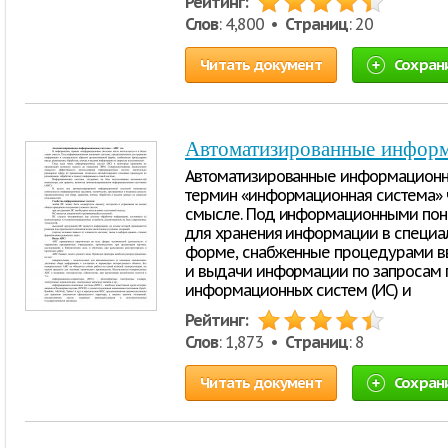
Рейтинг:
Слов
: 4,800 •
Страниц
: 20
Читать документ
Сохран
Автоматизированные инфор
Автоматизированные информационны
термин «информационная система» ч
смысле. Под информационными пон
для хранения информации в специа
форме, снабженные процедурами вв
и выдачи информации по запросам п
информационных систем (ИС) и
Рейтинг:
Слов
: 1,873 •
Страниц
: 8
Читать документ
Сохран