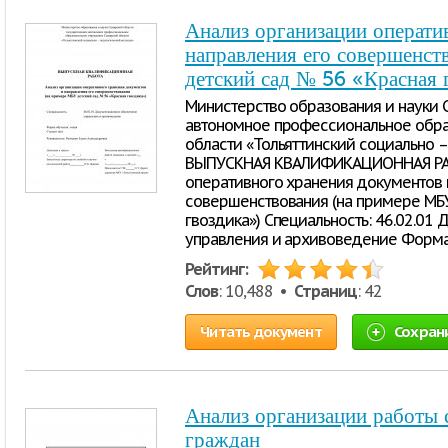
Анализ организации операти
направления его совершенст
детский сад № 56 «Красная 
Министерство образования и науки 
автономное профессиональное обр
области «Тольяттинский социально 
ВЫПУСКНАЯ КВАЛИФИКАЦИОННАЯ РАБ
оперативного хранения документов 
совершенствования (на примере МБ
гвоздика») Специальность: 46.02.0
управления и архивоведение Форма 
Рейтинг:
Слов
: 10,488 •
Страниц
: 42
Читать документ
Сохран
Анализ организации работы
граждан