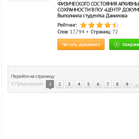
ФИЗИЧЕСКОГО СОСТОЯНИЯ АРХИВНЫ
СОХРАННОСТИ В ГКУ «ЦЕНТР ДОКУ
Выполнила студентка Данилова
Рейтинг:
Слов
: 17,794 •
Страниц
: 72
Читать документ
Сохран
Перейти на страницу
Предыдущая
1
2
3
4
5
6
7
8
9
...