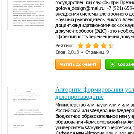
государственной службы при Прези
golova_design@mail.ru, +7 (921) 659
внедрения системы электронного до
Научный руководитель: Виктор Алек
доцент,кандидатэкономических наук
документооборот (ЭДО) - это необх
эффективность перемещения докуме
Рейтинг:
Слов
: 2,018 •
Страниц
: 9
Читать документ
Сохран
Алгоритм формирования усл
делопроизводстве
Министерство или науки или и или 
Российской или Федерации Федерал
бюджетное образовательное или уч
образования «Комсомольский-на-Ам
университет» Факультет энергетики,
Кафедра или «История или и или а