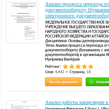
Анализ процесса перехода о
документообороту (бумажно
электронного документообор
ФЕДЕРАЛЬНОЕ ГОСУДАРСТВЕННОЕ 
УЧРЕЖДЕНИЕ ВЫСШЕГО ОБРАЗОВАНИ
НАРОДНОГО ХОЗЯЙСТВА И ГОСУДАР
РОССИЙСКОЙ ФЕДЕРАЦИИ АЛТАЙСКИ
Дисциплина: Основы делопроизводс
Тема: Анализ процесса перехода от
документообороту (бумажному с эл
документооборота) в организации. 
Мумряева Виктория
Рейтинг:
Слов
: 4,442 •
Страниц
: 18
Читать документ
Сохран
Анализ работы канцелярии
Оглавление Введение 3 Глава 1. Об