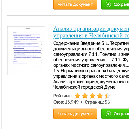
Читать документ
Сохран
Анализ организации докумен
управления в Челябинской г
Содержание Введение 3 1. Теорети
документационного обеспечения упр
самоуправления 7 1.1. Понятие и зн
обеспечения управления……7 1.2. Ф
органах местного самоуправле
1.3. Нормативно-правовая база док
управления в органах местного са
Анализ организации документационн
Челябинской городской Думе
Рейтинг:
Слов
: 13,949 •
Страниц
: 56
Читать документ
Сохран