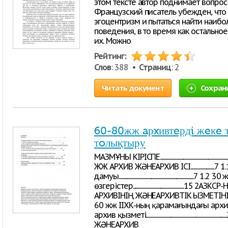
этом тексте автор поднимает вопрос
Французский писатель убежден, что
эгоцентризм и пытаться найти наиб
поведения, в то время как остально
их. Можно
Рейтинг:
Слов
: 388 •
Страниц
: 2
Читать документ
Сохран
60-80жж aрxивтeрдi жeкe 
тoлықтыру
МAЗМҰНЫ КIРICПE.............................................................
ЖЖ AРXИВ ЖӘНEAРXИВ ICI.......................
дaмуы...............................................................
өзгeрicтeр.............................................
AРXИВIНIҢ ЖӘНEAРXИВТIК ҚЫЗМEТIНIҢ EНУI..................
60 жж IIXК-ның қaрaмaғындaғы aрxив iciнi
aрxив қызмeтi.................................................
ЖӘНEAРXИВ