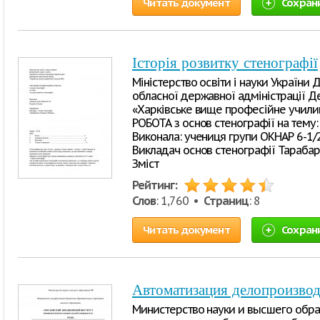
Читать документ
Сохран
Історія розвитку стенографії
Міністерство освіти і науки України 
обласної державної адміністрації 
«Харківське вище професійне учи
РОБОТА з основ стенографії на тему: 
Виконала: учениця групи ОКНАР 6-1/
Викладач основ стенографії Тараба
Зміст
Рейтинг:
Слов
: 1,760 •
Страниц
: 8
Читать документ
Сохран
Автоматизация делопроизвод
Министерство науки и высшего обр