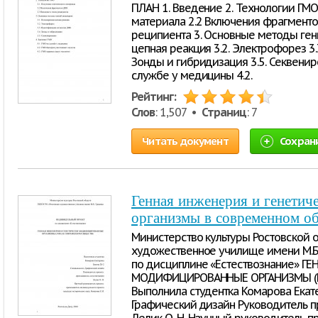
ПЛАН 1. Введение 2. Технологии ГМО
материала 2.2 Включения фрагменто
реципиента 3. Основные методы ген
цепная реакция 3.2. Электрофорез 3.
Зонды и гибридизация 3.5. Секвениро
службе у медицины 4.2.
Рейтинг:
Слов
: 1,507 •
Страниц
: 7
Читать документ
Сохран
Генная инженерия и генети
организмы в современном о
Министерство культуры Ростовской 
художественное училище имени М.
по дисциплине «Естествознание» Г
МОДИФИЦИРОВАННЫЕ ОРГАНИЗМЫ (
Выполнила студентка Комарова Екате
Графический дизайн Руководитель п