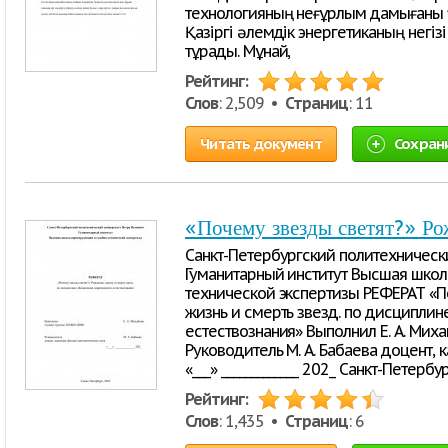
технологияның неғұрлым дамығаны үш
Қазіргі әлемдік энергетиканың негі
тұрады. Мұнай,
Рейтинг:
Слов
: 2,509 •
Страниц
: 11
Читать документ
Сохран
«Почему звезды светят?» Рож
Санкт-Петербургский политехническ
Гуманитарный институт Высшая шко
технической экспертизы РЕФЕРАТ «П
жизнь и смерть звезд. по дисципли
естествознания» Выполнил Е. А. Мих
Руководитель М. А. Бабаева доцент,
«___» _____________ 202_ Санкт-Пете
Рейтинг:
Слов
: 1,435 •
Страниц
: 6