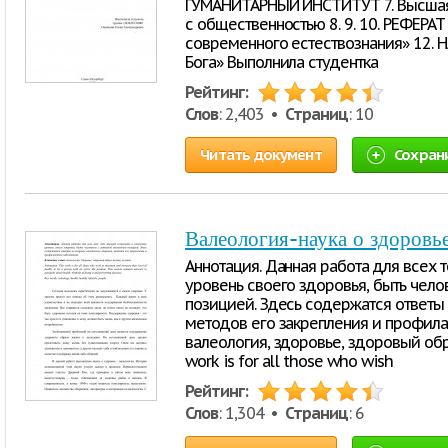
ГУМАНИТАРНЫЙ ИНСТИТУТ 7. Высшая
с общественностью 8. 9. 10. РЕФЕР
современного естествознания» 12. НА
Бога» Выполнила студентка
Рейтинг:
Слов
: 2,403 •
Страниц
: 10
Читать документ
Сохран
Валеология-наука о здоровь
Аннотация. Данная работа для всех т
уровень своего здоровья, быть чело
позицией. Здесь содержатся ответы 
методов его закрепления и профила
валеология, здоровье, здоровый обра
work is for all those who wish
Рейтинг:
Слов
: 1,304 •
Страниц
: 6