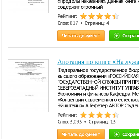
«Пределы наказания». Данная книга
содержит огромный
Рейтинг:
Слов
: 817 •
Страниц
: 4
Читать документ
Сохран
Анотация по книге «На лужа
Федеральное государственное бюд
высшего образования «РОССИЙСКА
ГОСУДАРСТВЕННОЙ СЛУЖБЫ ПРИ ПР
СЕВЕРОЗАПАДНЫЙ ИНСТИТУТ УПРАВЛЕ
Экономики и финансов Кафедра: Ме
«Концепции современного естествоз
Эйнштейна» А. Гефетер АВТОР Студен
Рейтинг:
Слов
: 3,093 •
Страниц
: 13
Читать документ
Сохран