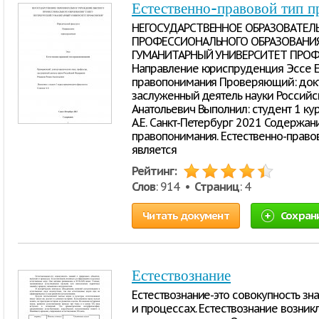
Естественно-правовой тип 
НЕГОСУДАРСТВЕННОЕ ОБРАЗОВАТЕЛ
ПРОФЕССИОНАЛЬНОГО ОБРАЗОВАНИЯ 
ГУМАНИТАРНЫЙ УНИВЕРСИТЕТ ПРОФС
Направление юриспруденция Эссе Е
правопонимания Проверяющий: докт
заслуженный деятель науки Россий
Анатольевич Выполнил: студент 1 ку
А.Е. Санкт-Петербург 2021 Содержан
правопонимания. Естественно-право
является
Рейтинг:
Слов
: 914 •
Страниц
: 4
Читать документ
Сохран
Естествознание
Естествознание-это совокупность зн
и процессах. Естествознание возник