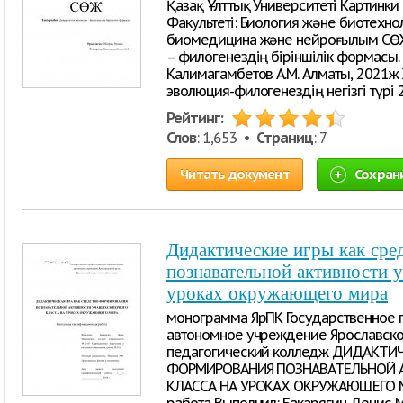
Қазақ Ұлттық Университеті Картинки
Факультеті: Биология және биотехн
биомедицина және нейроғылым СӨЖ
– филогенездің біріншілік формасы. 
Калимагамбетов А.М. Алматы, 2021ж 
эволюция-филогенездің негізгі түрі 2
Рейтинг:
Слов
: 1,653 •
Страниц
: 7
Читать документ
Сохран
Дидактические игры как сре
познавательной активности у
уроках окружающего мира
монограмма ЯрПК Государственное 
автономное учреждение Ярославско
педагогический колледж ДИДАКТИЧ
ФОРМИРОВАНИЯ ПОЗНАВАТЕЛЬНОЙ 
КЛАССА НА УРОКАХ ОКРУЖАЮЩЕГО М