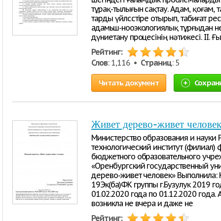
тұрақ-тылығын сақтау. Адам, қоғам,
тарды үйлсстіре отырып, табиғат ре
адамьш-нооэкологиялық тұрғыдан нег
дүниетану процесінің нәтижесі. II.
Рейтинг:
Слов
: 1,116 •
Страниц
: 5
Читать документ
Сохран
Живет дерево-живет челове
Министерство образования и науки 
технологический институт (филиал)
бюджетного образовательного учре
«Оренбургский государственный уни
дерево-живет человек» Выполнила: 
19Эк(ба)ФК группы г.Бузулук 2019 г
01.02.2020 года по 01.12.2020 года.
возникла не вчера и даже не
Рейтинг: