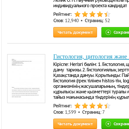
Лелик О. Н. Научный руководитель п
индивидуального проекта кандидат
Рейтинг:
Слов
: 12,940 •
Страниц
: 52
Читать документ
Сохран
Гистология, цитология және
Кіріспе: Негізгі бөлім: 1. Гистологи
даму тарихы. 2. Гистологиялық зертте
Қазақстанда дамуы. Қорытынды: Пайд
Гистология (грек тілінен histos-тін, l
организмінің жасушаларының, тінде
құрылысы және қызметтері туралы ғы
тайыз мағынасында тіндерінің құры
Рейтинг:
Слов
: 1,599 •
Страниц
: 7
Читать документ
Сохран