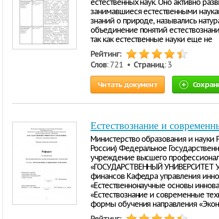
естественных наук. Онo активно разв
занимавшиеся естественными наука
знаний о природе, назывались натур
объединение понятий естествознани
так как естественные науки еще не
Рейтинг:
Слов
: 721 •
Страниц
: 3
Читать документ
Сохран
Естествознание и современн
Министерство образования и науки
России) Федеральное Государствен
учреждение высшего профессионал
«ГОСУДАРСТВЕННЫЙ УНИВЕРСИТЕТ УП
финансов Кафедра управления инно
«Естественнонаучные основы иннова
«Естествознание и современные тех
формы обучения направления «Экон
Рейтинг: