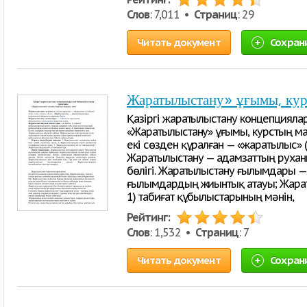
Слов
: 7,011 •
Страниц
: 29
Читать документ
Сохран
Жаратылыстану» ұғымы, кур
Қазіргі жаратылыстану концепцияла
«Жаратылыстану» ұғымы, курстың ма
екі сөзден құралған — «жаратылыс» (
Жаратылыстану — адамзаттың рухан
бөлігі. Жаратылыстану ғылымдары —
ғылымдардың жиынтық атауы; Жарат
1) табиғат құбылыстарының мәнін,
Рейтинг:
Слов
: 1,532 •
Страниц
: 7
Читать документ
Сохран