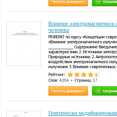
Читать документ
Сохран
Влияние электромагнитного 
человека
РЕФЕРАТ по курсу «Концепции совре
«Влияние электромагнитного излучен
________________ Содержание Введени
характеристики. 2. Источники электром
Природные источники. 2. Антропоген
воздействия электромагнитного излу
излучения. 5. Влияние современных 
Рейтинг:
Слов
: 4,056 •
Страниц
: 17
Читать документ
Сохран
Генетически модифицирован