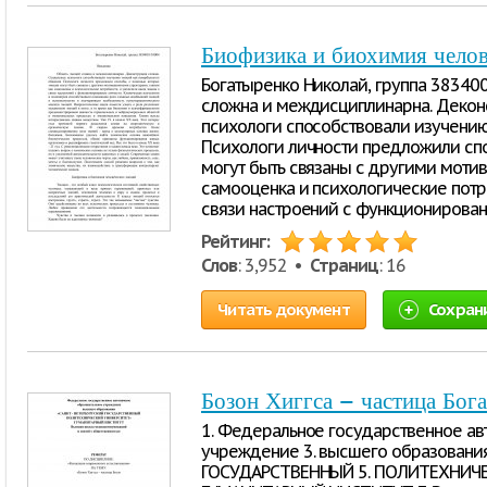
Биофизика и биохимия чело
Богатыренко Николай, группа 38340
сложна и междисциплинарна. Декон
психологи способствовали изучению
Психологи личности предложили сп
могут быть связаны с другими моти
самооценка и психологические потр
связи настроений с функционирова
Рейтинг:
Слов
: 3,952 •
Страниц
: 16
Читать документ
Сохран
Бозон Хиггса – частица Бога
1. Федеральное государственное ав
учреждение 3. высшего образования
ГОСУДАРСТВЕННЫЙ 5. ПОЛИТЕХНИЧЕ