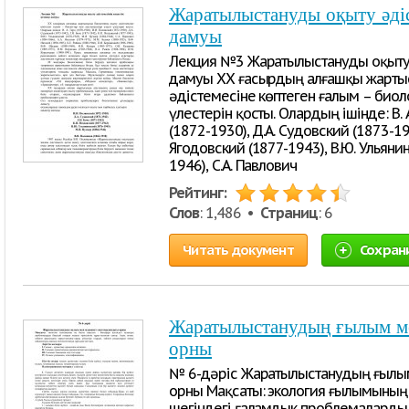
Жаратылыстануды оқыту әдіст
дамуы
Лекция №3 Жаратылыстануды оқыту ә
дамуы ХХ ғасырдың алғашқы жарты
әдістемесіне көптеген ғалым – биол
үлестерін қосты. Олардың ішінде: В. А
(1872-1930), Д.А. Судовский (1873-1942
Ягодовский (1877-1943), В.Ю. Ульянин
1946), С.А. Павлович
Рейтинг:
Слов
: 1,486 •
Страниц
: 6
Читать документ
Сохран
Жаратылыстанудың ғылым ме
орны
№ 6-дәріс Жаратылыстанудың ғылы
орны Мақсаты: экология ғылымының 
шегіндегі ғаламдык проблемаларды 