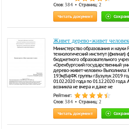
Слов
: 384 •
Страниц
: 2
Читать документ
Сохран
Живет дерево-живет челове
Министерство образования и науки 
технологический институт (филиал)
бюджетного образовательного учре
«Оренбургский государственный уни
дерево-живет человек» Выполнила: 
19Эк(ба)ФК группы г.Бузулук 2019 г
01.02.2020 года по 01.12.2020 года.
возникла не вчера и даже не
Рейтинг:
Слов
: 384 •
Страниц
: 2
Читать документ
Сохран