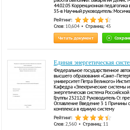
работа Выполнил: Бакарягин Денис 
44.02.05 Коррекционная педагогика 
35-в Научный руководитель: Мосичк
Рейтинг:
Слов
: 10,604 •
Страниц
: 43
Читать документ
Сохран
Единая энергетическая сист
Федеральное государственное авто
высшего образования «Санкт–Петер
университет Петра Великого» Инстит
Кафедра «Электрические системы и
энергетическая система Российско
Группы 23212/2 Руководитель Ст. пре
Оглавление Введение 3 1 Причины 
комплекса в единую систему
Рейтинг:
Слов
: 2,560 •
Страниц
: 11