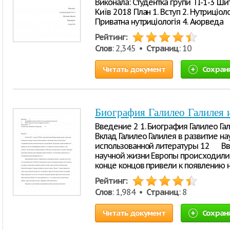
Виконала: Студентка групи ТІ-1-3 Шит
Київ 2018 План 1. Вступ 2. Нутриціоло
Приватна нутриціологія 4. Аюрведа
Рейтинг:
Слов
: 2,345 •
Страниц
: 10
Читать документ
Сохран
Биография Галилео Галилея и
Введение 2 1. Биография Галилео Гал
Вклад Галилео Галилея в развитие н
использованной литературы 12 Введ
научной жизни Европы происходили 
конце концов привели к появлению 
Рейтинг:
Слов
: 1,984 •
Страниц
: 8
Читать документ
Сохран