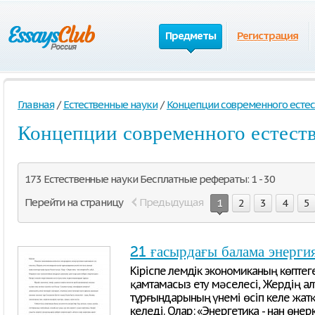
Предметы
Регистрация
Главная
/
Естественные науки
/
Концепции современного естес
Концепции современного естест
173 Естественные науки Бесплатные рефераты: 1 - 30
Перейти на страницу
Предыдущая
1
2
3
4
5
21 ғасырдағы балама энергия
Кіріспе Әлемдік экономиканың көпте
қамтамасыз ету мәселесі, Жердің а
тұрғындарының үнемі өсіп келе жатқ
келеді. Олар: «Энергетика - нан өнер