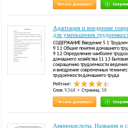
Читать документ
Сохран
Адаптация и внедрение совр
для уменьшения трудоемкос
СОДЕРЖАНИЕ Введение 5 1 Трудоем
9 1.1 Общие понятия домашнего тру
9 1.2 Определение наиболее трудо
домашнего хозяйства 11 1.3 Бытова
сокращению трудоемкости ведения 
и внедрение современных техничес
трудоемкости домашнего труда
Рейтинг:
Слов
: 9,368 •
Страниц
: 38
Читать документ
Сохран
Аминокислоты. Названия и с