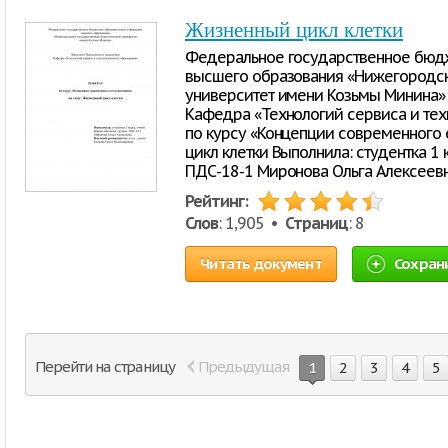
Жизненный цикл клетки
Федеральное государственное бюд
высшего образования «Нижегородск
университет имени Козьмы Минина» 
Кафедра «Технологий сервиса и тех
по курсу «Концепции современного 
цикл клетки Выполнила: студентка 1
ПДС-18-1 Миронова Ольга Алексеевна 
Рейтинг:
Слов
: 1,905 •
Страниц
: 8
Читать документ
Сохран
Перейти на страницу
Предыдущая
1
2
3
4
5