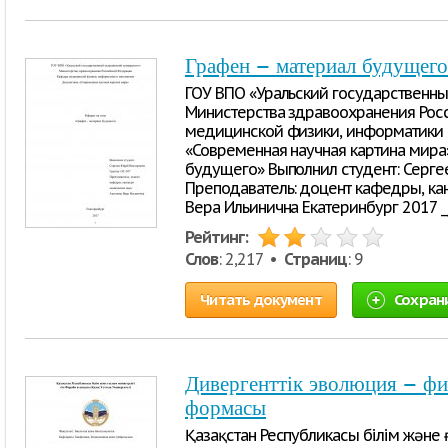
Графен – материал будущего
ГОУ ВПО «Уральский государственн
Министерства здравоохранения Ро
медицинской физики, информатики 
«Современная научная картина мира
будущего» Выполнил студент: Серге
Преподаватель: доцент кафедры, ка
Вера Ильинична Екатеринбург 2017 __
Рейтинг:
Слов
: 2,217 •
Страниц
: 9
Читать документ
Сохран
Дивергенттік эволюция – фил
формасы
Қазақстан Республикасы білім және 