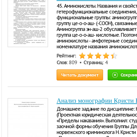
45. Аминокислоты. Названия и свой
гетерофункциональные соединения,
функциональные группы: аминогрупп
группу це-о-о-аш- (-COOH), связанн
Аминогруппа эн-аш-2 обуславливает
группа це-о-о-аш- кислотные. Поэто
аминокислоты - амфотерные соедин
номенклатуре названия аминокислот
Рейтинг:
Слов
: 809 •
Страниц
: 4
Читать документ
Сохран
Анализ монографии Кристи 
Домашнее задание по дисциплине: 
(Проектная юридическая деятельнос
«Пределы наказания». Выполнил: сту
заочной формы обучения Группы Для
норвежского криминолога Н. Кристи