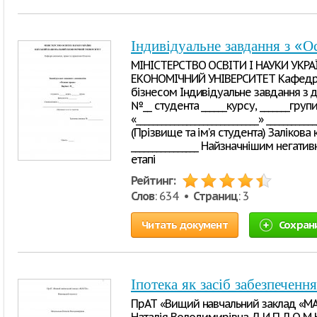
Індивідуальне завдання з «О
МІНІСТЕРСТВО ОСВІТИ І НАУКИ УКР
ЕКОНОМІЧНИЙ УНІВЕРСИТЕТ Кафедра 
бізнесом Індивідуальне завдання з 
№__ студента ______курсу, _______групи
«_____________________________» ____________
(Прізвище та ім’я студента) Залікова к
________________ Найзначнішим негати
етапі
Рейтинг:
Слов
: 634 •
Страниц
: 3
Читать документ
Сохран
Іпотека як засіб забезпеченн
ПрАТ «Вищий навчальний заклад «МАУ