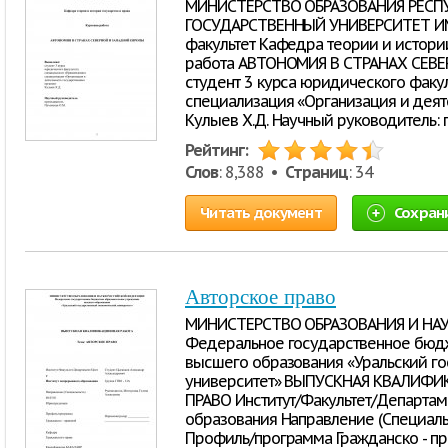
МИНИСТЕРСТВО ОБРАЗОВАНИЯ РЕСПУ
ГОСУДАРСТВЕННЫЙ УНИВЕРСИТЕТ ИМ
факультет Кафедра теории и истори
работа АВТОНОМИЯ В СТРАНАХ СЕВЕ
студент 3 курса юридического факу
специализация «Организация и деят
Кулыев Х.Д. Научный руководитель: 
Рейтинг:
Слов
: 8,388 •
Страниц
: 34
Читать документ
Сохран
Авторское право
МИНИСТЕРСТВО ОБРАЗОВАНИЯ И НА
Федеральное государственное бюд
высшего образования «Уральский г
университет» ВЫПУСКНАЯ КВАЛИФИ
ПРАВО Институт/Факультет/Департам
образования Направление (Специаль
Профиль/программа Гражданско - п