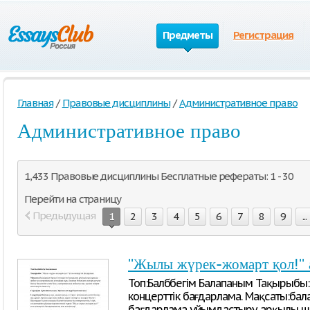
Предметы
Регистрация
Главная
/
Правовые дисциплины
/
Административное право
Административное право
1,433 Правовые дисциплины Бесплатные рефераты: 1 - 30
Перейти на страницу
Предыдущая
1
2
3
4
5
6
7
8
9
...
''Жылы жүрек-жомарт қол!'' 
Топ:Балбөбегім Балапаным Тақырыбы: 
концерттік бағдарлама. Мақсаты:бал
бағдарлама ұйымдастыру арқылы 