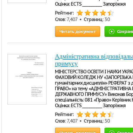
Оцінка: ECTS ___________ Запоріжжя
Рейтинг:
Слов
: 7,407 •
Страниц
: 30
Читать документ
Сохран
Адміністративна відповідаль
примусу
МІНІСТЕРСТВО ОСВІТИ І НАУКИ УКР
ФАХОВИЙ КОЛЕДЖ НУ «ЗАПОРІЗЬКА П
гуманітарних дисциплін» РЕФЕРАТ з
ПРАВО» на тему «АДМІНІСТРАТИВНА
ДЕРЖАВНОГО ПРИМУСУ» Виконав Бори
спеціальність: 081 «Право» Керівник Юн
Оцінка: ECTS ___________ Запоріжжя
Рейтинг:
Слов
: 7,407 •
Страниц
: 30
Читать документ
Сохран