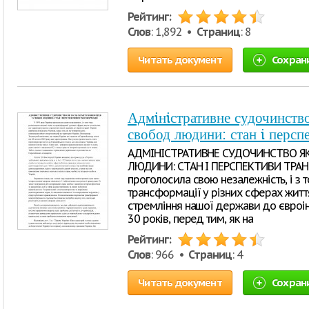
Рейтинг:
Слов
: 1,892 •
Страниц
: 8
Читать документ
Сохран
Адмiнiстративне судочинство
свобод людини: стан i персп
АДМІНІСТРАТИВНЕ СУДОЧИНСТВО ЯК 
ЛЮДИНИ: СТАН І ПЕРСПЕКТИВИ ТРАНС
проголосила свою незалежність, і з т
трансформації у різних сферах житт
стремління нашої держави до євроін
30 років, перед тим, як на
Рейтинг:
Слов
: 966 •
Страниц
: 4
Читать документ
Сохран