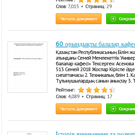
Слов
: 7,015 •
Страниц
: 29
Читать документ
Сохран
60 орындықты балалар кафе
Қазақстан Республикасының Білім ж
атындағы Семей Мемлекеттік Униве
балалар кафесі» Тексерген: Асенова Б
513 Семей 2018 Жоспар Кіріспе Әдеб
сипаттамасы 2. Техникалық бөлім 1. К
Тұтынушылардың санын анықтау 3. Т
Рейтинг:
Слов
: 4,089 •
Страниц
: 17
Читать документ
Сохран
Iсторія виникнення та розви