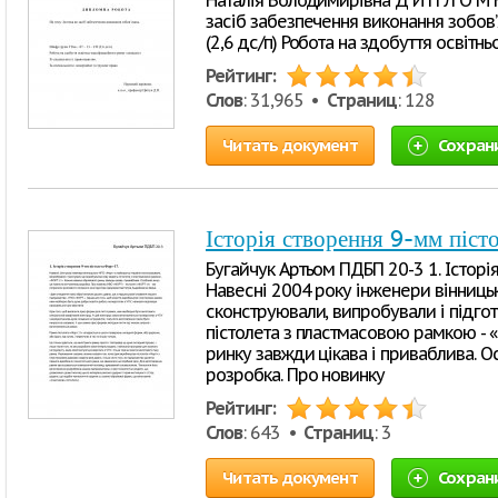
Наталія Володимирівна Д И П Л О М Н 
засіб забезпечення виконання зобов’
(2,6 дс/п) Робота на здобуття освітньо
Рейтинг:
Слов
: 31,965 •
Страниц
: 128
Читать документ
Сохран
Історія створення 9-мм піст
Бугайчук Артьом ПДБП 20-3 1. Історі
Навесні 2004 року інженери вінниць
сконструювали, випробували і підго
пістолета з пластмасовою рамкою - 
ринку завжди цікава і приваблива. О
розробка. Про новинку
Рейтинг:
Слов
: 643 •
Страниц
: 3
Читать документ
Сохран