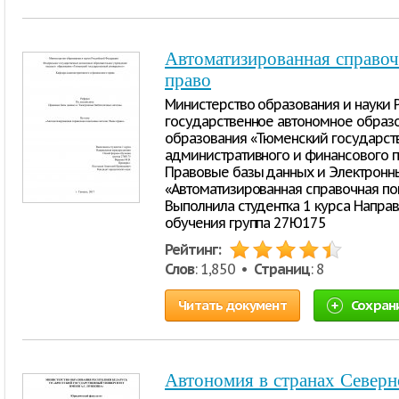
Автоматизированная справоч
право
Министерство образования и науки
государственное автономное образ
образования «Тюменский государст
административного и финансового п
Правовые базы данных и Электронн
«Автоматизированная справочная пои
Выполнила студентка 1 курса Напр
обучения группа 27Ю175
Рейтинг:
Слов
: 1,850 •
Страниц
: 8
Читать документ
Сохран
Автономия в странах Север