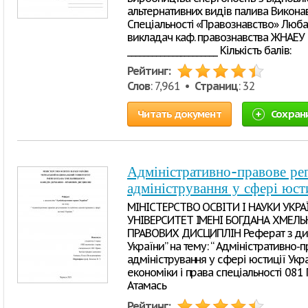
альтернативних видів палива Виконав:
Спеціальності «Правознавство» Любан
викладач каф. правознавства ЖНАЕУ Г
______________________ Кількість балів:
Рейтинг:
Слов
: 7,961 •
Страниц
: 32
Читать документ
Сохран
Адміністративно-правове ре
адміністрування у сфері юст
МІНІСТЕРСТВО ОСВІТИ І НАУКИ УКР
УНІВЕРСИТЕТ ІМЕНІ БОГДАНА ХМЕЛ
ПРАВОВИХ ДИСЦИПЛІН Реферат з дис
України” на тему: “ Адміністративно-
адміністрування у сфері юстиції Укра
економіки і права спеціальності 08
Атамась
Рейтинг: