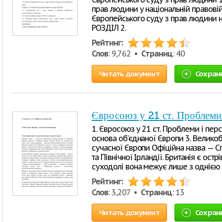
прав людини у національній правовій
Європейського суду з прав людини 
РОЗДІЛ 2.
Рейтинг:
Слов
: 9,762 •
Страниц
: 40
Читать документ
Сохран
Євросоюз у 21 ст. Проблеми
1. Євросоюз у 21 ст. Проблеми і перс
основа об’єднаної Європи 3. Великобр
сучасної Європи Офіційна назва — С
та Північної Ірландії. Британія є ост
суходолі вона межує лише з однією
Рейтинг:
Слов
: 3,207 •
Страниц
: 13
Читать документ
Сохран