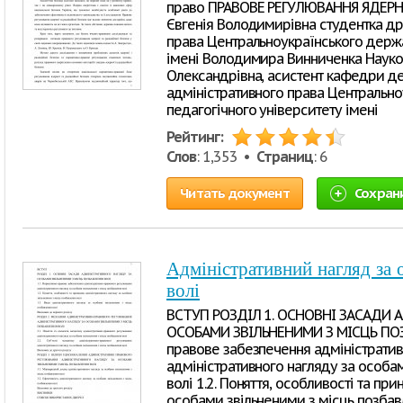
право ПРАВОВЕ РЕГУЛЮВАННЯ ЯДЕРНО
Євгенія Володимирівна студентка дру
права Центральноукраїнського держа
імені Володимира Винниченка Науков
Олександрівна, асистент кафедри д
адміністративного права Центральн
педагогічного університету імені
Рейтинг:
Слов
: 1,353 •
Страниц
: 6
Читать документ
Сохран
Адміністративний нагляд за 
волі
ВСТУП РОЗДІЛ 1. ОСНОВНІ ЗАСАДИ 
ОСОБАМИ ЗВІЛЬНЕНИМИ З МІСЦЬ ПОЗБ
правове забезпечення адміністрати
адміністративного нагляду за особа
волі 1.2. Поняття, особливості та пр
особами звільненими з місць позбавл