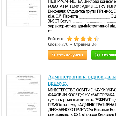
ПІДПРИЄМНИЦТВА Циклова комісія 
РОБОТА НА ТЕМУ : АДМІНІСТРАТИВН
Виконала: Студентка групи ПРвнт-31 І.
к.і.н. О.Й. Парнета ____________________ 
ЗМІСТ Вступ……………………………………………………
характеристика адміністративної від
сті……………………………………………………………….…
Рейтинг:
Слов
: 6,270 •
Страниц
: 26
Читать документ
Сохран
Адміністративна відповідаль
примусу
МІНІСТЕРСТВО ОСВІТИ І НАУКИ УКР
ФАХОВИЙ КОЛЕДЖ НУ «ЗАПОРІЗЬКА П
гуманітарних дисциплін» РЕФЕРАТ з
ПРАВО» на тему «АДМІНІСТРАТИВНА
ДЕРЖАВНОГО ПРИМУСУ» Виконав Бори
спеціальність: 081 «Право» Керівник Юн