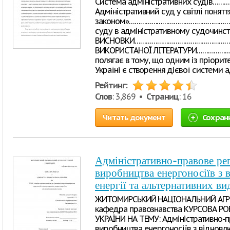
Система адміністративних судів…
Адміністративний суд у світлі понятт
законом»………………………………………………………
суду в адміністративному судочинств
ВИСНОВКИ………………………………………………
ВИКОРИСТАНОЇ ЛІТЕРАТУРИ…………………
полягає в тому, що одним із пріори
Україні є створення дієвої системи а
Рейтинг:
Слов
: 3,869 •
Страниц
: 16
Читать документ
Сохран
Адміністративно-правове р
виробництва енергоносіїв з
енергії та альтернативних ви
ЖИТОМИРСЬКИЙ НАЦІОНАЛЬНИЙ АГР
кафедра правознавства КУРСОВА Р
УКРАЇНИ НА ТЕМУ: Адміністративно-
виробництва енергоносіїв з відновл