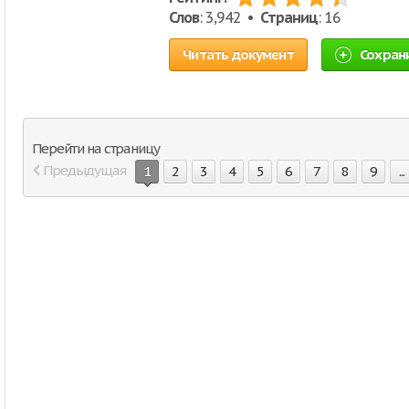
Слов
: 3,942 •
Страниц
: 16
Читать документ
Сохран
Перейти на страницу
Предыдущая
1
2
3
4
5
6
7
8
9
...