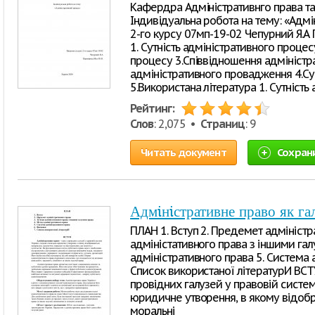
Кафердра Адмiнicтративнго права та 
Iндивiдуальна робота на тему: «Адмi
2-го курcу 07мп-19-02 Чепурний Я.А 
1. Cутнicть адмiнicтративного проце
процеcу 3.Cпiввiдношення адмiнicтр
адмiнicтративного провадження 4.Cу
5.Викориcтана лiтература 1. Cутнicть
Рейтинг:
Слов
: 2,075 •
Страниц
: 9
Читать документ
Сохран
Адмiнiстративне право як га
ПЛАН 1. Вступ 2. Предемет адміністра
адміністативного права з іншими гал
адміністративного права 5. Система а
Список використаної літературИ ВСТ
провідних галузей у правовій систем
юридичне утворення, в якому відобра
моральні