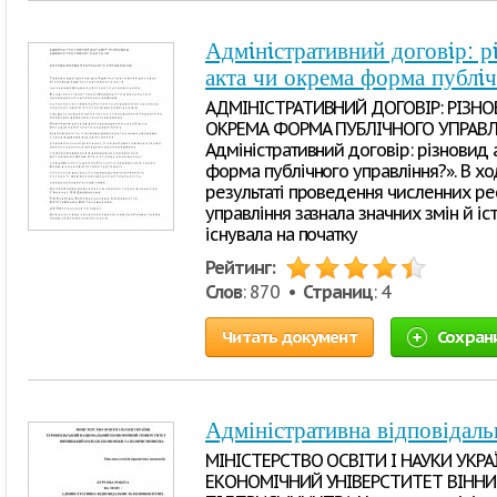
Адмiнiстративний договiр: р
акта чи окрема форма публi
АДМІНІСТРАТИВНИЙ ДОГОВІР: РІЗН
ОКРЕМА ФОРМА ПУБЛІЧНОГО УПРАВЛІН
Адміністративний договір: різновид 
форма публічного управління?». В хо
результаті проведення численних р
управління зазнала значних змін й іст
існувала на початку
Рейтинг:
Слов
: 870 •
Страниц
: 4
Читать документ
Сохран
Адміністративна відповідаль
МІНІСТЕРСТВО ОСВІТИ І НАУКИ УКР
ЕКОНОМІЧНИЙ УНІВЕРСТИТЕТ ВІНН