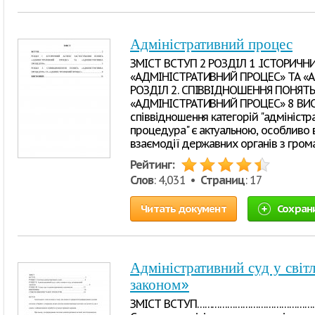
Адміністративний процес
ЗМІСТ ВСТУП 2 РОЗДІЛ 1 .ІСТОРИЧ
«АДМІНІСТРАТИВНИЙ ПРОЦЕС» ТА «
РОЗДІЛ 2. СПІВВІДНОШЕННЯ ПОНЯТЬ
«АДМІНІСТРАТИВНИЙ ПРОЦЕС» 8 ВИСНО
співвідношення категорій "адміністр
процедура" є актуальною, особливо 
взаємодії державних органів з гром
Рейтинг:
Слов
: 4,031 •
Страниц
: 17
Читать документ
Сохран
Адміністративний суд у світ
законом»
ЗМІСТ ВСТУП…………………………………………