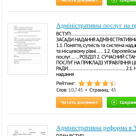
Адміністративна послуг на 
ВСТУП…………………………………………………………
ЗАСАДИ НАДАННЯ АДМІНІСТРАТИВНИ
1.1. Поняття, сутність та система над
та місцевому рівні…… 1.2. Європейсь
послуг…….. РОЗДІЛ 2. СУЧАСНИЙ С
ПОСЛУГ НА ПРИКЛАДІ УПРАВЛІННЯ Ц
РАДИ……………………………………………. 2.1. Но
надання
Рейтинг:
Слов
: 10,743 •
Страниц
: 43
Читать документ
Сохран
Адміністративна реформа в У