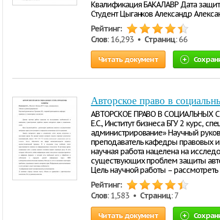
Квалификация БАКАЛАВР Дата защиты: __
Студент Цыганков Александр Алекса
Рейтинг:
Слов
: 16,293 •
Страниц
: 66
Читать документ
Сохран
Авторское право в социальн
АВТОРСКОЕ ПРАВО В СОЦИАЛЬНЫХ С
Е.С., Институт бизнеса БГУ 2 курс, сп
администрирование» Научный руково
преподаватель кафедры правовых и
научная работа нацелена на исслед
существующих проблем защиты автор
Цель научной работы – рассмотрет
Рейтинг:
Слов
: 1,583 •
Страниц
: 7
Читать документ
Сохран