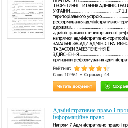
ПЛАН ВСТУП………………………………………………
ТЕОРЕТИЧНІ ПИТАННЯ АДМІНІСТРА
УКРАЇНИ………………………………………...7 1.1. С
територіального устрою…………………..…....
реформування адміністративно-тери
держави………………………………………………………………
адміністративно-територіальної рефо
напрямки адміністративно-територіал
ЗАГАЛЬНІ ЗАСАДИ АДМІНІСТРАТИВНО
ТА ЗАСОБИ ЗАБЕЗПЕЧЕННЯ ЇЇ
ЗДІЙСНЕННЯ………………………………………………
принципи реформування адміністрат
Рейтинг:
Слов
: 10,961 •
Страниц
: 44
Читать документ
Сохран
Адміністративне право і про
інформаційне право
Напрям 7. Адміністративне право і п