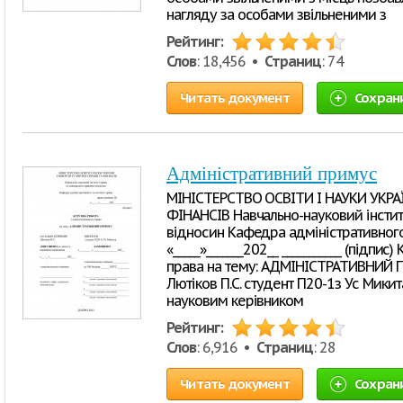
нагляду за особами звільненими з
Рейтинг:
Слов
: 18,456 •
Страниц
: 74
Читать документ
Сохран
Адміністративний примус
МІНІСТЕРСТВО ОСВІТИ І НАУКИ УКРА
ФІНАНСІВ Навчально-науковий інстит
відносин Кафедра адміністративног
«_____»_______202__ ___________ (підп
права на тему: АДМІНІСТРАТИВНИЙ
Лютіков П.С. студент П20-1з Ус Ми
науковим керівником
Рейтинг:
Слов
: 6,916 •
Страниц
: 28
Читать документ
Сохран