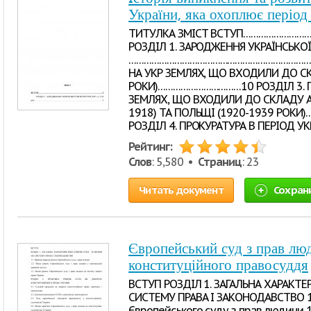
України, яка охоплює період
ТИТУЛКА ЗМІСТ ВСТУП…………………
РОЗДІЛ 1. ЗАРОДЖЕННЯ УКРАЇНСЬКОЇ П
………………………………………………………………………
НА УКР ЗЕМЛЯХ, ЩО ВХОДИЛИ ДО СКЛ
РОКИ)……………………………10 РОЗДІЛ 3. П
ЗЕМЛЯХ, ЩО ВХОДИЛИ ДО СКЛАДУ АВ
1918) ТА ПОЛЬЩІ (1920-1939 РО
РОЗДІЛ 4. ПРОКУРАТУРА В ПЕРІОД УК
Рейтинг:
Слов
: 5,580 •
Страниц
: 23
Читать документ
Сохран
Європейський суд з прав люд
конституційного правосуддя
ВСТУП РОЗДІЛ 1. ЗАГАЛЬНА ХАРАКТЕ
СИСТЕМУ ПРАВА І ЗАКОНОДАВСТВО 1.
Європейського суду з прав людини 1