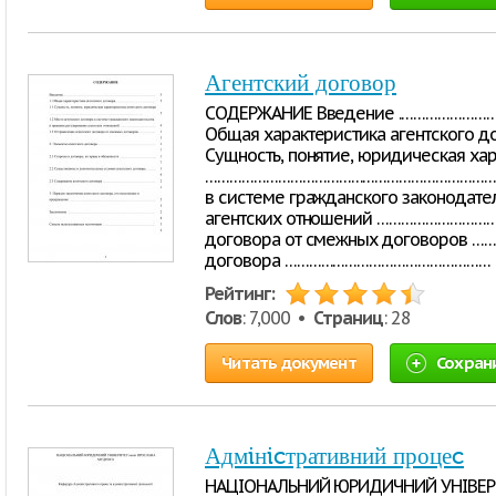
Агентский договор
СОДЕРЖАНИЕ Введение .………………
Общая характеристика агентского 
Сущность, понятие, юридическая хар
………………………………………………………………………..
в системе гражданского законодате
агентских отношений ………………………….. 
договора от смежных договоров …………
договора …………………………………………… 
Рейтинг:
Слов
: 7,000 •
Страниц
: 28
Читать документ
Сохран
Адмiнicтративний процеc
НАЦIОНАЛЬНИЙ ЮРИДИЧНИЙ УНIВЕРИ