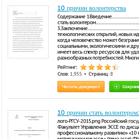
10 причин волонтерства
Содержание 1.Введение…………………
стать волонтером………………………………
3.Заключение…………………………………………
технологических открытий, новых ид
когда человечество может безграни
социальными, экологическими и дру
имеет весь спектр ресурсов для уд
разнообразных потребностей. Многи
Рейтинг:
Слов
: 1,955 •
Страниц
: 8
Читать документ
Сохран
10 причин стать волонтером
лого-РГСУ-2015.png Российский гос
Факультет Управления ЭССЕ по дисц
профессиональному развитию» «10 п
мотивационное эссе.» (тема эссе) Ф