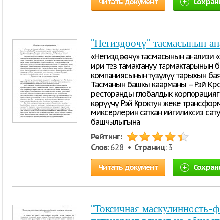
Читать документ
Сохран
"Негиздөөчү" тасмасынын ан
«Негиздөөчү» тасмасынын анализи «
ири тез тамактануу тармактарынын б
компаниясынын түзүлүү тарыхын ба
Тасманын башкы каарманы – Рэй Крок
ресторанды глобалдык корпорацияг
көрүүчү Рэй Кроктун жеке трансфор
миксерлерин саткан ийгиликсиз сат
башчылыгына
Рейтинг:
Слов
: 628 •
Страниц
: 3
Читать документ
Сохран
"Токсичная маскулинность-ф