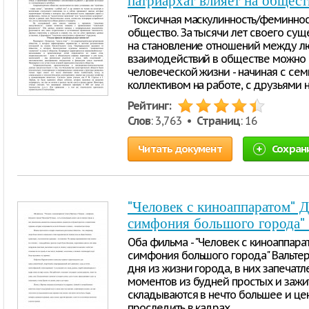
патриархат влияет на общест
“Токсичная маскулинность/феминность
общество. За тысячи лет своего сущ
на становление отношений между лю
взаимодействий в обществе можно 
человеческой жизни - начиная с сем
коллективом на работе, с друзьями н
Рейтинг:
Слов
: 3,763 •
Страниц
: 16
Читать документ
Сохран
"Человек с киноаппаратом" Д
симфония большого города" 
Оба фильма - "Человек с киноаппара
симфония большого города" Вальтер
дня из жизни города, в них запеча
моментов из будней простых и зажи
складываются в нечто большее и це
проследить в кадрах