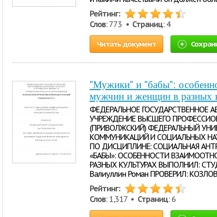
Рейтинг:
Слов
: 773 •
Страниц
: 4
Читать документ
Сохран
"Мужики" и "бабы": особен
мужчин и женщин в разных 
ФЕДЕРАЛЬНОЕ ГОСУДАРСТВЕННОЕ А
УЧРЕЖДЕНИЕ ВЫСШЕГО ПРОФЕССИОН
(ПРИВОЛЖСКИЙ) ФЕДЕРАЛЬНЫЙ УНИ
КОММУНИКАЦИЙ И СОЦИАЛЬНЫХ НА
ПО ДИСЦИПЛИНЕ: СОЦИАЛЬНАЯ АНТР
«БАБЫ»: ОСОБЕННОСТИ ВЗАИМООТ
РАЗНЫХ КУЛЬТУРАХ ВЫПОЛНИЛ: СТУД
Валиуллин Роман ПРОВЕРИЛ: КОЗЛО
Рейтинг:
Слов
: 1,317 •
Страниц
: 6