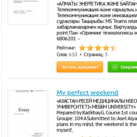
«АЛМАТЫ ЭНЕРГЕТИКА ЖӘНЕ БАЙЛАНЫ
Телекоммуникация және ғарыштық 
Телекоммуникация және инновациял
сұрақтары Тақырыбы: MS Teams пла
хабарламалармен жұмыс. Виртуалды 
point Пән: «Стриминг технологиясы 
6В06201 –
Рейтинг:
Слов
: 610 •
Страниц
: 3
Читать документ
Сохран
My perfect weekend
«ҚАЗАҚСТАН-РЕСЕЙ МЕДИЦИНАЛЫҚ NSE
УНИВЕРСИТЕТІ» МЕББМ UNIVERSITY» E
Prepared by:Kadirbay.G. Course:1st co
Groupe: 104 A Submitted to: Aset Aly
plans in my mind, the weekend is the
myself,