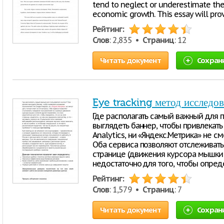
tend to neglect or underestimate the 
economic growth. This essay will pro
Рейтинг:
Слов
: 2,835 •
Страниц
: 12
Читать документ
Сохран
Eye tracking метод исследо
Где располагать самый важный для п
выглядеть баннер, чтобы привлекат
Analytics, ни «Яндекс.Метрика» не см
Оба сервиса позволяют отслеживать
странице (движения курсора мышки и
недостаточно для того, чтобы опред
Рейтинг:
Слов
: 1,579 •
Страниц
: 7
Читать документ
Сохран