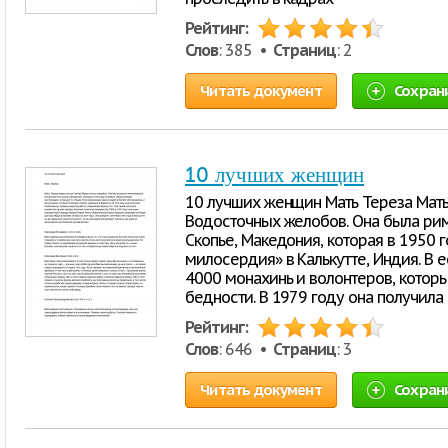
Рейтинг:
Слов
: 385 •
Страниц
: 2
Читать документ
Сохран
10 лучших женщин
10 лучших женщин Мать Тереза Мать Т
Водосточных желобов. Она была ри
Скопье, Македония, которая в 1950
милосердия» в Калькутте, Индия. В 
4000 монахинь и волонтеров, кото
бедности. В 1979 году она получил
Рейтинг:
Слов
: 646 •
Страниц
: 3
Читать документ
Сохран