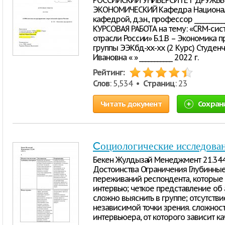
РОССИЙСКИЙ УНИВЕРСИТЕТ ДРУЖБЫ
ЭКОНОМИЧЕСКИЙ Кафедра Национал
кафедрой, д.э.н., профессор __________
КУРСОВАЯ РАБОТА на тему: «CRM-сис
отрасли России» Б.1.В – Экономика 
группы ЭЭКбд-хх-хх (2 Курс) Студен
Ивановна « » ___________ 2022 г.
Рейтинг:
Слов
: 5,534 •
Страниц
: 23
Читать документ
Сохран
Cоциологические исследова
Бекен Жулдызай Менеджмент 21.344 
Достоинства Ограничения Глубинны
переживаний респондента, которые 
интервью; четкое представление об 
сложно выяснить в группе; отсутст
независимой точки зрения. сложнос
интервьюера, от которого зависит к