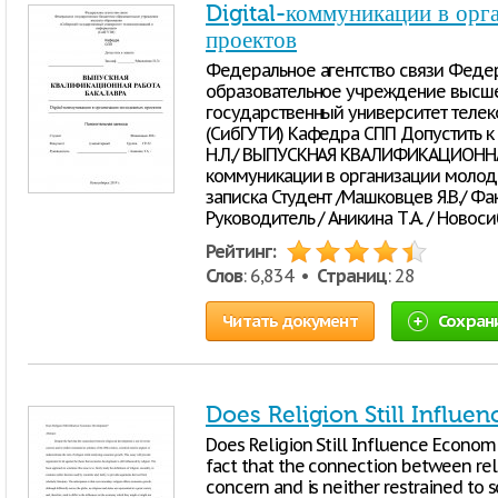
Digital-коммуникации в ор
проектов
Федеральное агентство связи Феде
образовательное учреждение высше
государственный университет теле
(СибГУТИ) Кафедра СПП Допустить к з
Н.Л./ ВЫПУСКНАЯ КВАЛИФИКАЦИОННАЯ
коммуникации в организации молод
записка Студент /Машковцев Я.В./ Фа
Руководитель / Аникина Т.А. / Новос
Рейтинг:
Слов
: 6,834 •
Страниц
: 28
Читать документ
Сохран
Does Religion Still Influ
Does Religion Still Influence Econom
fact that the connection between rel
concern and is neither restrained to s