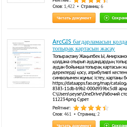
Рейтинг:
Слов
: 1,422 •
Страниц
: 6
Читать документ
Сохран
ArcGIS бағдарламасын қолд
топырақ картасын жасау
Топырақтану Жақыпбек Ы, Амирханов
қолдана отырып аудандардың топыра
аудан бойынша топырақ картасын ж
деректерді қосу, атрибутивті кесте
символымен жұмыс істеу, картаны бе
https://data.apps.fao.org/map/catalo
8383-11db-b9b2-000d939bc5d8 арқыл
C:\Users\seyse\OneDrive\Рабочий ст
112234.png Сурет
Рейтинг:
Слов
: 461 •
Страниц
: 2
Читать документ
Сохран