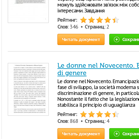
можуть здійснювати зв’язок між соб
інтересами. Завдання
Рейтинг:
Слов
: 346 •
Страниц
: 2
Читать документ
Сохран
Le donne nel Novecento. 
di genere
Le donne nel Novecento. Emancipazio
fase di sviluppo, la società moderna 
discriminazione di genere, in particola
Nonostante il fatto che la legislazio
stabilisca il principio di uguaglianza
Рейтинг:
Слов
: 868 •
Страниц
: 4
Читать документ
Сохран