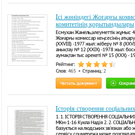
Iсі жөніндегі Жоғарғы комис
комитетінің қорытындылары
Есмухан Жанель,әлеуметтік жұмыс 41
Жоғарғы комиссар кеңсесінің атқар
(XXVIII) -1977 жыл: жіберу № 8 (XXVI
анықтау № 12 (XXIX) -1978 жыл: бо
аумақтан тыс әрекеті № 15 (XXX) - 
Рейтинг:
Слов
: 465 •
Страниц
: 2
Читать документ
Сохран
Iсторiя створення соцiальни
1. 1. ІСТОРІЯ СТВОРЕННЯ СОЦІАЛЬНИХ
МКм-1-16 Кукла Надія 2. 2. СОЦІАЛЬ
базується на людських зв’язках або ж
сервісу соцмережа може розглядат