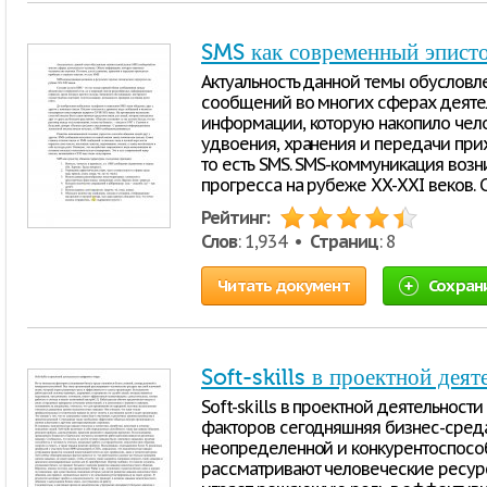
SMS как современный эпист
Актуальность данной темы обусловл
сообщений во многих сферах деяте
информации, которую накопило чело
удвоения, хранения и передачи прих
то есть SMS. SMS-коммуникация возн
прогресса на рубеже XX-XXI веков. С
Рейтинг:
Слов
: 1,934 •
Страниц
: 8
Читать документ
Сохран
Soft-skills в проектной дея
Soft-skills в проектной деятельност
факторов сегодняшняя бизнес-среда
неопределенной и конкурентоспособ
рассматривают человеческие ресурс