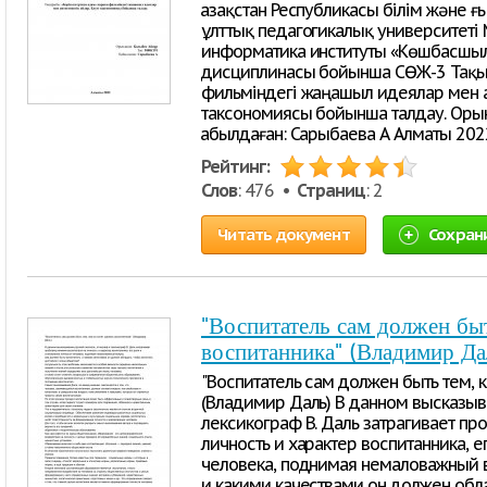
Қазақстан Республикасы білім және ғ
ұлттық педагогикалық университеті
информатика институты «Көшбасшыл
дисциплинасы бойынша СӨЖ-3 Тақыр
фильміндегі жаңашыл идеялар мен а
таксономиясы бойынша талдау. Орын
Қабылдаған: Сарыбаева А Алматы 202
Рейтинг:
Слов
: 476 •
Страниц
: 2
Читать документ
Сохран
"Воспитатель сам должен быт
воспитанника" (Владимир Да
"Воспитатель сам должен быть тем, к
(Владимир Даль) В данном высказыва
лексикограф В. Даль затрагивает пр
личность и характер воспитанника, е
человека, поднимая немаловажный в
и какими качествами он должен обла