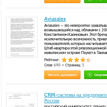
Aviasales
Aviasales — это невероятно захваты
возвышающийся над облаками с 2007 
Константином Калиновым. Этот брен
исключительную возможность, прив
пользователей, которых насчитывает
Штаб-квартира этой революционной
живописном острове Пхукет в Таилан
Рейтинг:
Слов
: 690 •
Страниц
: 3
Читать документ
Сохран
CRM-системы на предприяти
России