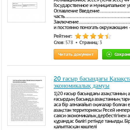
Государственное и муниципальное у
Оглавление Введение………………………
часть……………………………………………………..
Заключение……………………………………………
и постоянно помогать окружающим – 
Рейтинг:
Слов
: 578 •
Страниц
: 3
Читать документ
Сохран
20 ғасыр басындағы Қазақст
экономикалық дамуы
1)20 ғасыр басындағы Қазақстанның
ғасырдың басында Қазақстанның тари
аса бір алмағайып оқиғалар болған е
Қазақстан территориясы Ресей импер
саяси-экономикалық дербестігінен 
құрамдас бөлігі ретінде танылды. Б
қалыптасқан көшпелі