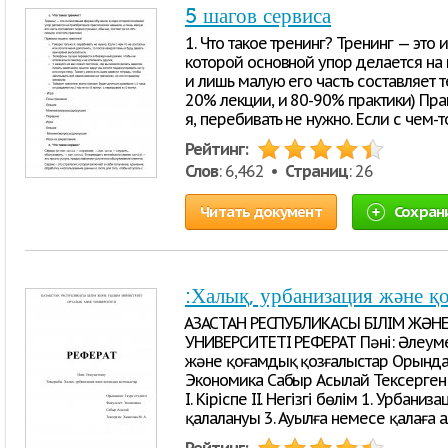
5 шагов сервиса
1. Что такое тренинг? Тренинг — это
которой основной упор делается на
и лишь малую его часть составляет т
20% лекции, и 80-90% практики) Пра
я, перебивать не нужно. Если с чем-т
Рейтинг:
Слов
: 6,462 •
Страниц
: 26
Читать документ
Сохран
:Халық, урбанизация және қ
ҚАЗАҚСТАН РЕСПУБЛИКАСЫ БІЛІМ ЖӘН
УНИВЕРСИТЕТІ РЕФЕРАТ Пәні: Әлеуме
және қоғамдық қозғалыстар Орындаға
Экономика Сабыр Асылай Тексерген: 
I. Кіріспе II. Негізгі бөлім 1. Урбаниз
қалалануы 3. Ауылға немесе қалаға 