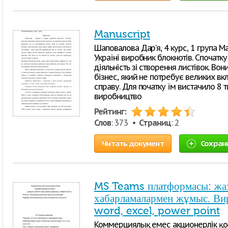
Manuscript
Шаповалова Дар’я, 4 курс, 1 група M
Україні виробник блокнотів. Спочатк
діяльність зі створення листівок. Во
бізнес, який не потребує великих в
справу. Для початку їм вистачило 8 т
виробництво
Рейтинг:
Слов
: 373 •
Страниц
: 2
Читать документ
Сохран
MS Teams платформасы: жа
хабарламалармен жұмыс. Ви
word, excel, power point
Коммерциялық емес акционерлік қо