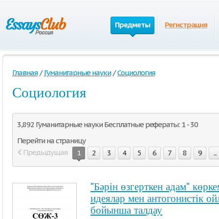
Предметы
Регистрация
Главная
/
Гуманитарные науки
/
Социология
Социология
3,892 Гуманитарные науки Бесплатные рефераты: 1 - 30
Перейти на страницу
Предыдущая
1
2
3
4
5
6
7
8
9
...
"Бәрін өзгерткен адам" көр
идеялар мен антогонистік о
бойынша талдау