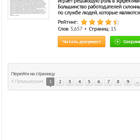
играет решающую роль в эффективно
Большинство работодателей склонны
по службе людей, которые являютс
Рейтинг:
Слов
: 3,657 •
Страниц
: 15
Читать документ
Сохран
Перейти на страницу
Предыдущая
1
2
3
4
5
6
7
8
9
...