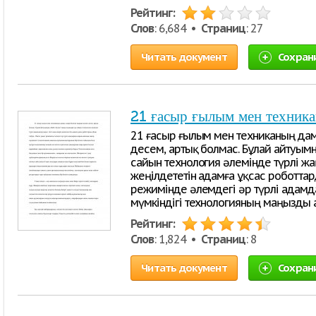
Рейтинг:
Слов
: 6,684 •
Страниц
: 27
Читать документ
Сохран
21 ғасыр ғылым мен техник
21 ғасыр ғылым мен техниканың дам
десем, артық болмас. Бұлай айтуымны
сайын технология әлемінде түрлі жаң
жеңілдететін адамға ұқсас роботтар
режимінде әлемдегі әр түрлі адам
мүмкіндігі технологияның маңызды
Рейтинг:
Слов
: 1,824 •
Страниц
: 8
Читать документ
Сохран