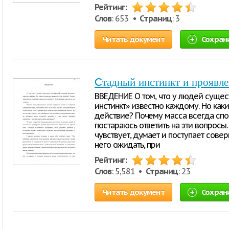
Рейтинг:
Слов
: 653 •
Страниц
: 3
Читать документ
Сохран
Cтадный инстинкт и проявле
ВВЕДЕНИЕ О том, что у людей сущес
инстинкт» известно каждому. Но как
действие? Почему масса всегда спос
постараюсь ответить на эти вопросы
чувствует, думает и поступает сове
него ожидать, при
Рейтинг:
Слов
: 5,581 •
Страниц
: 23
Читать документ
Сохран