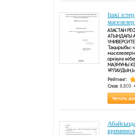
Ішкі істе
мәселелер
ҚАЗАҚСТАН 
АТЫНДАҒЫ ҚА
УНИВЕРСИТЕТ
Тақырыбы: «
мәселелері» 
Қорғауға жіб
МАЗМҰНЫ КІРІСПЕ..........
ҰРЛАУДЫҢ Қ
Рейтинг:
Слов
: 8,803
Читать до
Абайсызд
криминоло