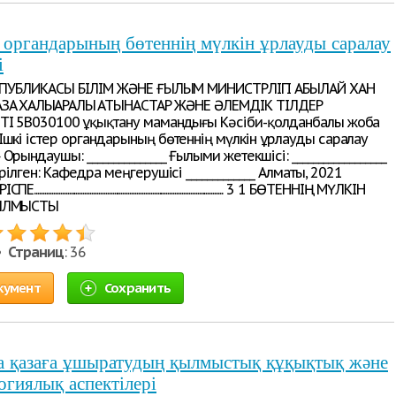
р органдарының бөтеннің мүлкін ұрлауды саралау
і
РЕСПУБЛИКАСЫ БІЛІМ ЖӘНЕ ҒЫЛЫМ МИНИСТРЛІГІ АБЫЛАЙ ХАН
ЗАҚ ХАЛЫҚАРАЛЫҚ ҚАТЫНАСТАР ЖӘНЕ ӘЛЕМДІК ТІЛДЕР
І 5В030100 Құқықтану мамандығы Кәсіби-қолданбалы жоба
Ішкі істер органдарының бөтеннің мүлкін ұрлауды саралау
Орындаушы: _______________ Ғылыми жетекшісі: __________________
ерілген: Кафедра меңгерушісі _____________ Алматы, 2021
................................................................................................... 3 1 БӨТЕННІҢ МҮЛКІН
ЫЛМЫСТЫҚ
 •
Страниц
: 36
кумент
Сохранить
а қазаға ұшыратудың қылмыстық құқықтық және
гиялық аспектілері