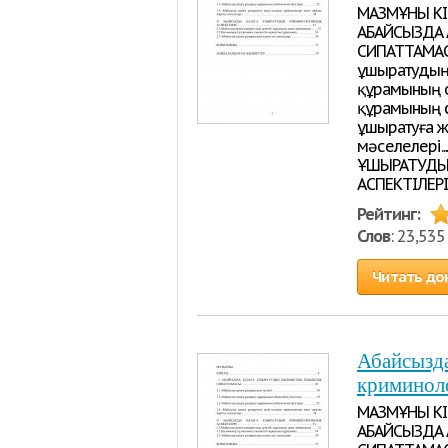
МАЗМҰНЫ КІ
АБАЙСЫЗДА Қ
СИПАТТАМАСЫ..............
ұшыратудың т
құрамының об
құрамының суб
ұшыратуға ж
мәселелері................
ҰШЫРАТУДЫ
АСПЕКТІЛЕРІ...............
Рейтинг:
Слов
: 23,53
Читать до
Абайсызд
криминоло
МАЗМҰНЫ КІ
АБАЙСЫЗДА Қ