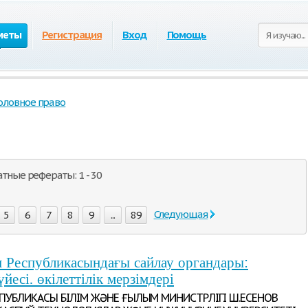
меты
Регистрация
Вход
Помощь
оловное право
тные рефераты: 1 - 30
Следующая
5
6
7
8
9
...
89
н Республикасындағы сайлау органдары:
үйесі. өкілеттілік мерзімдері
ЕСПУБЛИКАСЫ БІЛІМ ЖӘНЕ ҒЫЛЫМ МИНИСТРЛІГІ Ш.ЕСЕНОВ