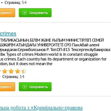
1 •
Страниц
: 54
кумент
Сохранить
 crimes
РЕСПУБЛИКАСЫНЫҢ БІЛІМ ЖӘНЕ ҒЫЛЫМ МИНИСТІРЛІГІ СЕМЕЙ
ШӘКӘРІМ АТЫНДАҒЫ УНИВЕРСИТЕТІ СРО Пән:Абай әлемі
рындаған:Серикболсынов Р. Топ:ОП-813 Тексерген:Аубакирова
8ж Types of crimes Modern world is in constant struggle
us crimes. Each country has its department or organization for
tion, but it does not mean the
 •
Страниц
: 14
кумент
Сохранить
льна робота з «Кримінально-правова