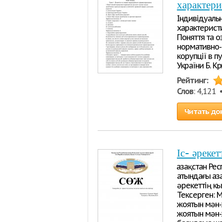
характери
Індивідуаль
характеристи
Поняття та 
нормативно-п
корупції в п
України Б. К
Рейтинг:
Слов
: 4,121
Читать до
Іс- әрек
Қазақстан Р
атындағы Қаз
әрекеттің к
Тексерген: 
жоятын мән-ж
жоятын мән-