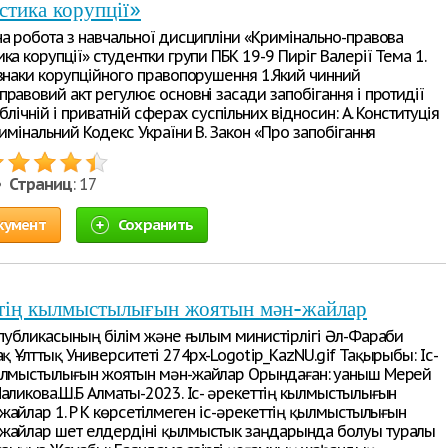
стика корупції»
на робота з навчальної дисципліни «Кримінально-правова
ка корупції» студентки групи ПБК 19-9 Пиріг Валерії Тема 1.
ознаки корупційного правопорушення 1.Який чинний
равовий акт регулює основні засади запобігання і протидії
ублічній і приватній сферах суспільних відносин: А. Конституція
римінальний Кодекс України В. Закон «Про запобігання
 •
Страниц
: 17
кумент
Сохранить
еттің кылмыстылығын жоятын мән-жайлар
еспубликасының білім және ғылым министірлігі Әл-Фараби
ақ Ұлттық Университеті 274px-Logotip_KazNU.gif Тақырыбы: Іс-
ылмыстылығын жоятын мән-жайлар Орындаған: Қуаныш Мерей
Маликова.Ш.Б Алматы-2023. Іс- әрекеттің кылмыстылығын
айлар 1. ҚР ҚК көрсетілмеген іс-әрекеттің қылмыстылығын
жайлар шет елдердіні қылмыстык заңдарында болуы туралы