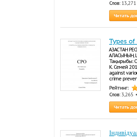
Слов
: 13,27
Читать до
Types of
ҚАЗАҚСТАН 
ҚАЛАСЫНЫҢ 
Тақырыбы: О
К. Семей 201
against vario
crime preven
Рейтинг:
Слов
: 3,265
Читать до
Індивідуа