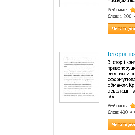
баяндама жа
Рейтинг:
Слов
: 1,200
Читать до
Історія п
В історії кр
правопорушен
визначити по
сформулював
обманом. Кр
революції та
або
Рейтинг:
Слов
: 400 •
Читать до