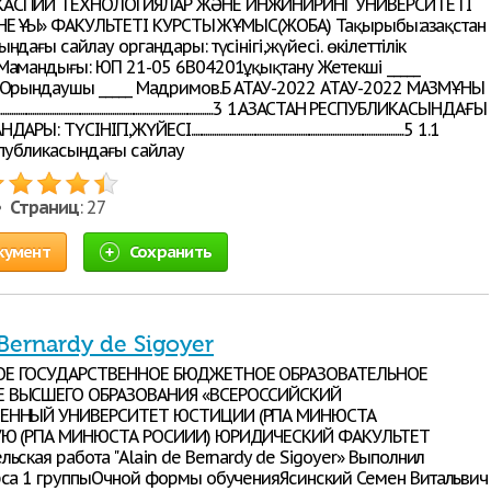
АСПИЙ ТЕХНОЛОГИЯЛАР ЖӘНЕ ИНЖИНИРИНГ УНИВЕРСИТЕТІ
Е ҚҰҚЫҚ» ФАКУЛЬТЕТІ КУРСТЫҚ ЖҰМЫС(ЖОБА) Тақырыбы:Қазақстан
ндағы сайлау органдары: түсінігі,жүйесі. өкілеттілік
Мамандығы: ЮП 21-05 6B04201Құқықтану Жетекші _____
 Орындаушы _____ Мадримов.Б АҚТАУ-2022 АҚТАУ-2022 МАЗМҰНЫ
...................................................................................................3 1.ҚАЗАҚСТАН РЕСПУБЛИКАСЫНДАҒЫ
І,ЖҮЙЕСІ...................................................................................................5 1.1
еспубликасындағы сайлау
 •
Страниц
: 27
кумент
Сохранить
 Bernardy de Sigoyer
Е ГОСУДАРСТВЕННОЕ БЮДЖЕТНОЕ ОБРАЗОВАТЕЛЬНОЕ
 ВЫСШЕГО ОБРАЗОВАНИЯ «ВСЕРОССИЙСКИЙ
ЕННЫЙ УНИВЕРСИТЕТ ЮСТИЦИИ (РПА МИНЮСТА
УЮ (РПА МИНЮСТА РОСИИИ) ЮРИДИЧЕСКИЙ ФАКУЛЬТЕТ
ьская работа "Alain de Bernardy de Sigoyer» Выполнил
рса 1 группыОчной формы обученияЯсинский Семен Витальвич