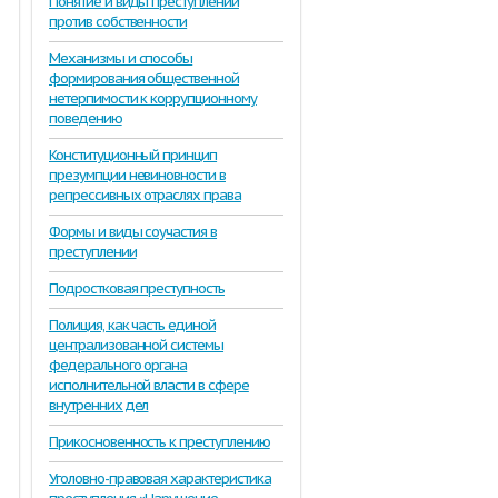
Понятие и виды преступлений
против собственности
Механизмы и способы
формирования общественной
нетерпимости к коррупционному
поведению
Конституционный принцип
презумпции невиновности в
репрессивных отраслях права
Формы и виды соучастия в
преступлении
Подростковая преступность
Полиция, как часть единой
централизованной системы
федерального органа
исполнительной власти в сфере
внутренних дел
Прикосновенность к преступлению
Уголовно-правовая характеристика