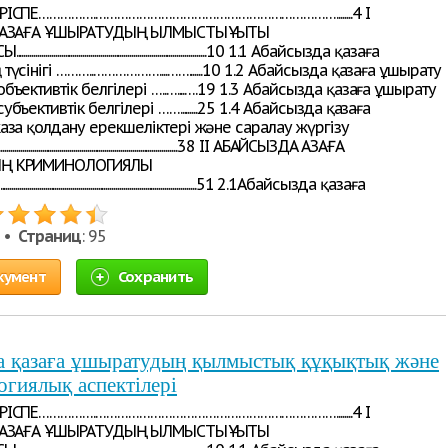
РІСПЕ…………….…………………………………………………………........4 I
АЗАҒА ҰШЫРАТУДЫҢ ҚЫЛМЫСТЫҚ ҚҰҚЫҚТЫҚ
...................................................................................10 1.1 Абайсызда қазаға
үсінігі ………..………………....…….......10 1.2 Абайсызда қазаға ұшырату
ъективтік белгілері …..…....….19 1.3 Абайсызда қазаға ұшырату
ъективтік белгілері …….........25 1.4 Абайсызда қазаға
аза қолдану ерекшеліктері және саралау жүргізу
..............................................................................38 II АБАЙСЫЗДА ҚАЗАҒА
Ң КРИМИНОЛОГИЯЛЫҚ
.....................................................................................51 2.1Абайсызда қазаға
5 •
Страниц
: 95
кумент
Сохранить
а қазаға ұшыратудың қылмыстық құқықтық және
гиялық аспектілері
РІСПЕ…………….…………………………………………………………........4 I
АЗАҒА ҰШЫРАТУДЫҢ ҚЫЛМЫСТЫҚ ҚҰҚЫҚТЫҚ