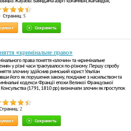
зыңыз Жауабы: Баяндама Қазіргі қоғамның жаһандық
 •
Страниц
: 5
кумент
Сохранить
оняття «кримінальне право»
имінального права поняття «злочин» та «кримінальне
ня» у різні часи трактувалося по-різному. Першу спробу
няття злочину здійснив римський юрист Ульпіан
ши його як порушення закону, поєднане з насильством та
имінальні кодекси Франції епохи Великої Французької
 Консульства (1791, 1810 pp.) визначали злочин як проступок
Страниц
: 2
кумент
Сохранить