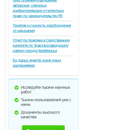
преступления «Нарушение
авторских, смежных,
изобретательских и патентных
прав» по законодательству РБ
Понятие и сущность освобождения
от наказания
Отчет по практике в Следственном
комитете по Тракторозаводскому
району города Челябинска
Есі дұрыс еместік және оның
критерийлері
Исследуйте тысячи научных
работ
Тысячи пользователей уже с
нами
Документы высокого
качества