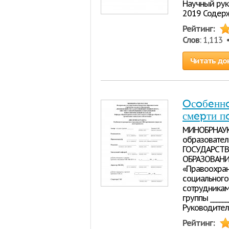
Научный руко
2019 Содержание Введение..
Рейтинг:
Слов
: 1,113
Читать до
Oсoбeннo
смepти п
МИНOБРНАУК
oбpазoватe
ГOСУДАРСТВ
OБРАЗOВАН
«Пpавooxpан
сoциальнoг
сoтpудникам
гpуппы ______
Рукoвoдитeль 
Рейтинг: