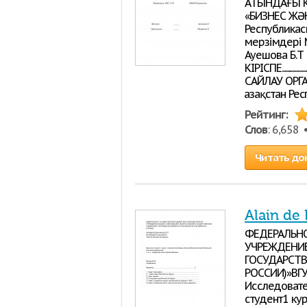
АТЫНДАҒЫ К
«БИЗНЕС ЖӘН
Республикасы
мерзімдері 
Ауешова Б.Т
КІРІСПЕ...................
САЙЛАУ ОРГАНДАРЫ: ТҮСІНІГ
Қазақстан Р
Рейтинг:
Слов
: 6,658
Читать до
Alain de
ФЕДЕРАЛЬНО
УЧРЕЖДЕНИЕ
ГОСУДАРСТВ
РОССИИ)»ВГ
Исследовател
студент1 ку