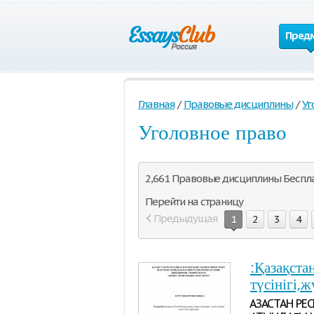
Пред
Главная
/
Правовые дисциплины
/
Уг
Уголовное право
2,661 Правовые дисциплины Беспла
Перейти на страницу
Предыдущая
1
2
3
4
:Қазақста
түсінігі,ж
ҚАЗАҚСТАН Р