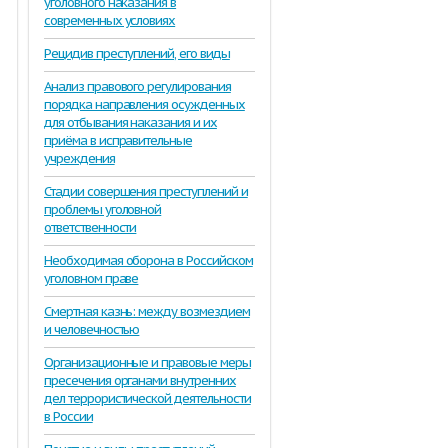
уголовного наказания в
современных условиях
Рецидив преступлений, его виды
Анализ правового регулирования
порядка направления осужденных
для отбывания наказания и их
приёма в исправительные
учреждения
Стадии совершения преступлений и
проблемы уголовной
ответственности
Необходимая оборона в Российском
уголовном праве
Смертная казнь: между возмездием
и человечностью
Организационные и правовые меры
пресечения органами внутренних
дел террористической деятельности
в России