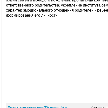
ответственного родительства; укрепление института се
характер эмоционального отношения родителей к ребе
формирования его личности.
...
t
Продолжить читать еще 30 страниц(ы) »
Скачать: