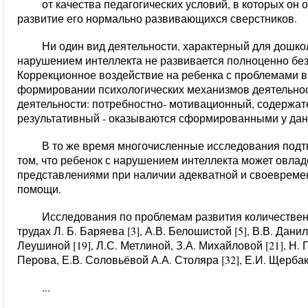
от качества педагогических условий, в которых он
развитие его нормально развивающихся сверстников.
Ни один вид деятельности, характерный для дошкол
нарушением интеллекта не развивается полноценно без
Коррекционное воздействие на ребенка с проблемами в 
формировании психологических механизмов деятельнос
деятельности: потребностно- мотивационный, содержа
результативный - оказываются сформированными у данно
В то же время многочисленные исследования под
том, что ребенок с нарушением интеллекта может овла
представлениями при наличии адекватной и своеврем
помощи.
Исследования по проблемам развития количестве
трудах Л. Б. Баряева [3], А.В. Белошистой [5], В.В. Дани
Леушиной [19], Л.С. Метлиной, З.А. Михайловой [21], Н. 
Перова, Е.В. Соловьёвой А.А. Столяра [32], Е.И. Щербаков
...