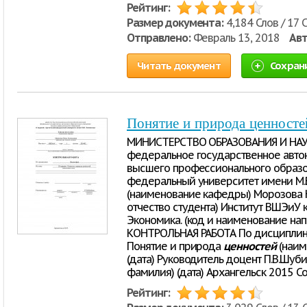
Рейтинг:
Размер документа:
4,184 Слов / 17 
Отправлено:
Февраль 13, 2018
Авт
Читать документ
Сохран
Понятие и природа ценносте
МИНИСТЕРСТВО ОБРАЗОВАНИЯ И НА
федеральное государственное авто
высшего профессионального образо
федеральный университет имени М
(наименование кафедры) Морозова 
отчество студента) Институт ВШЭиУ к
Экономика. (код и наименование на
КОНТРОЛЬНАЯ РАБОТА По дисциплине
Понятие и природа
ценностей
(наим
(дата) Руководитель доцент П.В.Шуби
фамилия) (дата) Архангельск 2015 С
Рейтинг: