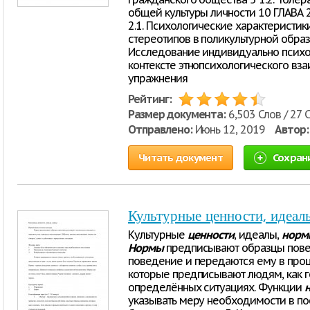
общей культуры личности 10 ГЛАВА
2.1. Психологические характеристик
стереотипов в поликультурной образ
Исследование индивидуально психо
контексте этнопсихологического вза
упражнения
Рейтинг:
Размер документа:
6,503 Слов / 27 
Отправлено:
Июнь 12, 2019
Автор:
Читать документ
Сохран
Культурные ценности, идеал
Культурные
ценности
, идеалы,
норм
Нормы
предписывают образцы пове
поведение и передаются ему в проц
которые предписывают людям, как го
определённых ситуациях. Функции
указывать меру необходимости в по