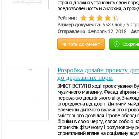
страна должна установить свои поря
вседозволенность и анархия, а гра
Рейтинг:
Размер документа:
558 Слов / 3 Стр
Отправлено:
Февраль 12, 2018
Авт
Читать документ
Сохран
Розробка дизайн проекту ди
до державних норм
ЗМІСТ ВСТУП В ході проектування б
музичного магазину. Фасад вітрини -
переважно дошкільного віку. Знаходи
огороджена від доріг. Дитячий майда
елементи дитячого вуличного ігрово
змістовного дозвілля. Ігрове облад
біоніки в свою чергу, являє собою на
сприяють фізичному і розумовому р
сприятливий вплив на соціальну ада