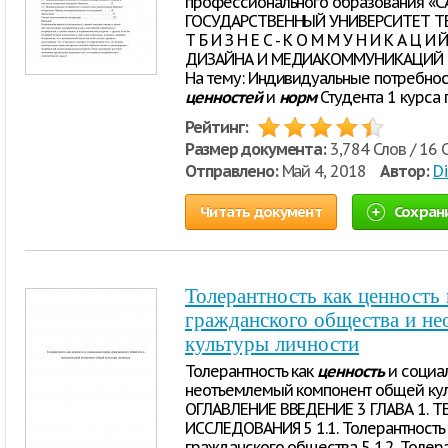
профессионального образования «
ГОСУДАРСТВЕННЫЙ УНИВЕРСИТЕТ ТЕХ
Т Б И З Н Е С - К О М М У Н И К А Ц
ДИЗАЙНА И МЕДИАКОММУНИКАЦИЙ Ко
На тему: Индивидуальные потребнос
ценностей
и
норм
Студента 1 курса
Рейтинг:
Размер документа:
3,784 Слов / 16 
Отправлено:
Май 4, 2018
Автор:
Di
Читать документ
Сохран
Толерантность как ценность
гражданского общества и н
культуры личности
Толерантность как
ценность
и социа
неотъемлемый компонент общей культ
ОГЛАВЛЕНИЕ ВВЕДЕНИЕ 3 ГЛАВА 1. 
ИССЛЕДОВАНИЯ 5 1.1. Толерантность
гражданского общества 5 1.2. Толер