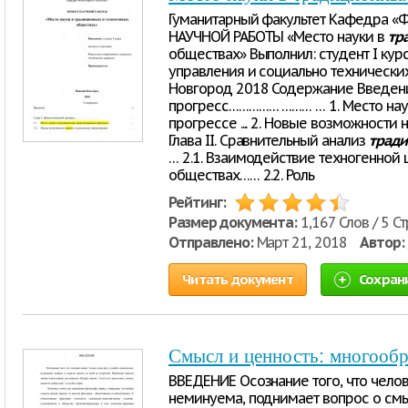
Гуманитарный факультет Кафедра «
НАУЧНОЙ РАБОТЫ «Место науки в
тр
обществах» Выполнил: студент I кур
управления и социально технически
Новгород 2018 Содержание Введение 
прогресс…………… ……… … 1. Место нау
прогрессе .... 2. Новые возможности
Глава II. Сравнительный анализ
трад
… 2.1. Взаимодействие техногенной
обществах…… 2.2. Роль
Рейтинг:
Размер документа:
1,167 Слов / 5 С
Отправлено:
Март 21, 2018
Автор:
Читать документ
Сохран
Смысл и ценность: многообр
ВВЕДЕНИЕ Осознание того, что челов
неминуема, поднимает вопрос о смы