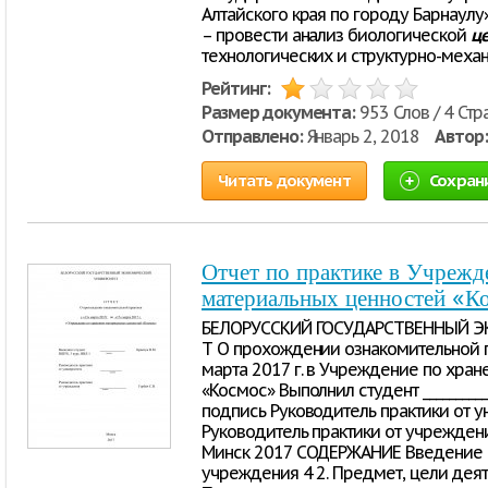
Алтайского края по городу Барнаулу»
– провести анализ биологической
ц
технологических и структурно-меха
Рейтинг:
Размер документа:
953 Слов / 4 Стр
Отправлено:
Январь 2, 2018
Автор:
Читать документ
Сохран
Отчет по практике в Учрежд
материальных ценностей «К
БЕЛОРУССКИЙ ГОСУДАРСТВЕННЫЙ ЭК
Т О прохождении ознакомительной пр
марта 2017 г. в Учреждение по хра
«Космос» Выполнил студент __________
подпись Руководитель практики от ун
Руководитель практики от учреждения 
Минск 2017 СОДЕРЖАНИЕ Введение 3
учреждения 4 2. Предмет, цели деят