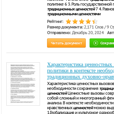
политике 6 3. Роль государственной
традиционных
ценностей
7 4. Равн
традиционными
ценностями
Рейтинг:
Размер документа:
2,171 Слов / 9 С
Отправлено:
Декабрь 20, 2024
Авт
Читать документ
Сохран
Характеристика ценностных
политики в контексте необх
традиционных духовно-нрав
Характеристика ценностных вызовов
необходимости сохранения
традиц
ценностей
Ценностные вызовы совр
собой сложный и многогранный фен
анализа. В контексте необходимост
нравственных
ценностей
можно выде
1.Глобализация и культурное разноо