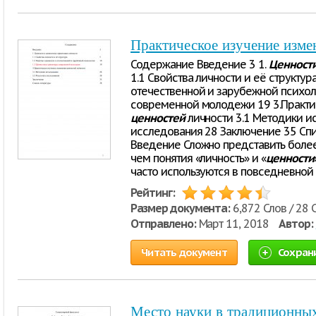
Практическое изучение изме
Содержание Введение 3 1.
Ценност
1.1 Свойства личности и её структура
отечественной и зарубежной психол
современной молодежи 19 3.Практи
ценностей
личности 3.1 Методики ис
исследования 28 Заключение 35 Списо
Введение Сложно представить более
чем понятия «личность» и «
ценности
часто используются в повседневной 
Рейтинг:
Размер документа:
6,872 Слов / 28 
Отправлено:
Март 11, 2018
Автор:
Читать документ
Сохран
Место науки в традиционны