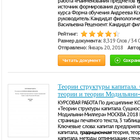
работа «Наименования предметов
т
источник формирования духовной к
курса Форма обучения Андреева Кс
руководитель: Кандидат филологиче
Васильевна Рецензент: Кандидат фи
Рейтинг:
Размер документа:
8,319 Слов / 34 
Отправлено:
Январь 20, 2018
Авто
Читать документ
Сохран
Теории структуры капитала
теории и теории Модильяни
КУРСОВАЯ РАБОТА По дисциплине К
«Теории структуры капитала. Сущно
Модильяни-Миллера» МОСКВА 2018 К
страницы печатного текста, 3 таблиц
Ключевые слова: капитал предприяти
капитала,
традиционная
теория, тео
капитала, методы оптимизации струк