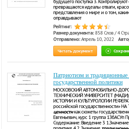
будущего поступка 3. Контролирую
превращаются идеалы отваги, крас
представления о мире и о том, каки
оправдывают
Рейтинг:
Размер документа:
858 Слов / 4 Стр
Отправлено:
Апрель 10, 2022
Авто
Читать документ
Сохран
Патриотизм и традиционные
государственной политики
МОСКОВСКИЙ АВТОМОБИЛЬНО-ДОР
ТЕХНИЧЕСКИЙ УНИВЕРСИТЕТ (МАДИ) 
ИСТОРИИ И КУЛЬТУРОЛОГИИ РЕФЕРА
российской государственности» НА
ценности
как сюжеты государственн
Евгеньевич, курс 1 группа 1ЗбАСУп 
Содержание: Введение 3 1.Значение
политике 4 2. Значение
традиционн