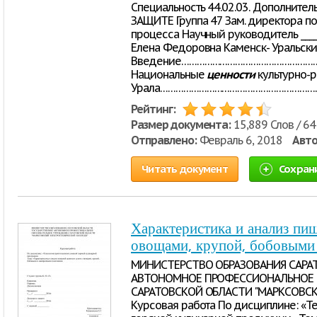
Специальность 44.02.03. Дополните
ЗАЩИТЕ Группа 47 Зам. директора п
процесса Научный руководитель _____
Елена Федоровна Каменск- Уральск
Введение………………………………………………
Национальные
ценности
культурно-
Урала…………………………………………………………
Рейтинг:
Размер документа:
15,889 Слов / 64
Отправлено:
Февраль 6, 2018
Авто
Читать документ
Сохран
Характеристика и анализ пи
овощами, крупой, бобовыми
МИНИСТЕРСТВО ОБРАЗОВАНИЯ САРА
АВТОНОМНОЕ ПРОФЕССИОНАЛЬНОЕ 
САРАТОВСКОЙ ОБЛАСТИ "МАРКСОВС
Курсовая работа По дисциплине: «Т