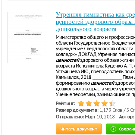
Утренняя гимнастика как ср
ценностей здорового образа 
дошкольного возраста
Министерство общего и профессион
области Государственное бюджетно
учреждение Свердловской области
колледж» ДОКЛАД Утренняя гимнаст
ценностей
здорового образа жизни 
возраста Исполнитель: Куценко А. П.
Устьянцева И.Ю., преподаватель пси
Камышлов, 2018 ________________ План
формированию
ценностей
здоровог
дошкольного возраста через утренею
Ученые теоретики, занимающиеся
Рейтинг:
Размер документа:
1,179 Слов / 5 С
Отправлено:
Март 10, 2018
Автор:
Читать документ
Сохран