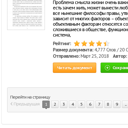
Проблема смысла жизни очень важна
есть зачем жить, может вынести любое
все нынешние философы правы, утв
зависит от многих факторов – объек
объективным факторам относятся со
сложившиеся в обществе, функцион
система,
Рейтинг:
Размер документа:
4,777 Слов / 20 
Отправлено:
Март 25, 2018
Автор:
Читать документ
Сохран
Перейти на страницу
Предыдущая
1
2
3
4
5
6
7
8
9
...