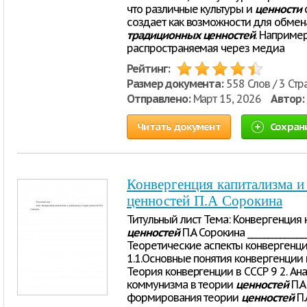
что различные культуры и
ценности
с
создает как возможности для обмена
традиционных
ценностей
. Например
распространяемая через медиа
Рейтинг:
Размер документа:
558 Слов / 3 Стр
Отправлено:
Март 15, 2026
Автор:
Читать документ
Сохран
Конвергенция капитализма и
ценностей П.А Сорокина
Титульный лист Тема: Конвергенция
ценностей
П.А Сорокина ____________
Теоретические аспекты конвергенци
1.1.Основные понятия конвергенции 
Теория конвергенции в СССР 9 2. Ан
коммунизма в теории
ценностей
П.А
формирования теории
ценностей
П.