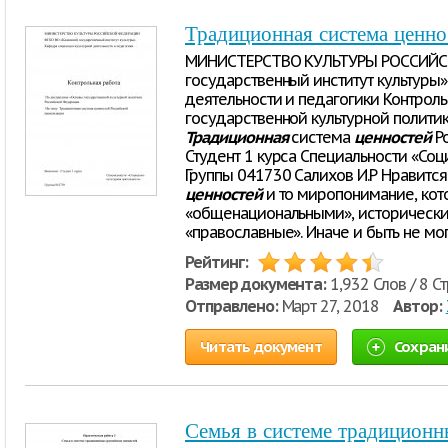
Традиционная система ценно
МИНИСТЕРСТВО КУЛЬТУРЫ РОССИЙСК
государственный институт культуры
деятельности и педагогики Контрол
государственной культурной полити
Традиционная
система
ценностей
Ро
Студент 1 курса Специальности «Соц
Группы 041730 Салихов И.Р Нравится 
ценностей
и то миропонимание, кот
«общенациональными», историческ
«православные». Иначе и быть не мо
Рейтинг:
Размер документа:
1,932 Слов / 8 С
Отправлено:
Март 27, 2018
Автор:
Читать документ
Сохран
Семья в системе традиционн