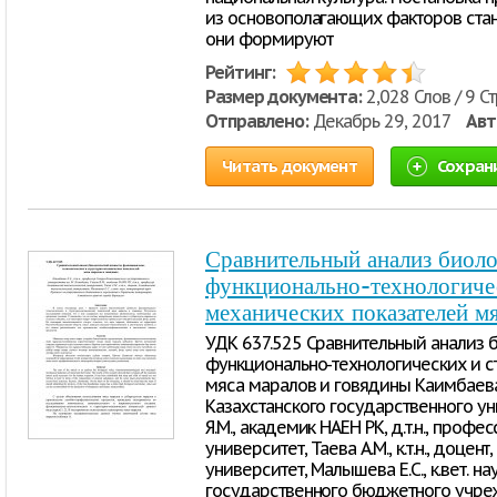
из основополагающих факторов стан
они формируют
Рейтинг:
Размер документа:
2,028 Слов / 9 С
Отправлено:
Декабрь 29, 2017
Авт
Читать документ
Сохран
Сравнительный анализ биоло
функционально-технологиче
механических показателей мя
УДК 637.525 Сравнительный анализ
функционально-технологических и с
мяса маралов и говядины Каимбаева Л
Казахстанского государственного ун
Я.М., академик НАЕН РК, д.т.н., про
университет, Таева А.М., к.т.н., доце
университет, Малышева Е.С., к.вет. н
государственного бюджетного учре