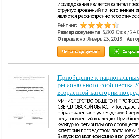
исследования является капитал пре
структурированный по источникам 
является рассмотрение теоретическ
Рейтинг:
Размер документа:
5,802 Слов / 24 
Отправлено:
Январь 23, 2018
Авто
Читать документ
Сохран
Приобщение к национальным
регионального сообщества У
возрастной категории посре
МИНИСТЕРСТВО ОБЩЕГО И ПРОФЕС
СВЕРДЛОВСКОЙ ОБЛАСТИ Государст
образовательное учреждение Сверд
педагогический колледж» Приобще
культурно-регионального сообществ
категории посредством постановки 
Выпускная квалификационная работа