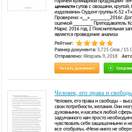
горячей кулинарной продукции» Тем
ценности
супов с овощами, крупой,
изделиями» Студент группы К-32 «
Проверено: «___» ___________2016г. До
оценкой ___________ Преподаватель: Кона
Маркс 2016 год 2 Пояснительная за
является проведение анализа
Рейтинг:
Размер документа:
3,725 Слов / 15 
Отправлено:
Февраль 9, 2018
Авто
Читать документ
Сохран
Человек, его права и свобо
Человек, его права и свободы – вы
свои потребности, желания. Они могу
духовными, и касаться любой сферы
задуманного нам просто необходимо
чувствовать себя защищенными и не 
все отобрать», «Меня никто не оберег