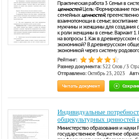
Практическая работа 3 Семья в сис
ценностей
Цель: Формирование по
семейных
ценностей
; преемственно
взаимопомощи в семье; воспитание у
мужчины и женщины для создания с
к роли женщины в семье. Вариант 1. 
на вопросы 1. Как в древнерусском 
экономикой? В древнерусском общес
экономикой через систему родовог
Рейтинг:
Размер документа:
522 Слов / 3 Стр
Отправлено:
Октябрь 23, 2023
Авт
Читать документ
Сохран
Индивидуальные потребности
общекультурных ценностей 
Министерство образования и науки
государственное бюджетное образ