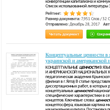
конвергенции капитализма и коммун
Список использованной литературы 37
Рейтинг:
Размер документа:
7,951 Слов / 32 
Отправлено:
Декабрь 28, 2017
Авт
Читать документ
Сохран
Концептуальные ценности в 
украинской и американской 
КОНЦЕПТУАЛЬНЫЕ
ЦЕННОСТИ
В ЯЗЫ
И АМЕРИКАНСКОЙ НАЦИОНАЛЬНЫХ КУЛ
педагогическая академия Крымског
(филиал в г. Ялта) В статье предста
диссертационных работ, в которых 
концептуальных
ценностей
национал
специфические характеристики в с
концептов. Ключевые слова:
ценност
концептосфера, языковая картина мир
национальная культура. Постановка