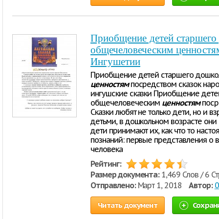
Приобщение детей старшего 
общечеловеческим ценностям
Ингушетии
Приобщение детей старшего дошкол
ценностям
посредством сказок наро
ингушские сказки Приобщение детей
общечеловеческим
ценностям
поср
Сказки любят не только дети, но и в
детьми, в дошкольном возрасте они 
дети принимают их, как что то наст
познаний: первые представления о в
человека
Рейтинг:
Размер документа:
1,469 Слов / 6 С
Отправлено:
Март 1, 2018
Автор:
Читать документ
Сохран