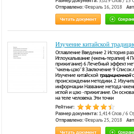
Размер документа:
3,029 Слов / 13 
Отправлено:
Февраль 16, 2018
Авт
Читать документ
Сохран
Изучение китайской традиц
Оглавление Введение 2 История раз
Иглоукалывание (чжень-терапия) 4 П
прижигание) 6 Лечебный эффект мет
“чжень-цзю” 8 Заключение 9 Список 
Изучение китайской
традиционной
с
происхождении методики. 2. Изучит
информации Название метода чжень-
иглой и цзю - прижигание. Он основа
на теле человека. Эти точки
Рейтинг:
Размер документа:
1,414 Слов / 6 С
Отправлено:
Февраль 25, 2018
Авт
Читать документ
Сохран