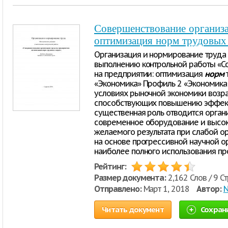
Совершенствование организа
оптимизация норм трудовых 
Организация и нормирование труда 
выполнению контрольной работы «С
на предприятии: оптимизация
норм
т
«Экономика» Профиль 2 «Экономика 
условиях рыночной экономики возра
способствующих повышению эффекти
существенная роль отводится орган
современное оборудование и высок
желаемого результата при слабой о
на основе прогрессивной научной о
наиболее полного использования пр
Рейтинг:
Размер документа:
2,162 Слов / 9 С
Отправлено:
Март 1, 2018
Автор:
N
Читать документ
Сохран