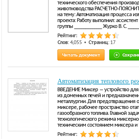
технического обеспечения производ
животноводства РАСЧЕТНО-ПОЯСНИТ
на тему: Автоматизация процесса и
проекта: Работу выполнил: ассистен
группы _______________ Журко В. С. _______
Рейтинг:
Слов
: 4,055 •
Страниц
: 17
Читать документ
Сохран
Автоматизация теплового ре
ВВЕДЕНИЕ Миксер — устройство для 
из доменных печей и предназначенн
металлургии. Для предотвращения о
миксере, рабочее пространство ота
газообразного топлива. Главной зад
технологического режима миксерног
техническим состоянием миксера и
Рейтинг: