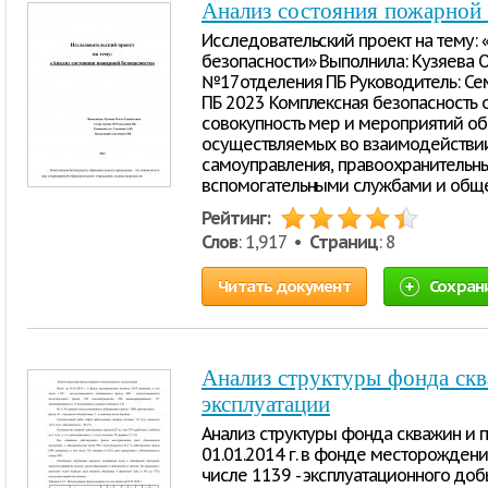
Анализ состояния пожарной 
Исследовательский проект на тему: 
безопасности» Выполнила: Кузяева О
№17отделения ПБ Руководитель: Се
ПБ 2023 Комплексная безопасность 
совокупность мер и мероприятий об
осуществляемых во взаимодействии
самоуправления, правоохранительн
вспомогательными службами и общ
Рейтинг:
Слов
: 1,917 •
Страниц
: 8
Читать документ
Сохран
Анализ структуры фонда скв
эксплуатации
Анализ структуры фонда скважин и п
01.01.2014 г. в фонде месторождени
числе 1139 - эксплуатационного до