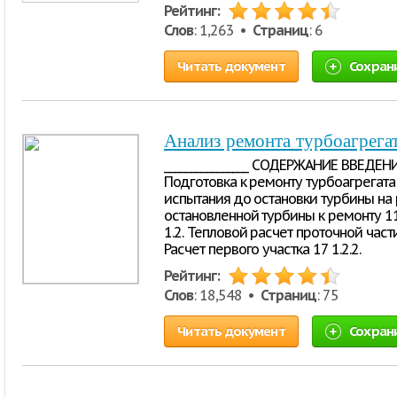
Рейтинг:
Слов
: 1,263 •
Страниц
: 6
Читать документ
Сохран
Анализ ремонта турбоагрег
________________ СОДЕРЖАНИЕ ВВЕДЕНИ
Подготовка к ремонту турбоагрегата 
испытания до остановки турбины на р
остановленной турбины к ремонту 11
1.2. Тепловой расчет проточной части
Расчет первого участка 17 1.2.2.
Рейтинг:
Слов
: 18,548 •
Страниц
: 75
Читать документ
Сохран