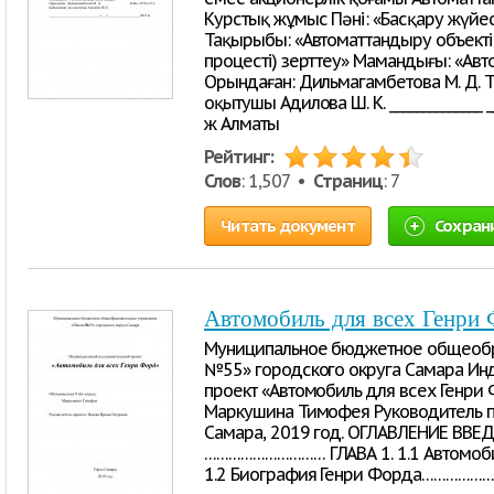
Курстық жұмыс Пәні: «Басқару жүйе
Тақырыбы: «Автоматтандыру объектіс
процесті) зерттеу» Мамандығы: «Ав
Орындаған: Дильмагамбетова М. Д. То
оқытушы Адилова Ш. К. ______________ ___
ж Алматы
Рейтинг:
Слов
: 1,507 •
Страниц
: 7
Читать документ
Сохран
Автомобиль для всех Генри
Муниципальное бюджетное общеобр
№55» городского округа Самара Ин
проект «Автомобиль для всех Генри 
Маркушина Тимофея Руководитель пр
Самара, 2019 год. ОГЛАВЛЕНИЕ ВВЕДЕ
………………………… ГЛАВА 1. 1.1 Автом
1.2 Биография Генри Форда………………