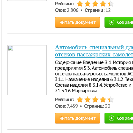
Рейтинг:
Слов
: 2,806 •
Страниц
: 12
Читать документ
Сохран
Автомобиль специальный дл
отсеков пассажрских самоле
Содержание Введение 3 1. История п
предприятия 5 3. Автомобиль специ
отсеков пассажирских самолетов АСТ
3.1.1 Назначение изделия 6 3.1.2 Тех
Состав изделия 8 3.1.4. Устройство и
21 3.1.6 Маркировка
Рейтинг:
Слов
: 7,439 •
Страниц
: 30
Читать документ
Сохран