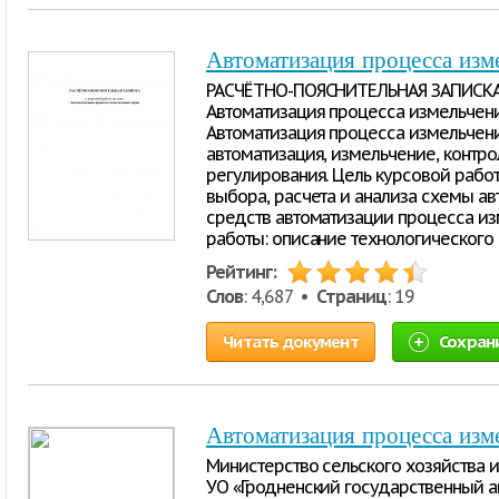
Автоматизация процесса изм
РАСЧЁТНО-ПОЯСНИТЕЛЬНАЯ ЗАПИСКА к
Автоматизация процесса измельчения 
Автоматизация процесса измельчени
автоматизация, измельчение, контр
регулирования. Цель курсовой рабо
выбора, расчета и анализа схемы а
средств автоматизации процесса из
работы: описание технологического
Рейтинг:
Слов
: 4,687 •
Страниц
: 19
Читать документ
Сохран
Автоматизация процесса изм
Министерство сельского хозяйства 
УО «Гродненский государственный 