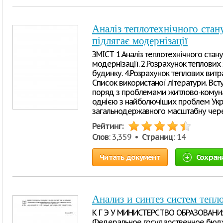
Аналіз теплотехнічного ста
підлягає модернізації
ЗМІСТ 1.Аналіз теплотехнічного ста
модернізації. 2.Розрахунок теплових
будинку. 4.Розрахунок теплових витра
Список використаної літератури. Вс
поряд з проблемами житлово-комуна
однією з найболючіших проблем Укр
загальнодержавного масштабну через
Рейтинг:
Слов
: 3,359 •
Страниц
: 14
Читать документ
Сохран
Анализ и синтез систем теп
К Г Э У МИНИСТЕРСТВО ОБРАЗОВАН
Федеральное государственное бюд