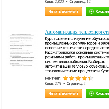
Слов
: 2,822 •
Страниц
: 12
Читать документ
Сохран
Автоматизация теплоэнергет
Курс нацелен на изучение обучаю
промышленных регуля- торов и расч
освоение технических средств авто
Рассматриваются основные системы
режимами работы промышленных теп
систем теплоснабжения. Разбирают-
автоматизации тепловых объектов. 
технологическими процессами Курс
Рейтинг:
Слов
: 279 •
Страниц
: 2
Читать документ
Сохран