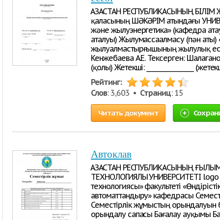
ҚАЗАҚСТАН РЕСПУБЛИКАСЫНЫҢ БІЛІМ
қаласының ШӘКӘРІМ атындағы УНИВЕ
және жылуэнергетика» (кафедра ат
аталуы) Жылумассаалмасу (пән аты) 
жылуалмастырғышының жылулық есе
Кенжебаева А.Е. Тексерген: Шалаганов
(қолы) Жетекші: ________________ (жетекш
Рейтинг:
Слов
: 3,603 •
Страниц
: 15
Читать документ
Сохран
Автоклав
ҚАЗАҚСТАН РЕСПУБЛИКАСЫНЫҢ ҒЫЛЫ
ТЕХНОЛОГИЯЛЫҚ УНИВЕРСИТЕТІ logo 
технологиясы» факультеті «Өндіріст
автоматтандыру» кафедрасы Семест
Семестірлік жұмыстың орындалуын 
орындалу сапасы Бағалау ауқымы Б