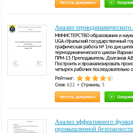
Читать документ
Сохран
Анализ термодинамического
МИНИСТЕРСТВО образования и наук
UGA «Уральский государственный го
графическая работа № 1по дисциплин
термодинамического цикла» Вариант 
ПРМ-13 Преподаватель: Долганов А.В
Построить и проанализировать произ
четырех рабочих последовательно
Рейтинг:
Слов
: 622 •
Страниц
: 3
Читать документ
Сохран
Анализ эффективного функц
промышленной безопасност