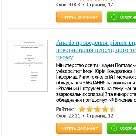
Слов
: 4,008 •
Страниц
: 17
Читать документ
Сохран
Аналіз проведення різних ви
використання необхідного т
цьому
Міністерство освіти і науки Полтавс
університет імені Юрія Кондратюка Н
інформаційних технологій і механот
обладнання ЗАВДАННЯ на виконання 
«Різальний інструмент» на тему: «Ана
зварювальних операцій та використа
обладнання при цьому» № Виконав с
Рейтинг:
Слов
: 2,811 •
Страниц
: 12
Читать документ
Сохран