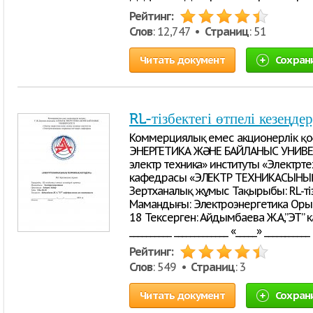
Рейтинг:
Слов
: 12,747 •
Страниц
: 51
Читать документ
Сохран
RL-тізбектегі өтпелі кезеңдер
Коммерциялық емес акционерлік қо
ЭНЕРГЕТИКА ЖӘНЕ БАЙЛАНЫС УНИВЕР
электр техника» институты «Электрт
кафедрасы «ЭЛЕКТР ТЕХНИКАСЫНЫҢ
Зертханалық жұмыс Тақырыбы: RL-тіз
Мамандығы: Электроэнергетика Орын
18 Тексерген: Айдымбаева Ж.А,”ЭТ”
__________ _____________ «_____» ___________
Рейтинг:
Слов
: 549 •
Страниц
: 3
Читать документ
Сохран