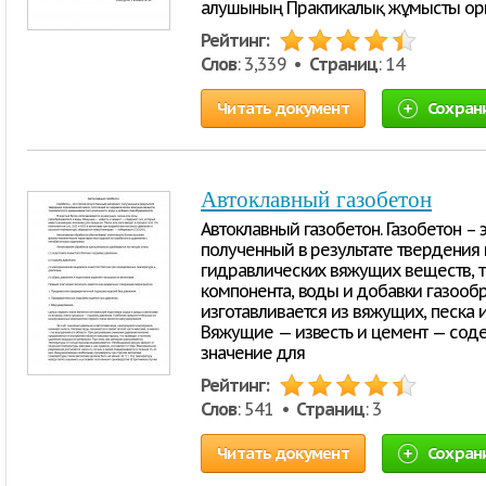
алушының Практикалық жұмысты оры
Рейтинг:
Слов
: 3,339 •
Страниц
: 14
Читать документ
Сохран
Автоклавный газобетон
Автоклавный газобетон. Газобетон – 
полученный в результате твердения
гидравлических вяжущих веществ, 
компонента, воды и добавки газообр
изготавливается из вяжущих, песка 
Вяжущие — известь и цемент — сод
значение для
Рейтинг:
Слов
: 541 •
Страниц
: 3
Читать документ
Сохран