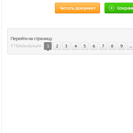
Читать документ
Сохран
Перейти на страницу
Предыдущая
1
2
3
4
5
6
7
8
9
...