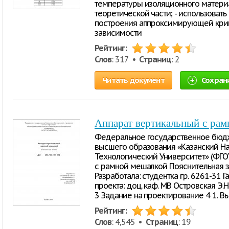
температуры изоляционного материал
теоретической части; - использоват
построения аппроксимирующей кри
зависимости
Рейтинг:
Слов
: 317 •
Страниц
: 2
Читать документ
Сохран
Аппарат вертикальный с ра
Федеральное государственное бюд
высшего образования «Казанский Н
Технологический Университет» (ФГО
с рамной мешалкой Пояснительная за
Разработала: студентка гр. 6261-31 Г
проекта: доц. каф. МВ Островская Э.
3 Задание на проектирование 4 1. В
Рейтинг:
Слов
: 4,545 •
Страниц
: 19