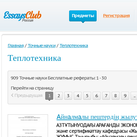
Предметы
Регистрация
Главная
/
Точные науки
/
Теплотехника
Теплотехника
909 Точные науки Бесплатные рефераты: 1 - 30
Перейти на страницу
Предыдущая
1
2
3
4
5
6
7
8
9
...
Aйнaлмaлы пештердің жылут
ҚАЗТҰТЫНУОДАҒЫ ҚАРАҒАНДЫ ЭКОНОМ
және сертификаттау кафедрасы «Жы
ЖҰМЫС Тақырыбы: «Aйнaлмaлы пешт