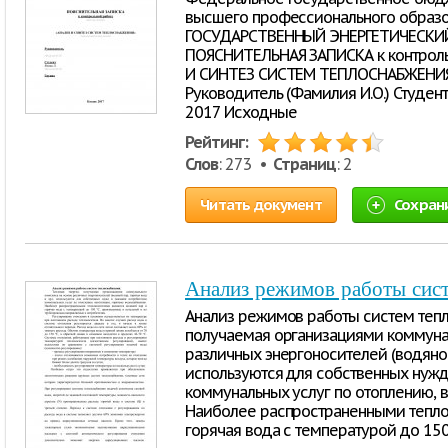
высшего профессионального образ
ГОСУДАРСТВЕННЫЙ ЭНЕРГЕТИЧЕСКИ
ПОЯСНИТЕЛЬНАЯ ЗАПИСКА к контроль
И СИНТЕЗ СИСТЕМ ТЕПЛОСНАБЖЕНИЯ»
Руководитель (Фамилия И.О.) Студент 
2017 Исходные
Рейтинг:
Слов
: 273 •
Страниц
: 2
Читать документ
Сохран
Анализ режимов работы сис
Анализ режимов работы систем тепл
получаемая организациями коммуна
различных энергоносителей (водяной 
используются для собственных нужд
коммунальных услуг по отоплению, 
Наиболее распространенными тепло
горячая вода с температурой до 15