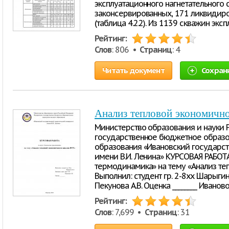
эксплуатационного нагнетательного 
законсервированных, 171 ликвидир
(таблица 4.2.2). Из 1139 скважин э
Рейтинг:
Слов
: 806 •
Страниц
: 4
Читать документ
Сохран
Анализ тепловой экономичн
Министерство образования и науки
государственное бюджетное образ
образования «Ивановский государст
имени В.И. Ленина» КУРСОВАЯ РАБОТА
термодинамика» на тему «Анализ те
Выполнил: студент гр. 2-8xx Шарыгин 
Пекунова А.В. Оценка ________ Ивано
Рейтинг:
Слов
: 7,699 •
Страниц
: 31