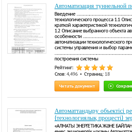
Автоматизация туннельной п
Введение ……………………………………………………………………...
технологического процесса 1.1 Опи
краткой характеристикой технологи
1.2 Описание выбранного объекта ав
особенности ……………………………………………
автоматизации технологического пр
системы управления и выбор парам
………………………………………………………………. 2.2
построения системы
Рейтинг:
Слов
: 4,496 •
Страниц
: 18
Читать документ
Сохран
Автоматтандыру объектісі ре
(технологиялық процесті) зе
«АЛМАТЫ ЭНЕРГЕТИКА ЖӘНЕ БАЙЛАН
емес акционерлік қоғамы Автоматт