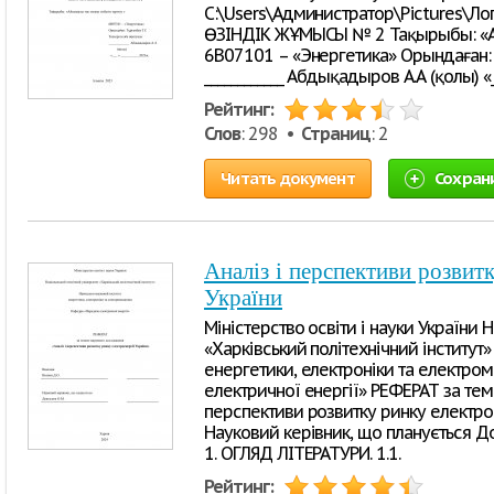
C:\Users\Администратор\Pictures\Л
ӨЗІНДІК ЖҰМЫСЫ № 2 Тақырыбы: «Айн
6В07101 – «Энергетика» Орындаған: 
____________ Абдықадыров А.А (қолы) «
Рейтинг:
Слов
: 298 •
Страниц
: 2
Читать документ
Сохран
Аналіз і перспективи розвит
України
Міністерство освіти і науки України 
«Харківський політехнічний інститут»
енергетики, електроніки та електр
електричної енергії» РЕФЕРАТ за тем
перспективи розвитку ринку електрое
Науковий керівник, що планується Д
1. ОГЛЯД ЛІТЕРАТУРИ. 1.1.
Рейтинг: