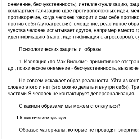
онемение, бесчувственность),
интеллектуализацию, рац
компартментализацию
(две противоположных идеи, меж
противоречие, когда человек говорит и сам себе против
против себя (аутоагрессия), смещение, реактивное об
чувства человек испытывает другое, например вместо гр
идентификацию
(напр., идентификация с агрессором),
с
Психологических защиты и образы
1. Изоляция
(по Мак Вильямс: примитивное отстран
др., психическое онемение - бесчувственность, выключе
Не совсем искажает образ реальности. Уйти из кон
словно этого и нет (это можно делать и внутри себя). Т
частями Я человек не контактирует деперсонализация.
С какими образами мы можем столкнуться?
В теле ничего не чувствует
Образы: материалы, которые не проводят энергию: