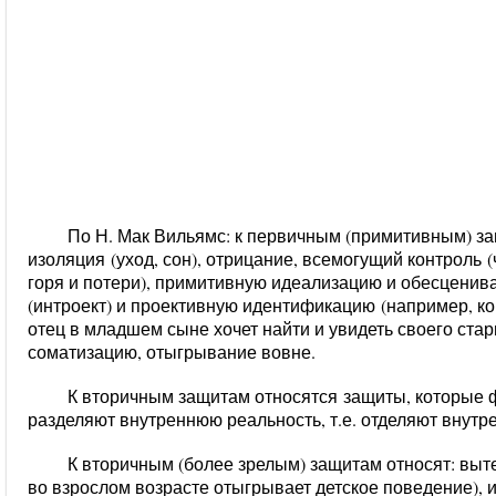
По Н. Мак Вильямс:
к первичным (примитивным) за
изоляция
(уход, сон),
отрицание, всемогущий контроль
(
горя и потери),
примитивную идеализацию и обесценива
(интроект) и проективную идентификацию
(например, ко
отец в младшем сыне хочет найти и увидеть своего ста
соматизацию, отыгрывание вовне.
К вторичным защитам относятся
защиты, которые 
разделяют внутреннюю реальность, т.е. отделяют внутре
К вторичным (более зрелым) защитам относят:
выт
во взрослом возрасте отыгрывает детское поведение),