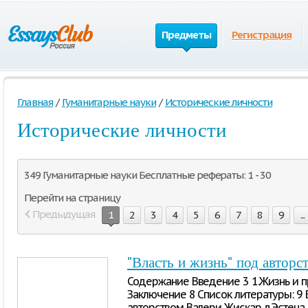
Предметы
Регистрация
Главная
/
Гуманитарные науки
/
Исторические личности
Исторические личности
349 Гуманитарные науки Бесплатные рефераты: 1 - 30
Перейти на страницу
Предыдущая
1
2
3
4
5
6
7
8
9
...
"Власть и жизнь" под автор
Содержание Введение 3 1.Жизнь и 
Заключение 8 Список литературы: 9 
авторством Валери Жискар дЭстена 