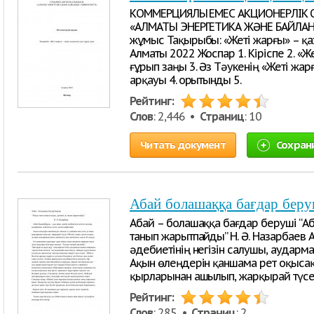
КОММЕРЦИЯЛЫҚ ЕМЕС АКЦИОНЕРЛІК 
«АЛМАТЫ ЭНЕРГЕТИКА ЖӘНЕ БАЙЛАН
жұмыс Тақырыбы: «Жеті жарғы» – қа
Алматы 2022 Жоспар 1. Кіріспе 2. «Ж
ғұрып заңы 3. Әз Тәукенің «Жеті жа
арқауы 4. Қорытынды 5.
Рейтинг:
Слов
: 2,446 •
Страниц
: 10
Читать документ
Сохран
Абай болашаққа бағдар беру
Абай – болашаққа бағдар беруші “Аб
танып жарытпайды” Н. Ә. Назарбаев А
әдебиетінің негізін салушы, аударма
Ақын өлеңдерін қаншама рет оқысақ
қырларынан ашылып, жарқырай түседі
Рейтинг:
Слов
: 285 •
Страниц
: 2