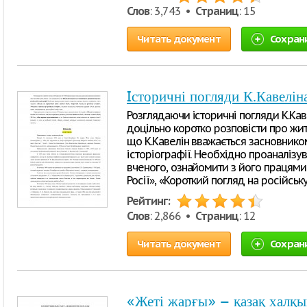
Слов
: 3,743 •
Страниц
: 15
Читать документ
Сохран
Iсторичні погляди К.Кавелін
Розглядаючи історичні погляди К.Каве
доцільно коротко розповісти про жит
що К.Кавелін вважається засновнико
історіографії. Необхідно проаналізу
вченого, ознайомити з його працями
Росії», «Короткий погляд на російську
Рейтинг:
Слов
: 2,866 •
Страниц
: 12
Читать документ
Сохран
«Жеті жарғы» – қазақ халқы