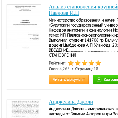
Анализ становления крупне
Павлова И.П
Министерство образования и науки
«Бурятский государственный универ
Кафедра анатомии и физиологии Ис
теме: И.П. Павлов-основоположник
Выполнил: студент 141708 гр. Бальчун
доцент Цыбденова А. П. Улан-Удэ, 20
ВВЕДЕНИЕ…………………………………………………
СТАНОВЛЕНИЯ
Рейтинг:
Слов
: 4,265 •
Страниц
: 18
Читать документ
Сохран
Анджелина Джоли
Анджелина Джоли – американская акт
награды от Гильдии Актеров и три З