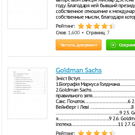
году. Благодаря ней бывший презид
собственное отношение к междунаро
собственные мысли, благодаря кот
Рейтинг:
Слов
: 1,600 •
Страниц
: 7
Читать документ
Сохран
Goldman Sachs
Зміст Вступ……………………………………………
1.Біографія Маркуса Голдмана………
2.Goldman Sachs…………………………………………
правильного зятя………………………………………
Сакс. Початок………………………………….6 2.3
Вейнберг і Леві ………………………………..8 2
……………………………………………….......9 2.5. Go
х………………………………………..9 2.6. Goldman
іпотека…………………………………….11 2.7. 
Рейтинг: