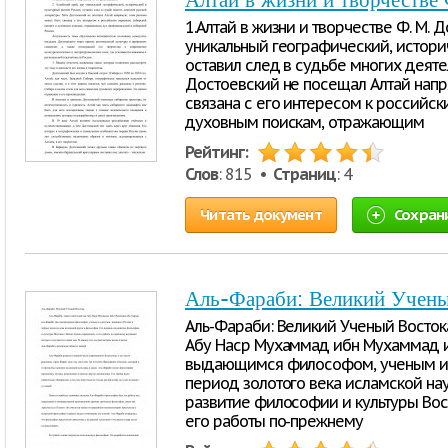
Алтай в жизни и творчестве
1.Алтай в жизни и творчестве Ф. М. Д
уникальный географический, историч
оставил след в судьбе многих деяте
Достоевский не посещал Алтай напр
связана с его интересом к российск
духовным поискам, отражающим
Рейтинг:
Слов
: 815 •
Страниц
: 4
Читать документ
Сохран
Аль-Фараби: Великий Учены
Аль-Фараби: Великий Ученый Востока
Абу Наср Мухаммад ибн Мухаммад и
выдающимся философом, ученым и у
период золотого века исламской нау
развитие философии и культуры Вост
его работы по-прежнему