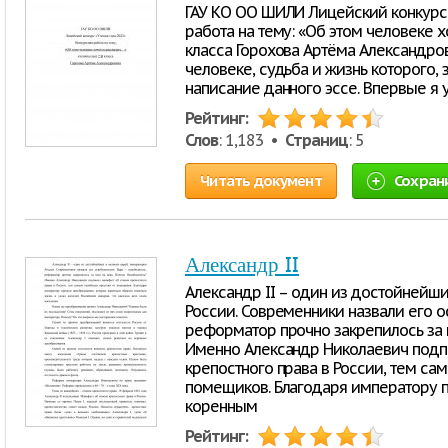
ГАУ КО ОО ШИЛИ Лицейский конкурс 
работа на тему: «Об этом человеке х
класса Горохова Артёма Александров
человеке, судьба и жизнь которого,
написание данного эссе. Впервые я 
Рейтинг:
Слов
: 1,183 •
Страниц
: 5
Читать документ
Сохран
Александр II
Александр II – один из достойнейш
России. Современники назвали его о
реформатор прочно закрепилось за 
Именно Александр Николаевич подп
крепостного права в России, тем са
помещиков. Благодаря императору 
коренным
Рейтинг: