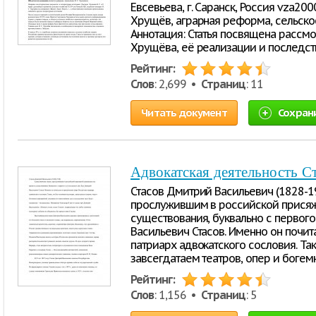
Евсевьева, г. Саранск, Россия vza2
Хрущёв, аграрная реформа, сельское
Аннотация: Статья посвящена рассм
Хрущёва, её реализации и последст
Рейтинг:
Слов
: 2,699 •
Страниц
: 11
Читать документ
Сохран
Адвокатская деятельность С
Стасов Дмитрий Васильевич (1828-1
прослужившим в российской присяж
существования, буквально с первог
Васильевич Стасов. Именно он почи
патриарх адвокатского сословия. Та
завсегдатаем театров, опер и богем
Рейтинг:
Слов
: 1,156 •
Страниц
: 5