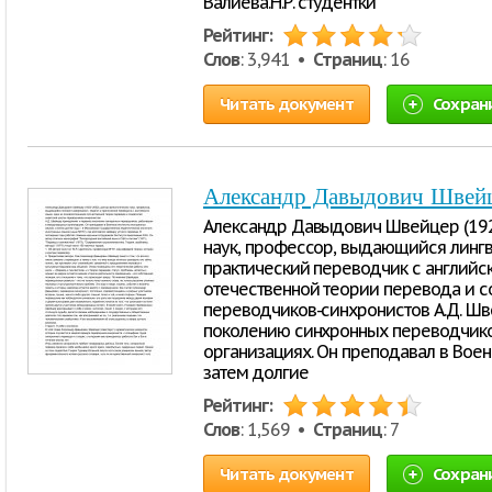
Валиева.Н.Р. студентки
Рейтинг:
Слов
: 3,941 •
Страниц
: 16
Читать документ
Сохран
Александр Давыдович Швей
Александр Давыдович Швейцер (192
наук, профессор, выдающийся лингв
практический переводчик с английс
отечественной теории перевода и с
переводчиков-синхронистов А.Д. Ш
поколению синхронных переводчик
организациях. Он преподавал в Воен
затем долгие
Рейтинг:
Слов
: 1,569 •
Страниц
: 7
Читать документ
Сохран