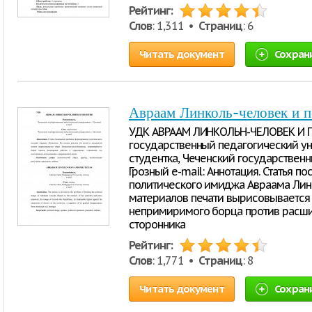
Рейтинг:
Слов
: 1,311 •
Страниц
: 6
Читать документ
Сохран
Авраам Линколь-человек и 
УДК АВРААМ ЛИНКОЛЬН-ЧЕЛОВЕК И П
государственный педагогический унив
студентка, Чеченский государственн
Грозный e-mail: Аннотация. Статья
политического имиджа Авраама Линк
материалов печати вырисовывается 
непримиримого борца против расшир
сторонника
Рейтинг:
Слов
: 1,771 •
Страниц
: 8
Читать документ
Сохран