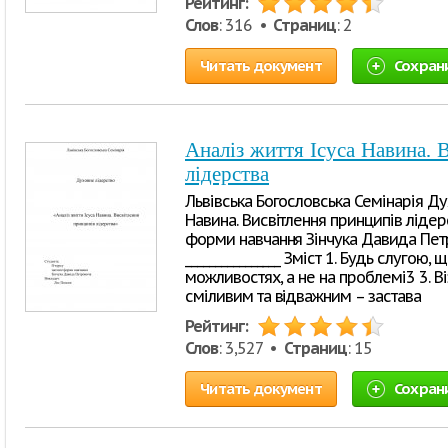
Рейтинг:
Слов
: 316 •
Страниц
: 2
Читать документ
Сохран
Аналіз життя Ісуса Навина. 
лідерства
Львівська Богословська Семінарія Ду
Навина. Висвітлення принципів лідерс
форми навчання Зінчука Давида Пет
________________ Зміст 1. Будь слугою
можливостях, а не на проблемі3 3. Ві
сміливим та відважним – застава
Рейтинг:
Слов
: 3,527 •
Страниц
: 15
Читать документ
Сохран