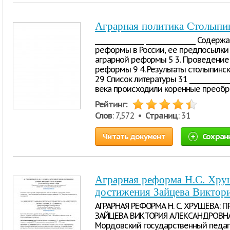
Аграрная политика Столыпи
________________ ________________ Сод
реформы в России, ее предпосылки 
аграрной реформы 5 3. Проведение 
реформы 9 4. Результаты столыпин
29 Список литературы 31 ____________
века происходили коренные преобр
Рейтинг:
Слов
: 7,572 •
Страниц
: 31
Читать документ
Сохран
Аграрная реформа Н.С. Хрущ
достижения Зайцева Виктор
АГРАРНАЯ РЕФОРМА Н. С. ХРУЩЁВА:
ЗАЙЦЕВА ВИКТОРИЯ АЛЕКСАНДРОВНА С
Мордовский государственный педаго