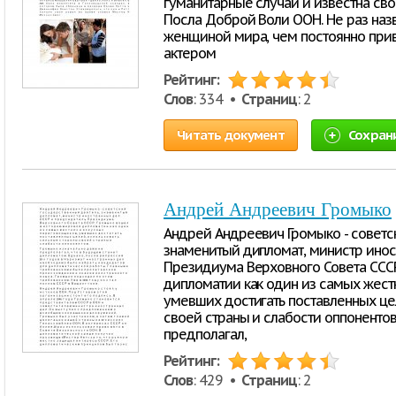
гуманитарные случаи и известна св
Посла Доброй Воли ООН. Не раз наз
женщиной мира, чем постоянно прив
актером
Рейтинг:
Слов
: 334 •
Страниц
: 2
Читать документ
Сохран
Андрей Андреевич Громыко
Андрей Андреевич Громыко - советс
знаменитый дипломат, министр инос
Президиума Верховного Совета ССС
дипломатии как один из самых жест
умевших достигать поставленных це
своей страны и слабости оппонентов
предполагал,
Рейтинг:
Слов
: 429 •
Страниц
: 2