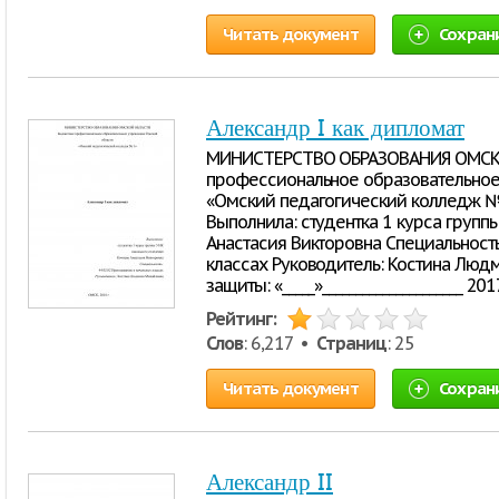
Читать документ
Сохран
Александр I как дипломат
МИНИСТЕРСТВО ОБРАЗОВАНИЯ ОМСК
профессиональное образовательное
«Омский педагогический колледж № 
Выполнила: студентка 1 курса групп
Анастасия Викторовна Специальность
классах Руководитель: Костина Люд
защиты: «_____»_____________________ 201
Рейтинг:
Слов
: 6,217 •
Страниц
: 25
Читать документ
Сохран
Александр II