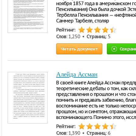
ноября 1857 года в американском го
Пенсильвания) Она была дочкой Эст
Тербелла Пенсильвания — «нефтяной
Саммер Тарбелл, столяр
Рейтинг:
Слов
: 1,250 •
Страниц
: 5
Читать документ
Сохран
Алейда Ассман
В своей книге Алейда Ассман пред
теоретические дебаты о том, как с
представления о прошлом и что сто
помнить и предавать забвению, бла
воспоминание есть не только непос
прошлом, но и симптом, отражающий
вспоминающего. Помимо этого, исс
Рейтинг:
Слов
: 1,390 •
Страниц
: 6