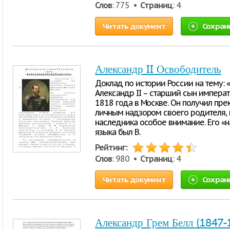
Слов
: 775 •
Страниц
: 4
Читать документ
Сохран
Александр II Освободитель
Доклад по истории России на тему: 
Александр II – старший сын императо
1818 года в Москве. Он получил пр
личным надзором своего родителя, 
наследника особое внимание. Его «н
языка был В.
Рейтинг:
Слов
: 980 •
Страниц
: 4
Читать документ
Сохран
Александр Грем Белл (1847-