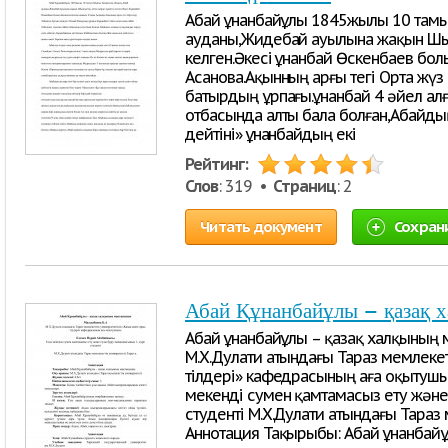
Абай Құнанбайұлы 1845жылы 10 тамы
ауданы,Жидебай ауылына жақын Шы
келген.Әкесі Құнанбай Өскенбаев бо
Асанова.Ақынның арғы тегі Орта жүз
батырдың ұрпағы.Құнанбай 4 әйел ал
отбасында алты бала болған,Абайдың
дейтіні» Құнанбайдың екі
Рейтинг:
Слов
: 319 •
Страниц
: 2
Читать документ
Сохран
Абай Құнанбайұлы – қазақ 
Абай Құнанбайұлы – қазақ халқының
М.Х.Дулати атындағы Тараз мемлекетт
тілдері» кафедрасының аға оқытуш
мекенді сумен қамтамасыз ету және
студенті М.Х.Дулати атындағы Тараз 
Аннотация Тақырыбы: Абай Құнанбай