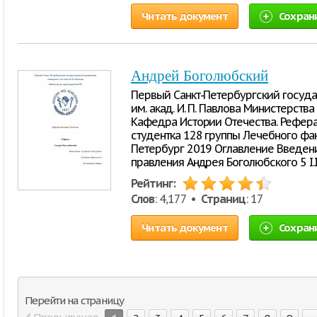
Читать документ
Сохран
Андрей Боголюбский
Первый Санкт-Петербургский госуд
им. акад. И. П. Павлова Министерств
Кафедра Истории Отечества. Рефера
студентка 128 группы Лечебного фа
Петербург 2019 Оглавление Введение
правления Андрея Боголюбского 5 I.I
Рейтинг:
Слов
: 4,177 •
Страниц
: 17
Читать документ
Сохран
Перейти на страницу