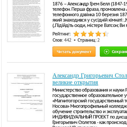
1876 – Александр Грем Белл (1847-1
телефон. Перша фраза, промовлена 
телефонного дзвінка 10 березня 1876
який знаходився у сусідній кімнаті: „
(„Підійдіть сюди, містере Ватсон; Ви 
Рейтинг:
Слов
: 442 •
Страниц
: 2
Читать документ
Сохран
Александр Григорьевич Стол
великие открытия
Министерство образования и науки
государственное образовательное 
«Магнитогорский государственный те
Носова» Многопрофильный колледж 
обучение строительство и эксплуата
ИНДИВИДУАЛЬНЫЙ ПРОЕКТ по дисцип
Григорьевич Столетов - как происход