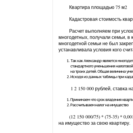
Квартира площадью
75 м2
Кадастровая стоимость ква
Расчет выполняем при услови
многодетных, получали семьи, в ко
многодетной семьи не был закре
устанавливала условия кого счи
Так как Александр является многоде
стандартного уменьшения налоговой б
на троих детей. Общая величина уме
Исходя из данных таблицы при када
1 2 150 000 рублей, ставка 
Принимаем что срок владения кварти
Рассчитываем налог на имущество
(
12 150 000
/
75
) * (
75
-
35
) *
0,00
на имущество за свою квартиру.