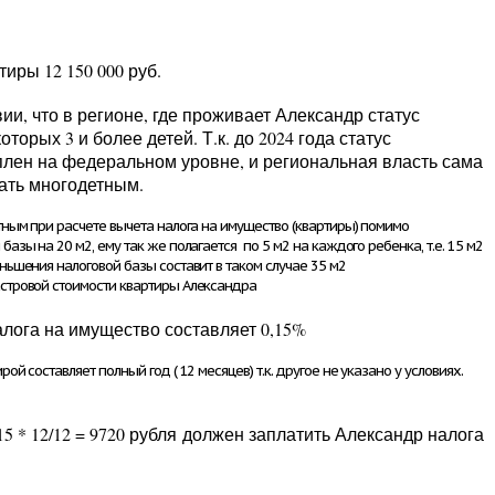
ртиры
12 150 000 руб.
и, что в регионе, где проживает Александр статус
торых 3 и более детей. Т.к. до 2024 года статус
плен на федеральном уровне, и региональная власть сама
тать многодетным.
тным при расчете вычета налога на имущество (квартиры) помимо
азы на 20 м2, ему так же полагается по 5 м2 на каждого ребенка, т.е. 15 м2
ньшения налоговой базы составит в таком случае
35 м2
стровой стоимости квартиры Александра
налога на имущество составляет
0,15%
рой составляет полный год (
12
месяцев) т.к. другое не указано у условиях.
15
*
12
/12 =
9720 рубля
должен заплатить Александр налога