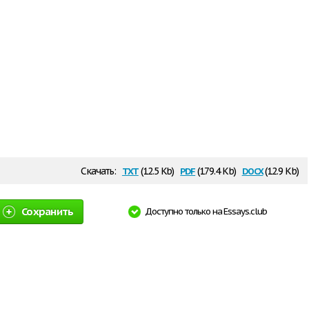
txt
pdf
docx
Скачать:
(12.5 Kb)
(179.4 Kb)
(12.9 Kb)
Сохранить
Доступно только на Essays.club