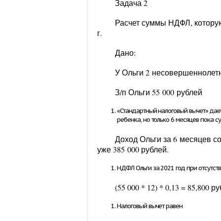
Задача 2
Расчет суммы НДФЛ, которую
г.
Дано:
У Ольги
2
несовершеннолетн
З/п Ольги
55 000
рублей
«Стандартный налоговый вычет» дает
ребенка, но только
6
месяцев пока су
Доход Ольги за
6
месяцев со
уже 385 000 рублей.
НДФЛ Ольги за 2021 год при отсутст
(
55 000
* 12) * 0,13 = 85,800 р
Налоговый вычет равен