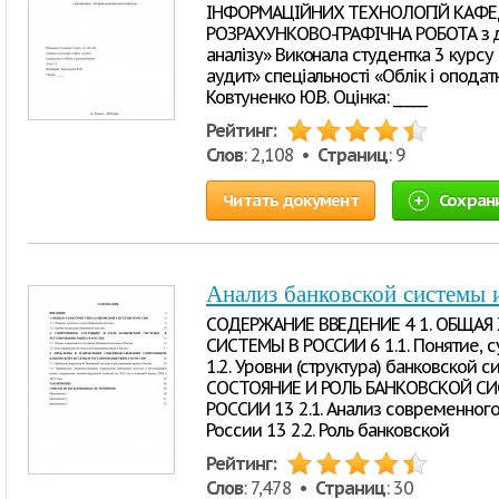
ІНФОРМАЦІЙНИХ ТЕХНОЛОГІЙ КАФЕДР
РОЗРАХУНКОВО-ГРАФІЧНА РОБОТА з д
аналізу» Виконала студентка 3 курсу 
аудит» спеціальності «Облік і оподатк
Ковтуненко Ю.В. Оцінка: _____
Рейтинг:
Слов
: 2,108 •
Страниц
: 9
Читать документ
Сохран
Анализ банковской системы 
СОДЕРЖАНИЕ ВВЕДЕНИЕ 4 1. ОБЩАЯ
СИСТЕМЫ В РОССИИ 6 1.1. Понятие, с
1.2. Уровни (структура) банковской
СОСТОЯНИЕ И РОЛЬ БАНКОВСКОЙ СИ
РОССИИ 13 2.1. Анализ современног
России 13 2.2. Роль банковской
Рейтинг:
Слов
: 7,478 •
Страниц
: 30