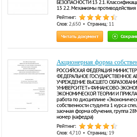
БЕЗОПАСНОСТИ 13 2.1. Классификаци
13 2.2. Механизмы противодействия
Рейтинг:
Слов
: 2,650 •
Страниц
: 11
Читать документ
Сохран
Акционерная форма собстве
РОССИЙСКАЯ ФЕДЕРАЦИЯ МИНИСТЕР
ФЕДЕРАЛЬНОЕ ГОСУДАРСТВЕННОЕ А
УЧРЕЖДЕНИЕ ВЫСШЕГО ОБРАЗОВАН
УНИВЕРСИТЕТ» ФИНАНСОВО-ЭКОНО
ЭКОНОМИЧЕСКОЙ ТЕОРИИ И ПРИКЛА
работа по дисциплине «Экономичес
собственности студента 1 курса сп
заочная форма обучения, группа 2
номер (кафедра)
Рейтинг:
Слов
: 4,710 •
Страниц
: 19