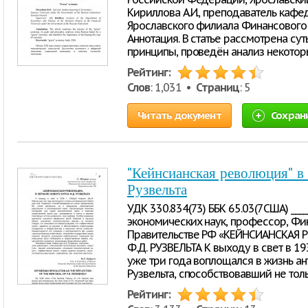
Кириллова А.И., преподаватель каф
Ярославского филиала Финансового 
Аннотация. В статье рассмотрена сут
принципы, проведён анализ некотор
Рейтинг:
Слов
: 1,031 •
Страниц
: 5
Читать документ
Сохран
"Кейнсианская революция" в 
Рузвельта
УДК 330.834(73) ББК 65.03(7США) _____
экономических наук, профессор, Фи
Правительстве РФ «КЕЙНСИАНСКАЯ 
Ф.Д. РУЗВЕЛЬТА К выходу в свет в 19
уже три года воплощался в жизнь ан
Рузвельта, способствовавший не то
Рейтинг: