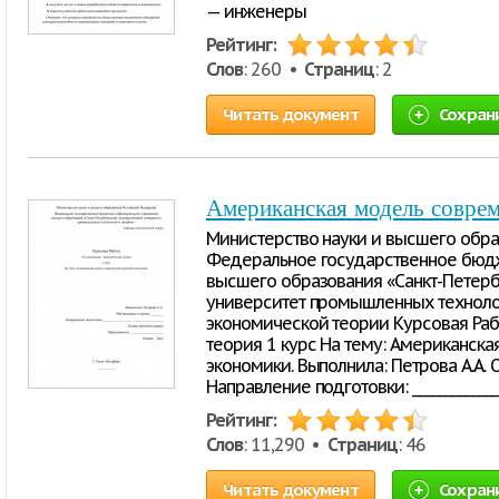
— инженеры
Рейтинг:
Слов
: 260 •
Страниц
: 2
Читать документ
Сохран
Американская модель совре
Министерство науки и высшего обр
Федеральное государственное бюд
высшего образования «Санкт-Петер
университет промышленных техноло
экономической теории Курсовая Раб
теория 1 курс На тему: Американск
экономики. Выполнила: Петрова А.А. О
Направление подготовки: ______________
Рейтинг:
Слов
: 11,290 •
Страниц
: 46
Читать документ
Сохран