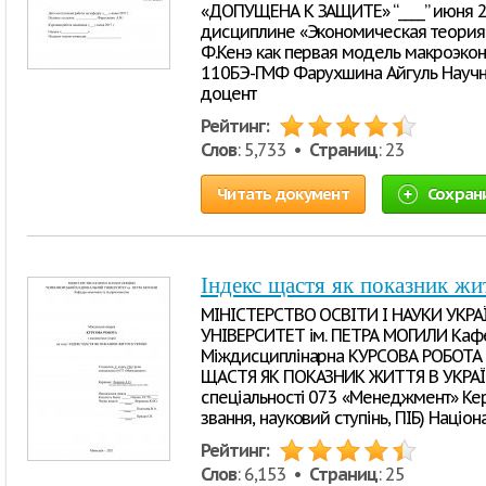
«ДОПУЩЕНА К ЗАЩИТЕ» “____” июня 2
дисциплине «Экономическая теория»
Ф.Кенэ как первая модель макроэкон
110БЭ-ГМФ Фарухшина Айгуль Научный 
доцент
Рейтинг:
Слов
: 5,733 •
Страниц
: 23
Читать документ
Сохран
Індекс щастя як показник жи
МІНІСТЕРСТВО ОСВІТИ І НАУКИ УК
УНІВЕРСИТЕТ ім. ПЕТРА МОГИЛИ Кафе
Міждисциплінарна КУРСОВА РОБОТА з 
ЩАСТЯ ЯК ПОКАЗНИК ЖИТТЯ В УКРАЇНІ
спеціальності 073 «Менеджмент» Кері
звання, науковий ступінь, ПІБ) Націона
Рейтинг:
Слов
: 6,153 •
Страниц
: 25