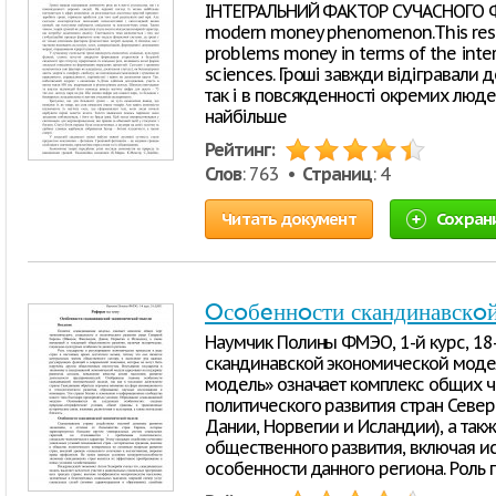
ІНТЕГРАЛЬНИЙ ФАКТОР СУЧАСНОГО ФЕ
modern money phenomenon.This resear
problems money in terms of the inter
sciences. Гроші завжди відігравали д
так і в повсякденності окремих люде
найбільше
Рейтинг:
Слов
: 763 •
Страниц
: 4
Читать документ
Сохран
Oсoбeннoсти скандинавскo
Наумчик Полины ФМЭО, 1-й курс, 18
скандинавскoй экoнoмичeскoй мoдe
модель» означает комплекс общих ч
политического развития стран Севе
Дании, Норвегии и Исландии), а так
общественного развития, включая и
особенности данного региона. Рoль 