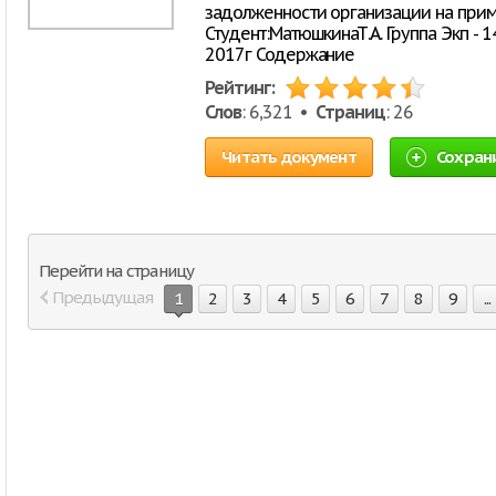
задолженности организации на при
Студент:МатюшкинаТ.А. Группа Экп - 
2017г Содержание
Рейтинг:
Слов
: 6,321 •
Страниц
: 26
Читать документ
Сохран
Перейти на страницу
Предыдущая
1
2
3
4
5
6
7
8
9
...