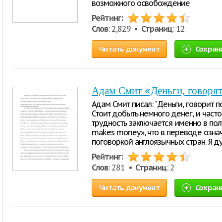
возможного освобождение
Рейтинг:
Слов
: 2,829 •
Страниц
: 12
Читать документ
Сохран
Адам Смит «Деньги, говорят
Адам Смит писал: "Деньги, говорит п
Стоит добыть немного денег, и часто
трудность заключается именно в по
makes money», что в переводе означ
поговоркой англоязычных стран. Я д
Рейтинг:
Слов
: 281 •
Страниц
: 2
Читать документ
Сохран