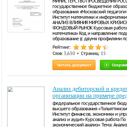
МИНИСТЕРСТВО ПРОСВЕЩЕНИЯ РОС
государственное бюджетное образ
образования «Московский педагоги
Институт математики и информатик
АНАЛИЗ ВЛИЯНИЯ МИРОВЫХ КРИЗИС
ФОНДОВЫЙ РЫНОК Курсовая работа 
математика» Код и направление подг
образование (с двумя профилями по
Рейтинг:
Слов
: 3,630 •
Страниц
: 15
Читать документ
Сохран
Анализ дебиторской и креди
организации на примере п
федеральное государственное бюд
высшего образования «Тольяттински
Институт финансов, экономики и упр
анализ и аудит» Курсовая работа П
экономический анализ» Тема: Анали