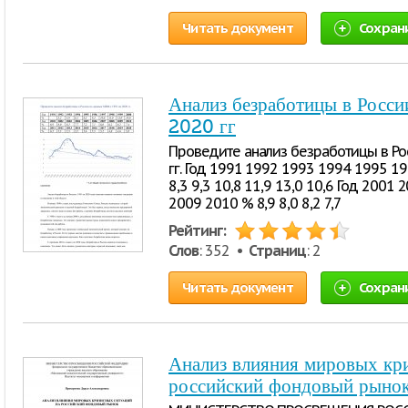
Читать документ
Сохран
Анализ безработицы в Росс
2020 гг
Проведите анализ безработицы в Ро
гг. Год 1991 1992 1993 1994 1995 19
8,3 9,3 10,8 11,9 13,0 10,6 Год 200
2009 2010 % 8,9 8,0 8,2 7,7
Рейтинг:
Слов
: 352 •
Страниц
: 2
Читать документ
Сохран
Анализ влияния мировых кр
российский фондовый рыно