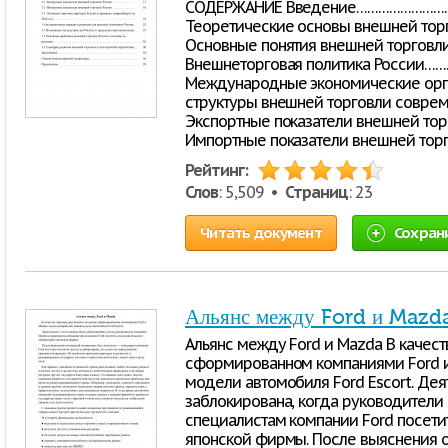
СОДЕРЖАНИЕ Введение…………………
Теоретические основы внешней то
Основные понятия внешней торговли 
Внешнеторговая политика России
Международные экономические ор
структуры внешней торговли совре
Экспортные показатели внешней то
Импортные показатели внешней тор
Рейтинг:
Слов
: 5,509 •
Страниц
: 23
Читать документ
Сохран
Альянс между Ford и Mazd
Альянс между Ford и Mazda В качес
сформированном компаниями Ford и
модели автомобиля Ford Escort. Дея
заблокирована, когда руководители
специалистам компании Ford посет
японской фирмы. После выяснения 