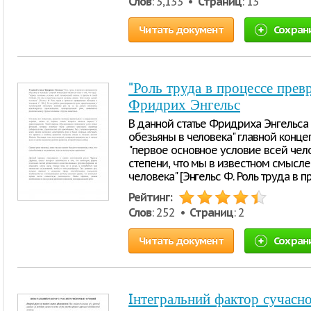
Слов
: 3,133 •
Страниц
: 13
Читать документ
Сохран
"Роль труда в процессе прев
Фридрих Энгельс
В данной статье Фридриха Энгельса
обезьяны в человека" главной концеп
"первое основное условие всей чело
степени, что мы в известном смысле
человека" [Энгельс Ф. Роль труда в 
Рейтинг:
Слов
: 252 •
Страниц
: 2
Читать документ
Сохран
Iнтегральний фактор сучасн