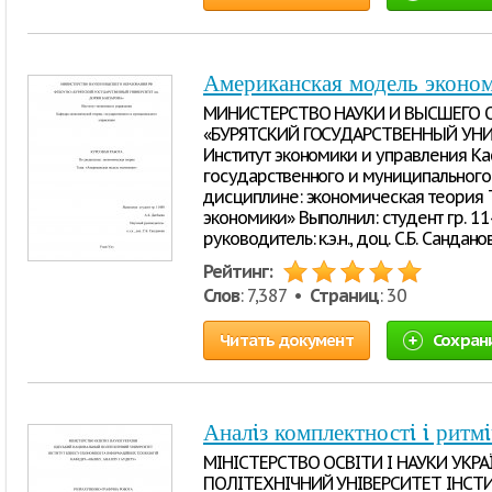
Американская модель эконо
МИНИСТЕРСТВО НАУКИ И ВЫСШЕГО О
«БУРЯТСКИЙ ГОСУДАРСТВЕННЫЙ УНИ
Институт экономики и управления К
государственного и муниципальног
дисциплине: экономическая теория 
экономики» Выполнил: студент гр. 11
руководитель: к.э.н., доц. С.Б. Санд
Рейтинг:
Слов
: 7,387 •
Страниц
: 30
Читать документ
Сохран
Аналiз комплектностi i ритм
МІНІСТЕРСТВО ОСВІТИ І НАУКИ УКР
ПОЛІТЕХНІЧНИЙ УНІВЕРСИТЕТ ІНСТИ