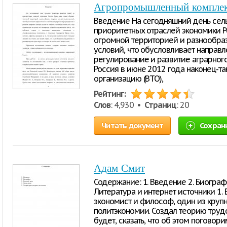
Агропромышленный комплекс
Введение На сегодняшний день сель
приоритетных отраслей экономики Р
огромной территорией и разнообра
условий, что обусловливает направл
регулирование и развитие аграрного 
Россия в июне 2012 года наконец-т
организацию (ВТО),
Рейтинг:
Слов
: 4,930 •
Страниц
: 20
Читать документ
Сохран
Адам Смит
Содержание: 1. Введение 2. Биографи
Литература и интернет источники 1
экономист и философ, один из круп
политэкономии. Создал теорию трудо
будет, сказать, что об этом погово