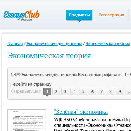
Предметы
Регистрация
Главная
/
Экономические дисциплины
/
Экономическая теория
Экономическая теория
1,479 Экономические дисциплины Бесплатные рефераты: 1 - 
Перейти на страницу
Предыдущая
1
2
3
4
5
6
7
8
9
...
"Зелёная" экономика
УДК 330.34 «Зелёная» экономика По
специальности «Экономика» Фтнансо
Российской Федерации, Ярославски