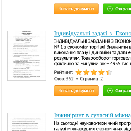
Читать документ
Сохран
Індивідуальні задачі з "Екон
ІНДИВІДУАЛЬНІ ЗАВДАННЯ З ЕКОНОМІ
№ 1 з економіки торгівлі Визначити 
виконання плану і динаміки та дати
результатам. Товарооборот торговель
фактично за минулий рік − 4955 тис. г
Рейтинг:
Слов
: 362 •
Страниц
: 2
Читать документ
Сохран
Інжиніринг в сучасній міжна
На сьогодні науково-технічний прогр
галузі міжнародних економічних відн