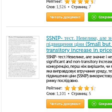
Рейтинг:
Слов
: 1,526 •
Страниц
: 7
Читать документ
Сохран
SSNIP- тест. Невелике, але з
підвищення ціни (Small but
transitory increase in price
SSNIP- тест. Невелике, але значне і 
significant and non-transitory increas
конкуренцію, перш ніж вирішити, чи 
яка виправдовує втручання уряду, те
підвищення ціни (SSNIP) використову
ринку послідовно.
Рейтинг:
Слов
: 1,101 •
Страниц
: 5
Читать документ
Сохран