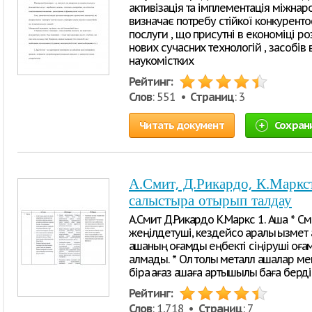
активізація та імплементація міжнар
визначає потребу стійкої конкуренто
послуги , що присутні в економіці р
нових сучасних технологій , засобів
наукомістких
Рейтинг:
Слов
: 551 •
Страниц
: 3
Читать документ
Сохран
А.Смит, Д.Рикардо, К.Маркс
салыстыра отырып талдау
А.Смит Д.Рикардо К.Маркс 1. Ақша * С
жеңілдетуші, кездейсоқ аралық қызмет
ақшаның қоғамдық еңбекті сіңіруші қоға
алмады. * Ол толық металл ақшалар м
бірақ қағаз ақшаға артықшылық баға бер
Рейтинг:
Слов
: 1,718 •
Страниц
: 7