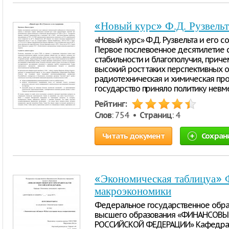
«Новый курс» Ф.Д. Рузвельт
«Новый курс» Ф.Д. Рузвельта и его 
Первое послевоенное десятилетие 
стабильности и благополучия, приче
высокий рост таких перспективных о
радиотехническая и химическая пром
государство приняло политику невме
Рейтинг:
Слов
: 754 •
Страниц
: 4
Читать документ
Сохран
«Экономическая таблицуа» Ф
макроэкономики
Федеральное государственное обр
высшего образования «ФИНАНСОВЫ
РОССИЙСКОЙ ФЕДЕРАЦИИ» Кафедра «