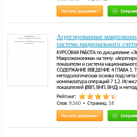
Читать документ
Сохран
Агрегированные макроэконом
система национального счет
КУРСОВАЯ РАБОТА по дисциплине «Э
Макроэкономика» на тему: «Агреги
показатели и система национального с
СОДЕРЖАНИЕ ВВЕДЕНИЕ 4 ГЛАВА 1. ТЕ
методологическая основа подсчета 
номенклатура операций 7 1.2. Исчи
показателей (ВВП, ВНП, ВНД) и мето
Рейтинг:
Слов
: 9,360 •
Страниц
: 38
Читать документ
Сохран