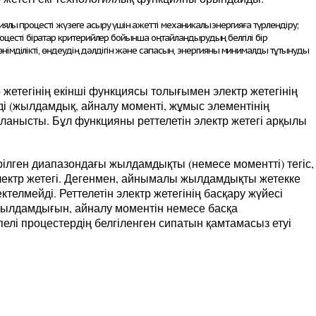
ялық процесті жүзеге асыру үшін қажетті механикалық энергияға түрлендіру;
процесті бірқатар критерийлер бойынша оңтайландырудың белгілі бір
імділікті, өңдеудің дәлдігін және сапасын, энергияны минималды тұтынуды
жетегінің екінші функциясы толығымен электр жетегінің
і (жылдамдық, айналу моменті, жұмыс элементінің
айланысты. Бұл функцияны реттелетін электр жетегі арқылы
берілген диапазондағы жылдамдықты (немесе моментті) тегіс,
электр жетегі. Дегенмен, айнымалы жылдамдықты жетекке
елмейді. Реттелетін электр жетегінің басқару жүйесі
 жылдамдығын, айналу моментін немесе басқа
пелі процестердің белгіленген сипатын қамтамасыз етуі