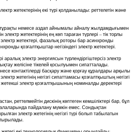
электр жетектерінің екі түрі қолданылады: реттелетін және
 - тұрақты немесе аздап айнымалы айналу жылдамдығымен
н электр жетектерінің ең көп тараған түрлері – тік торлы
электр жетектері, фазалық роторы бар асинхронды
нхронды қозғалтқыштар негізіндегі электр жетектері.
рі аралық электр энергиясын түрлендіргіштерсіз электр
қтау желісіне тікелей қосылуымен сипатталады.
бінесе контактілерді басқару және қорғау құралдары арқылы
лектр жетегінің негізгі сипаттамасы қозғалтқыштың негізгі
 жетекші электр қозғалтқышының номиналды деректері
ан, реттелмейтін дискінің көптеген кемшіліктері бар, бұл
 салаларында пайдалану мүмкін емес. Сондықтан
рылған электр жетегінің негізгі түрі болып табылатын
стырылады.
 жетегі екі технологиялық функцияны орындайды: