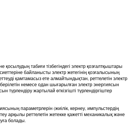
е қосылудың табиғи тізбегіндегі электр қозғалтқыштары
сиеттеріне байланысты электр жетегінің қозғалысының
еттеуді қамтамасыз ете алмайтындықтан, реттелетін электр
 берілетін немесе одан шығарылған электр энергиясын
сын түрлендіру жартылай өткізгішті түрлендіргіштер
гиясының параметрлерін (жиілік, кернеу, импульстердің
еттеу арқылы реттелетін жетекке қажетті механикалық және
уға болады.