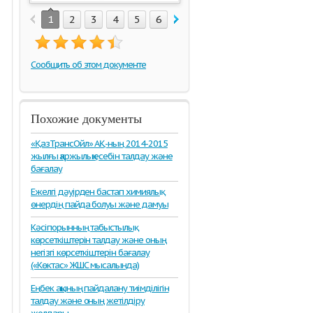
1
2
3
4
5
6
7
8
9
10
11
12
1
Сообщить об этом документе
Похожие документы
«ҚазТрансОйл» АҚ-ның 2014-2015
жылғы қаржылық есебін талдау және
бағалау
Ежелгі дәуірден бастап химиялық
өнердің пайда болуы және дамуы
Кәсіпорынның табыстылық
көрсеткіштерін талдау және оның
негізгі көрсеткіштерін бағалау
(«Көктас» ЖШС мысалында)
Еңбек ақының пайдалану тиімділігін
талдау және оның жетілдіру