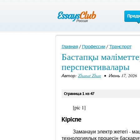
Пред
Главная
/
Профессии
/
Транспорт
Бастапқы мәліметте
перспективалары
Автор:
Zhanat Zhan
• Июнь 17, 2026
Страница 1 из 47
[pic 1]
Кіріспе
Заманауи электр жетегі - м
технологиялық процесін басқаруғ