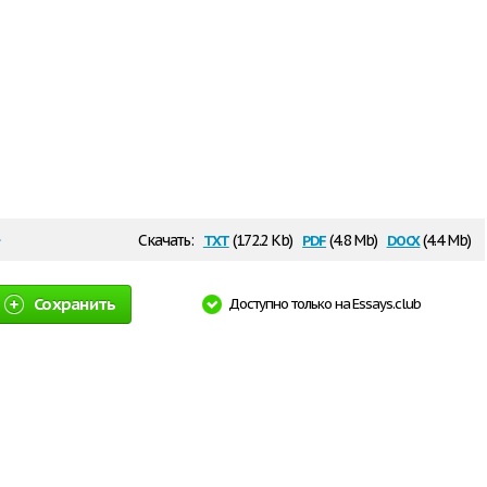
txt
pdf
docx
Скачать:
(172.2 Kb)
(4.8 Mb)
(4.4 Mb)
Сохранить
Доступно только на Essays.club