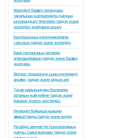
жолдары
Жергілікті басқару органдары
тарапынан кәсіпкерліктің дамуын
ынталандыру тетіктерін талдау және
жетілдіру жолдарын ұсыну
Кәсіпорынның коммуникативтік
саясатын талдау және жетілдіру
Банк секторының несиелік
операцияларын талдау және басқару
жолдары
Өндіріс процесінде сыни нүктелерді
анықтау, талдау және алдын-алу
Тауар нарығындағы бәсекелес
ортаның жай-күйіне талдау және
бағалау жүргізу әдістемесі
Интернет бойынша ғылыми
ақпараттарды талдау және өңдеу
Ресейде әлеуметтік психологияның
дамуы. Салыстырмалы талдау және
синтез жасау