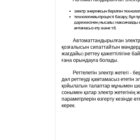
электр энергиясын берілген технологи
технологиялық процесті басқару, бұл 
дәрежесімен, мысалы: максималды өн
қамтамасыз ету және т.б.
Автоматтандырылған электр 
қозғалысын сипаттайтын мәндерд
жағдайы) реттеу қажеттілігіне б
ғана орындауға болады.
Реттелетін электр жетегі - 
дәл реттеуді қамтамасыз ететін 
қойылатын талаптар мұнымен шект
сонымен қатар электр жетегінің
параметрлерін өзгерту кезінде өт
керек.