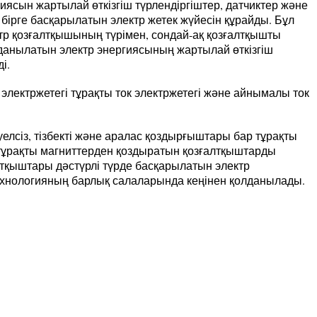
иясын жартылай өткізгіш түрлендіргіштер, датчиктер және
бірге басқарылатын электр жетек жүйесін құрайды. Бұл
ктр қозғалтқышының түрімен, сондай-ақ қозғалтқышты
лданылатын электр энергиясының жартылай өткізгіш
і.
электржетегі тұрақты ток электржетегі және айнымалы ток
әуелсіз, тізбекті және аралас қоздырғыштары бар тұрақты
 тұрақты магниттерден қоздыратын қозғалтқыштарды
лтқыштары дәстүрлі түрде басқарылатын электр
 технологияның барлық салаларында кеңінен қолданылады.