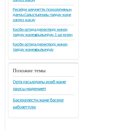
Ресейде әлеуметтік психологияның
дамуы.Салыстырмалы талдау және
синтез жасау
Кәсіби ортада деректерді жинау,
талдау және құрылымдау. 1-ші кезең
Кәсіби ортада деректерді жинау,
талдау және құрылымдау
Похожие темы
Орта ғасырдағы араб және
парсы мәдениеті
Бәсекелестік және бәсеке
қабілеттілік