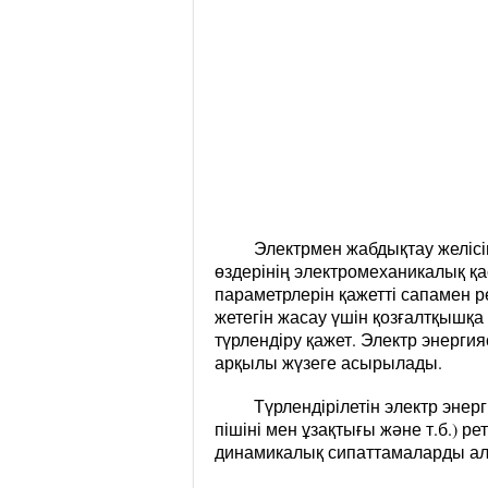
Электрмен жабдықтау желісін
өздерінің электромеханикалық қа
параметрлерін қажетті сапамен р
жетегін жасау үшін қозғалтқышқа
түрлендіру қажет. Электр энергия
арқылы жүзеге асырылады.
Түрлендірілетін электр энер
пішіні мен ұзақтығы және т.б.) р
динамикалық сипаттамаларды ал