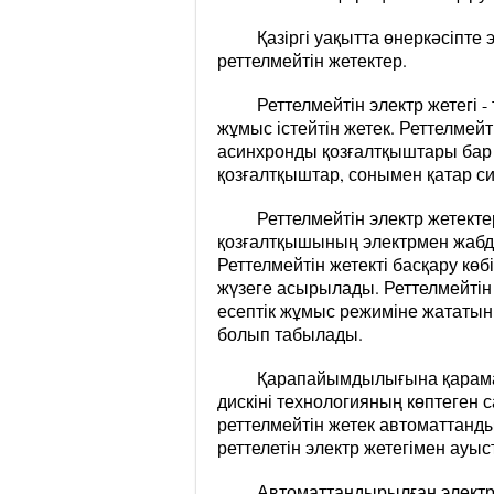
Қазіргі уақытта өнеркәсіпте 
реттелмейтін жетектер.
Реттелмейтін электр жетегі
жұмыс істейтін жетек. Реттелмейті
асинхронды қозғалтқыштары бар 
қозғалтқыштар, сонымен қатар си
Реттелмейтін электр жетекте
қозғалтқышының электрмен жабды
Реттелмейтін жетекті басқару кө
жүзеге асырылады. Реттелмейтін э
есептік жұмыс режиміне жататын
болып табылады.
Қарапайымдылығына қарамаст
дискіні технологияның көптеген
реттелмейтін жетек автоматтанды
реттелетін электр жетегімен ауы
Автоматтандырылған электр