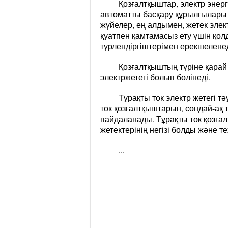
Қозғалтқыштар, электр энерг
автоматты басқару құрылғылары 
жүйелер, ең алдымен, жетек эле
қуатпен қамтамасыз ету үшін қо
түрлендіргіштерімен ерекшеленед
Қозғалтқыштың түріне қарай 
электржетегі болып бөлінеді.
Тұрақты ток электр жетегі т
ток қозғалтқыштарын, сондай-ақ
пайдаланады. Тұрақты ток қозға
жетектерінің негізі болды және
...