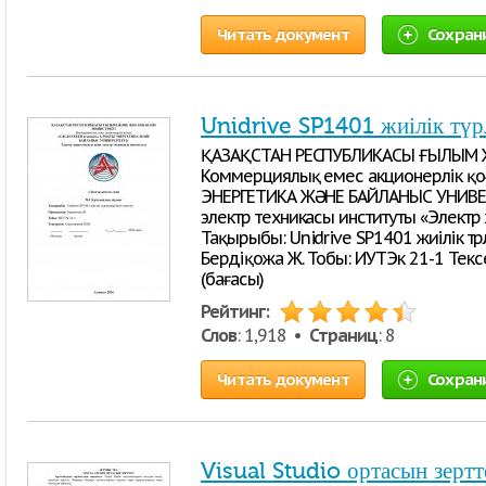
Читать документ
Сохран
Unidrive SP1401 жиілік түрл
ҚАЗАҚСТАН РЕСПУБЛИКАСЫ ҒЫЛЫМ Ж
Коммерциялық емес акционерлік қо
ЭНЕРГЕТИКА ЖӘНЕ БАЙЛАНЫС УНИВЕР
электр техникасы институты «Электр
Тақырыбы: Unidrive SP1401 жиілік тү
Бердіқожа Ж. Тобы: ИУТЭк 21-1 Текс
(бағасы)
Рейтинг:
Слов
: 1,918 •
Страниц
: 8
Читать документ
Сохран
Visual Studio ортасын зертт