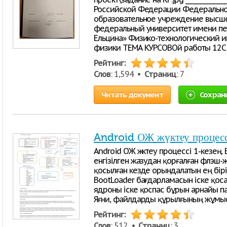
Российской Федерации Федерально
образовательное учреждение высше
федеральный университет имени пер
Ельцина» Физико-технологический и
физики ТЕМА КУРСОВОй работы 12C 
Рейтинг:
Слов
: 1,594 •
Страниц
: 7
Читать документ
Сохран
Android ОЖ жүктеу процесс
Android ОЖ жүктеу процессі 1-кезең.
енгізілген жазудан қорғалған флэш-
қосылған кезде орындалатын ең бірін
BootLoader бағдарламасын іске қоса
ядроны іске қоспас бұрын арнайы па
Яғни, файлдарды құрылғының жұмы
Рейтинг:
Слов
: 512 •
Страниц
: 3