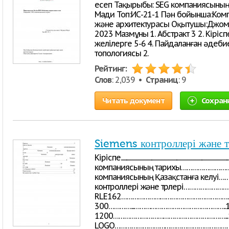
есеп Тақырыбы: SEG компаниясының ж
Мади Топ:ИС-21-1 Пән бойынша:Комп
және архитектурасы Оқытушы:Джома
2023 Мазмұны 1. Абстракт 3 2. Кірісп
желілерге 5-6 4. Пайдаланған әдебие
топологиясы 2.
Рейтинг:
Слов
: 2,039 •
Страниц
: 9
Читать документ
Сохран
Siemens контроллері және т
Кіріспе..............................................................................
компаниясының тарихы…………………………
компаниясының Қазақстанға келуі
контроллері және түрлері…………………
RLE162………………………………………………………………
300…………...…………………………………………..10 3
1200……………………………………………………...12
LOGO………………………………………………………