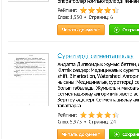
операторлар компьютерлерді жинайд
Рейтинг:
Слов
: 1,330 •
Страниц
: 6
Читать документ
Сохран
Cуреттерді сегментациялау
Аңдатпа Дипломдық жұмыс беттен, с
Кілттік сөздер: Медициналық суретт
shift, Binarization, Watershed, Алгор
нысаны: Медициналық суреттерді сег
болып табылады. Жұмыстың мақсаты
сегментациялау алгоритмін жүзеге а
Зерттеу әдістері: Сегментациялау а
талаптарға
Рейтинг:
Слов
: 5,975 •
Страниц
: 24
Читать документ
Сохран