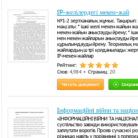
IP-желілердегі мекен-жай
№1-2 зертханалық жұмыс. Тақырып:
мақсаты: * ішкі желі мекен-жайын ж
мекен-жайын анықтауды үйрену; * іш
мен мекен-жайларын анықтауды үйре
құрылымдауды үйрену. Теориялық мәл
жайлардың үш түрі қолданылады: жергі
IP-мекен-жайлар
Рейтинг:
Слов
: 4,984 •
Страниц
: 20
Читать документ
Сохран
Iнформацiйнi вiйни та нацiо
«ІНФОРМАЦІЙНІ ВІЙНИ ТА НАЦІОНАЛ
суспільство завжди використовувал
заплутати ворогів. Прояв сучасної р
різницю навіть у порівнянні з попере