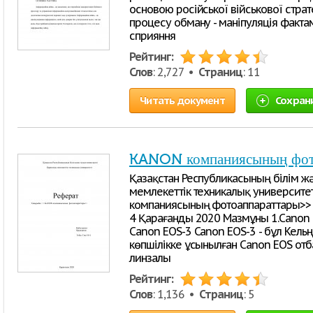
основою російської військової стратег
процесу обману - маніпуляція фактам
сприяння
Рейтинг:
Слов
: 2,727 •
Страниц
: 11
Читать документ
Сохран
KANON компаниясының фот
Қазақстан Республикасының білім ж
мемлекеттік техникалық университе
компаниясының фотоаппараттары>> Қ
4 Қарағанды 2020 Мазмұны 1.Canon EO
Canon EOS-3 Canon EOS-3 - бұл Кель
көпшілікке ұсынылған Canon EOS от
линзалы
Рейтинг:
Слов
: 1,136 •
Страниц
: 5