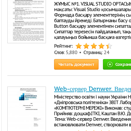
ЖҰМЫС №1. VISUAL STUDIO ОРТАСЫН
мақсаты: Visual Studio қосымшалар
Формада басқару элементтерінің сы
баптауды үйренеді. Батырманы басу
Button басқару элементімен сипаттал
Сипаттар терезесін пайдаланып, тақы
қалауыңыз бойынша басқаға өзгертің
Рейтинг:
Слов
: 5,880 •
Страниц
: 24
Читать документ
Сохран
Web-сервер Denwer. Введе
Міністерство освіти і науки України 
«Дніпровська політехніка» ЗВІТ Лаб
«КОМП’ЮТЕРНІ МЕРЕЖІ» Виконав: студе
Прийняв: доц.каф.ІТКІ, Каштан В.Ю.
Тема: Web-сервер Denwer. Введення
встановлювати Denwer, створювати в