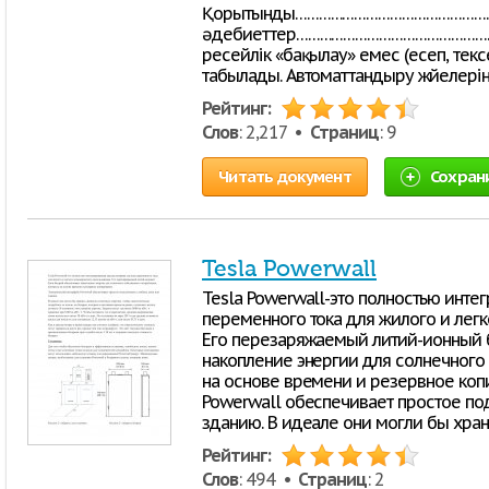
Қорытынды……………………………………………
әдебиеттер……………………………………………………
ресейлік «бақылау» емес (есеп, текс
табылады. Автоматтандыру жүйелері
Рейтинг:
Слов
: 2,217 •
Страниц
: 9
Читать документ
Сохран
Tesla Powerwall
Tesla Powerwall-это полностью инте
переменного тока для жилого и лег
Его перезаряжаемый литий-ионный 
накопление энергии для солнечного 
на основе времени и резервное коп
Powerwall обеспечивает простое п
зданию. В идеале они могли бы хран
Рейтинг:
Слов
: 494 •
Страниц
: 2