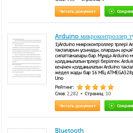
Читать документ
Сохран
Arduino микроконтроллер т
1)Arduino микроконтроллер түрлері 
тақталарын ұсынады, олардың әрқай
сипаттамалары бар. Мұнда Arduino м
қолданылатын түрлері берілген: Ardu
кеңінен қолданылатын Arduino тақта
жедел жады бар 16 МГц ATMEGA328p
Uno
Рейтинг:
Слов
: 2,282 •
Страниц
: 10
Читать документ
Сохран
Bluetooth