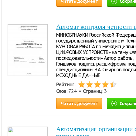
Читать документ
Сохран
Автомат контроля четности 
МИНОБРНАУКИ Российской Федераци
государственный университет» Техн
КУРСОВАЯ РАБОТА по междисциплин
ЦИФРОВЫХ УСТРОЙСТВ» на тему «Авт
последовательности» Автор работы, 
Гришаков подпись расшифровка под
спецдисциплины В.А. Смирнов подп
ИСХОДНЫЕ ДАННЫЕ
Рейтинг:
Слов
: 724 •
Страниц
: 3
Читать документ
Сохран
Автоматизация организации 