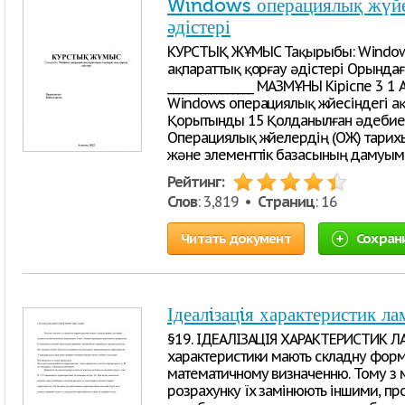
Windows операциялық жүйес
әдістері
КУРСТЫҚ ЖҰМЫС Тақырыбы: Windows
ақпараттық қорғау әдістері Орындағ
________________ МАЗМҰНЫ Кіріспе 3 1
Windows операциялық жүйесіндегі ақ
Қорытынды 15 Қолданылған әдебиеттер
Операциялық жүйелердің (ОЖ) тарих
және элементтік базасының дамуым
Рейтинг:
Слов
: 3,819 •
Страниц
: 16
Читать документ
Сохран
Ідеалiзацiя характеристик ла
§19. ІДЕАЛІЗАЦІЯ ХАРАКТЕРИСТИК ЛАМ
характеристики мають складну форм
математичному визначенню. Тому з 
розрахунку їх замінюють іншими, пр