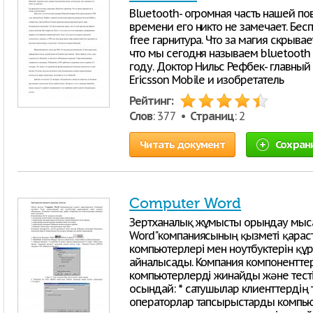
Вluetooth- огромная часть нашей по
времени его никто не замечает. Бес
free гарнитура. Что за магия скрыва
что мы сегодня называем bluetooth
году. Доктор Нильс Рефбек- главны
Ericsson Mobile и изобретатель
Рейтинг:
Слов
: 377 •
Страниц
: 2
Читать документ
Сохран
Computer Word
Зертханалық жұмысты орындау мыса
Word"компаниясының қызметі қараст
компьютерлері мен ноутбуктерін құ
айналысады. Компания компоненттер
компьютерлерді жинайды және тесті
осындай: * сатушылар клиенттердің
операторлар тапсырыстарды компьют