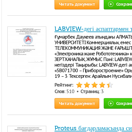
Читать документ
Сохран
LABVIEW-дегі аспаптармен 
Ғұмарбек Даукеев атындағы АЛМА
УНИВЕРСИТЕТІ Коммерциялық емес 
ТЕЛЕКОММУНИКАЦИЯ ЖӘНЕ ҒАРЫШТ
«Электроника және Робототехника»
ЗЕРТХАНАЛЫҚ ЖҰМЫС Пәні: LABVIEW
негіздері Тақырыбы: LABVIEW-дегі 
«5В071700 – Приборостроение» Орын
19 – 3 Тексерген: Арайлым Нусибал
Рейтинг:
Слов
: 510 •
Страниц
: 3
Читать документ
Сохран
Proteus бағдарламасында с