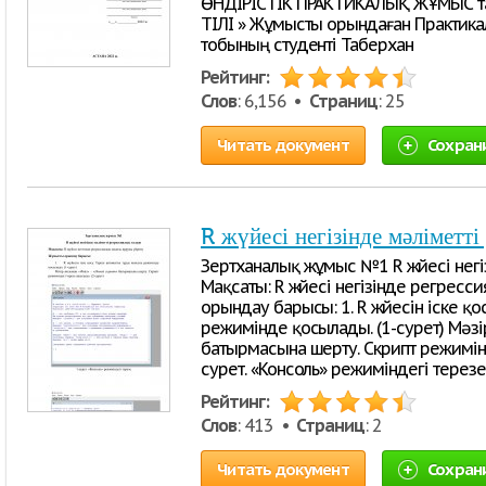
ӨНДІРІСТІК ПРАКТИКАЛЫҚ ЖҰМЫС т
ТІЛІ » Жұмысты орындаған Практика
тобының студенті Таберхан
Рейтинг:
Слов
: 6,156 •
Страниц
: 25
Читать документ
Сохран
R жүйесі негізінде мәліметті
Зертханалық жұмыс №1 R жүйесі негі
Мақсаты: R жүйесі негізінде регрес
орындау барысы: 1. R жүйесін іске қо
режимінде қосылады. (1-сурет) Мәз
батырмасына шерту. Скрипт режимінд
сурет. «Консоль» режиміндегі терезе
Рейтинг:
Слов
: 413 •
Страниц
: 2
Читать документ
Сохран