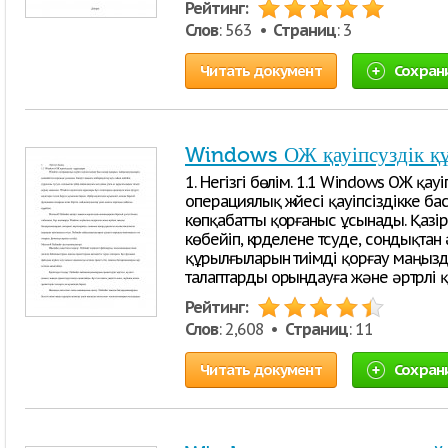
Рейтинг:
Слов
: 563 •
Страниц
: 3
Читать документ
Сохран
Windows ОЖ қауіпсуздік қ
1. Негізгі бөлім. 1.1 Windows ОЖ қа
операциялық жүйесі қауіпсіздікке б
көпқабатты қорғаныс ұсынады. Қазірг
көбейіп, күрделене түсуде, сондықта
құрылғыларын тиімді қорғау маңызд
талаптарды орындауға және әртүрлі қа
Рейтинг:
Слов
: 2,608 •
Страниц
: 11
Читать документ
Сохран