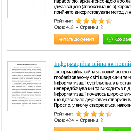
параболою, арктангенсондою або ла
ідеалізацією (апроксимацією) харак
прийнято використовувати метод ліній
Рейтинг:
Слов
: 418 •
Страниц
: 2
Читать документ
Сохран
Інформаційна війна як новий
Інформаційна війна як новий аспект 
глобалізованому світі швидкими те
інформатизації суспільства, а в оста
непередбачуваний та виходить з під
інформатизації почалось широке вик
що дозволило державам створити вл
Простір, у якому створюється, накоп
Рейтинг:
Слов
: 424 •
Страниц
: 2