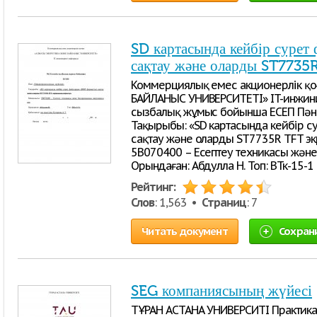
SD картасында кейбір суре
сақтау және оларды ST7735
Коммерциялық емес акционерлік қ
БАЙЛАНЫС УНИВЕРСИТЕТІ» IT-инжини
сызбалық жұмыс бойынша ЕСЕП Пәні
Тақырыбы: «SD картасында кейбір с
сақтау және оларды ST7735R TFT э
5B070400 – Есептеу техникасы жән
Орындаған: Абдулла Н. Топ: ВТк-15-1
Рейтинг:
Слов
: 1,563 •
Страниц
: 7
Читать документ
Сохран
SEG компаниясының жүйесі
ТҰРАН АСТАНА УНИВЕРСИТІ Практик