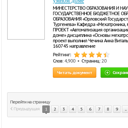
умном доме
МИНЕСТЕРСТВО ОБРАЗОВАНИЯ И НА
ГОСУДАРСТВЕННОЕ БЮДЖЕТНОЕ ОБ
ОБРАЗОВАНИЯ «Орловский Государств
Тургенева» Кафедра «Мехатроника,
ПРОЕКТ «Автоматизация организации
доме» дисциплина «Основы мехатро
проект выполнил Чечина Анна Витал
160745 направление
Рейтинг:
Слов
: 4,900 •
Страниц
: 20
Читать документ
Сохран
Перейти на страницу
Предыдущая
1
2
3
4
5
6
7
8
9
...