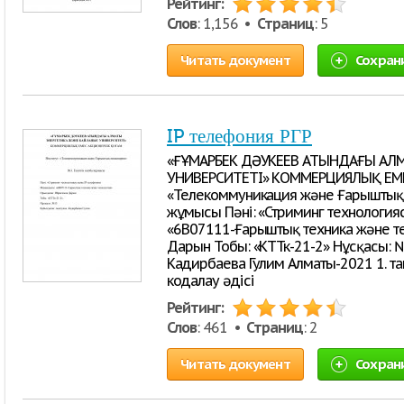
Рейтинг:
Слов
: 1,156 •
Страниц
: 5
Читать документ
Сохран
IP телефония РГР
«ҒҰМАРБЕК ДӘУКЕЕВ АТЫНДАҒЫ АЛ
УНИВЕРСИТЕТІ» КОММЕРЦИЯЛЫҚ ЕМЕ
«Телекоммуникация және Ғарыштық 
жұмысы Пәні: «Стриминг технология
«6В07111-Ғарыштық техника және т
Дарын Тобы: «КТТк-21-2» Нұсқасы: 
Кадирбаева Гулим Алматы-2021 1. 
кодалау әдісі
Рейтинг:
Слов
: 461 •
Страниц
: 2
Читать документ
Сохран