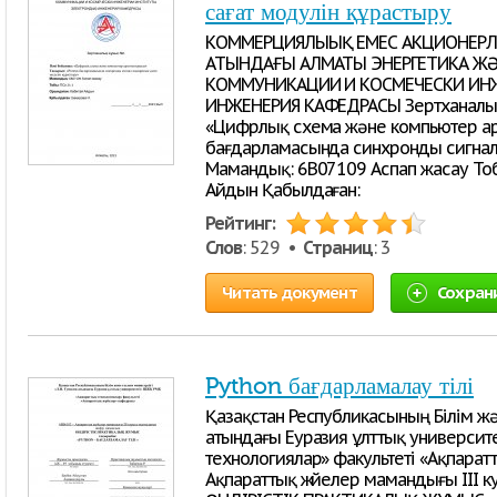
сағат модулін құрастыру
КОММЕРЦИЯЛЫЫҚ ЕМЕС АКЦИОНЕРЛІ
АТЫНДАҒЫ АЛМАТЫ ЭНЕРГЕТИКА ЖӘ
КОММУНИКАЦИИ И КОСМЕЧЕСКИ ИН
ИНЖЕНЕРИЯ КАФЕДРАСЫ Зертханалы
«Цифрлық схема және компьютер арх
бағдарламасында синхронды сигнал 
Мамандық: 6B07109 Аспап жасау Тоб
Айдын Қабылдаған:
Рейтинг:
Слов
: 529 •
Страниц
: 3
Читать документ
Сохран
Python бағдарламалау тілі
Қазақстан Республикасының Білім жә
атындағы Еуразия ұлттық университ
технологиялар» факультеті «Ақпара
Ақпараттық жүйелер мамандығы III 