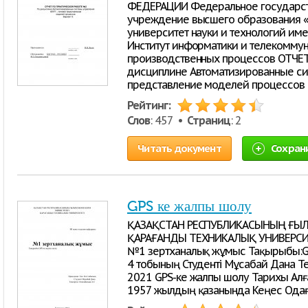
ФЕДЕРАЦИИ Федеральное государст
учреждение высшего образования 
университет науки и технологий име
Институт информатики и телекомму
производственных процессов ОТЧЕ
дисциплине Автоматизированные си
представление моделей процессов В
Рейтинг:
Слов
: 457 •
Страниц
: 2
Читать документ
Сохран
GPS ке жалпы шолу
ҚАЗАҚСТАН РЕСПУБЛИКАСЫНЫҢ ҒЫЛ
ҚАРАҒАНДЫ ТЕХНИКАЛЫҚ УНИВЕРСИТ
№1 зертханалық жұмыс Тақырыбы:GPS
4 тобының Студенті Мұсабай Дана Т
2021 GPS-ке жалпы шолу Тарихы Алға
1957 жылдың қазанында Кеңес Одағ