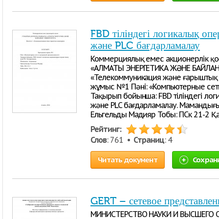
FBD тіліндегі логикалық оп
және PLC бағдарламалау
Коммерциялық емес акционерлік қ
«АЛМАТЫ ЭНЕРГЕТИКА ЖӘНЕ БАЙЛАНЫ
«Телекоммуникация және ғарыштық 
жұмыс №1 Пәні: «Компьютерные сет
Тақырып бойынша: FBD тіліндегі ло
және PLC бағдарламалау. Мамандығы
Ельгельды Мадияр Тобы: ПСк 21-2 Қ
Рейтинг:
Слов
: 761 •
Страниц
: 4
Читать документ
Сохран
GERT – сетевое представлен
МИНИСТЕРСТВО НАУКИ И ВЫСШЕГО 