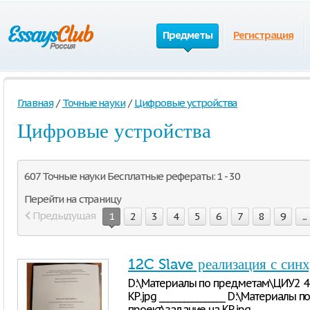
Предметы
Регистрация
Главная
/
Точные науки
/
Цифровые устройства
Цифровые устройства
607 Точные науки Бесплатные рефераты: 1 - 30
Перейти на страницу
Предыдущая
1
2
3
4
5
6
7
8
9
...
12C Slave реализация с син
D:\Материалы по предметам\ЦИУ2 4 
КР.jpg ________________ D:\Материал
проект\задание на КР.jpg ___________