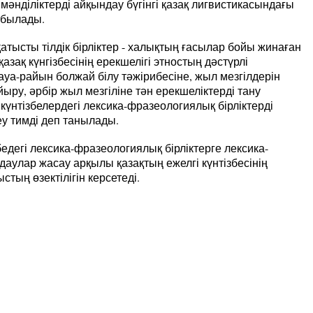
б. мәнділіктерді айқындау бүгінгі қазақ лигвистикасындағы
табылады.
қатысты тілдік бірліктер - халықтың ғасылар бойы жинаған
 қазақ күнгізбесінің ерекшелігі этностың дәстүрлі
уа-райын болжай білу тәжірибесіне, жыл мезгілдерін
ыру, әрбір жыл мезгіліне тән ерекшеліктерді тану
күнтізбелердегі лексика-фразеологиялық бірліктерді
еу тимді деп танылады.
едегі лексика-фразеологиялық бірліктерге лексика-
аулар жасау арқылы қазақтың ежелгі күнтізбесінің
тың өзектілігін керсетеді.