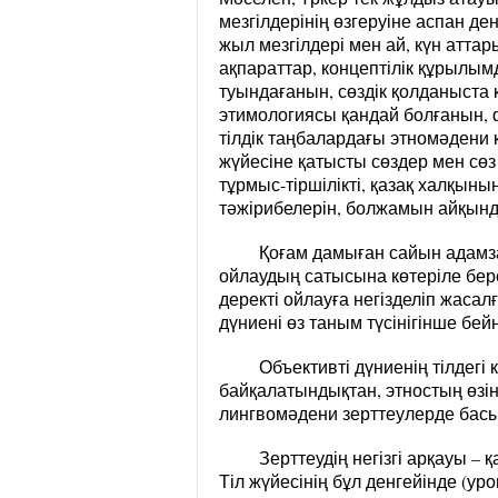
мезгілдерінің өзгеруіне аспан де
жыл мезгілдері мен ай, күн атта
ақпараттар, концептілік құрылы
туындағанын, сөздік қолданыста
этимологиясы қандай болғанын, 
тілдік таңбалардағы этномәдени
жүйесіне қатысты сөздер мен сөз 
тұрмыс-тіршілікті, қазақ халқын
тәжірибелерін, болжамын айқынд
Қоғам дамыған сайын адамзат
ойлаудың сатысына көтеріле бере
деректі ойлауға негізделіп жасал
дүниені өз таным түсінігінше бей
Объективті дүниенің тілдегі
байқалатындықтан, этностың өзін
лингвомәдени зерттеулерде басы
Зерттеудің негізгі арқауы – 
Тіл жүйесінің бұл денгейінде (