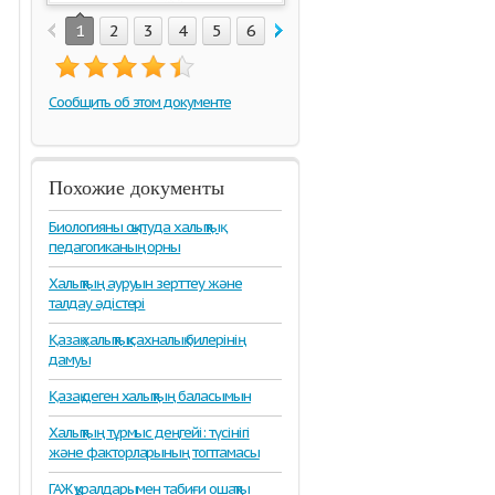
1
2
3
4
5
6
7
8
9
10
11
12
1
Сообщить об этом документе
Похожие документы
Биологияны оқытуда халықтық
педагогиканың орны
Халықтың ауруын зерттеу және
талдау әдістері
Қазақ халықтық сахналық билерінің
дамуы
Қазақ деген халықтың баласымын
Халықтың тұрмыс деңгейі: түсінігі
және факторларының топтамасы
ГАЖ құралдарымен табиғи ошақты