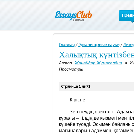
Пред
Главная
/
Гуманитарные науки
/
Лите
Халықтық күнтізбен
Автор:
Жанайдар Жумагелдин
• Июн
Просмотры
Страница 1 из 71
Кіріспе
Зерттеудің өзектілігі. Адам
құралы – тілдің де қызметі мен т
күшейе түседі. Осымен байланысты
мағыналарын адаммен, қоғаммен,