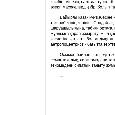
кәсібін
, мінезін, салт-дәстүрін т.
өзекті маселелердің бірі болып 
Байырғы қазақ күнтізбесіне 
тәжірибесінің көрінісі. Сондай-ақ
шаруашылығына, табиғи ортаға, а
жұлдызға қарап ажырату, жыл қай
қасиетіне қатысты болғандықтан, 
антропоцентристік бағытта зертт
Осымен байланысты, күнтізб
семантикалық, лингвомәдени талд
этномәдени сипатын таныту жұмыс
...