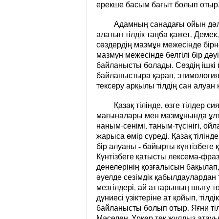
ерекше басым бағыт болып отыр
Адамның санадағы ойын дәл ә
алатын тілдік таңба қажет. Демек,
сөздердің мазмұн межесінде бірне
мазмұн межесінде белгілі бір дәу
байланысты болады. Сөздің ішкі
байланыстыра қарап, этимология
тексеру арқылы тілдің сан алуан
Қазақ тілінде, өзге тілдер с
мағыналары мен мазмұнында ұлт
наным-сенімі, таным-түсінігі, ой
жарыса өмір сүреді. Қазақ тілінд
бір алуаны - байырғы күнтізбеге
Күнтізбеге қатысты лексема-фра
денелерінің қозғалысын бақылап,
әуелде сезімдік қабылдаулардан 
мезгілдері, ай аттарының шығу т
дүниесі үзіктеріне ат қойып, тіл
байланысты болып отыр. Яғни тіл
Мәселен, Үркер тек жұлдыз атау