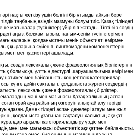
.
рі нақты жеткізу үшін белгілі бір ұтымды айқын бере
 тілдік таңбаның өзіндік мазмұны болуы тиіс. Қазақ тіліндегі
ше мағыналар (түсініктер) үйіріліп жатады. Тіпті бір сөздің
ірдегі аңыз, болжам, ырым, наным-сенім түсініктерімен
 мағыналарын, қолданыстағы мәнін объективті өмірмен
лық қырларына сүйеніп, лингвомәдени компоненттерін
 қызметі мен қасиеттері ашылады.
ияқты, сөздін лексикалық және фразеологиялық бірліктерінің
тық болмысқа, ұлттың дәстүрлі шаруашылығына өмірі мен
лау нәтижесімен байланысты концептілік категориялар
е осы күнге дейін сақталып, қолданыста жүрген сөздердің
 қатысты лексикалық және фразеологиялық бірліктер.
земалардың мәні мен мағынасы Қазақ халқының аспан
 соған орай ауа райының өзгеруін анықтай алу тәрізді
туындаған. Демек тілдегі аспан денелері атауы мен жыл
өркіні, қолданыста ұзағынан сақталуы халықтың ақиқат
дік құралдар арқылы категорияландыру үрдісімен
дің мәні мен мағынасы объективтік ақиқатпен байланысты.
ы (оним) ғана емес, бұл онимның мазмұнында жыл