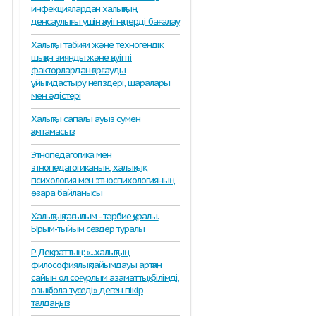
инфекциялардан халықтың
денсаулығы үшін қауіп-қатерді бағалау
Халықты табиғи және техногендік
шыққан зиянды және қауіпті
факторлардан қорғауды
ұйымдастыру негіздері, шаралары
мен әдістері
Халықты сапалы ауыз сумен
қамтамасыз
Этнопедагогика мен
этнопедагогиканың, халықтық
психология мен этноспихологияның
өзара байланысы
Халықтық тағылым - тәрбие құралы.
Ырым-тыйым сөздер туралы
Р.Декраттың: «...халықтың
философиялық пайымдауы артқан
сайын ол соғұрлым азаматтық, білімді,
озық бола түседі» деген пікір
талдаңыз