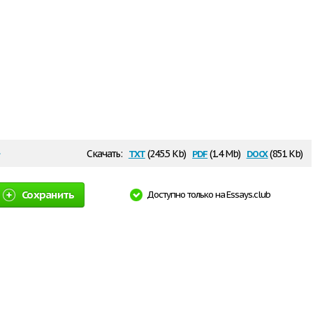
txt
pdf
docx
Скачать:
(245.5 Kb)
(1.4 Mb)
(851 Kb)
Сохранить
Доступно только на Essays.club