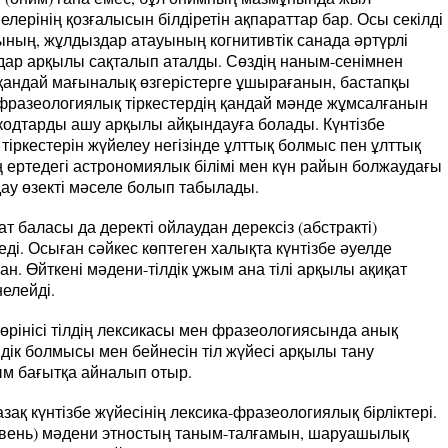
нелерінің қозғалысын білдіретін ақпараттар бар. Осы секілді
рының, жұлдыздар атауының когнитивтік санада әртүрлі
мдар арқылы сақталып аталды. Сөздің наным-сенімнен
 қандай мағыналық өзгерістерге ұшырағанын, бастапқы
фразеологиялық тіркестердің қандай мәнде жұмсалғанын
 кодтарды ашу арқылы айқындауға болады. Күнтізбе
тіркестерін жүйелеу негізінде ұлттық болмыс пен ұлттық
ың ертедегі астрономиялык білімі мен күн райын болжаудағы
ау өзекті мәселе болып табылады.
 баласы да деректі ойлаудан дерексіз (абстракті)
ді. Осыған сәйкес көптеген халықта күнтізбе әуелде
ған. Өйткені мәдени-тілдік ұжым ана тілі арқылы ақиқат
нелейді.
 көрінісі тілдің лексикасы мен фразеологиясында анық
дік болмысы мен бейнесін тіл жүйесі арқылы тану
м бағытқа айналып отыр.
қазақ күнтізбе жүйесінің лексика-фразеологиялық бірліктері.
уровень) мәдени этностың таным-талғамын, шаруашылық