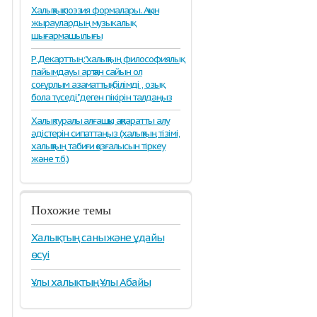
Халықтық поэзия формалары. Ақын
жыраулардың музыкалық
шығармашылығы
Р.Декарттың:"халықтың философиялық
пайымдауы артқан сайын ол
соғұрлым азаматтық, білімді , озық
бола түседі" деген пікірін талдаңыз
Халық туралы алғашқы ақпаратты алу
әдістерін сипаттаңыз (халықтың тізімі,
халықтың табиғи қозғалысын тіркеу
және т.б.)
Похожие темы
Халықтың саны және ұдайы
өсуі
Ұлы халықтың Ұлы Абайы