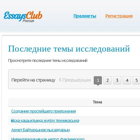
Предметы
Регистрация
Последние темы исследований
Просмотрите последние темы исследований
Перейти на страницу
Предыдущая
1
2
3
4
5
Тема
Создание простейшего приложения
Қысқа қашықтыққа жүгіру техникасына
Ахмет Байтұрсынов мысалдарын
Инвентаризация как метод фактического