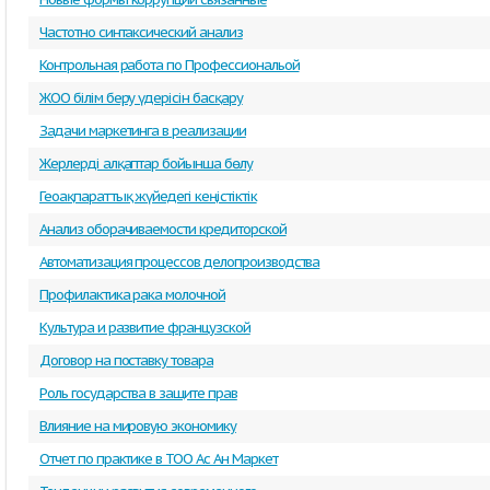
Частотно синтаксический анализ
Контрольная работа по Профессиональой
ЖОО білім беру үдерісін басқару
Задачи маркетинга в реализации
Жерлерді алқаптар бойынша бөлу
Геоақпараттық жүйедегі кеңістіктік
Анализ оборачиваемости кредиторской
Автоматизация процессов делопроизводства
Профилактика рака молочной
Культура и развитие французской
Договор на поставку товара
Роль государства в защите прав
Влияние на мировую экономику
Отчет по практике в ТОО Ас Ан Маркет