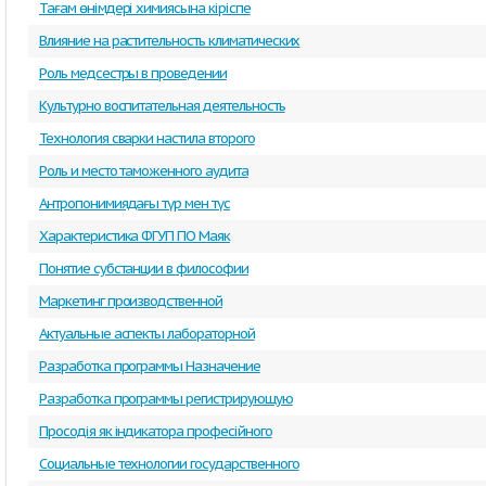
Тағам өнімдері химиясына кіріспе
Влияние на растительность климатических
Роль медсестры в проведении
Культурно воспитательная деятельность
Технология сварки настила второго
Роль и место таможенного аудита
Антропонимиядағы түр мен түс
Характеристика ФГУП ПО Маяк
Понятие субстанции в философии
Маркетинг производственной
Актуальные аспекты лабораторной
Разработка программы Назначение
Разработка программы регистрирующую
Просодія як індикатора професійного
Социальные технологии государственного