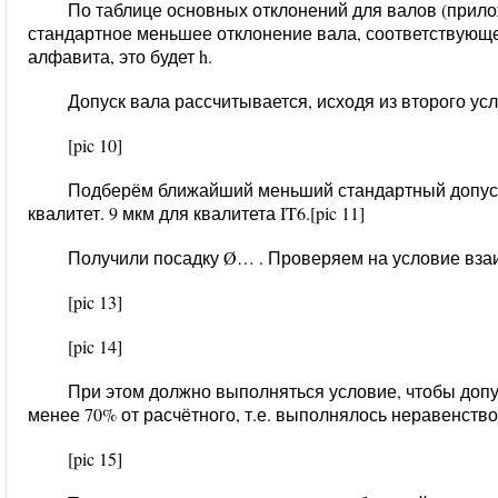
По таблице основных отклонений для валов (прил
стандартное меньшее отклонение вала, соответствующе
алфавита, это будет
h
.
Допуск вала рассчитывается, исходя из второго у
[pic 10]
Подберём ближайший меньший стандартный допуск
квалитет.
9 мкм для квалитета IT6.
[pic 11]
Получили посадку
Ø…
. Проверяем на условие вз
[pic 13]
[pic 14]
При этом должно выполняться условие, чтобы допу
менее 70% от расчётного, т.е. выполнялось неравенство
[pic 15]