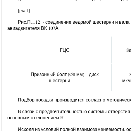
[pic 1]
Рис.П.1.12 - соединение ведомой шестерни и вала
авиадвигателя ВК-107А.
ГЦС
S
Призонный болт (Ø8 мм) – диск
шестерни
мкм
Подбор посадки производится согласно методически
В связи с предпочтительностью системы отверстия
основным отклонением H.
Исходя из условий полной взаимозаменяемости, о