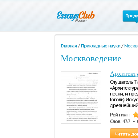
Пред
Главная
/
Прикладные науки
/
Москв
Москвоведение
Архитекту
Слушатель Ти
«Архитектура
песни, и пре
Гоголь) Иску
древнейший 
Рейтинг:
Слов
: 437 •
Читать до