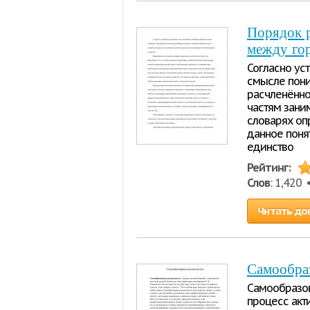
Порядок 
между го
Согласно ус
смысле пони
расчленённо
частям зани
словарях оп
данное поня
единство
Рейтинг:
Слов
: 1,420
Читать до
Самообра
Самообразов
процесс акт