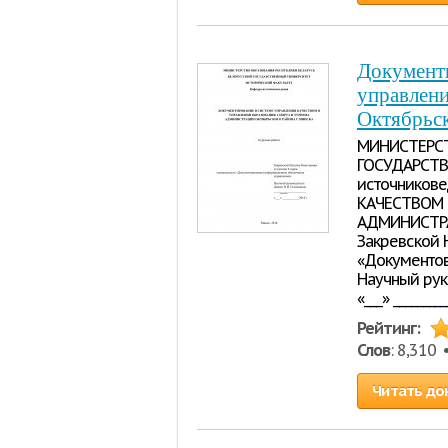
Документи
управлени
Октябрьск
МИНИСТЕРСТ
ГОСУДАРСТВ
источников
КАЧЕСТВОМ 
АДМИНИСТРА
Закревской 
«Документов
Научный руко
«___» _______
Рейтинг:
Слов
: 8,310
Читать до