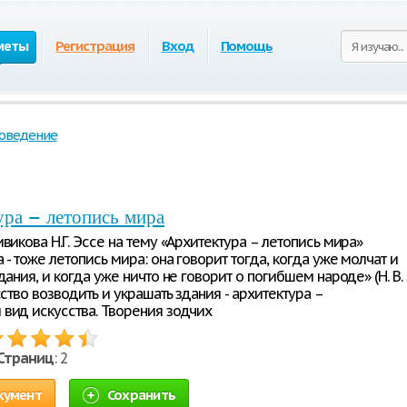
меты
Регистрация
Вход
Помощь
оведение
ра – летопись мира
викова Н.Г. Эссе на тему «Архитектура – летопись мира»
 - тоже летопись мира: она говорит тогда, когда уже молчат и
дания, и когда уже ничто не говорит о погибшем народе» (Н. В.
сство возводить и украшать здания - архитектура –
вид искусства. Творения зодчих
Страниц
: 2
кумент
Сохранить