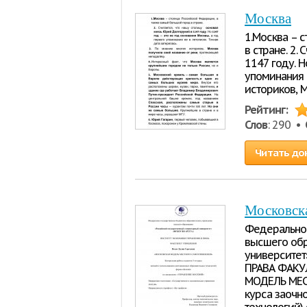
Москва
1.Москва – 
в стране. 2.
1147 году. Н
упоминания е
историков, 
Рейтинг:
Слов
: 290 •
Читать до
Московска
Федерально
высшего обр
университет
ПРАВА ФАКУ
МОДЕЛЬ МЕСТ
курса заочн