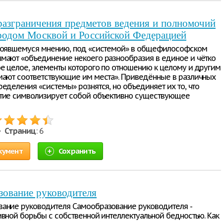
разграничения предметов ведения и полномочий
родом Москвой и Российской Федерацией
тоявшемуся мнению, под «системой» в общефилософском
мают «объединение некоего разнообразия в единое и чётко
е целое, элементы которого по отношению к целому и другим
мают соответствующие им места». Приведённые в различных
ределения «системы» рознятся, но объединяет их то, что
тие символизирует собой объективно существующее
 •
Страниц
: 6
кумент
Сохранить
зование руководителя
ание руководителя Самообразование руководителя -
ивной борьбы с собственной интеллектуальной бедностью. Как