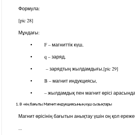
Формула:
[pic 28]
Мұндағы:
• F – магниттік күш,
• q – заряд,
•
– зарядтың жылдамдығы,
[pic 29]
• B – магнит индукциясы,
•
– жылдамдық пен магнит өрісі арасынд
B -нің бағыты. Магнит индукциясының күш сызықтары
Магнит өрісінің бағытын анықтау үшін оң қол ереж
...