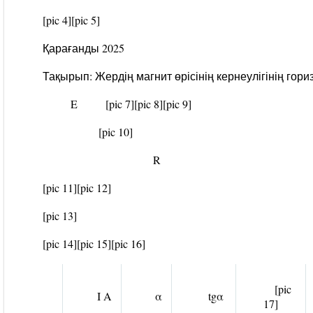
[pic 4]
[pic 5]
Қарағанды 2025
Тақырып: Жердің магнит өрісінің кернеулігінің гор
E
[pic 7]
[pic 8]
[pic 9]
[pic 10]
R
[pic 11]
[pic 12]
[pic 13]
[pic 14]
[pic 15]
[pic 16]
[pic
I A
α
tgα
17]