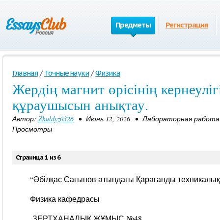
Предметы
Регистрация
Главная
/
Точные науки
/
Физика
Жердің магнит өрісінің кернеуліг
құраушысын анықтау.
Автор:
Zhuldyz0326
• Июнь 12, 2026 • Лабораторная работа 
Просмотры
Страница 1 из 6
“Әбілқас Сағынов атындағы Қарағанды техникалық
Физика кафедрасы
ЗЕРТХАНАЛЫҚ ЖҰМЫС №48