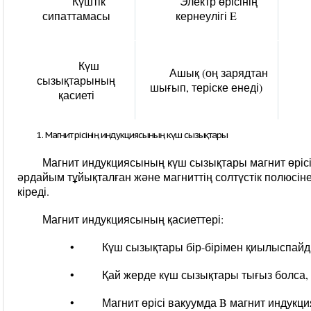
Күштік
Электр өрісінің
сипаттамасы
кернеулігі E
Күш
Ашық (оң зарядтан
сызықтарының
шығып, теріске енеді)
қасиеті
Магнит өрісінің индукциясының күш сызықтары
Магнит индукциясының күш сызықтары магнит өрісі
әрдайым тұйықталған және магниттің солтүстік полюсінен
кіреді.
Магнит индукциясының қасиеттері:
• Күш сызықтары бір-бірімен қиылыспайд
• Қай жерде күш сызықтары тығыз болса, ол ж
• Магнит өрісі вакуумда B магнит индукция