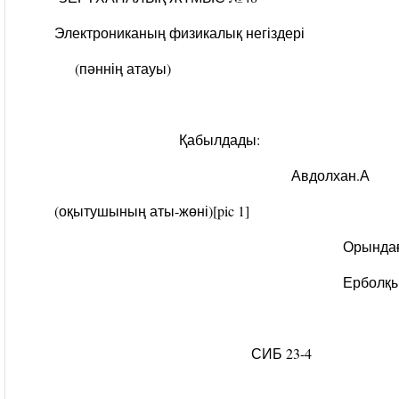
Электрониканың физикалық негіздері
(пәннің атауы)
Қабылдады:
Авдолхан.А
(оқытушының аты-жөні)
[pic 1]
Орындаған
Ерболқызы Жұл
(студенттің ат
СИБ 23-4
(тобы