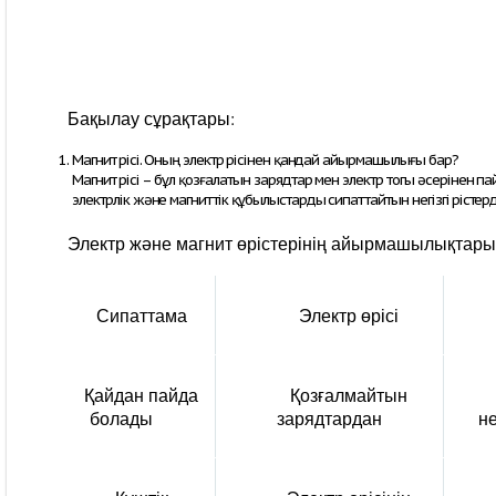
Бақылау сұрақтары:
Магнит өрісі. Оның электр өрісінен қандай айырмашылығы бар?
Магнит өрісі – бұл қозғалатын зарядтар мен электр тогы әсерінен пайда
электрлік және магниттік құбылыстарды сипаттайтын негізгі өрістерді
Электр және магнит өрістерінің айырмашылықтары
Сипаттама
Электр өрісі
Қайдан пайда
Қозғалмайтын
болады
зарядтардан
н