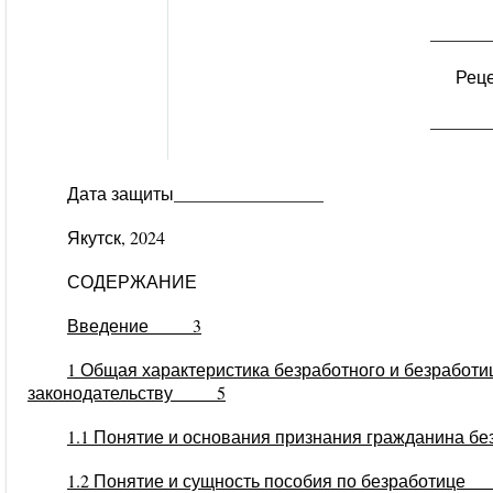
_______
Реце
_______
Дата защиты_________________
Якутск, 2024
СОДЕРЖАНИЕ
Введение 3
1 Общая характеристика безработного и безработи
законодательству 5
1.1 Понятие и основания признания гражданин
1.2 Понятие и сущность пособия по безработиц