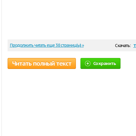
t
Продолжить читать еще 38 страниц(ы) »
Скачать:
Читать полный текст
Сохранить