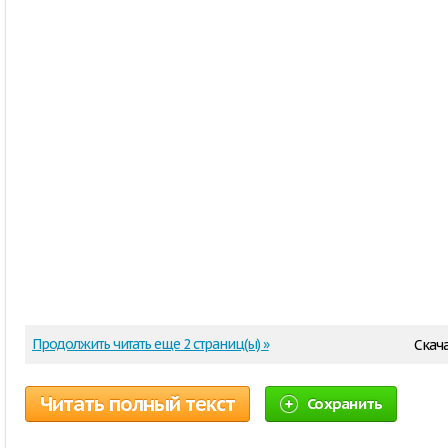
Продолжить читать еще 2 страниц(ы) »
Скача
Читать полный текст
Сохранить