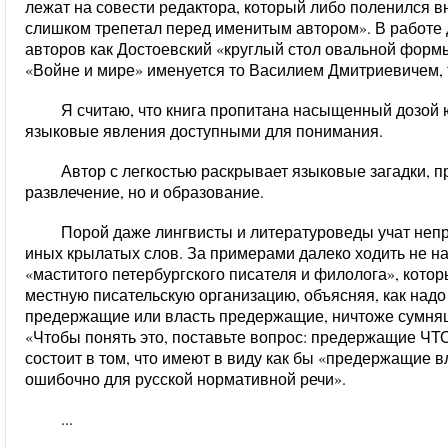
лежат на совести редактора, который либо поленился в
слишком трепетал перед именитым автором». В работе 
авторов как Достоевский «круглый стол овальной формы
«Войне и мире» именуется то Василием Дмитриевичем,
Я считаю, что книга пропитана насыщенный дозой 
языковые явления доступными для понимания.
Автор с легкостью раскрывает языковые загадки, п
развлечение, но и образование.
Порой даже лингвисты и литературоведы учат неп
иных крылатых слов. За примерами далеко ходить не на
«маститого петербургского писателя и филолога», кото
местную писательскую организацию, объясняя, как надо
предержащие или власть предержащие, ничтоже сумняш
«Чтобы понять это, поставьте вопрос: предержащие ЧТО
состоит в том, что имеют в виду как бы «предержащие вл
ошибочно для русской нормативной речи».
...