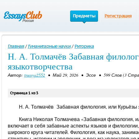
Предметы
Регистрация
Главная
/
Гуманитарные науки
/
Риторика
Н. А. Толмачёв Забавная филолог
языкотворчества
Автор:
trussya2552
• Май 29, 2026 • Эссе • 599 Слов (3 Стр
Страница 1 из 3
Н. А. Толмачёв Забавная филология, или Курьёзы
Книга Николая Толмачева «Забавная филология, и
включает в себя забавные аспекты языков и филологии,
широкого круга читателей. Филология, как наука, заним
структуры, истории и эволюции, и весьма увлекательно