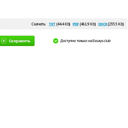
txt
pdf
docx
Скачать:
(44.4 Kb)
(461.9 Kb)
(235.5 Kb)
Сохранить
Доступно только на Essays.club