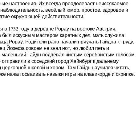
ые настроения. Их всегда преодолевает неиссякаемое
 наблюдательность, весёлый юмор, простое, здоровое и
иятие окружающей действительности.
в 1732 году в деревне Рорау на востоке Австрии,
а был искусным мастером каретных дел, мать служила
ьца Рорау. Родители рано начали приучать Гайдна к труду,
тец Йозефа совсем не знал нот, но любил петь и
а маленький Гайдн подпевал чистым серебристым голосом.
го отправили в соседский город Хайнбург к дальнему
 церковной школой и хором. Там Гайдн научился читать,
также начал осваивать навыки игры на клавикорде и скрипке.