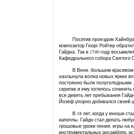
Посетив проездом Хайнбург
композитор Георг Ройтер обрат
Гайдна. Так в 1740 году восьмиле
Кафедрального собора Святого 
В Вене, большом красивом г
нахлынула волна новых ярких вп
постоянно были полуголодными .
скрипке и ему хотелось сочинять
все девять лет пребывания Гайдн
Йозеф упорно добивался своей ц
В 18 лет, когда у юноши ста
капеллы. Гайдн стал делать люб
грошовые уроки пения, игры на к
инструментальных ансамблях, ис