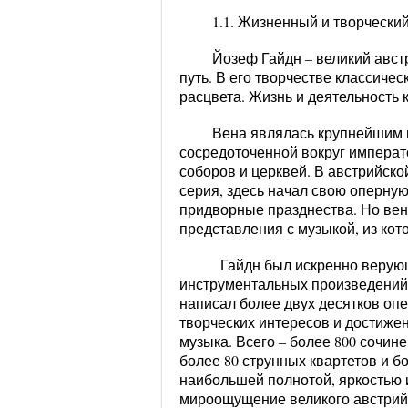
1.1. Жизненный и творчески
Йозеф Гайдн – великий авст
путь. В его творчестве классичес
расцвета. Жизнь и деятельность 
Вена являлась крупнейшим 
сосредоточенной вокруг императо
соборов и церквей. В австрийско
серия, здесь начал свою оперну
придворные празднества. Но ве
представления с музыкой, из кот
Гайдн был искренно верующи
инструментальных произведений 
написал более двух десятков опе
творческих интересов и достиже
музыка. Всего – более 800 сочин
более 80 струнных квартетов и бо
наибольшей полнотой, яркостью
мироощущение великого австрийс