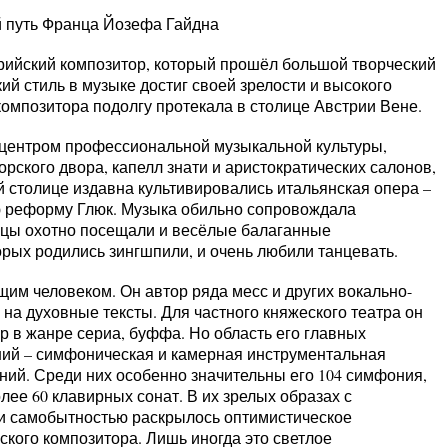
й путь Франца Йозефа Гайдна
рийский композитор, который прошёл большой творческий
кий стиль в музыке достиг своей зрелости и высокого
композитора подолгу протекала в столице Австрии Вене.
центром профессиональной музыкальной культуры,
рского двора, капелл знати и аристократических салонов,
й столице издавна культивировались итальянская опера –
ю реформу Глюк. Музыка обильно сопровождала
нцы охотно посещали и весёлые балаганные
орых родились зингшпили, и очень любили танцевать.
м человеком. Он автор ряда месс и других вокально-
на духовные тексты. Для частного княжеского театра он
р в жанре сериа, буффа. Но область его главных
ний – симфоническая и камерная инструментальная
ений. Среди них особенно значительны его 104 симфония,
лее 60 клавирных сонат. В их зрелых образах с
 и самобытностью раскрылось оптимистическое
кого композитора. Лишь иногда это светлое