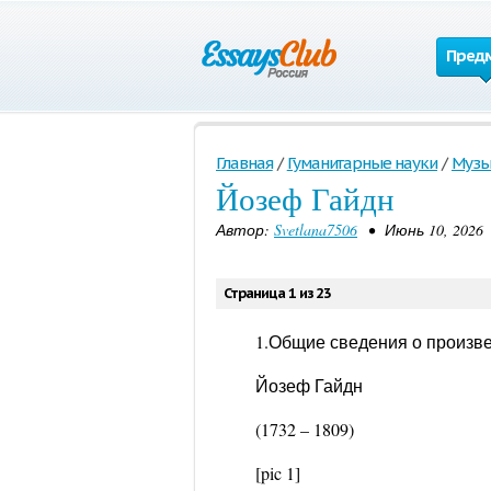
Пред
Главная
/
Гуманитарные науки
/
Музы
Йозеф Гайдн
Автор:
Svetlana7506
• Июнь 10, 2026
Страница 1 из 23
1.Общие сведения о произве
Йозеф Гайдн
(1732 – 1809)
[pic 1]