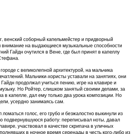
, венский соборный капельмейстер и придворный
ил внимание на выдающиеся музыкальные способности
тний Гайдн очутился в Вене, где был принят в капеллу
Стефана.
ороде с великолепной архитектурой, на мальчика
ечатлений. Мальчики-хористы уставали на занятиях, они
 Гайдн продолжал учиться пению, игре на клавире и
 музыку. Но Ройтер, слишком занятый своими делами, за
а в капелле, дал ему только два урока композиции. Но
ели, усердно занимаясь сам.
л ломаться голос, его грубо и безжалостно выкинули из
ую подвернувшуюся работу: переписывал ноты, давал
лавире, участвовал в качестве скрипача в уличных
полнявших в ночное время серенады в честь кого-либо из