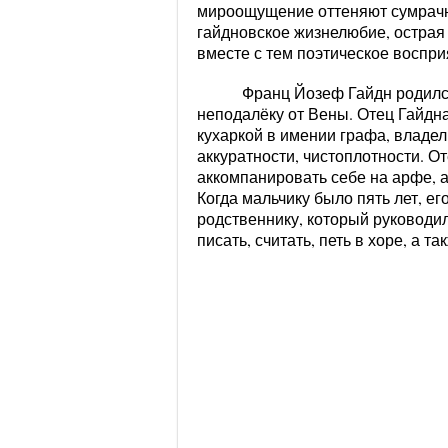
мироощущение оттеняют сумрачн
гайдновское жизнелюбие, острая
вместе с тем поэтическое воспр
Франц Йозеф Гайдн родился 
неподалёку от Вены. Отец Гайдн
кухаркой в имении графа, владел
аккуратности, чистоплотности. О
аккомпанировать себе на арфе, 
Когда мальчику было пять лет, е
родственнику, который руководил
писать, считать, петь в хоре, а 