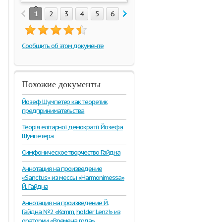
1
2
3
4
5
6
7
8
9
10
11
12
1
Сообщить об этом документе
Похожие документы
Йозеф Шумпетер как теоретик
предпринимательства
Теорія елітарної демократії Йозефа
Шумпетера
Симфоническое творчество Гайдна
Аннотация на произведение
«Sanctus» из мессы «Harmonimessa»
Й. Гайдна
Аннотация на произведение Й.
Гайдна №2 «Komm, holder Lenz!» из
оратории «Времена года»