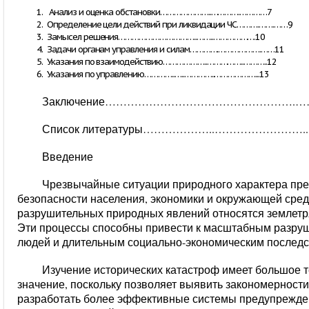
Анализ и оценка обстановки…………………..………….…………7
Определение цели действий при ликвидации ЧС……….…….……9
Замысел решения……………………………..……..……………….10
Задачи органам управления и силам………….……………….……11
Указания по взаимодействию………………..……………..………..12
Указания по управлению…………..…..…………..………………...13
Заключение…………………………………………….……
Список литературы………………..…………………
Введение
Чрезвычайные ситуации природного характера пре
безопасности населения, экономики и окружающей сред
разрушительных природных явлений относятся землетр
Эти процессы способны привести к масштабным разру
людей и длительным социально-экономическим последс
Изучение исторических катастроф имеет большое т
значение, поскольку позволяет выявить закономерност
разработать более эффективные системы предупрежден