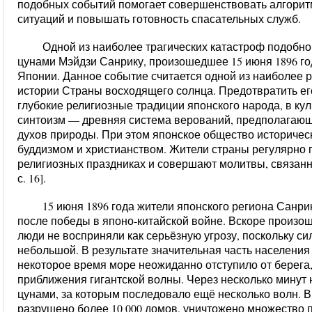
подобных событий помогает совершенствовать алгори
ситуаций и повышать готовность спасательных служб.
Одной из наиболее трагических катастроф подобно
цунами Мэйдзи Санрику, произошедшее 15 июня 1896 го
Японии. Данное событие считается одной из наиболее 
истории Страны восходящего солнца. Предотвратить ег
глубокие религиозные традиции японского народа, в кул
синтоизм — древняя система верований, предполагающ
духов природы. При этом японское общество историчес
буддизмом и христианством. Жители страны регулярно 
религиозных праздниках и совершают молитвы, связанн
с. 16].
15 июня 1896 года жители японского региона Санр
после победы в японо-китайской войне. Вскоре произо
люди не восприняли как серьёзную угрозу, поскольку си
небольшой. В результате значительная часть населения
некоторое время море неожиданно отступило от берега,
приближения гигантской волны. Через несколько минут
цунами, за которым последовало ещё несколько волн. 
разрушено более 10 000 домов, уничтожено множество 