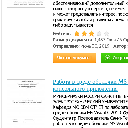
обеспечивающий дополнительный ка
лишь электронную версию, не имея п
и может представлять интерес, поск
практически любая развитая аптека 
либо задумывается
Рейтинг:
Размер документа:
1,457 Слов / 6 С
Отправлено:
Июнь 30, 2019
Автор:
Читать документ
Сохран
Работа в среде оболочки MS
консольного приложения
МИНОБРНАУКИ РОССИИ САНКТ-ПЕТЕ
ЭЛЕКТРОТЕХНИЧЕСКИЙ УНИВЕРСИТЕТ 
Кафедра МО ЭВМ ОТЧЕТ по лаборато
среде оболочки MS Visual C 2010.
Со
Студента гр. Преподаватель Санкт-П
работать в среде оболочки MS Visual