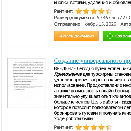
кнопки: вставки, удаления и обновле
Рейтинг:
Размер документа:
6,746 Слов / 27 
Отправлено:
Ноябрь 15, 2023
Авто
Читать документ
Сохран
Создание универсального пр
ВВЕДЕНИЕ Сегодня путешественники 
Приложение
для турфирмы станови
удовлетворения запросов клиентов н
использовании. Предоставление инф
а также возможность онлайн-бронир
значительно улучшает опыт клиенто
больше клиентов. Цель работы -
соз
которое позволит пользователям ле
бронировать путевки и получать кач
ходе работы были
Рейтинг: