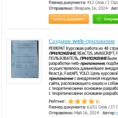
Размер документа:
412 Слов / 2 Стр
Отправлено:
Февраль 16, 2024
Авт
Читать документ
Сохран
Создание web-приложения
РЕФЕРАТ Курсовая работа из 48 стран
ПРИЛОЖЕНИЕ
, REACT.JS, JAVASCRIPT,
ПОЛЬЗОВАТЕЛЬ,
ПРИЛОЖЕНИЕ
Были 
разработки web-
приложения
, подб
осуществлялось дальнейшее внедр
React.js, FastAPI, YOLO. Цель курсов
приложение
с внедренной моделью
сайта, распознающего кошек и собак 
с теоретическими основами разраб
с теоретическими основами разраб
Рейтинг:
Размер документа:
6,631 Слов / 27 
Отправлено:
Май 16, 2024
Автор: