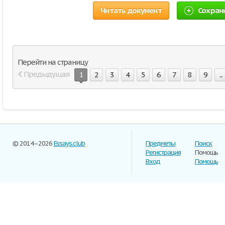
Читать документ
Сохран
Перейти на страницу
Предыдущая
1
2
3
4
5
6
7
8
9
...
© 2014–2026
Essays.club
Предметы
Поиск
Регистрация
Помощь
Вход
Помощь