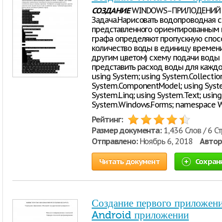
СОЗДАНИЕ
WINDOWS–ПРИЛОДЕНИЙ С
Задача.Нарисовать водопроводная с
представленного ориентированным 
графа определяют пропускную спосо
количество воды в единицу времени)
другим цветом) схему подачи воды 
представить расход воды для каждо
using System; using System.Collection
System.ComponentModel; using System
System.Linq; using System.Text; using
System.Windows.Forms; namespace 
Рейтинг:
Размер документа:
1,436 Слов / 6 С
Отправлено:
Ноябрь 6, 2018
Автор
Читать документ
Сохран
Создание первого приложени
Android приложении