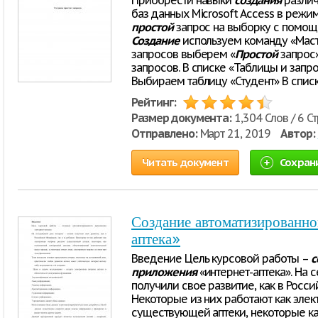
Приобрести навыки
создания
различ
баз данных Microsoft Access в режим
простой
запрос на выборку с помощь
Создание
используем команду «Маст
запросов выберем «
Простой
запрос»
запросов. В списке «Таблицы и зап
Выбираем таблицу «Студент» В спи
Рейтинг:
Размер документа:
1,304 Слов / 6 С
Отправлено:
Март 21, 2019
Автор:
Читать документ
Сохран
Создание автоматизированно
аптека»
Введение Цель курсовой работы –
с
приложения
«интернет-аптека». На 
получили свое развитие, как в Росс
Некоторые из них работают как элек
существующей аптеки, некоторые ка