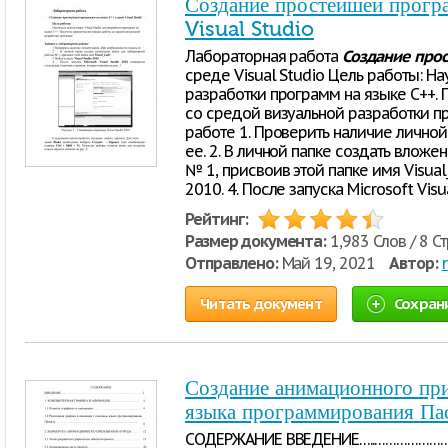
Создание простейшей прогр
Visual Studio
Лабораторная работа
Создание
про
среде Visual Studio Цель работы: На
разработки программ на языке С++. 
со средой визуальной разработки п
работе 1. Проверить наличие личной
ее. 2. В личной папке создать влож
№ 1, присвоив этой папке имя Visual_
2010. 4. После запуска Microsoft Visu
Рейтинг:
Размер документа:
1,983 Слов / 8 С
Отправлено:
Май 19, 2021
Автор:
Читать документ
Сохран
Создание анимационного пр
языка программирования Па
СОДЕРЖАНИЕ ВВЕДЕНИЕ…..……………