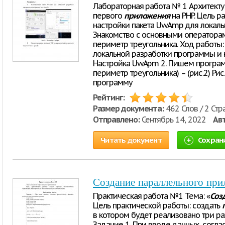
Лабораторная работа № 1 Архитекту
первого
приложения
на PHP. Цель р
настройки пакета UwAmp для локаль
Знакомство с основными операторам
периметр треугольника. Ход работы:
локальной разработки программы и на
Настройка UwApm 2. Пишем программ
периметр треугольника) – (рис.2) Ри
программу
Рейтинг:
Размер документа:
462 Слов / 2 Стр
Отправлено:
Сентябрь 14, 2022
Ав
Читать документ
Сохран
Создание параллельного пр
Практическая работа №1 Тема: «
Соз
Цель практической работы: создать
в котором будет реализовано три ра
Задание 1. При вводе данных, согла