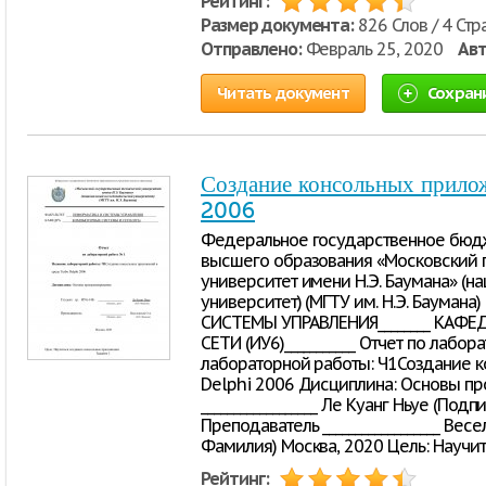
Рейтинг:
Размер документа:
826 Слов / 4 Стр
Отправлено:
Февраль 25, 2020
Авт
Читать документ
Сохран
Создание консольных прило
2006
Федеральное государственное бюд
высшего образования «Московский 
университет имени Н.Э. Баумана» (
университет) (МГТУ им. Н.Э. Баума
СИСТЕМЫ УПРАВЛЕНИЯ________ КАФЕ
СЕТИ (ИУ6)___________ Отчет по лабо
лабораторной работы: Ч1Создание 
Delphi 2006 Дисциплина: Основы пр
__________________ Ле Куанг Ньуе (Подп
Преподаватель __________________ Весел
Фамилия) Москва, 2020 Цель: Научит
Рейтинг: