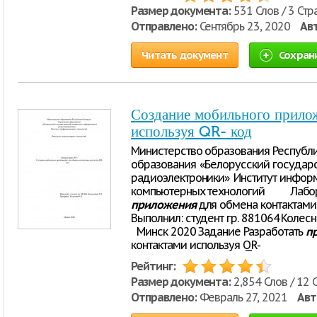
Размер документа:
531 Слов / 3 Стр
Отправлено:
Сентябрь 23, 2020
Ав
Читать документ
Сохран
Создание мобильного прилож
используя QR- код
Министерство образования Республ
образования «Белорусский государ
радиоэлектроники» Институт инфо
компьютерных технологий Лабо
приложения
для обмена контак
Выполнил: студент гр. 881064 Коле
Минск 2020 Задание Разработать
п
контактами используя QR-
Рейтинг:
Размер документа:
2,854 Слов / 12 
Отправлено:
Февраль 27, 2021
Авт