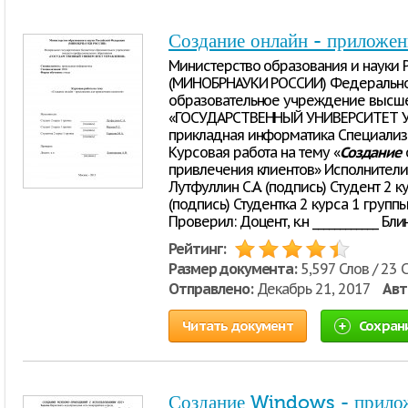
Создание онлайн - приложен
Министерство образования и науки
(МИНОБРНАУКИ РОССИИ) Федерально
образовательное учреждение высше
«ГОСУДАРСТВЕННЫЙ УНИВЕРСИТЕТ УП
прикладная информатика Специализ
Курсовая работа на тему «
Создание
привлечения клиентов» Исполнители: С
Лутфуллин С.А. (подпись) Студент 2 ку
(подпись) Студентка 2 курса 1 группы 
Проверил: Доцент, к.н ____________ Бл
Рейтинг:
Размер документа:
5,597 Слов / 23 
Отправлено:
Декабрь 21, 2017
Авт
Читать документ
Сохран
Создание Windows - прилож