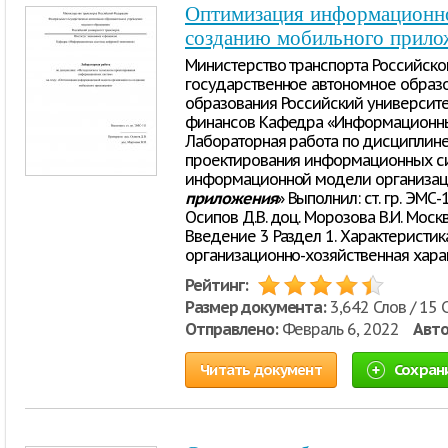
Оптимизация информационно
созданию мобильного прило
Министерство транспорта Российс
государственное автономное образ
образования Российский университет
финансов Кафедра «Информационны
Лабораторная работа по дисциплине
проектирования информационных си
информационной модели организа
приложения
» Выполнил: ст. гр. ЭМС-1
Осипов Д.В. доц. Морозова В.И. Москв
Введение 3 Раздел 1. Характеристик
организационно-хозяйственная хара
Рейтинг:
Размер документа:
3,642 Слов / 15 
Отправлено:
Февраль 6, 2022
Авто
Читать документ
Сохран