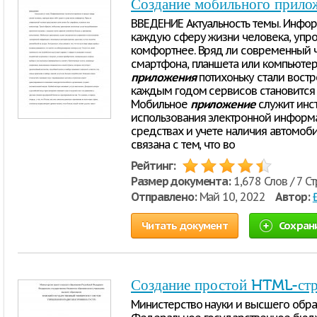
Создание мобильного прило
ВВЕДЕНИЕ Актуальность темы. Инфо
каждую сферу жизни человека, упро
комфортнее. Вряд ли современный 
смартфона, планшета или компьютер
приложения
потихоньку стали востр
каждым годом сервисов становится 
Мобильное
приложение
служит инс
использования электронной информ
средствах и учете наличия автомоби
связана с тем, что во
Рейтинг:
Размер документа:
1,678 Слов / 7 С
Отправлено:
Май 10, 2022
Автор:
Читать документ
Сохран
Создание простой HTML-стр
Министерство науки и высшего обр