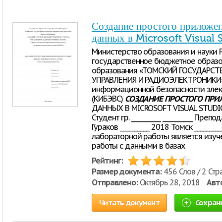
Создание простого приложен
данных в Microsoft Visual 
Министерство образования и науки
государственное бюджетное образ
образования «ТОМСКИЙ ГОСУДАРС
УПРАВЛЕНИЯ И РАДИОЭЛЕКТРОНИКИ» 
информационной безопасности элек
(КИБЭВС)
СОЗДАНИЕ
ПРОСТОГО
ПРИ
ДАННЫХ В MICROSOFT VISUAL STUDIO
Студент гр. __________ __________ Преп
Гураков __________ 2018 Томск _______
лабораторной работы является изуч
работы с данными в базах
Рейтинг:
Размер документа:
456 Слов / 2 Стр
Отправлено:
Октябрь 28, 2018
Авт
Читать документ
Сохран