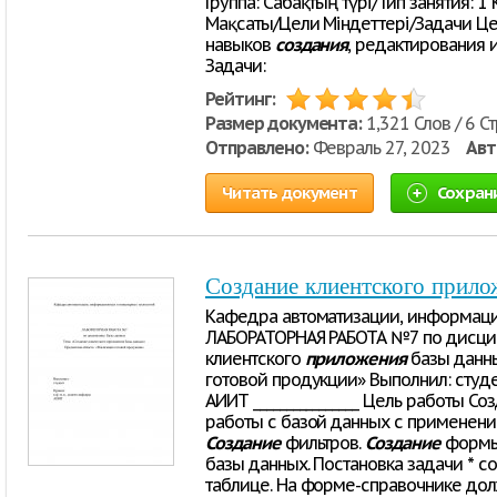
Группа: Сабақтың түрі/Тип занятия: 1
Мақсаты/Цели Міндеттері/Задачи Ц
навыков
создания
, редактирования
Задачи:
Рейтинг:
Размер документа:
1,321 Слов / 6 С
Отправлено:
Февраль 27, 2023
Авт
Читать документ
Сохран
Создание клиентского прило
Кафедра автоматизации, информаци
ЛАБОРАТОРНАЯ РАБОТА №7 по дисцип
клиентского
приложения
базы данны
готовой продукции» Выполнил: студен
АИИТ ________________ Цель работы Со
работы с базой данных с применени
Создание
фильтров.
Создание
формы 
базы данных. Постановка задачи * 
таблице. На форме-справочнике до