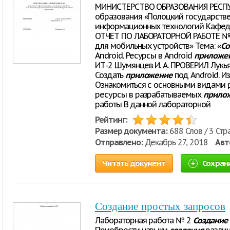
МИНИСТЕРСТВО ОБРАЗОВАНИЯ РЕСПУ
образования «Полоцкий государстве
информационных технологий Кафед
ОТЧЕТ ПО ЛАБОРАТОРНОЙ РАБОТЕ №
для мобильных устройств» Тема: «
Со
Android. Ресурсы в Android
приложе
ИТ-2 Шумянцев И. А. ПРОВЕРИЛ Лукья
Создать
приложение
под Android. И
Ознакомиться с основными видами р
ресурсы в разрабатываемых
прило
работы В данной лабораторной
Рейтинг:
Размер документа:
688 Слов / 3 Стр
Отправлено:
Декабрь 27, 2018
Авт
Читать документ
Сохран
Создание простых запросов
Лабораторная работа № 2
Создание