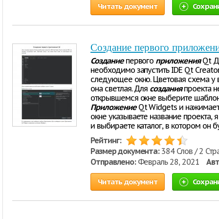
Читать документ
Сохран
Создание первого приложен
Создание
первого
приложения
Qt 
необходимо запустить IDE Qt Creator
следующее окно. Цветовая схема у 
она светлая. Для
создания
проекта н
открывшемся окне выберите шабло
Приложение
Qt Widgets и нажимает
окне указываете название проекта, я
и выбираете каталог, в котором он б
Рейтинг:
Размер документа:
384 Слов / 2 Стр
Отправлено:
Февраль 28, 2021
Авт
Читать документ
Сохран