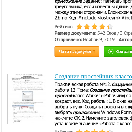
приложение
Задание: Написать пр
треугольника, если известны длины 
между этими сторонами. Блок-схема:
2.bmp Код: #include <iostream> #inc
Рейтинг:
Размер документа:
542 Слов / 3 Стр
Отправлено:
Ноябрь 9, 2019
Автор
Читать документ
Сохран
Создание простейших класс
Практическая работа №12.
Создание
работа 12. Тема:
Создание
простейш
простой
класс Worker («Рабочий») со
возраст, вес. Ход работы: 1. В окне 
выбрать пункт Создать проект и в от
выбрать
приложение
Windows Form. 
нажмите ОК. 2. Измените заголовок ф
установите значение «Работа с класс