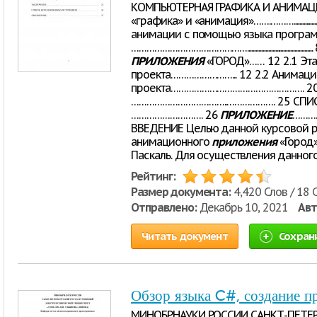
КОМПЬЮТЕРНАЯ ГРАФИКА И АНИМАЦИ
«графика» и «анимация»…….………..................
анимации с помощью языка програм
………………………………………................................
ПРИЛОЖЕНИЯ
«ГОРОД»…… 12 2.1 Эта
проекта……………………... 12 2.2 Анимаци
проекта……………………………………………. 20 
………………………………..………………. 25 СПИ
………………………. 26
ПРИЛОЖЕНИЕ
………
ВВЕДЕНИЕ Целью данной курсовой р
анимационного
приложения
«Город
Паскаль. Для осуществления данног
Рейтинг:
Размер документа:
4,420 Слов / 18 
Отправлено:
Декабрь 10, 2021
Авт
Читать документ
Сохран
Обзор языка C#, создание 
МИНОБРНАУКИ РОССИИ САНКТ-ПЕТЕ