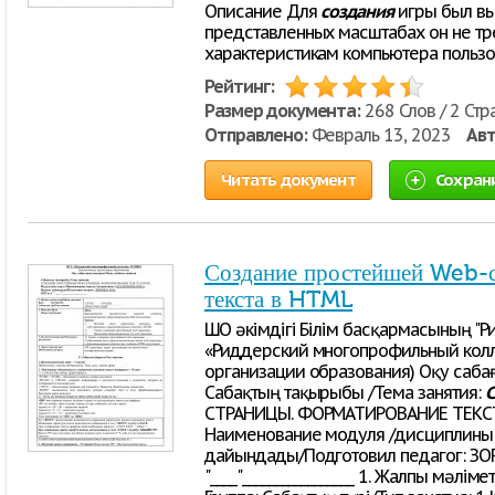
Описание Для
создания
игры был выб
представленных масштабах он не тр
характеристикам компьютера пользов
Рейтинг:
Размер документа:
268 Слов / 2 Стр
Отправлено:
Февраль 13, 2023
Авт
Читать документ
Сохран
Создание простейшей Web-
текста в HTML
ШҚО әкімдігі Білім басқармасының "
«Риддерский многопрофильный кол
организации образования) Оқу саба
Сабақтың тақырыбы /Тема занятия:
СТРАНИЦЫ. ФОРМАТИРОВАНИЕ ТЕКСТА
Наименование модуля /дисциплин
дайындады/Подготовил педагог: ЗОРК
"____"_________________ 1. Жалпы мәл