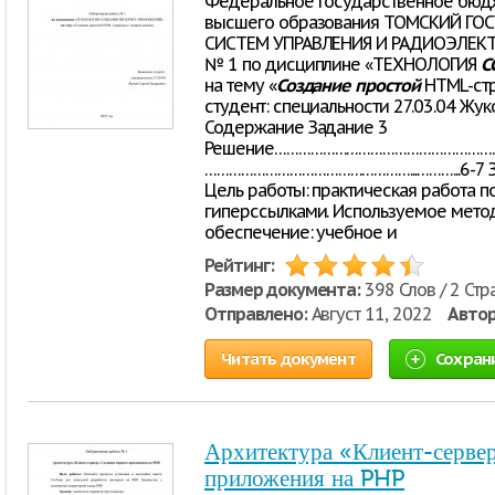
Федеральное государственное бюд
высшего образования ТОМСКИЙ ГО
СИСТЕМ УПРАВЛЕНИЯ И РАДИОЭЛЕКТР
№ 1 по дисциплине «ТЕХНОЛОГИЯ
С
на тему «
Создание
простой
HTML-стр
студент: специальности 27.03.04 Жу
Содержание Задание 3
Решение………………………………………………………
……………………………………………...………...6-7 Зак
Цель работы: практическая работа п
гиперссылками. Используемое мето
обеспечение: учебное и
Рейтинг:
Размер документа:
398 Слов / 2 Стр
Отправлено:
Август 11, 2022
Автор
Читать документ
Сохран
Архитектура «Клиент-сервер
приложения на PHP