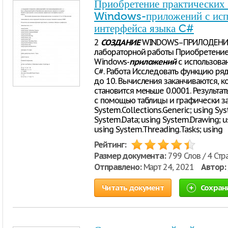
Приобретение практических
Windows-приложений с исп
интерфейса языка C#
2
СОЗДАНИЕ
WINDOWS–ПРИЛОДЕНИЙ 
лабораторной работы Приобретение
Windows-
приложений
с использова
C#. Работа Исследовать функцию ряд
до 10. Вычисления заканчиваются, 
становится меньше 0.0001. Результа
с помощью таблицы и графически зав
System.Collections.Generic; using S
System.Data; using System.Drawing; u
using System.Threading.Tasks; using
Рейтинг:
Размер документа:
799 Слов / 4 Стр
Отправлено:
Март 24, 2021
Автор:
Читать документ
Сохран