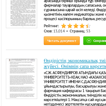
арасында бірінші орында тұр. Өнім
фирмалар тауарлардың сапасына, он
сұранысына қарай өсіп келеді. Өндір
қызметінің көлем индикаторы және он
процесі кәсіпорынның барлық ресу
Рейтинг:
Слов
: 13,014 •
Страниц
: 53
Читать документ
Сохран
Өндірістің экономикалық тиі
жүйесі. Өнімнің сапа көрсет
«С.Ж. АСФЕНДИЯРОВ АТЫНДАҒЫ ҚА
УНИВЕРСИТЕТІ» КЕАҚ НАО «КАЗАХ
УНИВЕРСИТЕТ ИМЕНИ С.Д.АСФЕНДИ
ұйымдастырылуы, басқарылуы және
фармация кафедрасы 1 тақырып Басы
Өндірістің экономикалық тиімділік кө
көрсеткіштері 1. Мақсатқа сай нұсқа
негіздемесі зерттелетін нұсқаларды