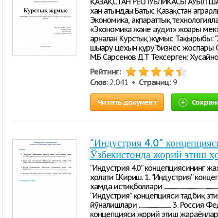
ҚАЗАҚСТАН РЕСПУБЛИКАСЫ АУЫЛ Ш
хан атындағы Батыс Қазақстан аграр
Экономика, ақпараттық технологияла
«Экономика және аудит» жоғары мект
арналған Курстық жұмыс Тақырыбы: 
шығару цехын құру’’бизнес жоспары
М.Б Сарсенов Д.Т Тексерген: Хусайно
Рейтинг:
Слов
: 2,041 •
Страниц
: 9
Читать документ
Сохран
“Индустрия 4.0” концепцияс
Ўзбекистонда жорий этиш ҳ
“Индустрия 4.0” концепциясининг ж
ҳолати I.Кириш. 1. “Индустрия” кон
хамда истиқболлари ...................................................
“Индустрия” қонцепцияси тадбиқ эт
йўналишлари .................................. 3
концепцияси жорий этиш жараёнлари ........................................