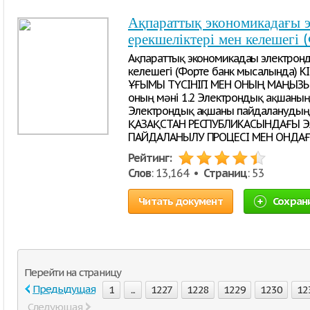
Ақпараттық экономикадағы 
ерекшеліктері мен келешегі 
Ақпараттық экономикадағы электрон
келешегі (Форте банк мысалында) 
ҰҒЫМЫ ТҮСІНІГІ МЕН ОНЫҢ МАҢЫЗЫ 1
оның мәні 1.2 Электрондық ақшаның
Электрондық ақшаны пайдаланудың 
ҚАЗАҚСТАН РЕСПУБЛИКАСЫНДАҒЫ 
ПАЙДАЛАНЫЛУ ПРОЦЕСІ МЕН ОНДА
Рейтинг:
Слов
: 13,164 •
Страниц
: 53
Читать документ
Сохран
Перейти на страницу
Предыдущая
1
...
1227
1228
1229
1230
12
Следующая