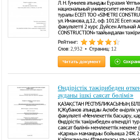
Л. Н. Гумилев атындағы Еуразия Ұлтт
национальный университет имени Л.Н
туралы ЕСЕП ТОО «SIMETRI CONSTRUC
ул. Иманова, д.12, оф. 1012Е Есеп 
факультетті 2 курс Дүйсен Алтынай 
CONSTRUCTION» тағайындалған тәжіри
Рейтинг:
Слов
: 2,932 •
Страниц
: 12
Читать документ
Сохран
Өндірістік тәжірибеден өтк
ауданы ішкі саясат бөлімі»
ҚАЗАҚСТАН РЕСПУБЛИКАСЫНЫҢ БІЛ
Қ.Жұбанов атындағы Ақтөбе өңірлік 
факультеті «Мемлекеттік басқару, 
Өндірістік тәжірибеден өткендігі ту
саясат бөлімі» мемлекеттік мекеме
«Қаржы» мамандығы бойынша 2ФК 2 т
Қайржанқызы (Фамилиасы,аты,әкесін