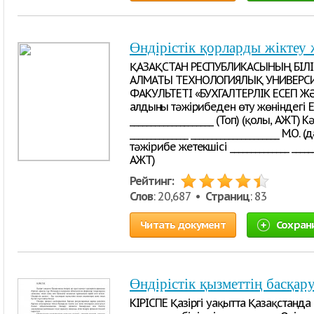
Өндірістік қорларды жіктеу 
ҚАЗАҚСТАН РЕСПУБЛИКАСЫНЫҢ БІЛ
АЛМАТЫ ТЕХНОЛОГИЯЛЫҚ УНИВЕРС
ФАКУЛЬТЕТІ «БУХГАЛТЕРЛІК ЕСЕП 
алдынғы тәжірибеден өту жөніндегі ЕС
____________________ (Топ) (қолы, АЖТ
______________ _____________________ М.
тәжірибе жетекшісі ______________ ______
АЖТ)
Рейтинг:
Слов
: 20,687 •
Страниц
: 83
Читать документ
Сохран
Өндірістік қызметтің басқа
KIPICПЕ Қазіргі уақытта Қазақстанда 