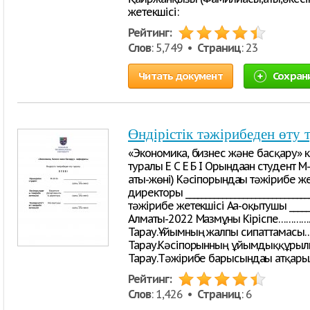
жетекшісі:
Рейтинг:
Слов
: 5,749 •
Страниц
: 23
Читать документ
Сохран
Өндірістік тәжірибеден өту 
«Экономика, бизнес және басқару» 
туралы Е С Е Б І Орындаған студент М-20
аты-жөні) Кәсіпорындағы тәжірибе ж
директоры ____________________________
тәжірибе жетекшісі Аға-оқытушы _______
Алматы-2022 Мазмұны Кіріспе……
Тарау.Ұйымның жалпы сипаттама
Тарау.Кәсіпорынның ұйымдыққұр
Тарау.Тәжірибе барысындағы атқарыл
Рейтинг:
Слов
: 1,426 •
Страниц
: 6