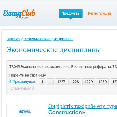
Предметы
Регистрация
Главная
/
Экономические дисциплины
Экономические дисциплины
37,045 Экономические дисциплины Бесплатные рефераты: 37,0
Перейти на страницу
Предыдущая
1
...
1227
1228
1229
1230
12
Следующая
Өндірістік тәжірибе өту ту
Construction»