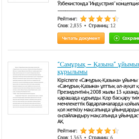
Ўзбекистонда “Индустрия” концепци
................................................................................................
Рейтинг:
Слов
: 2,835 •
Страниц
: 12
Читать документ
Сохран
“Самұрық – Қазына” ұйым
құрылымы
Кіріспеге «Самұрық-Қазына» ұйымы 
«Самұрық-Қазына» ұлттық әл-ауқат 
Президентінің 2008 жылғы 13 қазанд
қарашада құрылды. Қор басқару тиімд
мемлекеттік бағдарламаларда қойылғ
қол жеткізу мақсатында ұйымдард
оңтайландыру мақсатында ұйымдаст
АҚ
Рейтинг:
Слов
: 1,363 •
Страниц
: 6