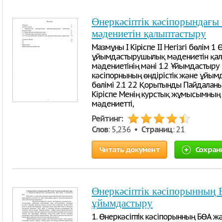
Өнеркәсіптік кәсіпорындағ
мәдениетін қалыптастыру
Мазмұны І Кіріспе ІІ Негізгі бөлім 1 
ұйымдастырушылық мәдениетін қал
мәдениетінің мәні 1.2 Ұйымдастыру 
кәсіпорнының өндірістік және ұйы
бөлімі 2.1 2.2 Қорытынды Пайдаланыл
Кіріспе Менің курстық жұмысымны
мәдениетті,
Рейтинг:
Слов
: 5,236 •
Страниц
: 21
Читать документ
Сохран
Өнеркәсіптік кәсіпорынның 
ұйымдастыру
1. Өнеркәсіптік кәсіпорынның БӨА ж