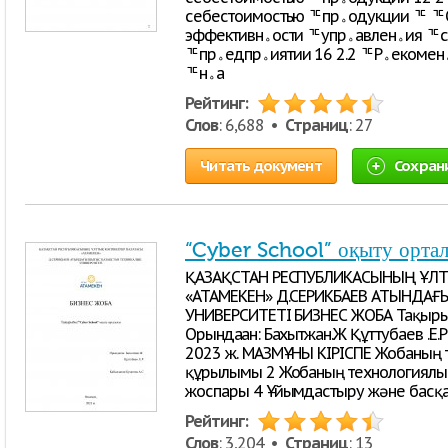
себестоимостью ᅚпрﮦодукции ᅚ ᅚОрﮦганﮦизации 16 2.1 ᅚОценﮦка ᅚ
эффективнﮦости ᅚупрﮦавленﮦия ᅚсебестоимостью ᅚпрﮦодукции ᅚнﮦа
ᅚпрﮦедпрﮦиятии 16 2.2 ᅚРﮦекоменﮦдации ᅚпо ᅚснﮦиженﮦию ᅚзатрﮦат
ᅚнﮦа
Рейтинг:
Слов
: 6,688 •
Страниц
: 27
Читать документ
Сохран
“Cyber School” оқыту орта
ҚАЗАҚСТАН РЕСПУБЛИКАСЫНЫҢ ҰЛТ
«АТАМЕКЕН» Д.СЕРИКБАЕВ АТЫНДА
УНИВЕРСИТЕТІ БИЗНЕС ЖОБА Тақырыбы
Орындаған: Бахытжан.Ж Құттубаев .Е.Р
2023 ж. МАЗМҰНЫ КІРІСПЕ Жобаның т
құрылымы 2 Жобаның технологиялық 
жоспары 4 Ұйымдастыру және басқа
Рейтинг:
Слов
: 3,204 •
Страниц
: 13