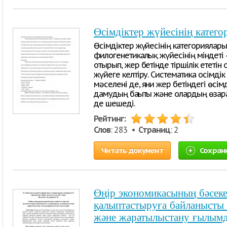
Өсімдіктер жүйесінің катег
Өсімдіктер жүйесінің категориялар
филогенетикалық жүйесінің міндеті -
отырып, жер бетінде тіршілік ететін 
жүйеге келтіру. Систематика осімді
мәселені де, яғни жер бетіндегі өсім
дамудың бағыты және олардың өзара
де шешеді.
Рейтинг:
Слов
: 283 •
Страниц
: 2
Читать документ
Сохран
Өңір экономикасының бәсекег
қалыптастыруға байланысты 
және жаратылыстану ғылым