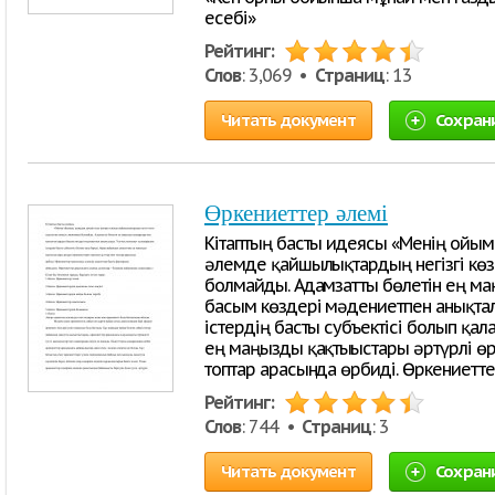
есебі»
Рейтинг:
Слов
: 3,069 •
Страниц
: 13
Читать документ
Сохран
Өркениеттер әлемі
Кітаптың басты идеясы «Менің ойым
әлемде қайшылықтардың негізгі көз
болмайды. Адамзатты бөлетін ең м
басым көздері мәдениетпен анықта
істердің басты субъектісі болып қал
ең маңызды қақтығыстары әртүрлі өр
топтар арасында өрбиді. Өркениетт
Рейтинг:
Слов
: 744 •
Страниц
: 3
Читать документ
Сохран