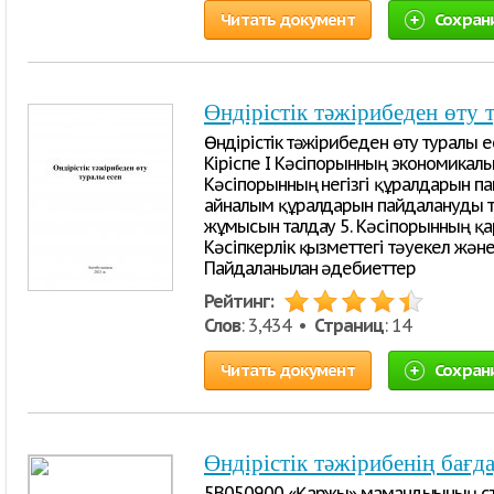
Читать документ
Сохран
Өндірістік тәжірибеден өту 
Өндірістік тәжірибеден өту туралы 
Кіріспе I Кәсіпорынның экономикалы
Кәсіпорынның негізгі құралдарын па
айналым құралдарын пайдалануды т
жұмысын талдау 5. Кәсіпорынның қа
Кәсіпкерлік қызметтегі тәуекел жә
Пайдаланылған әдебиеттер
Рейтинг:
Слов
: 3,434 •
Страниц
: 14
Читать документ
Сохран
Өндірістік тәжірибенің бағд
5В050900 «Қаржы» мамандығының ст