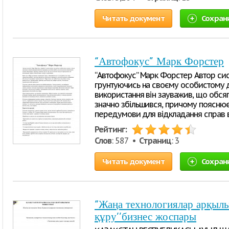
Читать документ
Сохран
“Автофокус” Марк Форстер
“Автофокус” Марк Форстер Автор сис
грунтуючись на своєму особистому до
використання він зауважив, що обсяг 
значно збільшився, причому пояснює 
передумови для відкладання справ в
Рейтинг:
Слов
: 587 •
Страниц
: 3
Читать документ
Сохран
“Жаңа технологиялар арқыл
құру’’бизнес жоспары