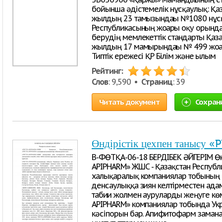
бойынша әдістемелік нұсқаулық: Қаз
жылдың 23 тамызындағы №1080 нұсқ
Республикасының жоғарғы оқу орындар
берудің мемлекеттік стандарты Қаза
жылдың 17 мамырындағы № 499 жоға
Типтік ережесі ҚР Білім және ғылым
Рейтинг:
Слов
: 9,590 •
Страниц
: 39
Читать документ
Сохран
Өндірістік цехпен таныс
В-ФӨТҚА-06-18 БЕРДІБЕК ӘЙГЕРІМ Өн
APIPHARM» ЖШС - Қазақстан Республ
халықаралық компаниялар тобының 
денсаулыққа зиян келтірместен адам
табиғи жолмен ауруларды жеңуге кө
APIPHARM» компаниялар тобында Укр
кәсіпорын бар. Апифитофарм замана