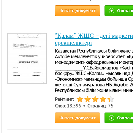
Читать документ
Сохран
“Қалам” ЖШС –дегі маркети
ерекшеліктері
Қазақстан Республикасы білім және 
Ақтөбе мемлекеттік университеті «Қо
менеджмент» кафедрасының меңгер
________________Ү.С.Байжомартов «Кә
басқару» ЖШС «Калам» мысалында
«Экономика» мамандығы бойынша Ор
жетекші Султамуратова Н.Б. Ақтөбе 201
Республикасы білім және ғылым мини
Рейтинг:
Слов
: 18,596 •
Страниц
: 75
Читать документ
Сохран