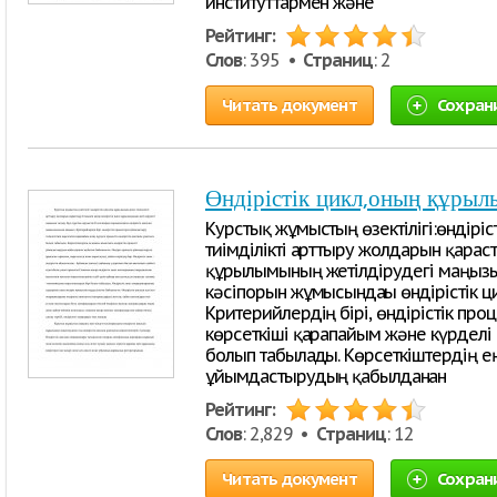
институттармен және
Рейтинг:
Слов
: 395 •
Страниц
: 2
Читать документ
Сохран
Өндірістік цикл,оның құрыл
Курстық жұмыстың өзектілігі:өндірі
тиімділікті арттыру жолдарын қараст
құрылымының жетілдірудегі маңызын
кәсіпорын жұмысындағы өндірістік 
Критерийлердің бірі, өндірістік про
көрсеткіші қарапайым және күрделі п
болып табылады. Көрсеткіштердің ең
ұйымдастырудың қабылданған
Рейтинг:
Слов
: 2,829 •
Страниц
: 12
Читать документ
Сохран