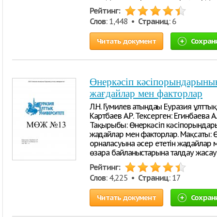
Рейтинг:
Слов
: 1,448 •
Страниц
: 6
Читать документ
Сохран
Өнеркәсіп кәсіпорындарының
жағдайлар мен факторлар
Л.Н. Гумилев атындағы Еуразия ұлтт
Картбаев А.Р. Тексерген: Егинбаева А.
Тақырыбы: Өнеркәсіп кәсіпорындары
жағдайлар мен факторлар. Мақсаты:
орналасуына әсер ететін жағдайлар
өзара байланыстарына талдау жасау. 
Рейтинг:
Слов
: 4,225 •
Страниц
: 17
Читать документ
Сохран