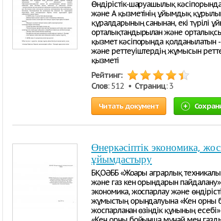
Өндірістік-шаруашылық кәсіпорындағ
және А қызметінің ұйымдық құрылы
құралдарының санынан, екі түрілі ұ
орталықтандырылған және орталықсы
қызмет кәсіпорында қолданылатын -
және реттеуіштердің жұмысын ретт
қызметі
Рейтинг:
Слов
: 512 •
Страниц
: 3
Читать документ
Сохран
Өнеркәсіптік экономика, жос
ұйымдастыру
БҚОӘББ «Жоғары аграрлық техникал
және газ кен орындарын пайдалану»
экономика, жоспарлау және өндіріст
жұмыстың орындалуына «Кен орны 
жоспарланған өзіндік құнының есебі
«Кен орны бойынша мұнай мен газды