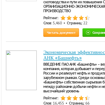
скотоводства и пути их повышения
ОРГАНИЗАЦИОННО-ЭКОНОМИЧЕСКАЯ 
ПРОИЗВОДСТВО
Рейтинг:
Слов
: 5,460 •
Страниц
: 22
Читать документ
Сохран
Экономическая эффективнос
АНК «Башнефть»
ВВЕДЕНИЕ ПАО АНК «Башнефть» – ве
компания, которая добывает и пере
России и реализует нефть и продук
зарубежном рынках. Среди основны
«Башнефть» собственная сырьевая ба
между районами добычи нефти и н
высочайший уровень
Рейтинг:
Слов
: 16,455 •
Страниц
: 66