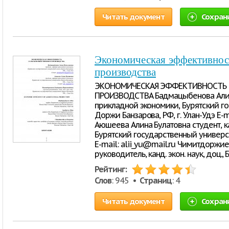
Читать документ
Сохран
Экономическая эффективност
производства
ЭКОНОМИЧЕСКАЯ ЭФФЕКТИВНОСТЬ 
ПРОИЗВОДСТВА Бадмацыбенова Алин
прикладной экономики, Бурятский г
Доржи Банзарова, РФ, г. Улан-Удэ E
Аюшеева Алина Булатовна студент, 
Бурятский государственный универси
E-mail: alii_yu@mail.ru Чимитдорж
руководитель, канд. экон. наук, доц.
Рейтинг:
Слов
: 945 •
Страниц
: 4
Читать документ
Сохран