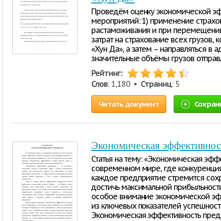
Проведём оценку экономической э
мероприятий: 1) применение страхо
растаможивания и при перемещени
затрат на страхование всех грузов,
«Хун Да», а затем – направляться в а
значительные объёмы грузов отправ
Рейтинг:
Слов
: 1,180 •
Страниц
: 5
Читать документ
Сохран
Экономическая эффективнос
Статья на тему: «Экономическая эфф
современном мире, где конкуренция
каждое предприятие стремится сохр
достичь максимальной прибыльности
особое внимание экономической эфф
из ключевых показателей успешност
Экономическая эффективность предп