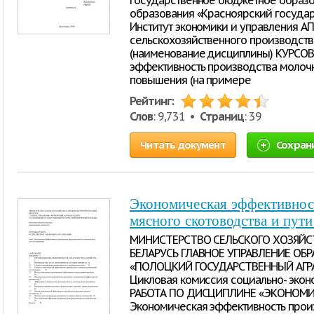
государственное бюджетное образ
образования «Красноярский госуда
Институт экономики и управления А
сельскохозяйственного производст
(наименование дисциплины) КУРСОВ
эффективность производства молоч
повышения (на примере
Рейтинг:
Слов
: 9,731 •
Страниц
: 39
Читать документ
Сохран
Экономическая эффективнос
мясного скотоводства и пут
МИНИСТЕРСТВО СЕЛЬСКОГО ХОЗЯЙС
БЕЛАРУСЬ ГЛАВНОЕ УПРАВЛЕНИЕ ОБР
«ПОЛОЦКИЙ ГОСУДАРСТВЕННЫЙ АГ
Цикловая комиссия социально- эко
РАБОТА ПО ДИСЦИПЛИНЕ «ЭКОНОМИК
Экономическая эффективность прои