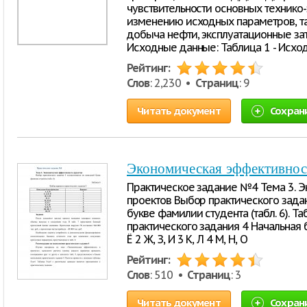
чувствительности основных технико
изменению исходных параметров, та
добыча нефти, эксплуатационные зат
Исходные данные: Таблица 1 - Исхо
Рейтинг:
Слов
: 2,230 •
Страниц
: 9
Читать документ
Сохран
Экономическая эффективнос
Практическое задание №4 Тема 3. 
проектов Выбор практического зада
букве фамилии студента (табл. 6). Т
практического задания 4 Начальная бу
Ё 2 Ж, З, И 3 К, Л 4 М, Н, О
Рейтинг:
Слов
: 510 •
Страниц
: 3
Читать документ
Сохран