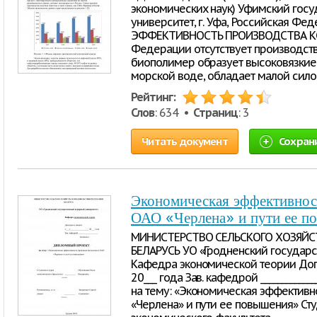
экономических наук) Уфимский гос
университет, г. Уфа, Российская 
ЭФФЕКТИВНОСТЬ ПРОИЗВОДСТВА КСА
Федерации отсутствует производств
биополимер образует высоковязкие р
морской воде, обладает малой силой
Рейтинг:
Слов
: 634 •
Страниц
: 3
Читать документ
Сохран
Экономическая эффективност
ОАО «Черлена» и пути ее п
МИНИСТЕРСТВО СЕЛЬСКОГО ХОЗЯЙС
БЕЛАРУСЬ УО «Гродненский государс
Кафедра экономической теории Допуще
20___ года Зав. кафедрой __________
на тему: «Экономическая эффективн
«Черлена» и пути ее повышения» Сту