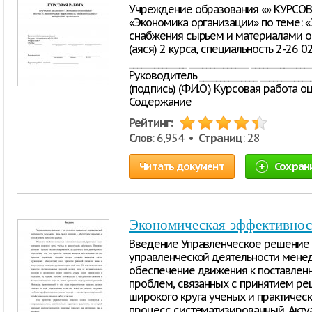
Учреждение образования «» КУРСОВ
«Экономика организации» по теме: 
снабжения сырьем и материалами о
(аяся) 2 курса, специальность 2-26 0
______________ ______________ ____________
Руководитель ______________ ____________
(подпись) (Ф.И.О.) Курсовая работа оце
Содержание
Рейтинг:
Слов
: 6,954 •
Страниц
: 28
Читать документ
Сохран
Экономическая эффективнос
Введение Управленческое решение –
управленческой деятельности менед
обеспечение движения к поставлен
проблем, связанных с принятием ре
широкого круга ученых и практическ
процесс систематизированный. Акту