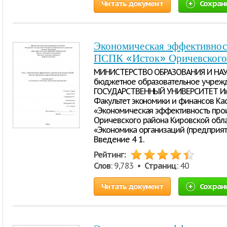
Читать документ
Сохран
Экономическая эффективност
ПСПК «Исток» Оричевского 
МИНИСТЕРСТВО ОБРАЗОВАНИЯ И НАУ
бюджетное образовательное учреж
ГОСУДАРСТВЕННЫЙ УНИВЕРСИТЕТ Инс
Факультет экономики и финансов Ка
«Экономическая эффективность прои
Оричевского района Кировской обла
«Экономика организаций (предприя
Введение 4 1.
Рейтинг:
Слов
: 9,783 •
Страниц
: 40
Читать документ
Сохран