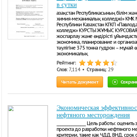
в сутки
Қазақстан Республикасының білім жә
химия-механикалық колледжі» КМҚК 
Республики Казахстан КГКП «Павло
колледж» КУРСТЫҚ ЖҰМЫС КУРСОВАЯ Р
жоспарлау және өндірісті ұйымдас
экономика, планирование и организа
тәулігіне 375 тонна гудрон – мұнай
экономикалық
Рейтинг:
Слов
: 7,114 •
Страниц
: 29
Читать документ
Сохран
Экономическая эффективност
нефтяного месторождения
________________ Цель работы: оцени
проекта до разработки нефтяного м
критерии, такие как ЧДД, ВНД, срок