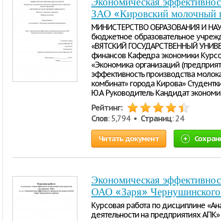
Экономическая эффективност
ЗАО «Кировский молочный к
МИНИСТЕРСТВО ОБРАЗОВАНИЯ И НАУ
бюджетное образовательное учреж
«ВЯТСКИЙ ГОСУДАРСТВЕННЫЙ УНИВЕР
финансов Кафедра экономики Курсо
«Экономика организаций (предприят
эффективность производства молок
комбинат» города Кирова» Студентки
Ю.А Руководитель Кандидат экономи
Рейтинг:
Слов
: 5,794 •
Страниц
: 24
Читать документ
Сохран
Экономическая эффективност
ОАО «Заря» Чернушинского
Курсовая работа по дисциплине «Ан
деятельности на предприятиях АПК»