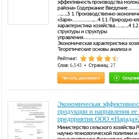
эффективность производства молока
района» Содержание Введение
…..…...3 1. Производственно-экономи
«Заря»………………...…4 1.1. Природно-к
характеристика хозяйства……...…..4 1
структуры и структуры
управления………………………………………………
Экономическая характеристика х
Теоретические основы анализа и
Рейтинг:
Слов
: 6,543 •
Страниц
: 27
Читать документ
Сохран
Экономическая эффективнос
продукции и направления ее
предприятия ООО «Нарада»
Министерство сельского хозяйства
научно-технологической политики 