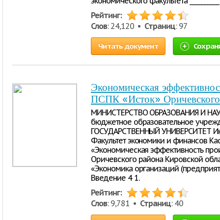
экономического факультета _________
Рейтинг:
Слов
: 24,120 •
Страниц
: 97
Читать документ
Сохран
Экономическая эффективност
ПСПК «Исток» Оричевского 
МИНИСТЕРСТВО ОБРАЗОВАНИЯ И НАУ
бюджетное образовательное учреж
ГОСУДАРСТВЕННЫЙ УНИВЕРСИТЕТ Инс
Факультет экономики и финансов Ка
«Экономическая эффективность прои
Оричевского района Кировской обла
«Экономика организаций (предприя
Введение 4 1.
Рейтинг:
Слов
: 9,781 •
Страниц
: 40