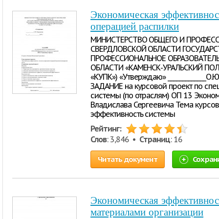
Экономическая эффективнос
операцией распилки
МИНИСТЕРСТВО ОБЩЕГО И ПРОФЕС
СВЕРДЛОВСКОЙ ОБЛАСТИ ГОСУДАР
ПРОФЕССИОНАЛЬНОЕ ОБРАЗОВАТЕЛ
ОБЛАСТИ «КАМЕНСК-УРАЛЬСКИЙ ПО
«КУПК») «Утверждаю» _____________О.Ю.
ЗАДАНИЕ на курсовой проект по спе
системы (по отраслям) ОП 13 Эконо
Владислава Сергеевича Тема курсов
эффективность системы
Рейтинг:
Слов
: 3,846 •
Страниц
: 16
Читать документ
Сохран
Экономическая эффективнос
материалами организации