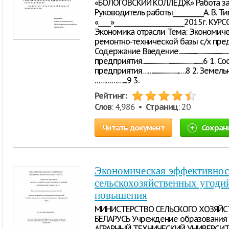
«БОЛОГОВСКИЙ КОЛЛЕДЖ» Работа защ
Руководитель работы__________А. В. 
«____»_______________________2015г. К
Экономика отрасли Тема: Экономиче
ремонтно-технической базы с/х пред
Содержание Введение........................................................
предприятия..................................................
предприятия……..........................….
……………....9 3.
Рейтинг:
Слов
: 4,986 •
Страниц
: 20
Читать документ
Сохран
Экономическая эффективнос
сельскохозяйственных угоди
повышения
МИНИСТЕРСТВО СЕЛЬСКОГО ХОЗЯЙС
БЕЛАРУСЬ Учреждение образовани
АГРАРНЫЙ ТЕХНИЧЕСКИЙ УНИВЕРСИТЕ