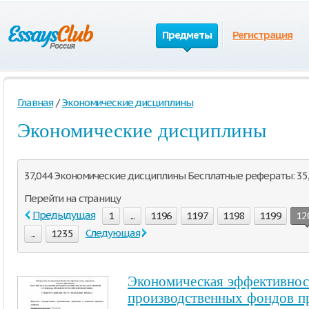
Предметы
Регистрация
Главная
/
Экономические дисциплины
Экономические дисциплины
37,044 Экономические дисциплины Бесплатные рефераты: 35,9
Перейти на страницу
Предыдущая
1
...
1196
1197
1198
1199
12
Следующая
...
1235
Экономическая эффективнос
производственных фондов пр