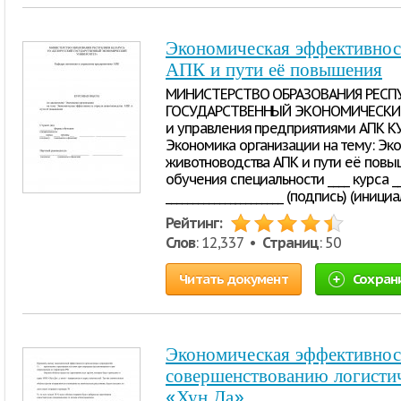
Экономическая эффективнос
АПК и пути её повышения
МИНИСТЕРСТВО ОБРАЗОВАНИЯ РЕСПУ
ГОСУДАРСТВЕННЫЙ ЭКОНОМИЧЕСКИЙ
и управления предприятиями АПК К
Экономика организации на тему: Эк
животноводства АПК и пути её повыше
обучения специальности ____ курса ____
______________________ (подпись) (ини
Рейтинг:
Слов
: 12,337 •
Страниц
: 50
Читать документ
Сохран
Экономическая эффективнос
совершенствованию логисти
«Хун Да»