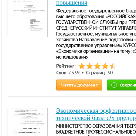
повышения
Федеральное государственное бюд
высшего образования «РОССИЙСКА
ГОСУДАРСТВЕННОЙ СЛУЖБЫ при ПР
СРЕДНЕРУССКИЙ ИНСТИТУТ УПРАВЛЕ
Государственное, муниципальное уп
хозяйства Направление подготовки
государственное управление» КУРС
«Экономика организации» на тему: 
использования
Рейтинг:
Слов
: 7,339 •
Страниц
: 30
Читать документ
Сохран
Экономическая эффективнос
технической базы с/х предп
МИНИСТЕРСТВО ОБРАЗОВАНИЯ ТВЕР
БЮДЖЕТНОЕ ПРОФЕССИОНАЛЬНОЕОБ