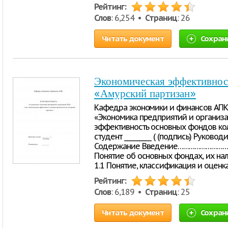
Рейтинг:
Слов
: 6,254 •
Страниц
: 26
Читать документ
Сохран
Экономическая эффективнос
«Амурский партизан»
Кафедра экономики и финансов АПК
«Экономика предприятий и организ
эффективность основных фондов ко
студент _________ ( (подпись) Руковод
Содержание Введение………………………
Понятие об основных фондах, их на
1.1 Понятие, классификация и оценк
Рейтинг:
Слов
: 6,189 •
Страниц
: 25
Читать документ
Сохран