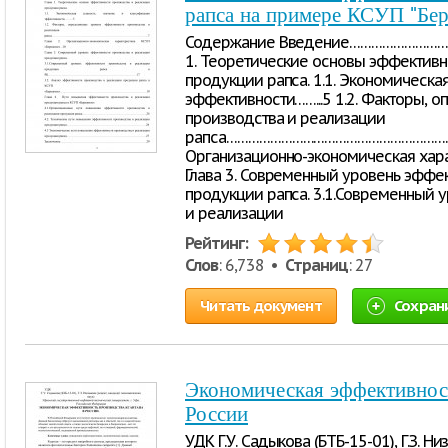
рапса на примере КСУП "Бе
Содержание Введение………………………
1. Теоретические основы эффективн
продукции рапса. 1.1. Экономическа
эффективности……...5 1.2. Факторы,
производства и реализации
рапса……………………………………………………………
Организационно-экономическая хара
Глава 3. Современный уровень эффе
продукции рапса. 3.1.Современный 
и реализации
Рейтинг:
Слов
: 6,738 •
Страниц
: 27
Читать документ
Сохран
Экономическая эффективност
России
УДК Г.У. Садыкова (БТБ-15-01), Г.З. Н