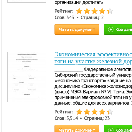
организации достигать
Рейтинг:
Слов
: 343 •
Страниц
: 2
Читать документ
Сохран
Экономическая эффективнос
тяги на участке железной до
________________ Федеральное агент
Сибирский государственный универ
«Экономика транспорта» Задание на
дисциплине «Экономика железнодоро
(шифр) МЭФ-. Вариант № VI. Тема: Э
применения электровозной тяги на 
данные, общие для всех вариантов: 
Рейтинг:
Слов
: 5,514 •
Страниц
: 23
Читать документ
Сохран