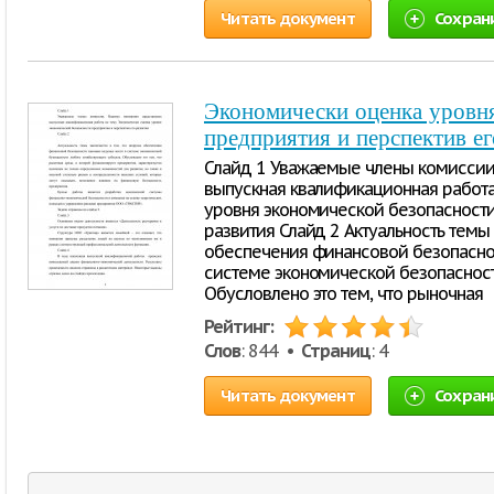
Читать документ
Сохран
Экономически оценка уровня
предприятия и перспектив ег
Слайд 1 Уважаемые члены комиссии
выпускная квалификационная работа
уровня экономической безопасности
развития Слайд 2 Актуальность темы 
обеспечения финансовой безопасно
системе экономической безопасност
Обусловлено это тем, что рыночная
Рейтинг:
Слов
: 844 •
Страниц
: 4
Читать документ
Сохран