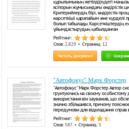
құрылымының жетілдірудегі маңызын
кәсіпорын жұмысындағы өндірістік 
Критерийлердің бірі, өндірістік про
көрсеткіші қарапайым және күрделі пр
болып табылады. Көрсеткіштердің ең
ұйымдастырудың қабылданған
Рейтинг:
Слов
: 2,829 •
Страниц
: 12
Читать документ
Сохран
“Автофокус” Марк Форстер
“Автофокус” Марк Форстер Автор сис
грунтуючись на своєму особистому до
використання він зауважив, що обсяг 
значно збільшився, причому пояснює 
передумови для відкладання справ в
Рейтинг:
Слов
: 587 •
Страниц
: 3