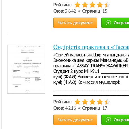
Рейтинг:
Слов
: 3,642 •
Страниц
: 15
Читать документ
Сохран
Өндірістік практика з «Тас
«Семей қаласының Шәкәрім атындағы
Экономика және қаржы Мамандық 6B0
практика «TASSAY TRANS» ЖАУАПКЕ
Студент 2 курс МН-911 ________________
күні) (Ф.А.Ә.) Университеттен жетекші _
күні) (Ф.А.Ә.) Комиссия мүшелері:
__________________________________________
__________________________________________
Рейтинг:
Слов
: 4,216 •
Страниц
: 17
Читать документ
Сохран