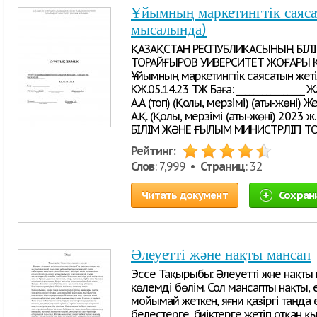
Ұйымның маркетингтік саяс
мысалында)
ҚАЗАҚСТАН РЕСПУБЛИКАСЫНЫҢ БІЛ
ТОРАЙҒЫРОВ УИВЕРСИТЕТ ЖОҒАРЫ 
Ұйымның маркетингтік саясатын жеті
КЖ.05.14.23 ТЖ Баға: ________________ 
А.А (топ) (Қолы, мерзімі) (аты-жөні) Же
А.Қ. (Қолы, мерзімі (аты-жөні) 202
БІЛІМ ЖӘНЕ ҒЫЛЫМ МИНИСТРЛІГІ Т
Рейтинг:
Слов
: 7,999 •
Страниц
: 32
Читать документ
Сохран
Әлеуетті және нақты мансап
Эссе Тақырыбы: Әлеуетті және нақты 
көлемді бөлім. Сол мансапты нақты,
мойымай жеткен, яғни қазіргі таңда
белестерге, биіктерге жетіп отқан қы