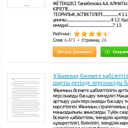
ЖЕТЕКШІСІ Тамабекова А.А. АЛМАТЫ.
КІРІСПЕ........................................................................
ТЕОРИЛЫҚ АСПЕКТІЛЕРІ..........................
ұғымы......................................................................
имиджі...............................................................................7 1.3.
Рейтинг:
Слов
: 6,471 •
Страниц
: 26
Читать документ
Сохран
Ұйымның бәсекеге қабілеттіл
шарты ретінде персоналды ба
Ұйымның бәсекеге қабілеттілігін арт
персоналды басқару тиімділігі Мақал
арттыру үшін персоналды басқару ти
көрсетілген. Ұйымның стратегиялық
маңыздылығы анықталды. Түйін сөзд
бәсекеге қабілеттілік, тиімділік кри
құзыреттілігі, біліктілігі, тиімділік 