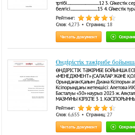
тәртібі......................................................1
белгісі..............................................15 4. Сәйкестік
Рейтинг:
Слов
: 4,273 •
Страниц
: 18
Читать документ
Сохран
Өндiрiстiк тәжiрибе бойынш
ӨНДІРІСТІК ТӘЖІРИБЕ БОЙЫНША ЕСЕ
«МЕНЕДЖМЕНТ» (САЛАЛАР ЖӘНЕ ҚО
Орындаған:Қалым Диана Кәсіпорын ат
Кәсіпорындағы жетекшісі: Алетова И.
Басталуы «30» наурыз 2023 ж. Аяқт
МАЗМҰНЫ КІРІСПЕ 3 1. КӘСІПОРЫН
Рейтинг:
Слов
: 6,655 •
Страниц
: 27
Читать документ
Сохран