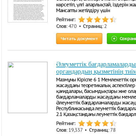
көрсетіп, үлгі аларлықтай, іздерін ж
Мансапты жетілдіру үшін
Рейтинг:
Слов
: 470 •
Страниц
: 2
Читать документ
Сохран
Әлеуметтік бағдарламаларды
органдардың қызметінің тиі
Мазмұны Кіріспе 6 1 Мемлекеттік ор
жасаудағы теоретикалық аспектілер
қағидалары, басымдықтары және олар
бағдарламаларды жасаудағы мемлеке
Әлеуметтік бағдарламаларды жасауда
Республикасында әлеуметтік бағдар
2.1 Қазақстандағы әлеуметтік бағда
Рейтинг:
Слов
: 19,337 •
Страниц
: 78