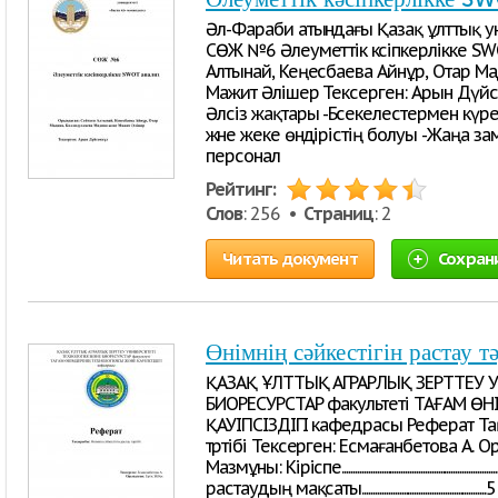
Әл-Фараби атындағы Қазақ ұлттық ун
СӨЖ №6 Әлеуметтік кәсіпкерлікке SW
Алтынай, Кеңесбаева Айнұр, Отар Ма
Мажит Әлішер Тексерген: Арын Дүйс
Әлсіз жақтары -Бәсекелестермен кү
және жеке өндірістің болуы -Жаңа зам
персонал
Рейтинг:
Слов
: 256 •
Страниц
: 2
Читать документ
Сохран
Өнімнің сәйкестігін растау тә
ҚАЗАҚ ҰЛТТЫҚ АГРАРЛЫҚ ЗЕРТТЕУ 
БИОРЕСУРСТАР факультеті ТАҒАМ Ө
ҚАУІПСІЗДІГІ кафедрасы Реферат Тақы
тәртібі Тексерген: Есмағанбетова А. 
Мазмұны: Кіріспе.................................................................
растаудың мақсаты......................................