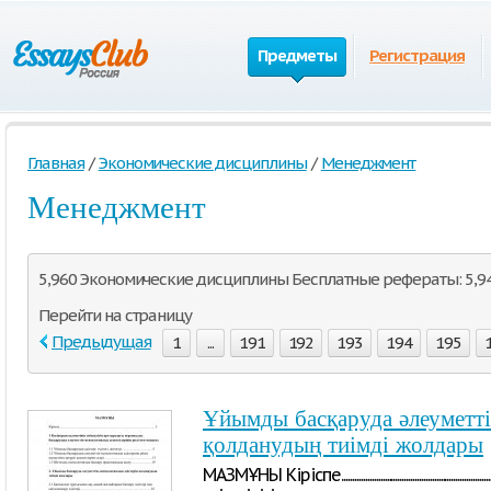
Предметы
Регистрация
Главная
/
Экономические дисциплины
/
Менеджмент
Менеджмент
5,960 Экономические дисциплины Бесплатные рефераты: 5,941
Перейти на страницу
Предыдущая
1
...
191
192
193
194
195
Ұйымды басқаруда әлеуметті
қолданудың тиімді жолдары
МAЗМҰНЫ Кipiспe..............................................................