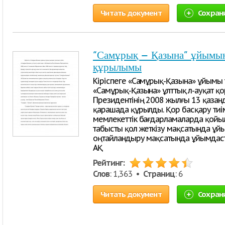
Читать документ
Сохран
“Самұрық – Қазына” ұйым
құрылымы
Кіріспеге «Самұрық-Қазына» ұйымы 
«Самұрық-Қазына» ұлттық әл-ауқат қ
Президентінің 2008 жылғы 13 қазан
қарашада құрылды. Қор басқару тиімді
мемлекеттік бағдарламаларда қойыл
табысты қол жеткізу мақсатында 
оңтайландыру мақсатында ұйымдаст
АҚ
Рейтинг:
Слов
: 1,363 •
Страниц
: 6
Читать документ
Сохран