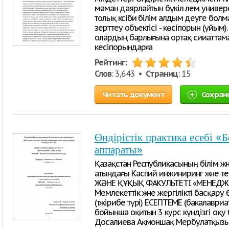
маман даярлайтын бүкіл әлем универси
толық кәсіби білім алдым деуге болм
зерттеу объектісі - көсіпорын (үйым)
олардың барлығына ортақ сииаттамал
кесіпорындарға
Рейтинг:
Слов
: 3,643 •
Страниц
: 15
Читать документ
Сохран
Өндірістік практика есебі «Б
аппараты»
Қазақстан Республикасының білім жә
атындағы Каспий инжиниринг және т
ЖӘНЕ ҚҰҚЫҚ ФАКУЛЬТЕТІ «МЕНЕДЖ
Мемлекеттік және жергілікті басқару 
(тәжірибе түрі) ЕСЕПТЕМЕ (бакалаври
бойынша оқитын 3 курс күндізгі оқу 
Досалиева Ақмоншақ Мербулатқызы (