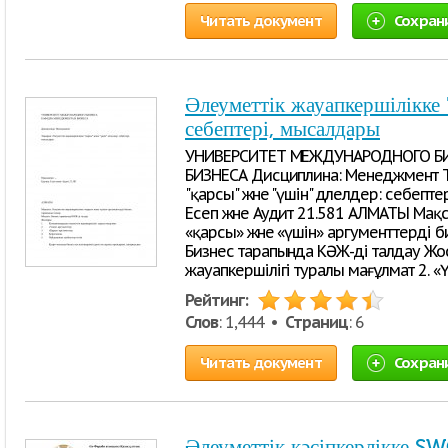
Читать документ
Сохран
Әлеуметтік жауапкершілікке 
себептері, мысалдары
УНИВЕРСИТЕТ МЕЖДУНАРОДНОГО Б
БИЗНЕСА Дисциплина: Менеджмент Т
"қарсы" және "үшін" дәлелдер: себепте
Есеп және Аудит 21.581 АЛМАТЫ Мақс
«қарсы» және «үшін» аргументтерді б
Бизнес тарапында КӘЖ-ді талдау Жос
жауапкершілігі туралы мағұлмат 2. «
Рейтинг:
Слов
: 1,444 •
Страниц
: 6
Читать документ
Сохран
Әлеуметтік кәсіпкерлікке S