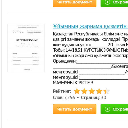
Читать документ
Сохран
Ұйымның жарнама қызметін
Қазақстан Республикасы білім және ғ
қазіргі заманғы жоғары колледжі Тір
және құқықтану» « »__________20__ж
Тобы: 14/18.31 КУРСТЫҚ ЖҰМЫС Пән
«Ұйымның жарнама қызметін жоспар
Орындаған:_____________________________
__________________________________/Бисе
меңгерушісі:__________________________
меңгерушісі:__________________________
МАЗМҰНЫ КІРІСПЕ 3
Рейтинг:
Слов
: 7,256 •
Страниц
: 30
Читать документ
Сохран