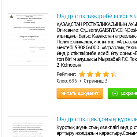
Өндірістік тәжірибе есебі
ҚАЗАҚСТАН РЕСПУБЛИКАСЫНЫҢ АУЫ
Описание: C:\Users\GAISIYEVICH\Des
атындағы Батыс Қазақстан аграрлық-
Политехникалық институты «Аграрлық
мектебі 5В0806000- «Аграрлық техн
Өндірістік тәжірибе есебі Өту орны
топ білім алушысы Мырзабай Р.С. Тек
2. Кәсіпорын
Рейтинг:
Слов
: 696 •
Страниц
: 3
Читать документ
Сохран
Өндірістік цикл,оның құрыл
Курстық жұмыстың өзектілігі:өндіріст
арттыру жолдарын қарастыру.Cонымен