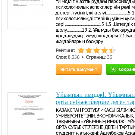
тиімділігін арттырудағы персоналды
психологиялық аспектілерінің рөлі
әдістері: түсінігі, жіктелуі........................
психологиялық әдістерінің ұйым қызме
әсері...................................................
шолу.........................19 2. Ұйымды ба
қолданудың тиімді жолдары 2.1 Ба
жағдайларын басқару
Рейтинг:
Слов
: 8,056 •
Страниц
: 33
Читать документ
Сохран
Ұйымнын имиджi. Ұйымнын 
орта субъектiлерiне деген 
ҚАЗАҚСТАН РЕСПУБЛИКАСЫ БІЛІМ Ж
УНИВЕРСИТЕТІНІҢ ЭКОНОМИКАЛЫҚ
ТАҚЫРЫБЫ «ҰЙЫМНЫҢ ИМИДЖІ. ҰЙ
ОРТА СУБЪЕКТІЛЕРІНЕ ДЕГЕН ТАРТ
студенттің аты-жөні: Адилбеков А