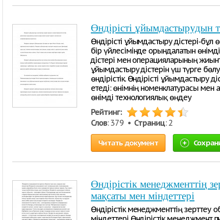
Өндірісті ұйымдастырудын то
Өндірісті ұйымдастыру әдістері-бұл ө
бір үйлесімінде орындалатын өнімд
әдістері мен операцияларының жиынты
ұйымдастыру әдістерін үш түрге бөлу
өндірістік. Өндірісті ұйымдастыру әді
етеді: өнімнің номенклатурасы мен ау
өнімді технологиялық өңдеу
Рейтинг:
Слов
: 379 •
Страниц
: 2
Читать документ
Сохран
Өндірістік менеджменттің зер
мақсаты мен міндеттері
Өндірістік менеджменттің зерттеу об
міндеттері Өндірістік менеджмент п