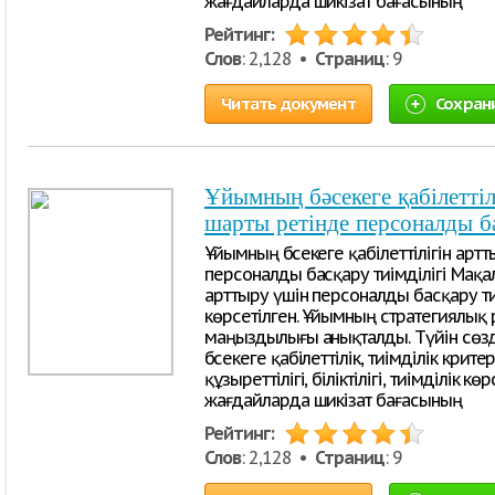
жағдайларда шикізат бағасының
Рейтинг:
Слов
: 2,128 •
Страниц
: 9
Читать документ
Сохран
Ұйымның бәсекеге қабілеттіл
шарты ретінде персоналды ба
Ұйымның бәсекеге қабілеттілігін арт
персоналды басқару тиімділігі Мақал
арттыру үшін персоналды басқару ти
көрсетілген. Ұйымның стратегиялық
маңыздылығы анықталды. Түйін сөзд
бәсекеге қабілеттілік, тиімділік кри
құзыреттілігі, біліктілігі, тиімділік 
жағдайларда шикізат бағасының
Рейтинг:
Слов
: 2,128 •
Страниц
: 9