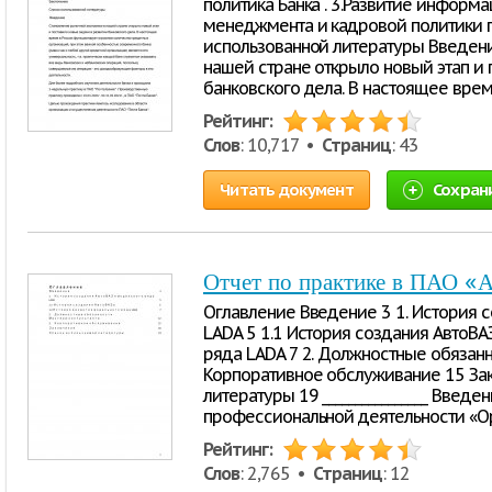
политика Банка . 3.Развитие информа
менеджмента и кадровой политики 
использованной литературы Введен
нашей стране открыло новый этап и 
банковского дела. В настоящее вре
Рейтинг:
Слов
: 10,717 •
Страниц
: 43
Читать документ
Сохран
Отчет по практике в ПАО «
Оглавление Введение 3 1. История 
LADA 5 1.1 История создания АвтоВА
ряда LADA 7 2. Должностные обязанн
Корпоративное обслуживание 15 За
литературы 19 ________________ Введ
профессиональной деятельности «О
Рейтинг:
Слов
: 2,765 •
Страниц
: 12