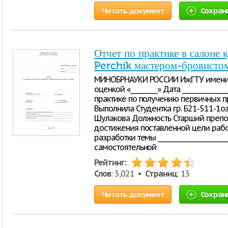
Читать документ
Сохран
Отчет по практике в салоне
Perchik мастером-бровисто
МИНОБРНАУКИ РОССИИ ИжГТУ имени М
оценкой «_________» Дата ______________
практике по получению первичных 
Выполнила Студентка гр. Б21-511-1оз 
Шулакова Должность Старший препо
достижения поставленной цели работы 
разработки темы ________________________
самостоятельной
Рейтинг:
Слов
: 3,021 •
Страниц
: 13
Читать документ
Сохран