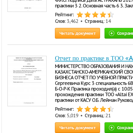
Ф.И.О. подпись Дата АСТРАХАНЬ 2017
практики 3 2. Основная часть 6 3. За
Рейтинг:
Слов
: 3,462 •
Страниц
: 14
Читать документ
Сохран
Отчет по практике в ТОО «
МИНИСТЕРСТВО ОБРАЗОВАНИЯ И НАУ
КАЗАХСТАНСКО-АМЕРИКАНСКИЙ СВО
БИЗНЕСА ОТЧЕТ ПО УЧЕБНОЙ ПРАКТИК
Сергеевича Курс 3 специальность 6
Б-О-Р-К Практика проходил(а) с 10.0
прохождения практики ТОО «Altai E
практики от КАСУ О.Б. Лейман Руково
Рейтинг:
Слов
: 5,019 •
Страниц
: 21
Читать документ
Сохран