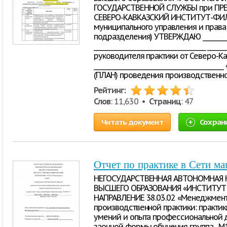
ГОСУДАРСТВЕННОЙ СЛУЖБЫ при ПР
СЕВЕРО-КАВКАЗСКИЙ ИНСТИТУТ-ФИЛ
муниципального управления и права
подразделения) УТВЕРЖДАЮ ____________
_____________________________________ _____
руководителя практики от Северо-Ка
_______________________________________
(ПЛАН) проведения производственн
Рейтинг:
Слов
: 11,630 •
Страниц
: 47
Читать документ
Сохран
Отчет по практике в Сети м
НЕГОСУДАРСТВЕННАЯ АВТОНОМНАЯ 
ВЫСШЕГО ОБРАЗОВАНИЯ «ИНСТИТУ
НАПРАВЛЕНИЕ 38.03.02 «Менеджмен
производственной практики: практи
умений и опыта профессиональной де
заочной формы обучения группа _М1/