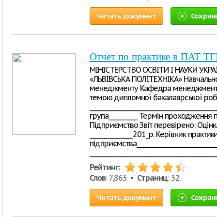
Читать документ
Сохран
Отчет по практике в ПАТ ТГ
МІНІСТЕРСТВО ОСВІТИ І НАУКИ УКР
«ЛЬВІВСЬКА ПОЛІТЕХНІКА» Навчально-
менеджменту Кафедра менеджменту 
темою дипломної бакалаврської роб
___________________________________________
група__________ Термін проходження 
Підприємство Звіт перевірено: Оцінка з
_______________201_р. Керівник практик
підприємства____________________________
__________________________________________
Рейтинг:
Слов
: 7,863 •
Страниц
: 32
Читать документ
Сохран