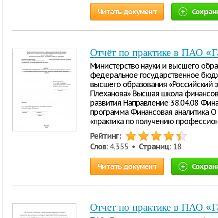
Читать документ
Сохран
Отчёт по практике в ПАО «
Министерство науки и высшего обр
федеральное государственное бюд
высшего образования «Российский э
Плеханова» Высшая школа финансов
развития Направление 38.04.08 Фин
программа Финансовая аналитика О 
«практика по получению профессио
Рейтинг:
Слов
: 4,355 •
Страниц
: 18
Читать документ
Сохран
Отчет по практике в ПАО «