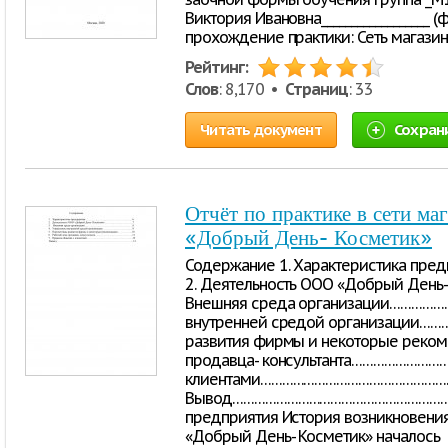
Виктория Ивановна__________________ 
прохождение практики: Сеть магази
Рейтинг:
Слов
: 8,170 •
Страниц
: 33
Читать документ
Сохран
Отчёт по практике в сети м
«Добрый День- Косметик»
Содержание 1. Характеристика 
2. Деятельность ООО «Добрый День-
Внешняя среда организации……………
внутренней средой организации……
развития фирмы и некоторые реком
продавца- консультанта………………………
клиентами…………………………………………….
Вывод……………………………………………………………
предприятия История возникновения
«Добрый День- Косметик» началось