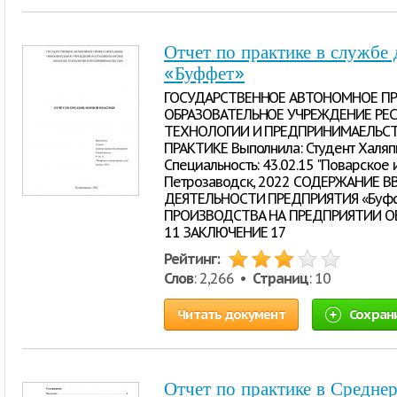
Отчет по практике в службе 
«Буффет»
ГОСУДАРСТВЕННОЕ АВТОНОМНОЕ П
ОБРАЗОВАТЕЛЬНОЕ УЧРЕЖДЕНИЕ РЕ
ТЕХНОЛОГИИ И ПРЕДПРИНИМАЕЛЬС
ПРАКТИКЕ Выполнила: Студент Халя
Специальность: 43.02.15 "Поварское
Петрозаводск, 2022 СОДЕРЖАНИЕ В
ДЕЯТЕЛЬНОСТИ ПРЕДПРИЯТИЯ «Буфф
ПРОИЗВОДСТВА НА ПРЕДПРИЯТИИ О
11 ЗАКЛЮЧЕНИЕ 17
Рейтинг:
Слов
: 2,266 •
Страниц
: 10
Читать документ
Сохран
Отчет по практике в Средне