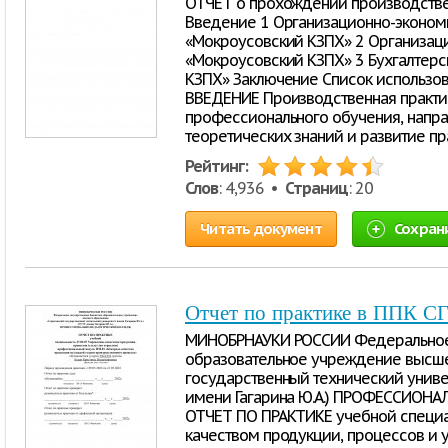
ОТЧЕТ о прохождении производств
Введение 1 Организационно-эконом
«Мокроусовский КЗПХ» 2 Организаци
«Мокроусовский КЗПХ» 3 Бухгалтерс
КЗПХ» Заключение Список использо
ВВЕДЕНИЕ Производственная практи
профессионального обучения, напр
теоретических знаний и развитие пр
Рейтинг:
Слов
: 4,936 •
Страниц
: 20
Читать документ
Сохран
Отчет по практике в ППК С
МИНОБРНАУКИ РОССИИ Федеральное
образовательное учреждение высше
государственный технический универ
имени Гагарина Ю.А.) ПРОФЕССИО
ОТЧЕТ ПО ПРАКТИКЕ учебной специал
качеством продукции, процессов и 