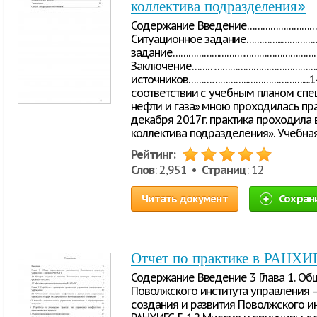
коллектива подразделения»
Содержание Введение…………………………
Ситуационное задание…………...……………
задание……………………….…………………………
Заключение…………………………………………………
источников……….…………...………………….....14 
соответствии с учебным планом спе
нефти и газа» мною проходилась пра
декабря 2017г. практика проходила 
коллектива подразделения». Учебная
Рейтинг:
Слов
: 2,951 •
Страниц
: 12
Читать документ
Сохран
Отчет по практике в РАНХИ
Содержание Введение 3 Глава 1. Об
Поволжского института управления –
создания и развития Поволжского и