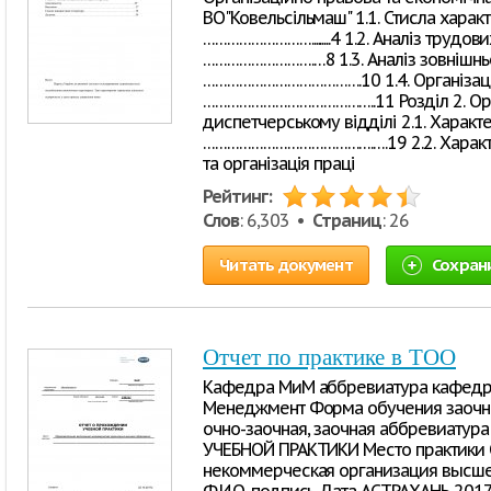
ВО"Ковельсільмаш" 1.1. Стисла харак
……………………….........4 1.2. Аналіз трудо
……………………….…8 1.3. Аналіз зовнішн
………………………………….10 1.4. Організація
……………………………………..11 Розділ 2. Орга
диспетчерському відділі 2.1. Характ
…………………………………….….19 2.2. Характе
та організація праці
Рейтинг:
Слов
: 6,303 •
Страниц
: 26
Читать документ
Сохран
Отчет по практике в ТОО
Кафедра МиМ аббревиатура кафедр
Менеджмент Форма обучения заочная 
очно-заочная, заочная аббревиату
УЧЕБНОЙ ПРАКТИКИ Место практики 
некоммерческая организация высшег