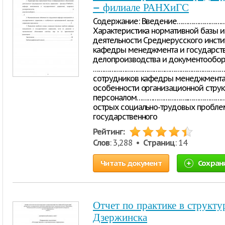
– филиале РАНХиГС
Содержание: Введение……………………
Характеристика нормативной базы 
деятельности Среднерусского инсти
кафедры менеджмента и государств
делопроизводства и документообор
……………………………………………………………………6 
сотрудников кафедры менеджмента 
особенности организационной струк
персоналом………………………..………………….……
острых социально-трудовых пробл
государственного
Рейтинг:
Слов
: 3,288 •
Страниц
: 14
Читать документ
Сохран
Отчет по практике в структу
Дзержинска