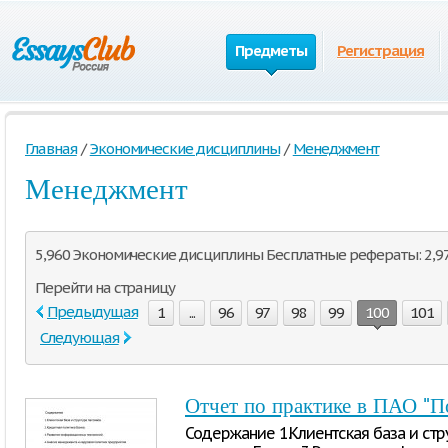
Предметы
Регистрация
Главная
/
Экономические дисциплины
/
Менеджмент
Менеджмент
5,960 Экономические дисциплины Бесплатные рефераты: 2,971
Перейти на страницу
Предыдущая
1
...
96
97
98
99
100
101
Следующая
Отчет по практике в ПАО "П
Содержание 1.Клиентская база и стру