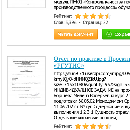
модуль ПМ.01 «Контроль качества п
производственного процесса» обуч
Рейтинг:
Слов
: 5,396 •
Страниц
: 22
Читать документ
Сохран
Отчет по практике в Проек
«РГУТИС»
https://sun9-71.userapi.com/impg/
kmylQ/O-dHNNQZikU.jpg?
size=715x1080&quality=95&sign=
ИНДИВИДУАЛЬНОЕ ЗАДАНИЕ на прохо
Борщева Милена Валерьевна курс 2 
подготовки 38.03.02 Менеджмент Сро
11.06.2022 г. № п/п Содержание инд
выполнения 1 2 3 1 Сущность отрасли
Отдельные ключевые понятия,
Рейтинг: