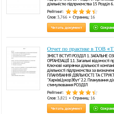
діяльністю підприємства 15 Розділ 6
Рейтинг:
Слов
: 3,766 •
Страниц
: 16
Читать документ
Сохран
Отчет по практике в ТОВ «Т
ЗМІСТ ВСТУП РОЗДІЛ 1. ЗАГАЛЬНЕ 
ОРГАНІЗАЦІЇ 1.1. Загальні відомості п
Ключові напрямки діяльності компанії
діяльності підприємства за визначе
ПЛАНУВАННЯ ДІЯЛЬНОСТІ ТА СТРУКТУР
“ХарківЦукорЗбут” 2.2. Планування ді
стимулювання РОЗДІЛ
Рейтинг:
Слов
: 3,821 •
Страниц
: 16
Читать документ
Сохран