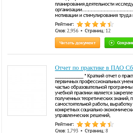
планирования деятельности исслед
организации………………………………………………
мотивации и стимулирования труда
Рейтинг:
Слов
: 2,956 •
Страниц
: 12
Читать документ
Сохран
Отчет по практике в ПАО С
________________ * Краткий отчет о пр
первичных профессиональных умени
частью образовательной программы
учебной практики является закрепл
полученных теоретических знаний, 
самостоятельной работы, выработку
конкретных социально-экономически
управленческих решений,
Рейтинг:
Слов
: 1,793 •
Страниц
: 8