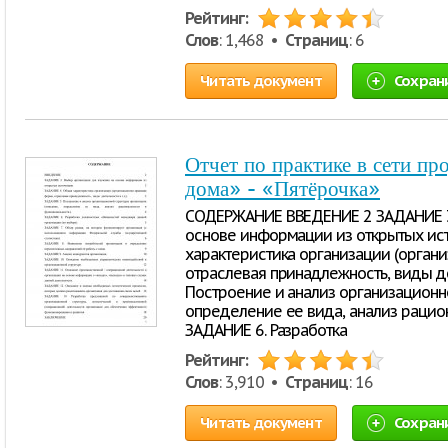
Рейтинг:
Слов
: 1,468 •
Страниц
: 6
Читать документ
Сохран
Отчет по практике в сети п
дома» - «Пятёрочка»
СОДЕРЖАНИЕ ВВЕДЕНИЕ 2 ЗАДАНИЕ 3.
основе информации из открытых ист
характеристика организации (орган
отраслевая принадлежность, виды дея
Построение и анализ организационн
определение ее вида, анализ рацион
ЗАДАНИЕ 6. Разработка
Рейтинг:
Слов
: 3,910 •
Страниц
: 16
Читать документ
Сохран