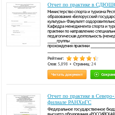
Отчет по практике в СДЮ
Министерство спорта и туризма Рес
образования «Белорусский государ
культуры» Факультет оздоровительн
Кафедра менеджмента спорта и тур
практики по направлению специально
педагогическая деятельность (менедж
______группы _____________________________
прохождения практики ___________________
____________________________
Рейтинг:
Слов
: 5,898 •
Страниц
: 24
Читать документ
Сохран
Отчет по практике в Северо-
филиале РАНХиГС
Федеральное государственное бюд
высшего образования «РОССИЙСКА