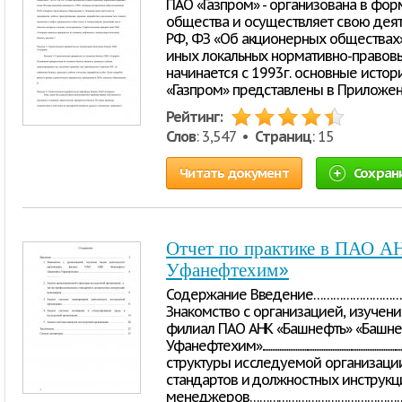
ПАО «Газпром» - организована в фо
общества и осуществляет свою деят
РФ, ФЗ «Об акционерных обществах»,
иных локальных нормативно-правовы
начинается с 1993г. основные исто
«Газпром» представлены в Приложен
Рейтинг:
Слов
: 3,547 •
Страниц
: 15
Читать документ
Сохран
Отчет по практике в ПАО 
Уфанефтехим»
Содержание Введение………………………
Знакомство с организацией, изучен
филиал ПАО АНК «Башнефть» «Башне
Уфанефтехим»........................................................
структуры исследуемой организации
стандартов и должностных инструкц
менеджеров………………………………………………