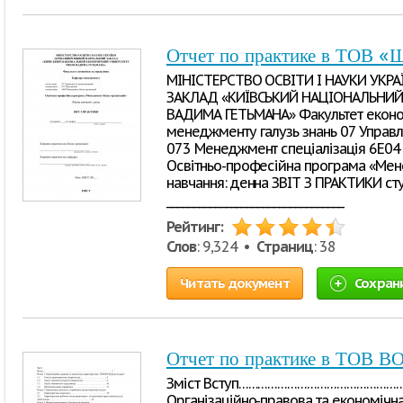
Отчет по практике в ТОВ «
МІНІСТЕРСТВО ОСВІТИ І НАУКИ УК
ЗАКЛАД «КИЇВСЬКИЙ НАЦІОНАЛЬНИЙ
ВАДИМА ГЕТЬМАНА» Факультет економ
менеджменту галузь знань 07 Управлі
073 Менеджмент спеціалізація 6Е04
Освітньо-професійна програма «Мен
навчання: денна ЗВІТ З ПРАКТИКИ сту
_________________________________
Рейтинг:
Слов
: 9,324 •
Страниц
: 38
Читать документ
Сохран
Отчет по практике в ТОВ В
Зміст Вступ……………………………………………
Організаційно-правова та економічн