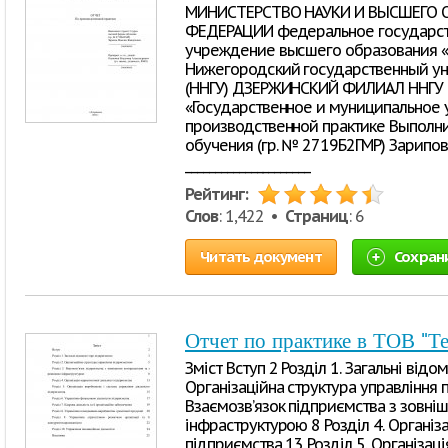
МИНИСТЕРСТВО НАУКИ И ВЫСШЕГО 
ФЕДЕРАЦИИ федеральное государст
учреждение высшего образования «
Нижегородский государственный уни
(ННГУ) ДЗЕРЖИНСКИЙ ФИЛИАЛ ННГУ 
«Государственное и муниципальное
производственной практике Выполни
обучения (гр. № 2719Б2ГМР) Зарипо
_____________________
Рейтинг:
Слов
: 1,422 •
Страниц
: 6
Читать документ
Сохран
Отчет по практике в ТОВ "Т
Зміст Вступ 2 Розділ 1. Загальні відо
Організаційна структура управління 
Взаємозв’язок підприємства з зовні
інфраструктурою 8 Розділ 4. Організа
підприємства 13 Розділ 5. Організац