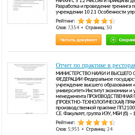
РАНХИГС 5 1.2 Миссия и принципы де
Разработка и проведение тренинга 
учреждении 10 2.1 Особенности уп
Рейтинг:
Слов
: 7,354 •
Страниц
: 30
Читать документ
Сохран
Отчет по практике в рестор
МИНИСТЕРСТВО НАУКИ И ВЫСШЕГО 
ФЕДЕРАЦИИ Федеральное государст
учреждение высшего образования «
университет» Институт экономики и
менеджмента ПРОИЗВОДСТВЕННАЯ 
(ПРОЕКТНО-ТЕХНОЛОГИЧЕСКАЯ) ПРАКТ
производственной практике ПП.210
С.Е. Факультет, группа ИЭУ, МБИ (б)
Рейтинг:
Слов
: 5,953 •
Страниц
: 24