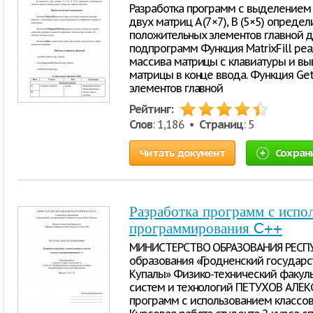
Разработка программ с выделением
двух матриц A (7×7), B (5×5) опред
положительных элементов главной д
подпрограмм Функция MatrixFill ре
массива матрицы с клавиатуры и вы
матрицы в конце ввода. Функция Ge
элементов главной
Рейтинг:
Слов
: 1,186 •
Страниц
: 5
Читать документ
Сохран
Разработка программ с испол
программирования C++
МИНИСТЕРСТВО ОБРАЗОВАНИЯ РЕСПУ
образования «Гродненский государс
Купалы» Физико-технический факул
систем и технологий ПЕТУХОВ АЛЕ
программ с использованием классов