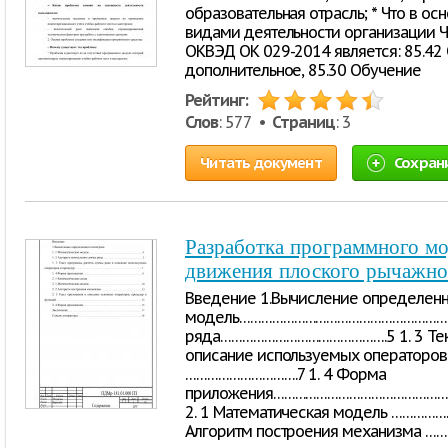
образовательная отрасль; * Что в о
видами деятельности организации 
ОКВЭД ОК 029-2014 является: 85.4
дополнительное, 85.30 Обучение
Рейтинг:
Слов
: 577 •
Страниц
: 3
Читать документ
Сохран
Разработка программного м
движения плоского рычажно
Введение 1.Вычисление определенно
модель……………………………………………………..4
ряда……………………………………….5 1. 3 Текс
описание используемых оператор
………………………….7 1. 4 Форма
приложения………………………………………………………
2. 1 Математическая модель ………
Алгоритм построения механизма …