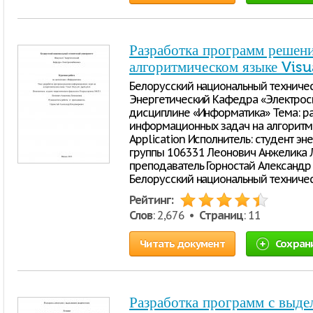
Разработка программ решен
алгоритмическом языке Visu
Белорусский национальный техничес
Энергетический Кафедра «Электрос
дисциплине «Информатика» Тема: р
информационных задач на алгоритмич
Application Исполнитель: студент эне
группы 106331 Леонович Анжелика Л
преподаватель Горностай Александ
Белорусский национальный техниче
Рейтинг:
Слов
: 2,676 •
Страниц
: 11
Читать документ
Сохран
Разработка программ с выд