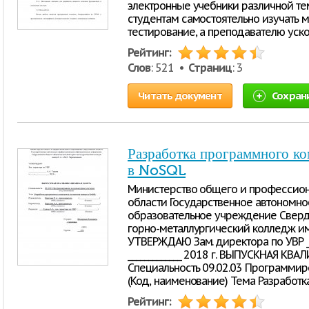
электронные учебники различной те
студентам самостоятельно изучать 
тестирование, а преподавателю уско
Рейтинг:
Слов
: 521 •
Страниц
: 3
Читать документ
Сохран
Разработка программного ко
в NoSQL
Министерство общего и профессион
области Государственное автономн
образовательное учреждение Сверд
горно-металлургический колледж име
УТВЕРЖДАЮ Зам. директора по УВР _____
_____________ 2018 г. ВЫПУСКНАЯ К
Специальность 09.02.03 Программи
(Код, наименование) Тема Разработ
Рейтинг: