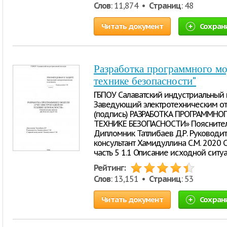
Слов
: 11,874 •
Страниц
: 48
Читать документ
Сохран
Разработка программного мо
технике безопасности"
ГБПОУ Cалаватский индустриальны
Заведующий электротехническим отд
(подпись) РАЗРАБОТКА ПРОГРАММН
ТЕХНИКЕ БЕЗОПАСНОСТИ» Пояснительн
Дипломник Татлибаев Д.Р. Руководи
консультант Хамидуллина С.М. 2020
часть 5 1.1 Описание исходной ситуа
Рейтинг:
Слов
: 13,151 •
Страниц
: 53
Читать документ
Сохран