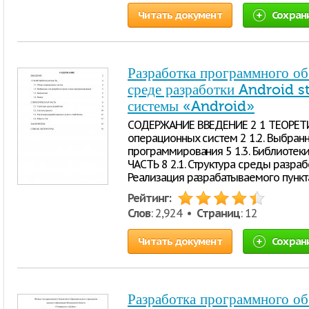
Читать документ
Сохран
Разработка программного о
среде разработки Android s
системы «Android»
СОДЕРЖАНИЕ ВВЕДЕНИЕ 2 1 ТЕОРЕТИЧ
операционных систем 2 1.2. Выбран
программирования 5 1.3. Библиотеки
ЧАСТЬ 8 2.1. Структура среды разрабо
Реализация разрабатываемого пункта
Рейтинг:
Слов
: 2,924 •
Страниц
: 12
Читать документ
Сохран
Разработка программного о