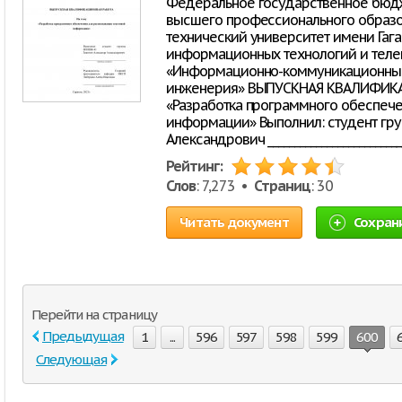
Федеральное государственное бюд
высшего профессионального образо
технический университет имени Гага
информационных технологий и тел
«Информационно-коммуникационные
инженерия» ВЫПУСКНАЯ КВАЛИФИКА
«Разработка программного обеспече
информации» Выполнил: студент гр
Александрович _______________________
Рейтинг:
Слов
: 7,273 •
Страниц
: 30
Читать документ
Сохран
Перейти на страницу
Предыдущая
1
...
596
597
598
599
600
Следующая