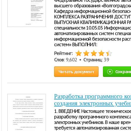
Федеральное государственное авто
высшего образования «Волгоградск
Кафедра информационной безопас
КОМПЛЕКСА РАЗГРАНИЧЕНИЯ ДОСТУ
ВЫПУСКНАЯ КВАЛИФИКАЦИОННАЯ РАБО
специальности 10.05.03 Информацио
автоматизированных систем специа
информационной безопасности ра
систем» ВЫПОЛНИЛ:
Рейтинг:
Слов
: 9,602 •
Страниц
: 39
Читать документ
Сохран
Разработка программного ко
создания электронных учебн
1. ВВЕДЕНИЕ Настоящее техническое
разработку программного комплекса
электронных учебников. В наше вр
требуется автоматизированная систе