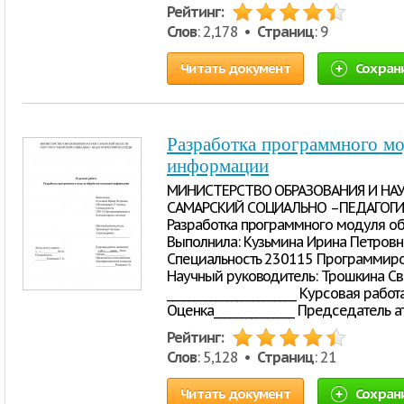
Рейтинг:
Слов
: 2,178 •
Страниц
: 9
Читать документ
Сохран
Разработка программного м
информации
МИНИСТЕРСТВО ОБРАЗОВАНИЯ И НАУ
САМАРСКИЙ СОЦИАЛЬНО –ПЕДАГОГИ
Разработка программного модуля 
Выполнила: Кузьмина Ирина Петровн
Специальность 230115 Программиро
Научный руководитель: Трошкина Св
________________________ Курсовая раб
Оценка_______________ Председатель 
Рейтинг:
Слов
: 5,128 •
Страниц
: 21
Читать документ
Сохран