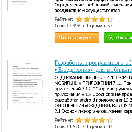
Определение требований к механич
воздействиям осуществляется
Рейтинг:
Слов
: 12,896 •
Страниц
: 52
Читать документ
Сохран
Разработка программного об
«Ежедневник» для мобильн
СОДЕРЖАНИЕ ВВЕДЕНИЕ 4 1 ТЕОРЕТ
МОБИЛЬНЫХ ПРИЛОЖЕНИЙ 7 1.1 Поня
приложений 7 1.2 Обзор инструмент
приложения 9 1.3 Обоснование про
разработки android приложения 13
ОБЕСПЕЧЕНИЯ «ЕЖЕДНЕВНИК» ДЛЯ 
2.1 Экономико-организационная хар
Рейтинг:
Слов
: 11,620 •
Страниц
: 47