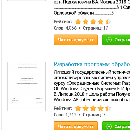
к.э.н. Подхалюзина В.А. Москва 201
.............................................................................
Орловской области….........................5
Рейтинг:
Слов
: 4,036 •
Страниц
: 17
Читать документ
Сохран
Разработка программ обраб
Липецкий государственный техниче
автоматизированных систем управл
курсу «Операционные Системы» Раз
ОС Windows Студент Барышев Е. И. Гр
В. Липецк 2018 г Цель работы Полу
Windows API, обеспечивающих обра
Рейтинг:
Слов
: 1,712 •
Страниц
: 7
Читать документ
Сохран