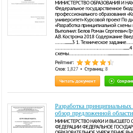
МИНИСТЕРСТВО ОБРАЗОВАНИЯ И НА
Федеральное государственное бюд
профессионального образования «К
университет» Курсовой проект По д
«Разработка принципиальной схемы 
Выполнил: Белов Роман Сергеевич Гр
А.В. Кострома 2018 Содержание Введение.....................................
……….............3 1. Техническое задание……
………………………………………………………..........4 
схемы………………………………...................................…
Рейтинг:
Слов
: 1,827 •
Страниц
: 8
Читать документ
Сохран
Разработка принципиальных 
обзор предложенной области
МИНИСТЕРСТВО НАУКИ И ВЫСШЕГО 
ФЕДЕРАЦИИ ФЕДЕРАЛЬНОЕ ГОСУДА
ОБРАЗОВАТЕЛЬНОЕ УЧРЕЖДЕНИЕ ВЫ