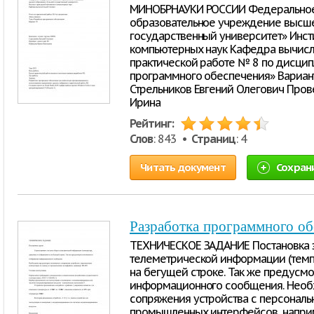
МИНОБРНАУКИ РОССИИ Федеральное
образовательное учреждение высше
государственный университет» Инст
компьютерных наук Кафедра вычисли
практической работе № 8 по дисцип
программного обеспечения» Вариант
Стрельников Евгений Олегович Пров
Ирина
Рейтинг:
Слов
: 843 •
Страниц
: 4
Читать документ
Сохран
Разработка программного об
ТЕХНИЧЕСКОЕ ЗАДАНИЕ Постановка з
телеметрической информации (темпе
на бегущей строке. Так же предусм
информационного сообщения. Необ
сопряжения устройства с персонал
промышленных интерфейсов, наприме