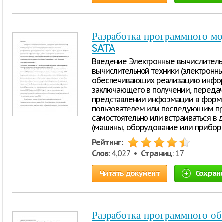
Разработка программного м
SATA
Введение Электронные вычислительн
вычислительной техники (электронны
обеспечивающих реализацию инфор
заключающего в получении, передач
представлении информации в форме
пользователем или последующим пр
самостоятельно или встраиваться в 
(машины, оборудование или приборы
Рейтинг:
Слов
: 4,027 •
Страниц
: 17
Читать документ
Сохран
Разработка программного об