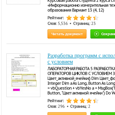
Курсовая работа студента 2 курса с
«Информационно измерительная тех
образования Вариант 13 (4, 12)
Рейтинг:
Слов
: 5,536 •
Страниц
: 23
Читать документ
Сохран
Разработка программ с испо
с условием
ЛАБОРАТОРНАЯ РАБОТА 5 РАЗРАБОТ
ОПЕРАТОРОВ ЦИКЛОВ С УСЛОВИЕМ Зад
Цвет_активной_ячейки() Dim Цвет_фо
Integer Dim a As Long, Button As Lon
= vbQuestion + vbYesNo a = MsgBox("
Button, "Цвет активной ячейки") Do W
Рейтинг:
Слов
: 296 •
Страниц
: 2