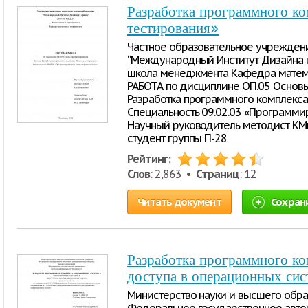
Разработка программного ко
тестирования»
Частное образовательное учрежден
“Международный Институт Дизайна 
школа менеджмента Кафедра матем
РАБОТА по дисциплине ОП.05 Основ
Разработка программного комплекса
Специальность 09.02.03 «Программи
Научный руководитель методист КМи
студент группы П-28
Рейтинг:
Слов
: 2,863 •
Страниц
: 12
Читать документ
Сохран
Разработка программного ко
доступа в операционных сис
Министерство науки и высшего обр