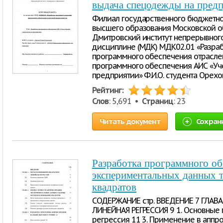
выдача спецодежды на пред
Филиал государственного бюджетно
высшего образования Московской об
Дмитровский институт непрерывног
дисциплине (МДК) МДК02.01 «Разраб
программного обеспечения отраслев
программного обеспечения АИС «Уч
предприятии» Ф.И.О. студента Орехов
Рейтинг:
Слов
: 5,691 •
Страниц
: 23
Читать документ
Сохран
Разработка программного об
экспериментальных данных 
квадратов
СОДЕРЖАНИЕ стр. ВВЕДЕНИЕ 7 ГЛАВ
ЛИНЕЙНАЯ РЕГРЕССИЯ 9 1. Основные 
регрессия 11 3. Применение в апп