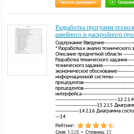
Читать документ
Сохран
Разработка программ технол
швейного и раскройного про
Содержание Введение--------------------------
* Разработка и анализ технического задан
Описание предметной области --------------
Разработка технического задания----------
технического задания-----------------------
экономическое обоснование--------------
информационной системы---------------
прецедентов-------------------------------
прецедентов-------------------------------
интерфейса------------------------------
------------------------------------------12
----------------------------13 2.1.5 Диагра
----------------14 2.1.6 Диаграмма состояний-
---14
Рейтинг:
Слов
: 3,528 •
Страниц
: 15