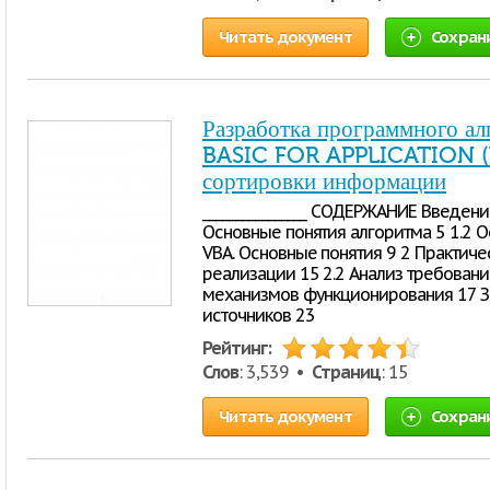
Читать документ
Сохран
Разработка программного ал
BASIC FOR APPLICATION (V
сортировки информации
________________ СОДЕРЖАНИЕ Введени
Основные понятия алгоритма 5 1.2 
VBA. Основные понятия 9 2 Практиче
реализации 15 2.2 Анализ требований
механизмов функционирования 17 З
источников 23
Рейтинг:
Слов
: 3,539 •
Страниц
: 15
Читать документ
Сохран