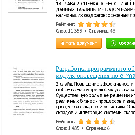
14 ГЛАВА 2. ОЦЕНКА ТОЧНОСТИ А
ДАННЫХ ТАБЛИЦЫ МЕТОДОМ НАИМЕН
наименьших квадратов: основные п
Рейтинг:
Слов
: 11,353 •
Страниц
: 46
Читать документ
Сохран
Разработка программного об
модуля оповещения по e-ma
2 слайд Повышение эффективности 
любое время и при любых условиях я
Существенную роль в ее решении иг
различных бизнес - процессов и вид
процессов складской логистики. От
складов и интеграция системы склад
Рейтинг:
Слов
: 1,485 •
Страниц
: 6