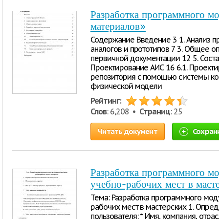
Разработка программного мо
материалов»
Содержание Введение 3 1. Анализ пр
аналогов и прототипов 7 3. Общее оп
первичной документации 12 5. Соста
Проектирование АИС 16 6.1. Проекти
репозитория с помощью системы кон
физической модели
Рейтинг:
Слов
: 6,208 •
Страниц
: 25
Читать документ
Сохран
Разработка программного мо
учебно-рабочих мест в маст
Тема: Разработка программного мод
рабочих мест в мастерских 1. Опре
пользователя: * Имя, компания, отра