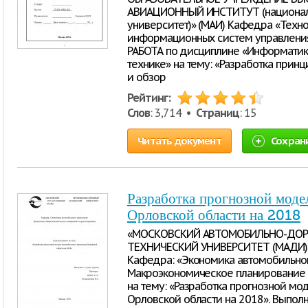
АВИАЦИОННЫЙ ИНСТИТУТ (национал
университет)» (МАИ) Кафедра «Техн
информационных систем управления
РАБОТА по дисциплине «Информатик
технике» на тему: «Разработка прин
и обзор
Рейтинг:
Слов
: 3,714 •
Страниц
: 15
Читать документ
Сохран
Разработка прогнозной моде
Орловской области на 2018
«МОСКОВСКИЙ АВТОМОБИЛЬНО-ДО
ТЕХНИЧЕСКИЙ УНИВЕРСИТЕТ (МАДИ)» 
Кафедра: «Экономика автомобильног
Макроэкономическое планирование 
на тему: «Разработка прогнозной мо
Орловской области на 2018». Выполн