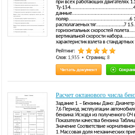
при всех работающих двигателях. 1.
Ту-134…………………………………………………4 1
данные……………………………………………………………
поляр………………………………………………...6 1.4
располагаемых тяг……………………..7 1.5
горизонтальных скоростей полета…
вертикальной скорости набора…………
характеристик взлета в стандартны
Рейтинг:
Слов
: 1,935 •
Страниц
: 8
Читать документ
Сохран
Расчет октанового числа бен
Задание 1 – Бензины Дано: Диаметр 
7,6 Период эксплуатации автомобиля
бензина: Исходя из полученного ОЧ
Показатели качества бензина Табли
Значение Соответствие нормативном
1. Массовая доля механических пр