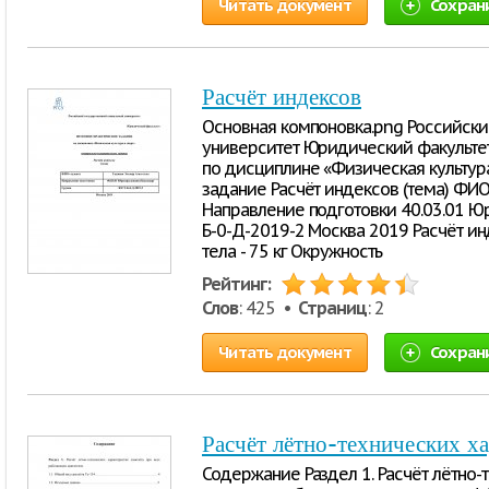
Читать документ
Сохран
Расчёт индексов
Основная компоновка.png Российск
университет Юридический факульт
по дисциплине «Физическая культур
задание Расчёт индексов (тема) ФИО
Направление подготовки 40.03.01 Ю
Б-0-Д-2019-2 Москва 2019 Расчёт ин
тела - 75 кг Окружность
Рейтинг:
Слов
: 425 •
Страниц
: 2
Читать документ
Сохран
Расчёт лётно-технических ха
Содержание Раздел 1. Расчёт лётно-