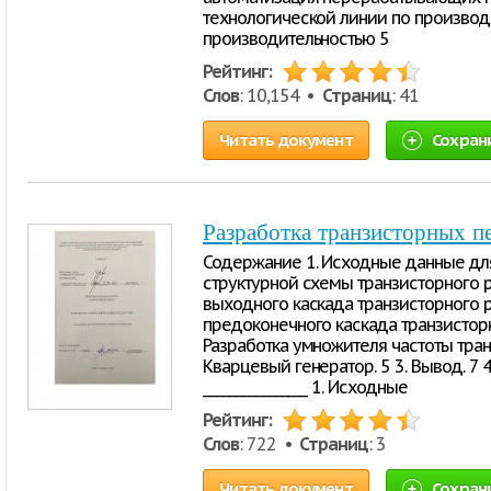
технологической линии по производ
производительностью 5
Рейтинг:
Слов
: 10,154 •
Страниц
: 41
Читать документ
Сохран
Разработка транзисторных п
Содержание 1. Исходные данные для
структурной схемы транзисторного р
выходного каскада транзисторного р
предоконечного каскада транзистор
Разработка умножителя частоты тран
Кварцевый генератор. 5 3. Вывод. 7 
________________ 1. Исходные
Рейтинг:
Слов
: 722 •
Страниц
: 3
Читать документ
Сохран