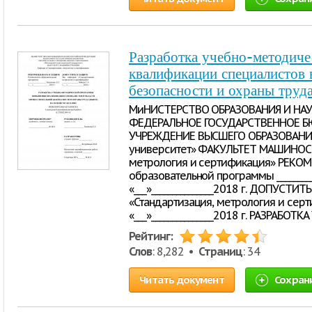
Разработка учебно-методич
квалификации специалистов 
безопасности и охраны труд
МиНИСТЕРСТВО ОБРАЗОВАНИЯ И НА
ФЕДЕРАЛЬНОЕ ГОСУДАРСТВЕННОЕ 
УЧРЕЖДЕНИЕ ВЫСШЕГО ОБРАЗОВАНИЯ
университет» ФАКУЛЬТЕТ МАШИНОСТ
метрология и сертификация» РЕКО
образовательной программы ___________
«___»_______________2018 г. ДОПУСТИ
«Стандартизация, метрология и сертиф
«___»_______________2018 г. РАЗРАБ
Рейтинг:
Слов
: 8,282 •
Страниц
: 34
Читать документ
Сохран