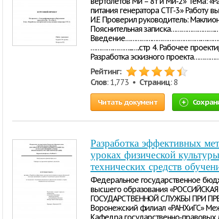
вертолётов Ми – 8т и Ми-2» Тема: «
питания генератора СТГ-3» Работу вы
И.Е Проверил руководитель: Маклион
Пояснительная записка…………………….….……
Введение…………………………………….….……...….
………….………...…..стр 4. Рабочее проек
Разработка эскизного проекта……………….…
Рейтинг:
Слов
: 1,773 •
Страниц
: 8
Читать документ
Сохран
Разработка эффективных мет
уроках физической культуры
технических средств обучен
Федеральное государственное бюд
высшего образования «РОССИЙСКА
ГОСУДАРСТВЕННОЙ СЛУЖБЫ ПРИ ПР
Воронежский филиал «РАНХиГС» Меж
Кафедра государственно-правовых 