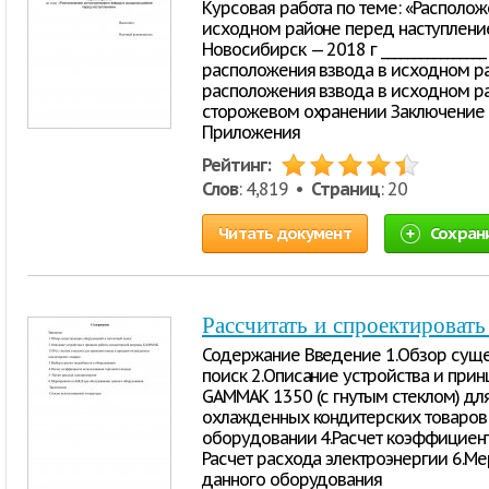
Курсовая работа по теме: «Располо
исходном районе перед наступлени
Новосибирск — 2018 г ______________
расположения взвода в исходном ра
расположения взвода в исходном рай
сторожевом охранении Заключение 
Приложения
Рейтинг:
Слов
: 4,819 •
Страниц
: 20
Читать документ
Сохран
Рассчитать и спроектироват
Содержание Введение 1.Обзор сущ
поиск 2.Описание устройства и при
GAMMAK 1350 (с гнутым стеклом) дл
охлажденных кондитерских товаров 
оборудовании 4.Расчет коэффициент
Расчет расхода электроэнергии 6.М
данного оборудования