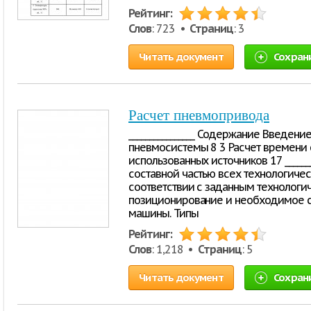
Рейтинг:
Слов
: 723 •
Страниц
: 3
Читать документ
Сохран
Расчет пневмопривода
________________ Содержание Введени
пневмосистемы 8 3 Расчет времени 
использованных источников 17 _____
составной частью всех технологиче
соответствии с заданным технолог
позиционирование и необходимое с
машины. Типы
Рейтинг:
Слов
: 1,218 •
Страниц
: 5
Читать документ
Сохран