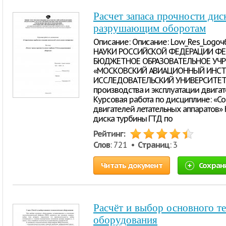
Расчет запаса прочности ди
разрушающим оборотам
Описание: Описание: Low_Res_Log
НАУКИ РОССИЙСКОЙ ФЕДЕРАЦИИ ФЕ
БЮДЖЕТНОЕ ОБРАЗОВАТЕЛЬНОЕ УЧР
«МОСКОВСКИЙ АВИАЦИОННЫЙ ИНСТ
ИССЛЕДОВАТЕЛЬСКИЙ УНИВЕРСИТЕТ)»
производства и эксплуатации двигат
Курсовая работа по дисциплине: «
двигателей летательных аппаратов» Н
диска турбины ГТД по
Рейтинг:
Слов
: 721 •
Страниц
: 3
Читать документ
Сохран
Расчёт и выбор основного т
оборудования