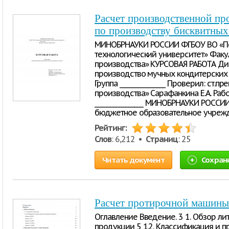
Расчет производственной пр
по производству бисквитны
МИНОБРНАУКИ РОССИИ ФГБОУ ВО «Пе
технологический университет» Фа
производства» КУРСОВАЯ РАБОТА Ди
производство мучных кондитерских
Группа _______________ Проверил: ст
производства» Сарафанкина Е.А. Раб
________________ МИНОБРНАУКИ РОСС
бюджетное образовательное учреж
Рейтинг:
Слов
: 6,212 •
Страниц
: 25
Читать документ
Сохран
Расчет протирочной машины 
Оглавление Введение. 3 1. Обзор лит
продукции 5 1.2. Классификация и 