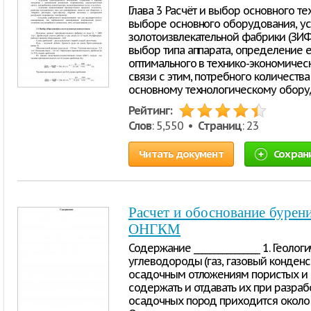
Глава 3 Расчёт и выбор основного т
выборе основного оборудования, ус
золотоизвлекательной фабрики (ЗИФ
выбор типа аппарата, определение 
оптимального в технико-экономичес
связи с этим, потребного количества
основному технологическому обор
Рейтинг:
Слов
: 5,550 •
Страниц
: 23
Читать документ
Сохран
Расчет и обоснование бурен
ОНГКМ
Содержание ________________ 1. Геол
углеводороды (газ, газовый конденса
осадочным отложениям пористых и
содержать и отдавать их при разра
осадочных пород приходится около