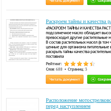
Читать документ
Сохран
Раскроем тайны и качества р
«РАСКРОЕМ ТАЙНЫ И КАЧЕСТВА РАС
подсолнечное масло обладает высо
превосходит другие растительные ма
В состав растительных масел (в том
ценные для организма питательные 
раскрыть тайны качества растительно
поставила
Рейтинг:
Слов
: 688 •
Страниц
: 3
Читать документ
Сохран
Расположение мотострелково
перед наступлением