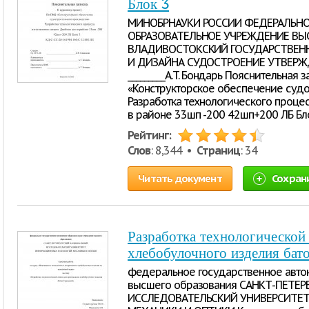
Блок 3
МИНОБРНАУКИ РОССИИ ФЕДЕРАЛЬН
ОБРАЗОВАТЕЛЬНОЕ УЧРЕЖДЕНИЕ ВЫ
ВЛАДИВОСТОКСКИЙ ГОСУДАРСТВЕН
И ДИЗАЙНА СУДОСТРОЕНИЕ УТВЕРЖД
_________A.T. Бондарь Пояснительная
«Конструкторское обеспечение судо
Разработка технологического проце
в районе 33шп -200 42шп+200 ЛБ Бл
Рейтинг:
Слов
: 8,344 •
Страниц
: 34
Читать документ
Сохран
Разработка технологической
хлебобулочного изделия бат
федеральное государственное авто
высшего образования САНКТ-ПЕТЕ
ИССЛЕДОВАТЕЛЬСКИЙ УНИВЕРСИТЕ