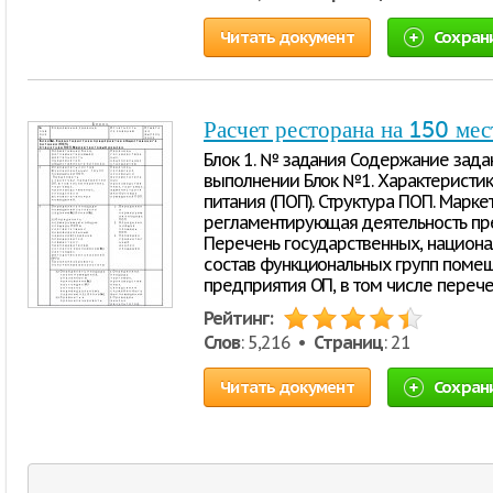
Читать документ
Сохран
Расчет ресторана на 150 мес
Блок 1. № задания Содержание зада
выполнении Блок №1. Характеристи
питания (ПОП). Структура ПОП. Марке
регламентирующая деятельность пр
Перечень государственных, национа
состав функциональных групп поме
предприятия ОП, в том числе переч
Рейтинг:
Слов
: 5,216 •
Страниц
: 21
Читать документ
Сохран