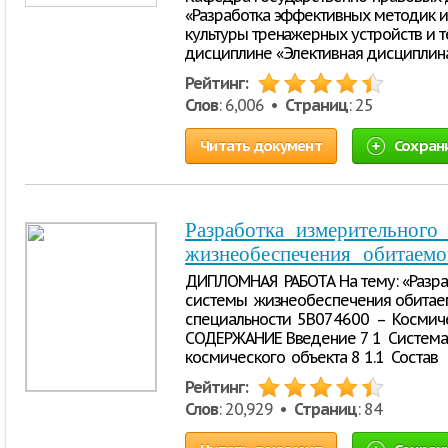
«Разработка эффективных методик и
культуры тренажерных устройств и 
дисциплине «Элективная дисциплин
Рейтинг:
Слов
: 6,006 •
Страниц
: 25
Читать документ
Сохран
Разработка ‏ㅤ измерительного ‏ㅤ комплекса ‏ㅤ системы ‏ㅤ
ДИПЛОМНАЯ ‏ㅤ РАБОТА На тему: ‏«Разработка ‏измерительного комплекса
системы ‏ㅤ жизнеобеспечения ‏обитаемого ‏ космического ‏объекта» по ‏ㅤ
специальности ‏ㅤ 5В074600 ‏ㅤ – ‏ㅤ Космическая ‏ㅤ техника ‏ㅤ и ‏ㅤ технологии
СОДЕРЖАНИЕ Введение 7 1 ‏ㅤ Система ‏ㅤ жизнеобеспечения ‏ㅤ обитаемого ‏ㅤ
Рейтинг:
Слов
: 20,929 •
Страниц
: 84