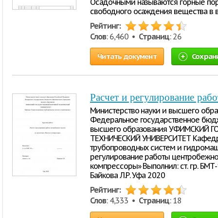
Осадочными называются горные по
свободного осаждения вещества в 
Рейтинг:
Слов
: 6,460 •
Страниц
: 26
Читать документ
Сохран
Расчет и регулирование раб
Министерство науки и высшего обр
Федеральное государственное бюд
высшего образования УФИМСКИЙ 
ТЕХНИЧЕСКИЙ УНИВЕРСИТЕТ Кафедр
трубопроводных систем и гидромаши
регулирование работы центробежно
компрессоры» Выполнил: ст. гр. БМТ-18--
Байкова Л.Р. Уфа 2020
Рейтинг:
Слов
: 4,333 •
Страниц
: 18