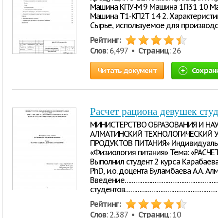
Машина КПУ-М 9 Машина 1П31 10 М
Машина Т1-КП2Т 14 2. Характеристик
Сырье, используемое для производс
Рейтинг:
Слов
: 6,497 •
Страниц
: 26
Читать документ
Сохран
Расчет рациона девушек сту
МИНИСТЕРСТВО ОБРАЗОВАНИЯ И НАУ
АЛМАТИНСКИЙ ТЕХНОЛОГИЧЕСКИЙ У
ПРОДУКТОВ ПИТАНИЯ» Индивидуальн
«Физиология питания» Тема: «РАС
Выполнил студент 2 курса Карабаева 
PhD, и.о. доцента Буламбаева А.А. 
Введение……………………………………………………
студентов………………………………………………………
Рейтинг:
Слов
: 2,387 •
Страниц
: 10