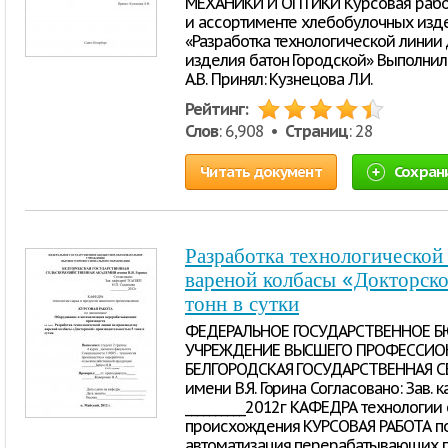
МЕХАНИКИ И ОПТИКИ Курсовая работ
и ассортименте хлебобулочных изде
«Разработка технологической линии
изделия батон Городской» Выполнил
А.В. Принял: Кузнецова Л.И.
Рейтинг:
Слов
: 6,908 •
Страниц
: 28
Читать документ
Сохран
Разработка технологической
вареной колбасы «Докторск
тонн в сутки
ФЕДЕРАЛЬНОЕ ГОСУДАРСТВЕННОЕ 
УЧРЕЖДЕНИЕ ВЫСШЕГО ПРОФЕССИО
БЕЛГОРОДСКАЯ ГОСУДАРСТВЕННАЯ 
имени В.Я. Горина Согласовано: Зав.
__________2012г КАФЕДРА технологии
происхождения КУРСОВАЯ РАБОТА п
автоматизация перерабатывающих пр