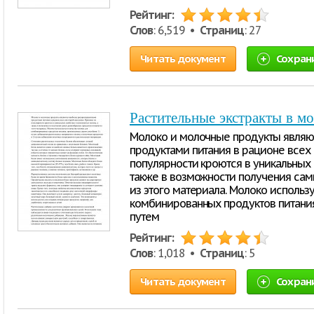
Рейтинг:
Слов
: 6,519 •
Страниц
: 27
Читать документ
Сохран
Растительные экстракты в м
Молоко и молочные продукты являю
продуктами питания в рационе всех 
популярности кроются в уникальных 
также в возможности получения сам
из этого материала. Молоко использ
комбинированных продуктов питания
путем
Рейтинг:
Слов
: 1,018 •
Страниц
: 5
Читать документ
Сохран