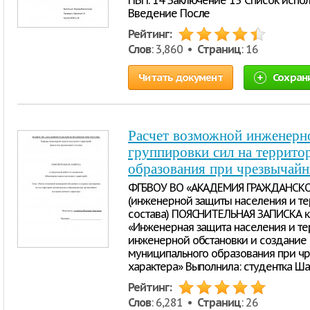
ПВП. 14 Заключение 15 Список исполь
Введение После
Рейтинг:
Слов
: 3,860 •
Страниц
: 16
Читать документ
Сохран
Расчет возможной инженерно
группировки сил на террито
образования при чрезвычайн
ФГБВОУ ВО «АКАДЕМИЯ ГРАЖДАНСК
(инженерной защиты населения и те
состава) ПОЯСНИТЕЛЬНАЯ ЗАПИСКА к
«Инженерная защита населения и те
инженерной обстановки и создание 
муниципального образования при ч
характера» Выполнила: студентка Ш
Рейтинг:
Слов
: 6,281 •
Страниц
: 26