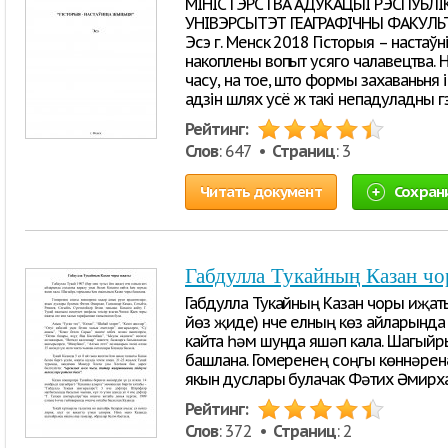
МІНІСТЭРСТВА АДУКАЦЫІ РЭСПУБЛІК
УНІВЭРСЫТЭТ ГЕАГРАФІЧНЫ ФАКУЛЬТ
Эсэ г. Менск 2018 Гісторыя – настаўні
накоплены вопыт усяго чалавецтва. 
часу, на тое, што формы захаваньня
адзін шлях усё ж такі непадуладны г
Рейтинг:
Слов
: 647 •
Страниц
: 3
Читать документ
Сохран
Габдулла Тукайның Казан ч
Габдулла Тукайның Казан чоры иҗаты
йөз җиде) нче елның көз айларында 
кайта һәм шунда яшәп кала. Шагый
башлана. Гомеренең соңгы көннәрен
якын дуслары булачак Фәтих Әмирхан
Рейтинг:
Слов
: 372 •
Страниц
: 2