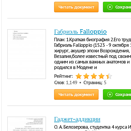
Читать документ
Сохран
Габриэль Falloppio
План: 1.Краткая биография 2.Его тру
Габриэль Falloppio (1523 - 9 октября
хирург, акушер эпохи Возрождения,
Везалия,более известный под своим
одним из самых важных анатомов и 
родился в Модене и
Рейтинг:
Слов
: 1,149 •
Страниц
: 5
Читать документ
Сохран
Гаджет-аддикции
О. А. Белозерова, студентка 4 курс