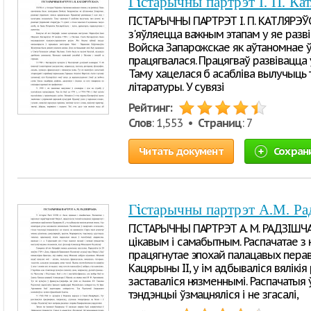
Гiстарычны партрэт І. П. Ка
ГІСТАРЫЧНЫ ПАРТРЭТ І. П. КАТЛЯРЭЎСКА
з'яўляецца важным этапам у яе разві
Войска Запарожскае як аўтаномнае ўт
працягвалася. Працягваў развівацца ў
Таму хацелася б асабліва вылучыць та
літаратуры. У сувязі
Рейтинг:
Слов
: 1,553 •
Страниц
: 7
Читать документ
Сохран
Гiстарычны партрэт А.М. Ра
ГІСТАРЫЧНЫ ПАРТРЭТ А. М. РАДЗІШЧАВА
цікавым і самабытным. Распачатае з 
працягнутае эпохай палацавых пера
Кацярыны II, у ім адбываліся вялікі
заставаліся нязменнымі. Распачатыя 
тэндэнцыі ўзмацняліся і не згасалі,