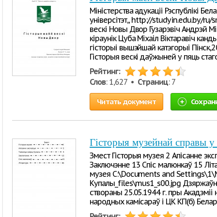
Міністерства адукаціі Рэспублікі Бел
універсітэт,, http://studyin.edu.by/r
вескі Новы Двор Гузарэвіч Андрэй Мік
кіраунік Цуба Міхаіл Віктаравіч канды
гісторыі вышэйшай катэгорыі Пінск,20
Гісторыя вескі даўжыней у пяць стаго
Рейтинг:
Слов
: 1,627 •
Страниц
: 7
Читать документ
Сохран
Гісторыя музейнай справы у
Змест Гісторыя музея 2 Апісанне экс
Заключэнне 13 Спіс малюнкаў 15 Літар
музея C:\Documents and Settings\1
Купалы_files\mus1_s00.jpg Дзяржаўн
створаны 25.05.1944 г. пры Акадэміі
народных камісараў і ЦК КП(б) Бела
Рейтинг: