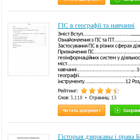
ГІС в географії та навчанні
Зміст Вступ…………………………………….....................................
Ознайомлення з ГІС та ГІТ……………….…
Застосування ГІС в різних сферах дія
Призначення ГІС……………………….……………
геоінформаційних систем у діяльност
міст………………………………………………………………...…
навчанні…………………………………………...…10 3
географії…………………………………………...……10 
інструменту………………………………12 Роз
Рейтинг:
Слов
: 3,118 •
Страниц
: 13
Читать документ
Сохран
Гісторыя дзяржавы і права Б