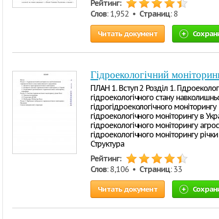
Рейтинг:
Слов
: 1,952 •
Страниц
: 8
Читать документ
Сохран
Гідроекологічний моніторинг
ПЛАН 1. Вступ 2 Розділ 1. Гідроеколо
гідроекологічного стану навколишнь
гідрогідроекологічного моніторингу 
гідроекологічного моніторингу в Укра
гідроекологічного моніторингу агро
гідроекологічного моніторингу річки 
Структура
Рейтинг:
Слов
: 8,106 •
Страниц
: 33
Читать документ
Сохран