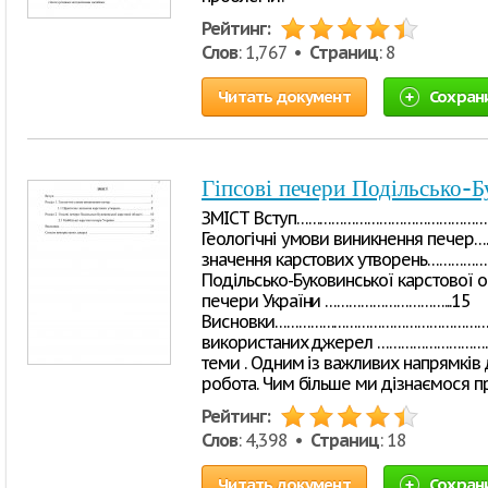
Рейтинг:
Слов
: 1,767 •
Страниц
: 8
Читать документ
Сохран
Гіпсові печери Подільсько-Б
ЗМІСТ Вступ……………………………………………
Геологічні умови виникнення печер…
значення карстових утворень…………………
Подільсько-Буковинської карстової об
печери України …………………………...15
Висновки…………………………………………………
використаних джерел …………………………
теми . Одним із важливих напрямків 
робота. Чим більше ми дізнаємося п
Рейтинг:
Слов
: 4,398 •
Страниц
: 18
Читать документ
Сохран