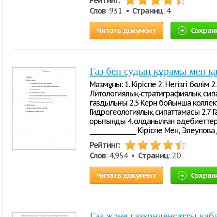
Рейтинг:
Слов
: 931 •
Страниц
: 4
Читать документ
Сохран
Газ бен судың құрамы мен қа
Мазмұны: 1. Кіріспе 2. Негізгі бөлім
Литологиялық-стратиграфиялық сипа
газдылығы 2.5 Керн бойынша коллек
Гидрогеологиялық сипаттамасы 2.7 Г
Қорытынды 4. Қолданылған әдебиеттер
________________ Кіріспе Мен, Элеупов
Рейтинг:
Слов
: 4,954 •
Страниц
: 20
Читать документ
Сохран
Газ және газконденсатты қа