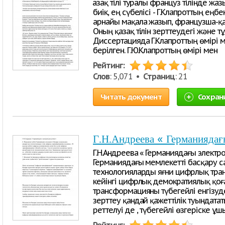
Қазақ тілі туралы француз тілінде жа
биік, ең сүбелісі - Г.Клапроттың еңбе
арнайы мақала жазып, французша-қа
Оның қазақ тілін зерттеудегі және т
Диссертацияда Г.Клапроттың өмірі
берілген. Г.Ю.Клапроттың өмірі мен
Рейтинг:
Слов
: 5,071 •
Страниц
: 21
Читать документ
Сохран
Г.Н.Андреева « Германиядағ
Г.Н.Андреева « Германиядағы электро
Германиядағы мемлекетті басқару с
технологияларды яғни цифрлық тра
кейінгі цифрлық демократиялық қоғ
трансформацияны түбегейлі енгізуде 
зерттеу қандай қажеттілік туындата
реттелуі де , түбегейлі өзгеріске ұ