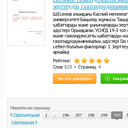
зерттеудің газогидродинамик
Ш.Есенов атындағы Каспий мемлекет
университеті Бақылау жұмысы Тақыр
қабаттарды және ұңғымаларды зерт
әдістері Орындаған: УСНГД 19-3 топ
және газконденсатты қабаттарды ж
газогидродинамикалық әдістері Газ
себеп болатын факторлар: 1. Зерттеу
арнайы)
Рейтинг:
Слов
: 828 •
Страниц
: 4
Читать документ
Сохран
Перейти на страницу
Предыдущая
1
...
296
297
298
299
300
Следующая