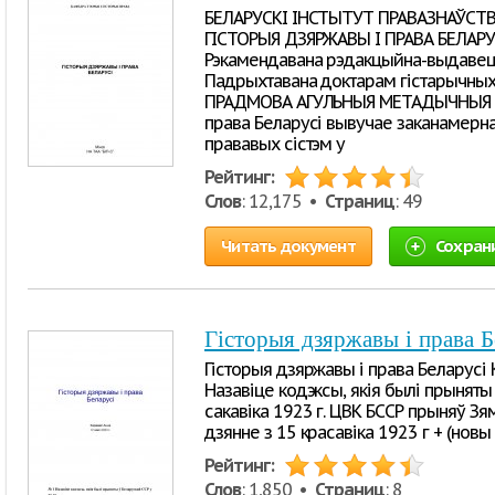
БЕЛАРУСКІ ІНСТЫТУТ ПРАВАЗНАЎСТВ
ГІСТОРЫЯ ДЗЯРЖАВЫ І ПРАВА БЕЛАРУСІ
Рэкамендавана рэдакцыйна-выдавецк
Падрыхтавана доктарам гістарычных
ПРАДМОВА АГУЛЬНЫЯ МЕТАДЫЧНЫЯ Р
права Беларусі вывучае заканамерн
прававых сістэм у
Рейтинг:
Слов
: 12,175 •
Страниц
: 49
Читать документ
Сохран
Гісторыя дзяржавы і права Б
Гісторыя дзяржавы і права Беларусі 
Назавіце кодэксы, якія былі прыняты у
сакавіка 1923 г. ЦВК БССР прыняў Зям
дзянне з 15 красавіка 1923 г + (новы
Рейтинг:
Слов
: 1,850 •
Страниц
: 8