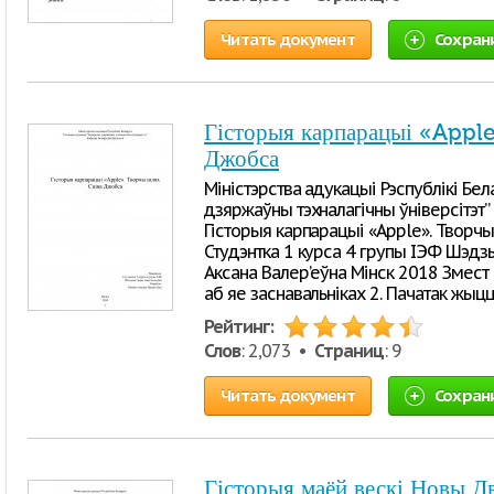
Читать документ
Сохран
Гісторыя карпарацыі «Apple
Джобса
Міністэрства адукацыі Рэспублікі Бел
дзяржаўны тэхналагічны ўніверсітэт”
Гісторыя карпарацыі «Apple». Творч
Студэнтка 1 курса 4 групы ІЭФ Шэдзьк
Аксана Валер’еўна Мінск 2018 Змест 1.
аб яе заснавальніках 2. Пачатак жыц
Рейтинг:
Слов
: 2,073 •
Страниц
: 9
Читать документ
Сохран
Гісторыя маёй вескі Новы Д