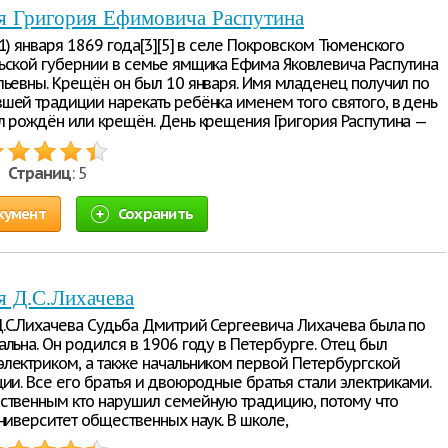
я Григория Ефимовича Распутина
1) января 1869 года[3][5] в селе Покровском Тюменского
ьской губернии в семье ямщика Ефима Яковлевича Распутина
льевны. Крещён он был 10 января. Имя младенец получил по
шей традиции нарекать ребёнка именем того святого, в день
л рождён или крещён. День крещения Григория Распутина —
 •
Страниц
: 5
кумент
Сохранить
я Д.С.Лихачева
.С.Лихачева Судьба Дмитрий Сергеевича Лихачева была по
льна. Он родился в 1906 году в Петербурге. Отец был
лектриком, а также начальником первой Петербургской
ии. Все его братья и двоюродные братья стали электриками.
ственным кто нарушил семейную традицию, потому что
ниверситет общественных наук. В школе,