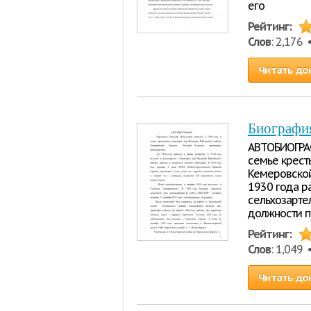
его
Рейтинг:
Слов
: 2,176
Читать до
Биографи
АВТОБИОГРАФ
семье крест
Кемеровской
1930 года ра
сельхозарте
должности п
Рейтинг:
Слов
: 1,049
Читать до