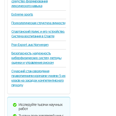
средство формирования
лексического навыка
Extreme sports
Психологическая структура личности
Спартанский полис и его устройство.
Система воспитания в Спарте
Pop-Export aus Norwegen
Безопасность, надежность
киберфизических систем, методы
оценки и управления риском
Сучасний стан оволодiння
правопимними нормами учнями 5-их
класiв на засадах компетентнiсного
пiдходу
Исследуйте тысячи научных
работ
Тысячи пользователей уже с