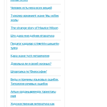
Человек есть мера всех вещей
Түркілер өркениеті және Ұлы жібек
жолы
The strange story of Maurice Wilson
Што дала мне даўняя літаратура
Педагог кадрлар істің тетігін шешетін
тұлға
Қара және түсті металлургия
Довольна ли я своей жизнью?
Шпаргалка по "Философии"
Виды и причины языковых ошибок.
Типология речевых ошибок
Алтын орданың әлемдік тарихтағы
рөлі
Художественная литература как