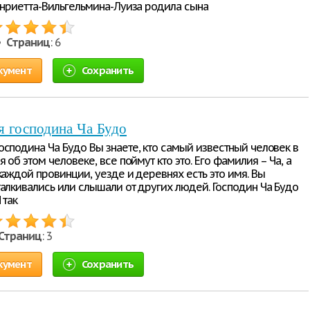
Генриетта-Вильгельмина-Луиза родила сына
 •
Страниц
: 6
кумент
Сохранить
я господина Ча Будо
осподина Ча Будо Вы знаете, кто самый известный человек в
я об этом человеке, все поймут кто это. Его фамилия – Ча, а
каждой провинции, уезде и деревнях есть это имя. Вы
талкивались или слышали от других людей. Господин Ча Будо
 так
Страниц
: 3
кумент
Сохранить