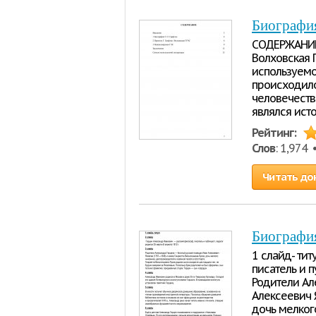
Биография
СОДЕРЖАНИЕ В
Волховская 
используемо
происходило
человечество
являлся ист
Рейтинг:
Слов
: 1,974
Читать до
Биографи
1 слайд- ти
писатель и п
Родители Ал
Алексеевич 
дочь мелког