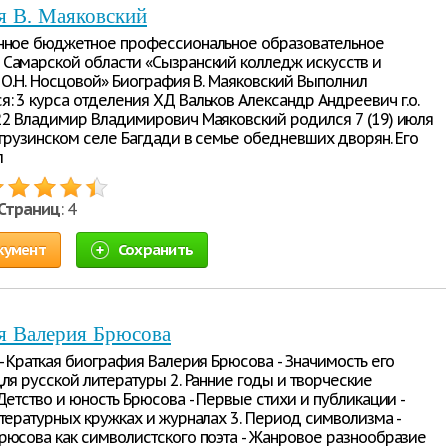
я В. Маяковский
нное бюджетное профессиональное образовательное
Самарской области «Сызранский колледж искусств и
. О.Н. Носцовой» Биография В. Маяковский Выполнил
: 3 курса отделения ХД Вальков Александр Андреевич г.о.
22 Владимир Владимирович Маяковский родился 7 (19) июля
 грузинском селе Багдади в семье обедневших дворян. Его
л
Страниц
: 4
кумент
Сохранить
я Валерия Брюсова
 - Краткая биография Валерия Брюсова - Значимость его
ля русской литературы 2. Ранние годы и творческие
Детство и юность Брюсова - Первые стихи и публикации -
итературных кружках и журналах 3. Период символизма -
рюсова как символистского поэта - Жанровое разнообразие