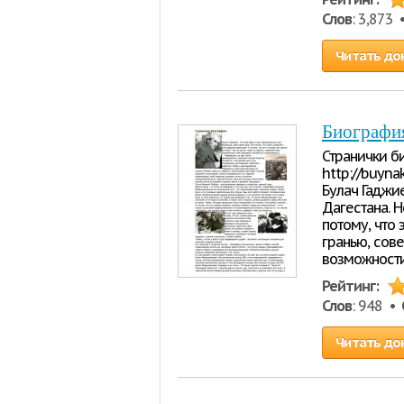
Слов
: 3,873
Читать до
Биографи
Странички б
http://buyna
Булач Гаджие
Дагестана. Н
потому, что 
гранью, сов
возможности
Рейтинг:
Слов
: 948 •
Читать до