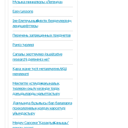
Музыка миниатюры «Легенда»
Easy Lessons
Іле-Елетеуының биіктік белдеулерінің
лендшефттеры
Перечень запрещенных предметов
Рәміз түрлері
Сапалы зерттеулер (qualitative
s/images/Bulatsch.JPG
research) дегеніміз не?
Қара және түсті металлургия.АҚШ
мемлекеті
Мектепте үстеудің мағыналық
түрлерін оқыту кезінде тілдік
дағыдыларды қалыптастыру
Дамуында бұзылысы бар балаларға
психологиялық қолдау көрсетуді
ұйымдастыру
Медеу Сәрсеке “Қазақтың Қанышы”
роман эссесі