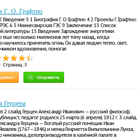
 Г. О. Графтио
ведение 3 1 Биография Г. О. Графтио 4 2 Проекты Г. Графтио:
ГРЭС 6 3 Нижнесвирская ГЭС 9 Заключение 13 Список
й литературы 15 Введение Зарождение энергетики
 еще несколько миллионов лет тому назад, когда
 научилось применять огонь. Он давал людям тепло, свет,
очником вдохновения, помогал
 •
Страниц
: 8
кумент
Сохранить
я Герцена
тул 2 слайд Герцен Александр Иванович — русский философ,
ублицист, педагог родился 25 марта (6 апреля) 1812 г. 3 слайд
ександра Герцена — богатый русский помещик Иван
Яковлев (1767—1846) и немка Генриетта-Вильгельмина-Луиза,
о чиновника, делопроизводителя в казённой палате в