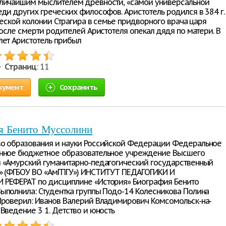
личайшим мыслителем древности, «самой универсальной
еди других греческих философов. Аристотель родился в 384 г.
еческой колонии Страгира в семье придворного врача царя
После смерти родителей Аристотеля опекал дядя по матери. В
лет Аристотель прибыл
 •
Страниц
: 11
кумент
Сохранить
я Бенито Муссолини
о образования и науки Российской Федерации Федеральное
енное бюджетное образовательное учреждение Высшего
 «Амурский гуманитарно-педагогический государственный
» (ФГБОУ ВО «АмГПГУ») ИНСТИТУТ ПЕДАГОГИКИ И
РЕФЕРАТ по дисциплине «История» Биография Бенито
ыполнила: Студентка группы Подо-14 Колесникова Полина
Проверил: Иванов Валерий Владимирович Комсомольск-на-
Введение 3 1. Детство и юность