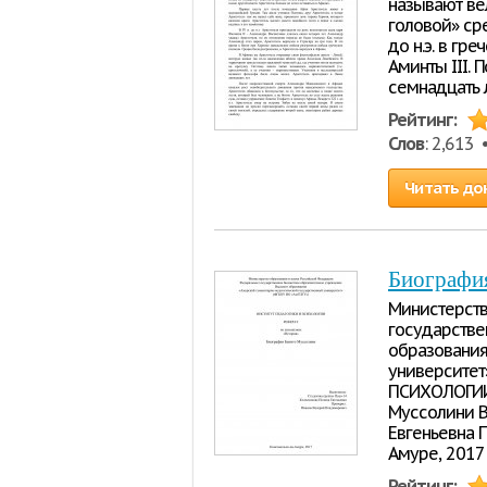
называют ве
головой» ср
до н.э. в гр
Аминты III. 
семнадцать 
Рейтинг:
Слов
: 2,613
Читать до
Биографи
Министерств
государств
образования
университет
ПСИХОЛОГИИ 
Муссолини В
Евгеньевна 
Амуре, 2017 
Рейтинг: