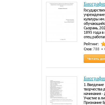
Биографи
Государстве
учреждение 
культуры им
обучающийся
Сызрань, 20
1893 года в
отец работа
Рейтинг:
Слов
: 788 •
Читать до
Биографи
1. Введение
творчества д
начинания - 
Участие в л
Признание Б