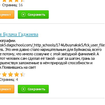
 •
Страниц
: 16
кумент
Сохранить
я Булача Гаджиева
иографии.
ksk5.dagschool.com/_http_schools/1746/buynaksk5/fck_user_file
в... Это имя давно стало нарицательным для Буйнакска, всего
е потому, что имело созвучие с этой звёздной фамилией. А
этот человек сам сделал её такой - шаг за шагом, грань за
ершенствуя заложенные в нём природой способности и
. Появившись на свет
Страниц
: 4
кумент
Сохранить