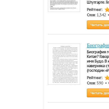
Штутгарте. 
Рейтинг:
Слов
: 1,342
Читать до
Биографи
Биография г
Китае? Говор
имя Будо. В 
наверняка с
(господин «И
Рейтинг:
Слов
: 590 •
Читать до