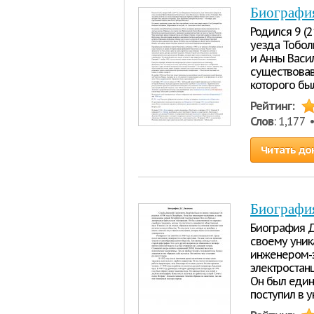
Биографи
Родился 9 (2
уезда Тобол
и Анны Васи
существовав
которого бы
Рейтинг:
Слов
: 1,177
Читать до
Биографи
Биография Д
своему уника
инженером-э
электростанц
Он был един
поступил в у