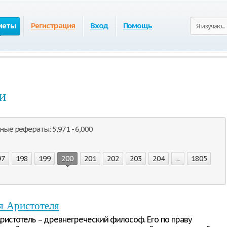
меты
Регистрация
Вход
Помощь
и
ые рефераты: 5,971 - 6,000
97
198
199
200
201
202
203
204
...
1805
я Аристотеля
ристотель – древнегреческий философ. Его по праву