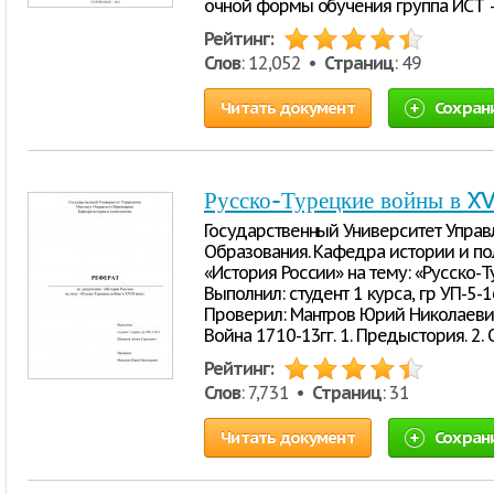
очной формы обучения группа ИСТ –
Рейтинг:
Слов
: 12,052 •
Страниц
: 49
Читать документ
Сохран
Русско-Турецкие войны в XVI
Государственный Университет Управл
Образования. Кафедра истории и по
«История России» на тему: «Русско-Т
Выполнил: студент 1 курса, гр УП-5
Проверил: Мантров Юрий Николаевич г
Война 1710-13гг. 1. Предыстория. 2.
Рейтинг:
Слов
: 7,731 •
Страниц
: 31
Читать документ
Сохран