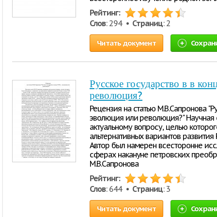
Рейтинг:
Слов
: 294 •
Страниц
: 2
Читать документ
Сохран
Русское государство в в конц
революция?
Рецензия на статью М.В.Сапронова "Ру
эволюция или революция?" Научная 
актуальному вопросу, целью которо
альтернативных вариантов развития Р
Автор был намерен всесторонне исс
сферах накануне петровских преобр
М.В.Сапронова
Рейтинг:
Слов
: 644 •
Страниц
: 3
Читать документ
Сохран