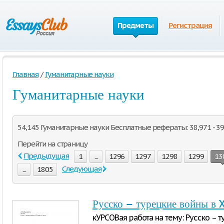
Предметы
Регистрация
Главная
/
Гуманитарные науки
Гуманитарные науки
54,145 Гуманитарные науки Бесплатные рефераты: 38,971 - 39
Перейти на страницу
Предыдущая
1
...
1296
1297
1298
1299
13
Следующая
...
1805
Русско – турецкие войны в X
кУРСОВая работа на тему: Русско – т