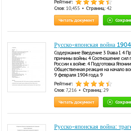
Рейтинг:
Слов
: 10,455 •
Страниц
: 42
Читать документ
Сохран
Русско-японская война 19
Содержание Введение 3 Глава I. 4 
причины войны. 4 Соотношение сил 
России к войне. 4 Подготовка Японии к
Общественная реакция на начало вой
9 февраля 1904 года. 9
Рейтинг:
Слов
: 7,216 •
Страниц
: 29
Читать документ
Сохран
Русско-японская война: траг