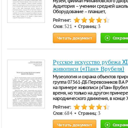
музей, филиал Михайловского дворца,
Аудитория – ученики средней школы
Оборудование – планшет,
Рейтинг:
Слов
: 521 •
Страниц
: 3
Читать документ
Сохран
Русское искусство рубежа X
живописи («Пан» Врубеля)
Музеология и охрана объектов приро
группа 07361-ДБ Перевозников В.А Р
на примере живописи («Пан» Врубел
время, но только на другом примере
народнического движения, в конце X
Рейтинг:
Слов
: 684 •
Страниц
: 3
Читать документ
Сохран