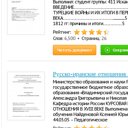
Выполнил: студент группы: 411 Иск
ВВЕДЕНИЕ……………………………………………………
ТУРЕЦКИЕ ВОЙНЫ И ИХ ИТОГИ В ПЕ
ВЕКА…………………………………………...................
1812 гг: причины и итоги………………5
Рейтинг:
Слов
: 6,500 •
Страниц
: 26
Читать документ
Сохран
Русско-иранские отношения 
Министерство образования и науки
государственное бюджетное образ
образования «Владимирский госуда
Александра Григорьевича и Николая 
Кафедра истории России КУРСОВАЯ 
ОТНОШЕНИЯ В XVIII ВЕКЕ Выполнена
обучения Найденовой Ксенией Юрье
44.03.05 – Педагогическое