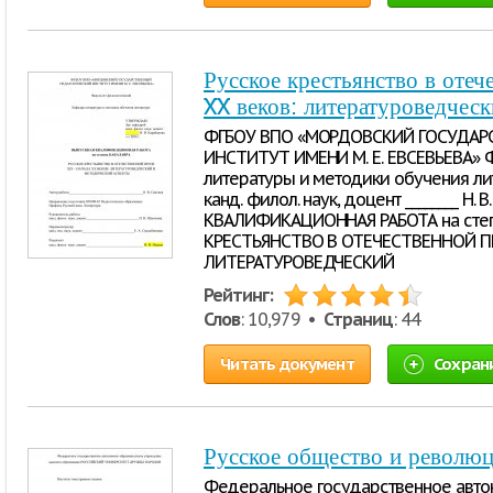
Русское крестьянство в отеч
XX веков: литературоведчес
ФГБОУ ВПО «МОРДОВСКИЙ ГОСУДАР
ИНСТИТУТ ИМЕНИ М. Е. ЕВСЕВЬЕВА» 
литературы и методики обучения л
канд. филол. наук, доцент ________ Н.
КВАЛИФИКАЦИОННАЯ РАБОТА на степ
КРЕСТЬЯНСТВО В ОТЕЧЕСТВЕННОЙ ПР
ЛИТЕРАТУРОВЕДЧЕСКИЙ
Рейтинг:
Слов
: 10,979 •
Страниц
: 44
Читать документ
Сохран
Русское общество и революц
Федеральное государственное авто