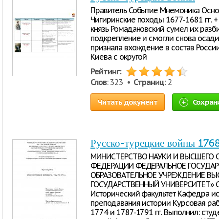
Правитель Событие Мнемоника Осно
Чигиринские походы 1677-1681 гг. + 
князь Ромадановский сумел их разбит
подкрепление и смогли снова осади
признала вхождение в состав Росси
Киева с округой
Рейтинг:
Слов
: 323 •
Страниц
: 2
Читать документ
Сохран
Русско-турецкие войны 176
МИНИСТЕРСТВО НАУКИ И ВЫСШЕГО 
ФЕДЕРАЦИИ ФЕДЕРАЛЬНОЕ ГОСУДА
ОБРАЗОВАТЕЛЬНОЕ УЧРЕЖДЕНИЕ ВЫ
ГОСУДАРСТВЕННЫЙ УНИВЕРСИТЕТ» 
Исторический факультет Кафедра ис
преподавания истории Курсовая ра
1774 и 1787-1791 гг. Выполнил: студ