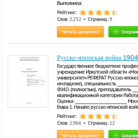
Выполнила:
Рейтинг:
Слов
: 2,232 •
Страниц
: 9
Читать документ
Сохран
Русско-японская война 190
Государственное бюджетное профес
учреждение Иркутской области «Мо
университет» РЕФЕРАТ Русско-японск
им.падеже), специальность _____________
Ф.И.О. (полностью), преподаватель __
квалификационной категории Работа 
Оценка: ____________________________ 
Глава 1. Начало русско-японской во
Рейтинг:
Слов
: 2,966 •
Страниц
: 12
Читать документ
Сохран