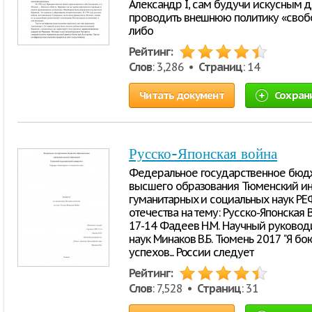
Александр I, сам будучи искусным 
проводить внешнюю политику «свобо
либо
Рейтинг:
Слов
: 3,286 •
Страниц
: 14
Читать документ
Сохран
Русско-Японская война
Федеральное государственное бюд
высшего образования Тюменский ин
гуманитарных и социальных наук РЕ
отечества на тему: Русско-Японская
17-14 Фадеев Н.М. Научный руковод
наук Минаков В.Б. Тюмень 2017 "Я б
успехов... России следует
Рейтинг:
Слов
: 7,528 •
Страниц
: 31