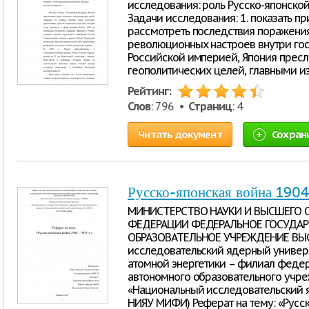
исследования: роль Русско-японско
Задачи исследования: 1. показать п
рассмотреть последствия поражения
революционных настроев внутри гос
Российской империей, Япония пресл
геополитических целей, главными и
Рейтинг:
Слов
: 796 •
Страниц
: 4
Читать документ
Сохран
Русско-японская война 1904
МИНИСТЕРСТВО НАУКИ И ВЫСШЕГО 
ФЕДЕРАЦИИ ФЕДЕРАЛЬНОЕ ГОСУДА
ОБРАЗОВАТЕЛЬНОЕ УЧРЕЖДЕНИЕ ВЫС
исследовательский ядерный универ
атомной энергетики – филиал федер
автономного образовательного учр
«Национальный исследовательский 
НИЯУ МИФИ) Реферат на тему: «Русско