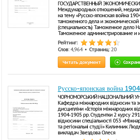
ГОСУДАРСТВЕННЫЙ ЭКОНОМИЧЕСКИЙ
Международных отношений, медиало
на тему «Русско-японская война 1904
таможенного дела и экономической
(специальность) Таможенное дело Н
Таможенное администрирование и и
Рейтинг:
Слов
: 4,964 •
Страниц
: 20
Читать документ
Сохран
Русско-японская война 190
ЧОРНОМОРСЬКИЙ НАЦІОНАЛЬНИЙ УНІ
Кафедра міжнародних відносин та з
дисципліни «Історія міжнародних від
1904-1905 рр. Студентки 2 курсу 291
відносини спеціальності 053 «Міжнар
та регіональні студії» Килимник Лю
викладач Звездова Олеся