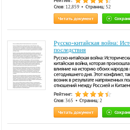
Рейтинг:
Слов
: 12,859 •
Страниц
: 52
Читать документ
Сохран
Русско-китайская война: Ист
последствия
Русско-китайская война: Исторически
китайская война, которая произошла
влияние на историю обоих народов 
сегодняшнего дня. Этот конфликт, та
возник в результате напряженных п
отношений между Россией и Китаем,
Рейтинг:
Слов
: 365 •
Страниц
: 2
Читать документ
Сохран