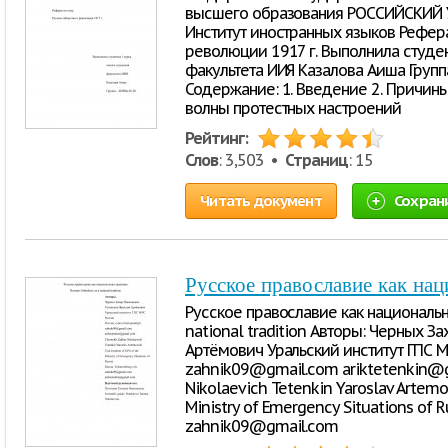
высшего образования РОССИЙСКИ
Институт иностранных языков Рефера
революции 1917 г. Выполнила студен
факультета ИИЯ Казалова Аиша Групп
Содержание: 1. Введение 2. Причин
волны протестных настроений
Рейтинг:
Слов
: 3,503 •
Страниц
: 15
Читать документ
Сохран
Русское православие как на
Русское православие как национальн
national tradition Авторы: Черных З
Артёмович Уральский институт ГПС М
zahnik09@gmail.com ariktetenkin@g
Nikolaevich Tetenkin Yaroslav Artemov
Ministry of Emergency Situations of Ru
zahnik09@gmail.com