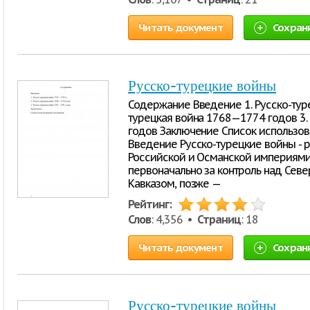
Читать документ
Сохран
Русско-турецкие войны
Содержание Введение 1. Русско-туре
турецкая война 1768—1774 годов 3.
годов Заключение Список использован
Введение Русско-турецкие войны - 
Российской и Османской империями 
первоначально за контроль над Се
Кавказом, позже —
Рейтинг:
Слов
: 4,356 •
Страниц
: 18
Читать документ
Сохран
Русско-турецкие войны