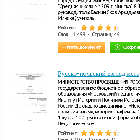
народа Секция "Живём, чтобы помнит
"Средняя школа № 209 г. Минска", 8 "
руководитель: Баскин Яков Аркадьев
Минска", учитель
Рейтинг:
Слов
: 11,498 •
Страниц
: 46
Читать документ
Сохран
Русско-польский взгляд ист
МИНИСТЕРСТВО ПРОСВЕЩЕНИЯ РОС
государственное бюджетное образ
образования «Московский педагоги
Институт Истории и Политики Истор
России Доклад по дисциплине: «Исто
польский взгляд историографии на 
1 курса 102 группы очной формы обу
Педагогическое
Рейтинг:
Слов
: 5,107 •
Страниц
: 21