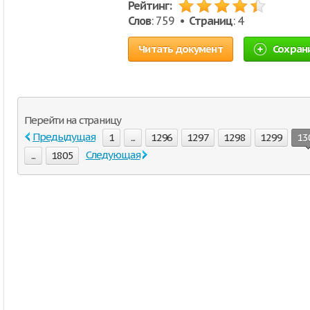
Рейтинг:
Слов
: 759 •
Страниц
: 4
Читать документ
Сохран
Перейти на страницу
Предыдущая
1
...
1296
1297
1298
1299
13
Следующая
...
1805