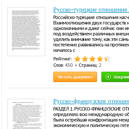
Русско-турецкие отношения 
Российско-турецкие отношения насч
Взаимоотношения двух государств н
однозначными и даже сейчас они и
под воздействием различных внешни
уделить внимание тому, как эти сам
постепенно развивались на протяжен
началось с
Рейтинг:
Слов
: 430 •
Страниц
: 2
Читать документ
Сохран
Русско-французские отноше
РАЗДЕЛ 1. РУССКО-ФРАНЦУЗСКИЕ ОТН
определяло всю международную обст
была острейшая конфронтация межд
экономическую и политическую геге