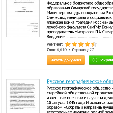
Федеральное бюджетное общеобра
образования Самарский государств
Министерства здравоохранения Ро
Отечества, медицины и социальных н
японская война: трагедия России» В
лечебного факультета СамГМУ Бойчук 
преподаватель Мистрюгов П.А. Самар
Введение…………………………………………………
Рейтинг:
Слов
: 6,610 •
Страниц
: 27
Читать документ
Сохран
Русское географическое общ
Русское географическое общество –
старейшей общественной организац
известным военным и научным деятел
18 августа 1845 года. И основная з
образом: «Собрать и направить луч
всестороннее изучение родной земл