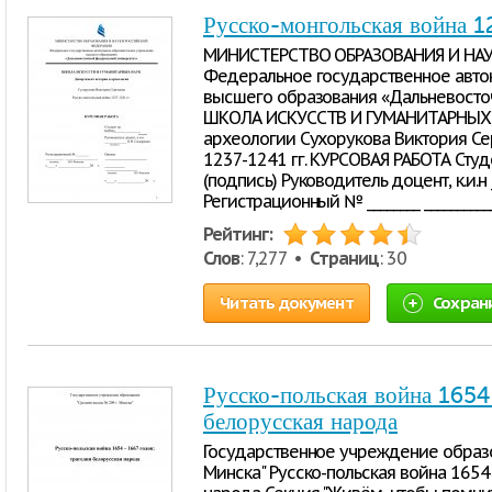
Русско-монгольская война 1
МИНИСТЕРСТВО ОБРАЗОВАНИЯ И НА
Федеральное государственное авто
высшего образования «Дальневосто
ШКОЛА ИСКУССТВ И ГУМАНИТАРНЫХ Н
археологии Сухорукова Виктория Се
1237-1241 гг. КУРСОВАЯ РАБОТА Студент
(подпись) Руководитель доцент, к.и.н 
Регистрационный № ________ ___________ 
Рейтинг:
Слов
: 7,277 •
Страниц
: 30
Читать документ
Сохран
Русско-польская война 1654
белорусская народа
Государственное учреждение образо
Минска" Русско-польская война 1654