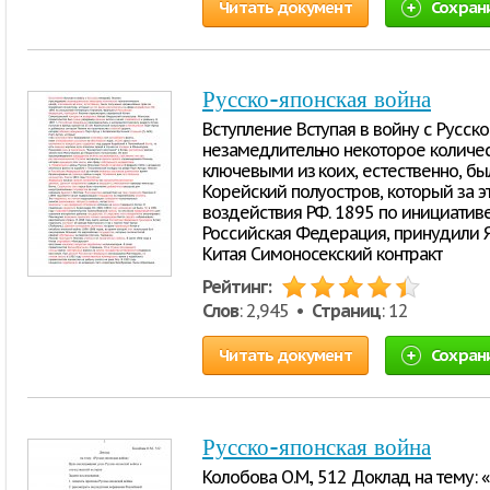
Читать документ
Сохран
Русско-японская война
Вступление Вступая в войну с Русск
незамедлительно некоторое количес
ключевыми из коих, естественно, б
Корейский полуостров, который за э
воздействия РФ. 1895 по инициатив
Российская Федерация, принудили 
Китая Симоносекский контракт
Рейтинг:
Слов
: 2,945 •
Страниц
: 12
Читать документ
Сохран
Русско-японская война
Колобова О.М., 512 Доклад на тему: 