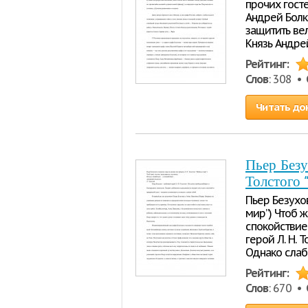
прочих госте
Андрей Болк
защитить ве
Князь Андрей
Рейтинг:
Слов
: 308 •
Читать до
Пьер Безу
Толстого 
Пьер Безухов
мир”) Чтоб ж
спокойствие
герой Л. Н.
Однако слаб
Рейтинг:
Слов
: 670 •