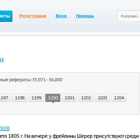
меты
Регистрация
Вход
Помощь
и
ные рефераты: 35,971 - 36,000
1197
1198
1199
1200
1201
1202
1203
1204
ухов
лето 1805 г. На вечере у фрейлины Шерер присутствуют среди