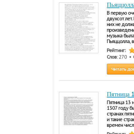
Пьяццолл
В первую оч
двухсот лет.
них не долж
произведени
музыка была
Пьяццолла, в
Рейтинг:
Слов
: 270 •
Читать до
Пятница 1
Пятница 13 н
1307 году б
странах пятн
и такие стра
времен числ