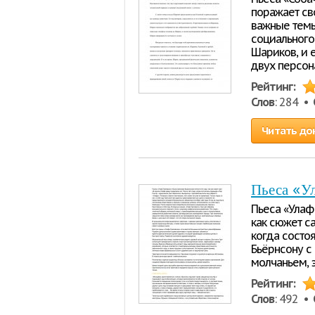
поражает св
важные темы
социального
Шариков, и 
двух персон
Рейтинг:
Слов
: 284 •
Читать до
Пьеса «У
Пьеса «Улаф
как сюжет са
когда состоя
Бьëрнсону с
молчаньем, э
Рейтинг:
Слов
: 492 •