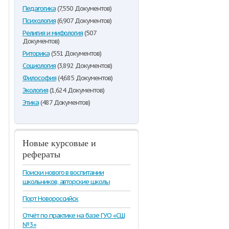
Педагогика
(7,550 Документов)
Психология
(6,907 Документов)
Религия и мифология
(507
Документов)
Риторика
(551 Документов)
Социология
(3,892 Документов)
Философия
(4,685 Документов)
Экология
(1,624 Документов)
Этика
(487 Документов)
Новые курсовые и
рефераты
Поиски нового в воспитании
школьников, авторские школы
Порт Новороссийск
Отчёт по практике на базе ГУО «СШ
№3»