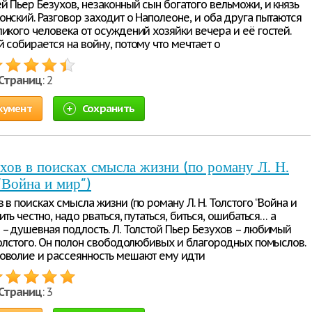
й Пьер Безухов, незаконный сын богатого вельможи, и князь
онский. Разговор заходит о Наполеоне, и оба друга пытаются
ликого человека от осуждений хозяйки вечера и её гостей.
 собирается на войну, потому что мечтает о
Страниц
: 2
кумент
Сохранить
хов в поисках смысла жизни (по роману Л. Н.
“Война и мир”)
 в поисках смысла жизни (по роману Л. Н. Толстого “Война и
ить честно, надо рваться, путаться, биться, ошибаться… а
 – душевная подлость. Л. Толстой Пьер Безухов – любимый
 Толстого. Он полон свободолюбивых и благородных помыслов.
оволие и рассеянность мешают ему идти
Страниц
: 3