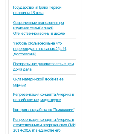
Государство и Право Первой
половины 19 века
Современные технологии при
изучении темы Великой
Отечественной войны в школе
"Любовь столь всесильна, что
перерождает нас самих..." (ф. М.
Достоевский)
Помирать нам рановато: есть еще и
дома дела
Сила материнской любви в ее
сердце
Репрезентация концепта Америка в
российском медиадискурсе
Контрольная работа по "Психологии"
Репрезентация концепта Америка в
отечественных и американских СМИ
2014-2016 гг. в единстве его