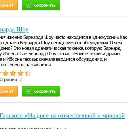
кумент
Сохранить
рнарда Шоу
ничижение Бернарда Шоу часто находится в «дискуссии». Как
но, драма Бернарда Шоу неотделима от обсуждения. О чем
ение? Это новая драматическая техника, которую Бернард
у Ибсена. Сам Бернард Шоу сказал: «Новые техники драмы
а и Ибсена таковы: сначала вводится обсуждение, и
постепенно развивается
Страниц
: 2
кумент
Сохранить
Горького «На дне» на отечественной и мировой