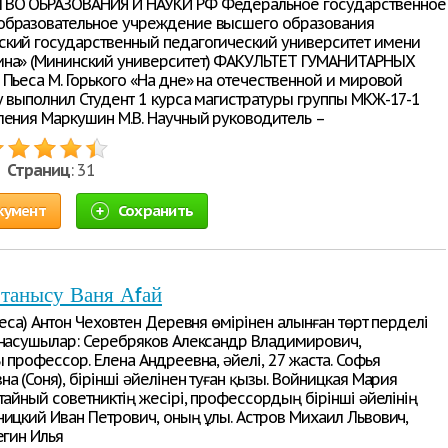
ВО ОБРАЗОВАНИЯ И НАУКИ РФ Федеральное государственное
образовательное учреждение высшего образования
кий государственный педагогический университет имени
ина» (Мининский университет) ФАКУЛЬТЕТ ГУМАНИТАРНЫХ
 Пьеса М. Горького «На дне» на отечественной и мировой
у выполнил Студент 1 курса магистратуры группы МКЖ-17-1
ления Маркушин М.В. Научный руководитель –
 •
Страниц
: 31
кумент
Сохранить
 танысу Ваня Аfай
ьеса) Антон Чеховтен Деревня өмірінен алынған төрт перделі
ынасушылар: Серебряков Александр Владимирович,
 профессор. Елена Андреевна, əйелі, 27 жаста. Софья
а (Соня), бірінші əйелінен туған қызы. Войницкая Мария
тайный советниктің жесірі, профессордың бірінші əйелінің
ницкий Иван Петрович, оның ұлы. Астров Михаил Львович,
егин Илья