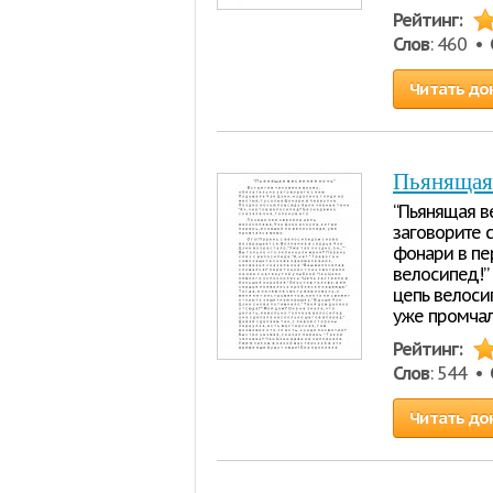
Рейтинг:
Слов
: 460 •
Читать до
Пьянящая
“Пьянящая ве
заговорите с
фонари в пе
велосипед!” 
цепь велосип
уже промча
Рейтинг:
Слов
: 544 •
Читать до