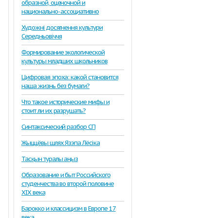
образной, оценочной и
национально- ассоциативно
Художні досягнення культури
Середньовіччя
Формирование экологической
культуры младших школьников
Цифровая эпоха: какой становится
наша жизнь без бумаги?
Что такое исторические мифы и
стоит ли их разрушать?
Синтаксический разбор СП
Жыццёвы шлях Язэпа Лёсіка
Тасқын туралы аңыз
Образование и быт Российского
студенчества во второй половине
ХIХ века
Барокко и классицизм в Европе 17
века