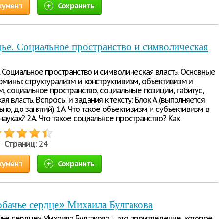
кумент
Сохранить
ье. Социальное пространство и символическая
. Социальное пространство и символическая власть. Основные
ермины: структурализм и конструктивизм, объективизм и
м, социальное пространство, социальные позиции, габитус,
я власть. Вопросы и задания к тексту: Блок А (выполняется
но, до занятий) 1А. Что такое объективизм и субъективизм в
ауках? 2А. Что такое социальное пространство? Как
 •
Страниц
: 24
кумент
Сохранить
бачье сердце» Михаила Булгакова
чье сердце» Михаила Булгакова – это произведение, которое