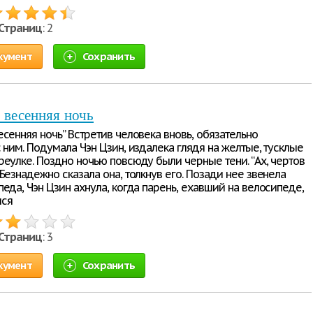
Страниц
: 2
кумент
Сохранить
 весенняя ночь
сенняя ночь” Встретив человека вновь, обязательно
 ним. Подумала Чэн Цзин, издалека глядя на желтые, тусклые
реулке. Поздно ночью повсюду были черные тени. “Ах, чертов
Безнадежно сказала она, толкнув его. Позади нее звенела
еда, Чэн Цзин ахнула, когда парень, ехавший на велосипеде,
лся
Страниц
: 3
кумент
Сохранить