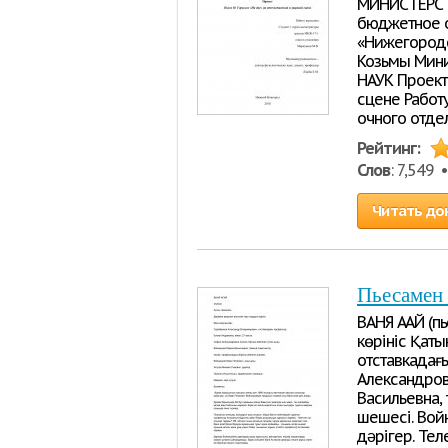
МИНИСТЕРСТ
бюджетное 
«Нижегородс
Козьмы Мин
НАУК Проект
сцене Работ
очного отде
Рейтинг:
Слов
: 7,549
Читать до
Пьесамен
ВАНЯ АҒАЙ (п
көрініс Қат
отставкадағы
Александровн
Васильевна, 
шешесі. Вой
дəрігер. Тел