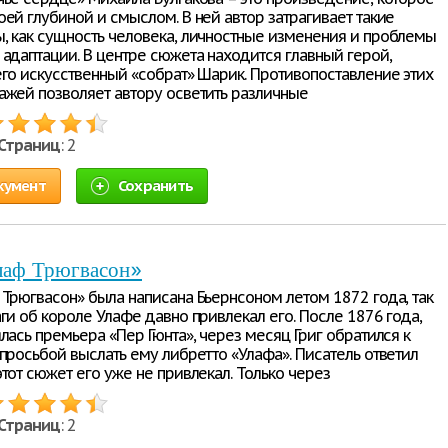
оей глубиной и смыслом. В ней автор затрагивает такие
, как сущность человека, личностные изменения и проблемы
 адаптации. В центре сюжета находится главный герой,
его искусственный «собрат» Шарик. Противопоставление этих
ажей позволяет автору осветить различные
Страниц
: 2
кумент
Сохранить
лаф Трюгвасон»
 Трюгвасон» была написана Бьернсоном летом 1872 года, так
ги об короле Улафе давно привлекал его. После 1876 года,
лась премьера «Пер Гюнта», через месяц Григ обратился к
 просьбой выслать ему либретто «Улафа». Писатель ответил
тот сюжет его уже не привлекал. Только через
Страниц
: 2