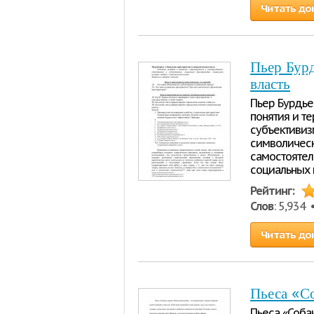
Читать до
Пьер Бурд
власть
Пьер Бурдье
понятия и т
субъективиз
символическа
самостоятель
социальных н
Рейтинг:
Слов
: 5,934
Читать до
Пьеса «Со
Пьеса «Соба