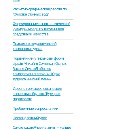
Расчетно-графическая работа по
"Очистке сточных вод"
Формирование основ эстетической
культуры младших школьников
средствами искусства
Психолого-педагогический
самоанализ урока
Порівнянням у письмовій формі
віршів Михайля Семенка «Осінь»,
Василя Стуса «Любов як
самозречення легка...» і Юрка
Іздрика «Рибний день»
Древнетюркские лексические
элементы в Якутско-Турецких
параллелях
Проблемные вопросы этики
Нестандартный урок
Самае каштоўнае на зямлі – жыццё